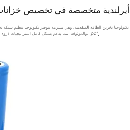
يرلندية متخصصة في تخصيص خزانات ت
[pdf]
والموثوقة، مما يدعم بشكل كامل استراتيجيات ذروة الكربون وحياد الكربون، ويعزز تحسين تحسين الطاقة.