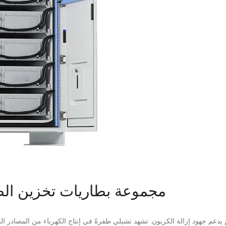
مجموعة بطاريات تخزين الط
 يدعم جهود إزالة الكربون. تشهد تشيلي طفرةً في إنتاج الكهرباء من المصادر ا