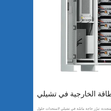
اقة الخارجية في تشيلي
لمتجددة. تبرُز حاجة ماسّة في تشيلي لاستحداث حلول