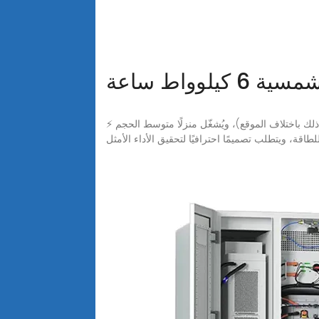
لوواط ساعة
⚡ حقائق سريعة: يُنتج نظام الطاقة الشمسية المستقل عن الشبكة بقدرة 6 كيلوواط عادةً ما بين 15 و30 كيلوواط/ساعة يوميًا (يختلف ذلك باختلاف الموقع)، ويُشغّل منزلًا متوسط الحجم