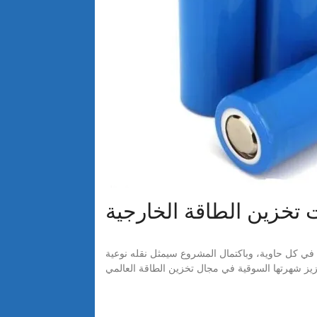
تخزين الطاقة الخارجية
لكتريك مجموعة كاملة من حلول نظام تخزين الطاقة، بما في ذلك 38 حاوية مليئة بالبطاريات بعدد 20 قطعة في كل حاوية، وباكتمال المشروع سيمثل نقله نوعية