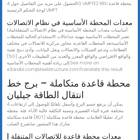
الحصول على مزيد من التفاصيل حول 4G UMPTE2 RRU محطة قاعدة
لوحة التحكم الرئيسية UMPT
معدات المحطة الأساسية في نظام الاتصالات
أساسيات معدات المحطة الأساسية في نظام الاتصالات المتنقلةلماذا
تعتبر المحطات الأساسية مهمة جداحالات الاستخدام الحالية للمحطات
الأساسيةتعد المحطات القاعدية محاور مركزية للاتصالات في مختلف
القطاعات وتدعم الشبكات والاتصالات ونقل البيانات، وأدى دمج تقنية
(5G) والواقع الافتراضي والواقع المعزز والعديد من التطبيقات الأخرى
إلى زيادة أهمية المحطات الأساسية:See more on
e3arabi.comjlsteelstructure.comTranslate this result
محطة قاعدة متكاملة – برج خط
انتقال الطاقة جيليان
4.يمكن أن يرتفع جسم البرج وأسفل تلقائيًا للوصول إلى ارتفاعات
مختلفة. فترة البناء القصيرة, ونسبة التكلفة عالية الأداء. فئة: محطة
قاعدة متكاملة (RDT) اترك تعليقًا العلامات: محطة قاعدة متكاملة
شارك هذا المنشور سابقبرج الصلب
معدات محطة قاعدة للاتصالات المتنقلة |