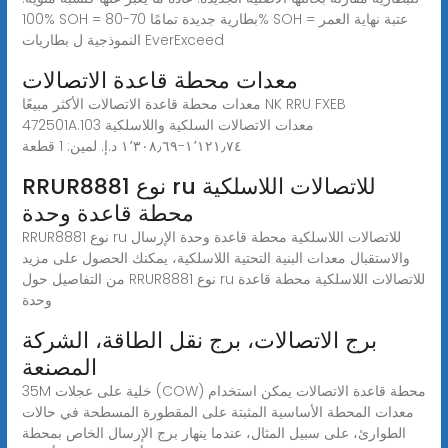
100% SOH = بطارية جديدة تمامًا 70-80% SOH = عتبة نهاية العمر
النموذجية ل بطاريات EverExceed
معدات محطة قاعدة الاتصالات
معدات محطة قاعدة الاتصالات الأكثر مبيعًا NK RRU FXEB
472501A.103 معدات الاتصالات السلكية واللاسلكية
١٬١٢١٫٧٤-‏١٬٣٠٨٫٦٩ د.إ.‏ لمين: 1 قطعة
RRUR8881 نوع ru للاتصالات اللاسلكية
محطة قاعدة وحدة
RRUR8881 نوع ru للاتصالات اللاسلكية محطة قاعدة وحدة الإرسال
والاستقبال معدات البنية التحتية اللاسلكية، يمكنك الحصول على مزيد
من التفاصيل حول RRUR8881 نوع ru للاتصالات اللاسلكية محطة قاعدة
وحدة
برج الاتصالات، برج نقل الطاقة، الشركة
المصنعة
35M خلية على عجلات (COW) محطة قاعدة الاتصالات يمكن استخدام
معدات المحطة الأساسية المثبتة على المقطورة المسطحة في حالات
الطوارئ، على سبيل المثال، عندما ينهار برج الإرسال الخاص بمحطة