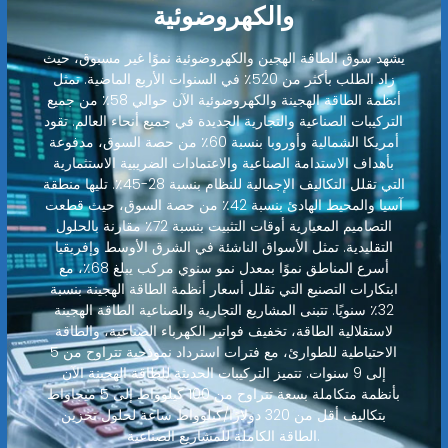
والكهروضوئية
يشهد سوق الطاقة الهجين والكهروضوئية نموًا غير مسبوق، حيث
زاد الطلب بأكثر من 520٪ في السنوات الأربع الماضية. تمثل
أنظمة الطاقة الهجينة والكهروضوئية الآن حوالي 58٪ من جميع
التركيبات الصناعية والتجارية الجديدة في جميع أنحاء العالم. تقود
أمريكا الشمالية وأوروبا بنسبة 60٪ من حصة السوق، مدفوعة
بأهداف الاستدامة الصناعية والاعتمادات الضريبية الاستثمارية
التي تقلل التكاليف الإجمالية للنظام بنسبة 28-45٪. تليها منطقة
آسيا والمحيط الهادئ بنسبة 42٪ من حصة السوق، حيث قطعت
التصاميم المعيارية أوقات التثبيت بنسبة 72٪ مقارنة بالحلول
التقليدية. تمثل الأسواق الناشئة في الشرق الأوسط وإفريقيا
أسرع المناطق نموًا بمعدل نمو سنوي مركب يبلغ 68٪، مع
ابتكارات التصنيع التي تقلل أسعار أنظمة الطاقة الهجينة بنسبة
32٪ سنويًا. تتبنى المشاريع التجارية والصناعية الطاقة الهجينة
لاستقلالية الطاقة، تخفيف فواتير الكهرباء الصناعية، والطاقة
الاحتياطية للطوارئ، مع فترات استرداد نموذجية تتراوح من 5
إلى 9 سنوات. تتميز التركيبات الحديثة للطاقة الهجينة الآن
بأنظمة متكاملة بسعة تتراوح من 100 كيلوواط إلى 5 ميجاواط
بتكاليف أقل من 320 دولارًا/كيلوواط ساعة لحلول تخزين
الطاقة الكاملة للمشاريع الصناعية.