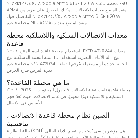
N-okia 4G/3G AirScale Arma 6T6R B20 W محطة قاعدة RRU
ARMA منفذ المصنع معدات الاتصالات، يمكنك الحصول على مزيد من
التفاصيل حول N-okia 4G/3G AirScale Arma 6T6R B20 W
محطة قاعدة RRU ARMA منفذ المصنع معدات
معدات الاتصالات السلكية واللاسلكية محطة
قاعدة
Nokia استخدام: محطة قاعدة اسم المنتج:: FXED 472924A معدات
البنية التحتية اللاسلكية نوع ru نوع:: آلة الألياف البصرية استخدام::
محطة قاعدة NSN رقم القطعة: 472924A الحالة: جديدة أو مستعملة
قدرة العرض قدرة العرض:
ما هي محطة القاعدة؟
Oct 9, 2025 · جدول المحتويات A محطة قاعدة تلعب تقنية الاتصالات
السلكية واللاسلكية دورًا محوريًا في عالم الاتصالات، حيث تُعدّ حجر
الأساس في الاتصال.
الصين نظام محطة قاعدة الاتصالات ،
تنافسية
حالة البطارية (SOH) هي مؤشر رئيسي يُستخدم لتقييم الأداء الحالي
للبطارية مقارنةً بحالتها الأصلية الجديدة. عادةً ما يُعبَّر عنها كنسبة مئوية: