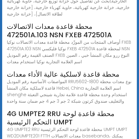
الخارجية,ابحث عن تفاصيل حول خزانة توزيع خارجية، حاوية كهربائية
خارجية، خزانة خارجية كهربائية، حاوية كهرباء خارجية، [خزانة خارجية
لطاقة الاتصال]، [خزانة خارجية
محطة قاعدة معدات الاتصالات
472501A.103 NSN FXEB 472501A
أوصاف المنتجات من المورِّد محطة قاعدة معدات الاتصالات نوكيا FXEB
472501A.103 NSN نوكيا فليكسي FXEB 472501A لمحطة قاعدة NSN
الصنف القيمة رقم الموديل FXEB النوع ررو مكان المنشأ خبي ، الصين
اسم العلامة التجارية نوكيا استخدام معدات
محطة قاعدة لاسلكية عالية الأداء معدات
المواصفات الأساسية رقم الموديل RRU5602-1800 نوع معدات محطة
قاعدة لاسلكية مكان المنشأ Hebei, China اسم العلامة التجارية
shenghe استخدام وحدة محطة قاعدة علامة تجارية شينجي التعبئة
والتغليف صندوق كرتون شبكة 2 جم 3 جم 4 جم ضمان سنة واحدة
4G UMPTE2 RRU محطة قاعدة لوحة
التحكم الرئيسية UMPT
4G UMPTE2 RRU محطة قاعدة لوحة التحكم الرئيسية UMPT UMPT
WD2DUMPTE201 FTTH معدات الاتصالات basebanda، يمكنك