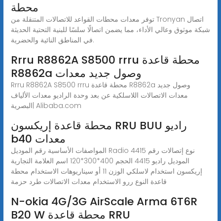
محطة
توفر معدات محطات القواعد للاتصالات المتنقلة من Tronyan اتصال
شبكة موثوق وعالي الأداء، مما يضمن اتصالًا سلسًا للبنية التحتية الحديثة
في المناطق النائية والحضرية.
Rrru R8862A S8500 rrru محطة قاعدة
R8862a وصول جديد معدات
Rrru R8862A S8500 rrru محطة قاعدة R8862a وصول جديد
معدات الاتصالات اللاسلكية عن بعد وحدة الراديو معدات الألياف
البصرية| Alibaba.com
محطة قاعدة إريكسون RRU BUU راديو
b40 معدات
المواصفات الأساسية رقم الموديل Radio 4415 نوع إتصالات رقم
الموديل راديو 4415 الحجم 400*300*120 اسم العلامة التجارية
إريكسون استخدام لاسلكي الوزن 11 أو سيناريوهات الاستخدام محطة
قاعدة النوع ررو الاستخدام معدات الاتصالات طرد حزمة
N-okia 4G/3G AirScale Arma 6T6R
B20 W محطة قاعدة RRU