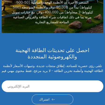
التسعير الأخيرة أن الأنظمة الهجينة القياسية (50-500
كيلوواط) تبدأ من 80،000 دولار والأنظمة المتوسطة (500
كيلوواط-2 ميجاواط) من 400،000 دولار، مع خيارات تمويل
مرنة بما في ذلك اتفاقيات شراء الطاقة والقروض الصناعية
المتاحة للمشاريع التجارية.
احصل على تحديثات الطاقة الهجينة
والكهروضوئية المتجددة
تلقى رؤى حصرية للصناعة، إطلاق منتجات جديدة، وتنبيهات الأسعار لأنظمة
الطاقة الهجينة وأنظمة تخزين الطاقة - لا بريد مزعج، فقط محتوى مهني قيم
اشتراك