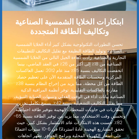
ابتكارات الخلايا الشمسية الصناعية
وتكاليف الطاقة المتجددة
تحسن التطورات التكنولوجية بشكل كبير أداء الخلايا الشمسية
الصناعية وتوليد الطاقة النظيفة مع تقليل التكاليف للتطبيقات
التجارية والصناعية. زادت كفاءة الجيل التالي من الخلايا الشمسية
الصناعية من 18٪ إلى أكثر من 26٪ في العقد الماضي، بينما
انخفضت التكاليف بنسبة 85٪ منذ عام 2012. تعمل العاكسات
المركزية ومحسنات الطاقة المتقدمة الآن على تعظيم حصاد
الطاقة من كل محطة، مما يزيد من إخراج النظام بنسبة 38٪
مقارنة بالعاكسات التقليدية. توفر أنظمة المراقبة الذكية
الصناعية بيانات أداء في الوقت الفعلي وتنبيهات الصيانة التنبؤية،
مما يقلل التكاليف التشغيلية بنسبة 42٪. يسمح تكامل تخزين
البطاريات في حاويات للمحطات الهجينة بتوفير طاقة احتياطية
وتحسين وقت الاستخدام، مما يزيد من توفير الطاقة بنسبة 65-
82٪. حسنت هذه الابتكارات عائد الاستثمار بشكل كبير، حيث
تحقق المشاريع الهجينة عادةً استردادًا في 6-10 سنوات اعتمادًا
على أسعار الكهرباء المحلية وبرامج الحوافز. تظهر اتجاهات