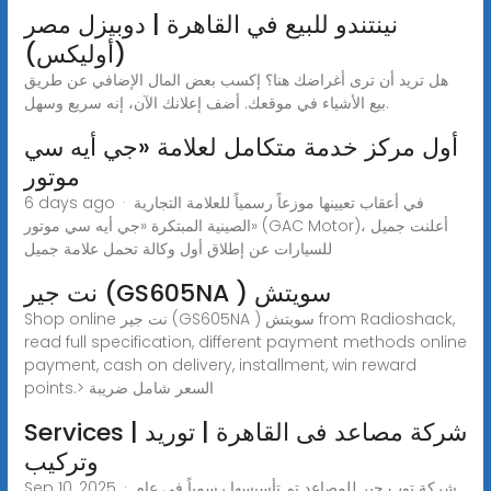
نينتندو للبيع في القاهرة | دوبيزل مصر
(أوليكس)
هل تريد أن ترى أغراضك هنا؟ إكسب بعض المال الإضافي عن طريق
بيع الأشياء في موقعك. أضف إعلانك الآن، إنه سريع وسهل.
أول مركز خدمة متكامل لعلامة «جي أيه سي
موتور
6 days ago · في أعقاب تعيينها موزعاً رسمياً للعلامة التجارية
الصينية المبتكرة «جي أيه سي موتور» (GAC Motor)، أعلنت جميل
للسيارات عن إطلاق أول وكالة تحمل علامة جميل
نت جير (GS605NA ) سويتش
Shop online نت جير (GS605NA ) سويتش from Radioshack,
read full specification, different payment methods online
payment, cash on delivery, installment, win reward
points.> السعر شامل ضريبة
Services | شركة مصاعد فى القاهرة | توريد
وتركيب
Sep 10, 2025 · شركة توب جير للمصاعد تم تأسيسها رسمياً في عام