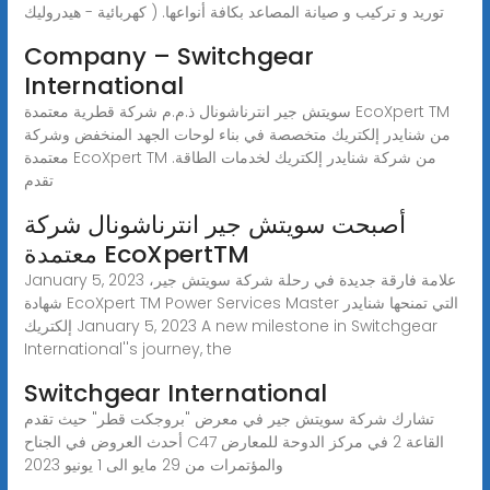
توريد و تركيب و صيانة المصاعد بكافة أنواعها. ( كهربائية - هيدروليك
Company – Switchgear
International
سويتش جير انترناشونال ذ.م.م شركة قطرية معتمدة EcoXpert TM
من شنايدر إلكتريك متخصصة في بناء لوحات الجهد المنخفض وشركة
معتمدة EcoXpert TM من شركة شنايدر إلكتريك لخدمات الطاقة.
تقدم
أصبحت سويتش جير انترناشونال شركة
معتمدة EcoXpertTM
January 5, 2023 علامة فارقة جديدة في رحلة شركة سويتش جير،
شهادة EcoXpert TM Power Services Master التي تمنحها شنايدر
إلكتريك January 5, 2023 A new milestone in Switchgear
International''s journey, the
Switchgear International
تشارك شركة سويتش جير في معرض "بروجكت قطر" حيث تقدم
أحدث العروض في الجناح C47 القاعة 2 في مركز الدوحة للمعارض
والمؤتمرات من 29 مايو الى 1 يونيو 2023