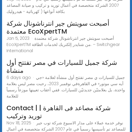
2007 الشركة متخصصة في أعمال توريد و تركيب و صيانة المصاعد
بكافة أنواعها ( كهربائية - هيدروليك
أصبحت سويتش جير انترناشونال شركة
معتمدة EcoXpertTM
Jan 5, 2023 · أصبحت سويتش جير انترناشونال شركة معتمدة
EcoXpertTM من شنايدر إلكتريك لخدمات الطاقة. – Switchgear
International
شركة جميل للسيارات في مصر تفتتح أول
منشأة
6 days ago · جميل للسيارات ي مصر تفتتح أول منشأة لعلامة «جي
أيه سي موتور» في القاهرةفي نوفمبر 2023، رحبت مصر ليس بعلامة
واحدة، بل بعلامتيّن جديدتيّن للسيارات. ففي أعقاب تعيينها موزعاً رسمياً
للعلامة
Contact | شركة مصاعد فى القاهرة |
توريد وتركيب
Nov 18, 2025 · نوفر خدمة عملاء على مدار الاسبوع شركة توب جير
للمصاعد تم تأسيسها رسمياً في عام 2007 الشركة متخصصة في أعمال