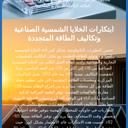
الطاقة الكاملة للمشاريع الصناعية.
ابتكارات الخلايا الشمسية الصناعية
وتكاليف الطاقة المتجددة
تحسن التطورات التكنولوجية بشكل كبير أداء الخلايا الشمسية
الصناعية وتوليد الطاقة النظيفة مع تقليل التكاليف للتطبيقات
التجارية والصناعية. زادت كفاءة الجيل التالي من الخلايا الشمسية
الصناعية من 18٪ إلى أكثر من 26٪ في العقد الماضي، بينما
انخفضت التكاليف بنسبة 85٪ منذ عام 2012. تعمل العاكسات
المركزية ومحسنات الطاقة المتقدمة الآن على تعظيم حصاد
الطاقة من كل محطة، مما يزيد من إخراج النظام بنسبة 38٪
مقارنة بالعاكسات التقليدية. توفر أنظمة المراقبة الذكية
الصناعية بيانات أداء في الوقت الفعلي وتنبيهات الصيانة التنبؤية،
مما يقلل التكاليف التشغيلية بنسبة 42٪. يسمح تكامل تخزين
البطاريات في حاويات للمحطات الهجينة بتوفير طاقة احتياطية
وتحسين وقت الاستخدام، مما يزيد من توفير الطاقة بنسبة 65-
82٪. حسنت هذه الابتكارات عائد الاستثمار بشكل كبير، حيث
تحقق المشاريع الهجينة عادةً استردادًا في 6-10 سنوات اعتمادًا