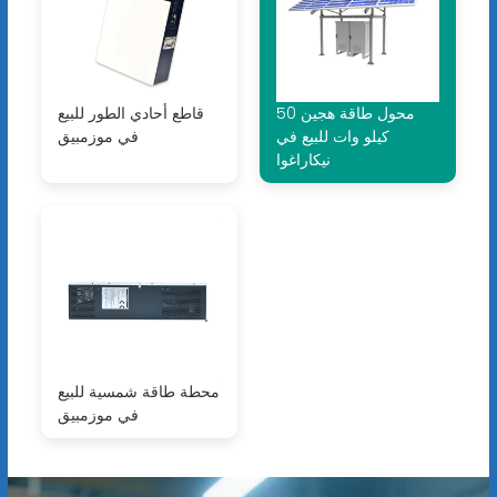
محول طاقة هجين 50
قاطع أحادي الطور للبيع
كيلو وات للبيع في
في موزمبيق
نيكاراغوا
محطة طاقة شمسية للبيع
في موزمبيق