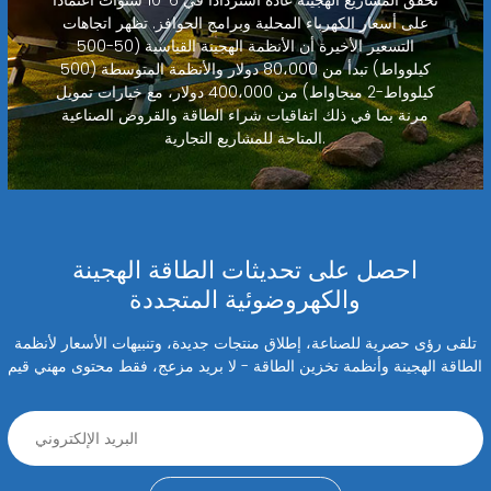
على أسعار الكهرباء المحلية وبرامج الحوافز. تظهر اتجاهات
التسعير الأخيرة أن الأنظمة الهجينة القياسية (50-500
كيلوواط) تبدأ من 80،000 دولار والأنظمة المتوسطة (500
كيلوواط-2 ميجاواط) من 400،000 دولار، مع خيارات تمويل
مرنة بما في ذلك اتفاقيات شراء الطاقة والقروض الصناعية
المتاحة للمشاريع التجارية.
احصل على تحديثات الطاقة الهجينة
والكهروضوئية المتجددة
تلقى رؤى حصرية للصناعة، إطلاق منتجات جديدة، وتنبيهات الأسعار لأنظمة
الطاقة الهجينة وأنظمة تخزين الطاقة - لا بريد مزعج، فقط محتوى مهني قيم