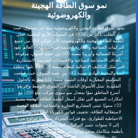
نمو سوق الطاقة الهجينة
والكهروضوئية
يشهد سوق الطاقة الهجين والكهروضوئية نموًا غير مسبوق، حيث
زاد الطلب بأكثر من 520٪ في السنوات الأربع الماضية. تمثل
أنظمة الطاقة الهجينة والكهروضوئية الآن حوالي 58٪ من جميع
التركيبات الصناعية والتجارية الجديدة في جميع أنحاء العالم. تقود
أمريكا الشمالية وأوروبا بنسبة 60٪ من حصة السوق، مدفوعة
بأهداف الاستدامة الصناعية والاعتمادات الضريبية الاستثمارية
التي تقلل التكاليف الإجمالية للنظام بنسبة 28-45٪. تليها منطقة
آسيا والمحيط الهادئ بنسبة 42٪ من حصة السوق، حيث قطعت
التصاميم المعيارية أوقات التثبيت بنسبة 72٪ مقارنة بالحلول
التقليدية. تمثل الأسواق الناشئة في الشرق الأوسط وإفريقيا
أسرع المناطق نموًا بمعدل نمو سنوي مركب يبلغ 68٪، مع
ابتكارات التصنيع التي تقلل أسعار أنظمة الطاقة الهجينة بنسبة
32٪ سنويًا. تتبنى المشاريع التجارية والصناعية الطاقة الهجينة
لاستقلالية الطاقة، تخفيف فواتير الكهرباء الصناعية، والطاقة
الاحتياطية للطوارئ، مع فترات استرداد نموذجية تتراوح من 5
إلى 9 سنوات. تتميز التركيبات الحديثة للطاقة الهجينة الآن
بأنظمة متكاملة بسعة تتراوح من 100 كيلوواط إلى 5 ميجاواط
بتكاليف أقل من 320 دولارًا/كيلوواط ساعة لحلول تخزين