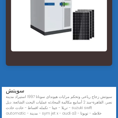
سويتش
سيوتش زجاج رباعى وتحكم مرايات هيونداى سوناتا 1997 استيراد مدينة
نصر، القاهرة•منذ 2 أسابيع مكالمة المحادثه عمليات البحث الشائعة: ديل
تريلا - جيتا - تكمله اقساط - حادث حادث - suzuki swift
automatic - مدينة - sym jet x - audi a3 - خلاطه - تويوتا