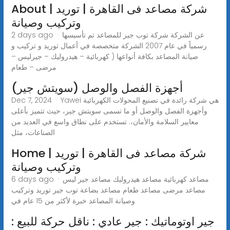
About | شركة مصاعد فى القاهرة | توريد
وتركيب وصيانة
2 days ago · عن الشركة شركة توب جير للمصاعد تم تأسيسها
رسمياً في عام 2007 الشركة متخصصة في أعمال توريد و تركيب و
صيانة المصاعد بكافة أنواعها ( كهربائية – هيدروليك – جيرليس –
مرضى – طعام
أجهزة الفصل والوصل (سويتش جير)
Dec 7, 2024 · Yawei هي شركة رائدة في تصنيع المحولات الكهربائية
وأجهزة الفصل والوصل أو ما تسمى سويتش جير، حيث تتميز بأعلى
معايير السلامة والأمان،. تستخدم على نطاق واسع في العديد من
الصناعات، مثل
Home | شركة مصاعد فى القاهرة | توريد
وتركيب وصيانة
6 days ago · مصاعد كهربائية مصاعد هيدروليك مصاعد جير ليس
مصاعد مرضى مصاعد طعام مصاعد بضاعة توب جير توريد وتركيب
وصيانة المصاعد خبرة لأكثر من 15 عام في
جير اوتوماتيك : جير عادي : ناقل حركة للبيع :