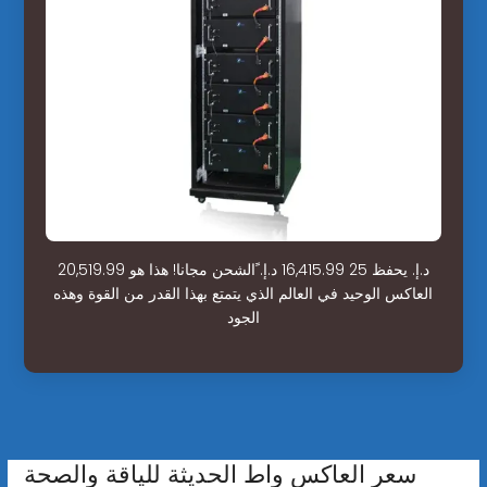
20,519.99 د.إ.‏ يحفظ 25 16,415.99 د.إ.‏ ًالشحن مجانا! هذا هو
العاكس الوحيد في العالم الذي يتمتع بهذا القدر من القوة وهذه
الجود
سعر العاكس واط الحديثة للياقة والصحة