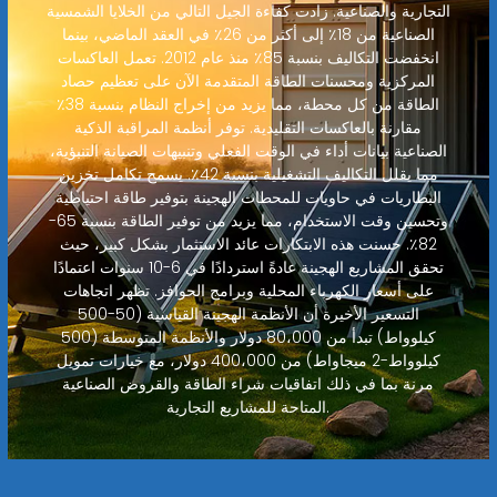
التجارية والصناعية. زادت كفاءة الجيل التالي من الخلايا الشمسية
الصناعية من 18٪ إلى أكثر من 26٪ في العقد الماضي، بينما
انخفضت التكاليف بنسبة 85٪ منذ عام 2012. تعمل العاكسات
المركزية ومحسنات الطاقة المتقدمة الآن على تعظيم حصاد
الطاقة من كل محطة، مما يزيد من إخراج النظام بنسبة 38٪
مقارنة بالعاكسات التقليدية. توفر أنظمة المراقبة الذكية
الصناعية بيانات أداء في الوقت الفعلي وتنبيهات الصيانة التنبؤية،
مما يقلل التكاليف التشغيلية بنسبة 42٪. يسمح تكامل تخزين
البطاريات في حاويات للمحطات الهجينة بتوفير طاقة احتياطية
وتحسين وقت الاستخدام، مما يزيد من توفير الطاقة بنسبة 65-
82٪. حسنت هذه الابتكارات عائد الاستثمار بشكل كبير، حيث
تحقق المشاريع الهجينة عادةً استردادًا في 6-10 سنوات اعتمادًا
على أسعار الكهرباء المحلية وبرامج الحوافز. تظهر اتجاهات
التسعير الأخيرة أن الأنظمة الهجينة القياسية (50-500
كيلوواط) تبدأ من 80،000 دولار والأنظمة المتوسطة (500
كيلوواط-2 ميجاواط) من 400،000 دولار، مع خيارات تمويل
مرنة بما في ذلك اتفاقيات شراء الطاقة والقروض الصناعية
المتاحة للمشاريع التجارية.