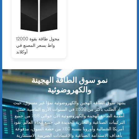
محول طاقة بقوة 12000
واط بسعر المصنع في
أوكلاند
نمو سوق الطاقة الهجينة
والكهروضوئية
يشهد سوق الطاقة الهجين والكهروضوئية نموًا غير مسبوق، حيث
زاد الطلب بأكثر من 520٪ في السنوات الأربع الماضية. تمثل
أنظمة الطاقة الهجينة والكهروضوئية الآن حوالي 58٪ من جميع
التركيبات الصناعية والتجارية الجديدة في جميع أنحاء العالم. تقود
أمريكا الشمالية وأوروبا بنسبة 60٪ من حصة السوق، مدفوعة
بأهداف الاستدامة الصناعية والاعتمادات الضريبية الاستثمارية