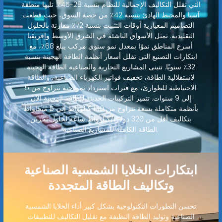
التي تقلل التكاليف الإجمالية للنظام بنسبة 28-45٪. تليها منطقة
آسيا والمحيط الهادئ بنسبة 42٪ من حصة السوق، حيث قطعت
التصاميم المعيارية أوقات التثبيت بنسبة 72٪ مقارنة بالحلول
التقليدية. تمثل الأسواق الناشئة في الشرق الأوسط وإفريقيا
أسرع المناطق نموًا بمعدل نمو سنوي مركب يبلغ 68٪، مع
ابتكارات التصنيع التي تقلل أسعار أنظمة الطاقة الهجينة بنسبة
32٪ سنويًا. تتبنى المشاريع التجارية والصناعية الطاقة الهجينة
لاستقلالية الطاقة، تخفيف فواتير الكهرباء الصناعية، والطاقة
الاحتياطية للطوارئ، مع فترات استرداد نموذجية تتراوح من 5
إلى 9 سنوات. تتميز التركيبات الحديثة للطاقة الهجينة الآن
بأنظمة متكاملة بسعة تتراوح من 100 كيلوواط إلى 5 ميجاواط
بتكاليف أقل من 320 دولارًا/كيلوواط ساعة لحلول تخزين
الطاقة الكاملة للمشاريع الصناعية.
ابتكارات الخلايا الشمسية الصناعية
وتكاليف الطاقة المتجددة
تحسن التطورات التكنولوجية بشكل كبير أداء الخلايا الشمسية
الصناعية وتوليد الطاقة النظيفة مع تقليل التكاليف للتطبيقات