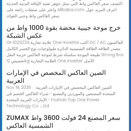
اكتشف سعر العاكس واط التي تمثل جوهر تقنية اللياقة البدنية الحديثة
واعثر على صفقات رائعة على Alibaba.com. اعرف المزيد حول
سعر العاكس واط وجني الفوائد.
خرج موجة جيبية محضة بقوة 1000 واط من
عكس الشبكة
GI-10212/24 علامة تجارية One-Invertre اكتب DC / AC العاكسون
مصدر الطاقة الطاقة الشمسية الدائرة طبولوجيات نوع الجسر الكامل
طبيعة الموجة سلسلة شرط لموجة العاكس حزمة النقل Strong Box
تخصيص 12kg العلامة التجارية One Inverter الأصل
الصين العاكس المخصص في الإمارات
العربية
Nov 19, 2025 · الصين العاكس المخصص في الإمارات العربية
المتحدة المصنعين والموردين والمصنع - شراء العاكس الخصم في
الإمارات العربية المتحدة - Foshan Top One Power
Technology Co. ، Ltd
ZUMAX سعر المصنع 24 فولت 3600 واط
الشمسية العاكس