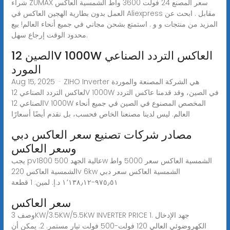
شراء ZUMAX سعر المصنع 24 فولت 3600 واط الشمسية العاكس
العمل بدون بطارية الهجين العاكس في Aliexpress مقابل . ابحث عن
المزيد من منتجات و و . استمتع بشحن مجاني في جميع أنحاء العالم! بيع
محدود الوقت إرجاع سهل.
الصين 12V 1000W العاكس التردد الصناعي
المورد
Aug 15, 2025 · ZIHO Inverter هي الشركة المصنعة والموردة
لعاكس التردد الصناعي 12V 1000W في الصين، وقد قدمنا عاكس التردد
الصناعي 12V 1000W المخصص المصنوع في الصين في جميع أنحاء
العالم. ليس لدينا مصنعنا الخاص فحسب، بل نقدم أيضًا أسعارًا
مصادر شركات تصنيع سعر العاكس دبي
وسعر العاكس
يجب pv1800 عالية الجهد 500w الشمسية العاكس سعر 5000 واط
الشمسية العاكس 220v 6kw الشمسية العاكس سعر دبي
٩٧٥٫٥١-‏١٬١٣٨٫١٢ د.إ.‏ لمين: 1 قطعة
سعر العاكس
وصف 3KW/3.5KW/5.5KW INVERTER PRICE 1. جهد الإدخال
الكهروضوئي العالي 120 فولت-500 فولت تيار مستمر. 2. يمكن أن