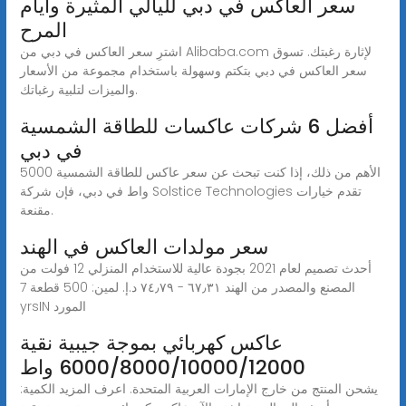
سعر العاكس في دبي لليالي المثيرة وأيام
المرح
اشترِ سعر العاكس في دبي من Alibaba.com لإثارة رغبتك. تسوق
سعر العاكس في دبي بتكتم وسهولة باستخدام مجموعة من الأسعار
والميزات لتلبية رغباتك.
أفضل 6 شركات عاكسات للطاقة الشمسية
في دبي
الأهم من ذلك، إذا كنت تبحث عن سعر عاكس للطاقة الشمسية 5000
واط في دبي، فإن شركة Solstice Technologies تقدم خيارات
مقنعة.
سعر مولدات العاكس في الهند
أحدث تصميم لعام 2021 بجودة عالية للاستخدام المنزلي 12 فولت من
المصنع والمصدر من الهند ‏٦٧٫٣١ - ‏٧٤٫٧٩ د.إ.‏ لمين: 500 قطعة 7
yrsIN المورد
عاكس كهربائي بموجة جيبية نقية
6000/8000/10000/12000 واط
يشحن المنتج من خارج الإمارات العربية المتحدة. اعرف المزيد الكمية: