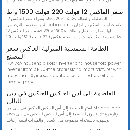
سعر العاكس 12 فولت 220 فولت 1500 واط
قم بشراء سعر العاكس 12v 220v 1500w المختلطة والفعالة
والمنخفضة التردد من Alibaba.com للاستخدامات السكنية والتجارية.
هذه سعر العاكس 12v 220v 1500w لها إصدارات تعمل بالطاقة
الشمسية أيضًا.الأبحاث ذات الصلة: عكس 220 فولت 1500 واط 100w
الطاقة الشمسية المنزلية العاكس سعر
المصنع
1kw-7kw household solar inverter and household power
inverter from XINDUN,the professional manufacturer with
more than 16years,pls contact us for the household
inverter price.
العاصمة إلى أس العاكس العاكس في دبي
لليالي
اشترِ العاصمة إلى أس العاكس العاكس في دبي من Alibaba.com
لإثارة رغبتك. تسوق العاصمة إلى أس العاكس العاكس في دبي بتكتم
وسهولة باستخدام مجموعة من الأسعار والميزات لتلبية رغباتك.