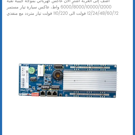
أضف إلى العربة اشترِ الآن عاكس كهربائي بموجة جيبية نقية
6000/8000/10000/12000 واط، عاكس سيارة تيار مستمر
12/24/48/60/72 فولت الى 110/220 فولت تيار متردد مع منفذي