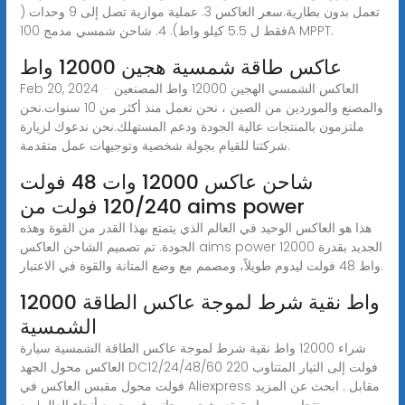
تعمل بدون بطارية.سعر العاكس 3. عملية موازية تصل إلى 9 وحدات (
فقط ل 5.5 كيلو واط). 4. شاحن شمسي مدمج 100A MPPT.
عاكس طاقة شمسية هجين 12000 واط
Feb 20, 2024 · العاكس الشمسي الهجين 12000 واط المصنعين
والمصنع والموردين من الصين ، نحن نعمل منذ أكثر من 10 سنوات.نحن
ملتزمون بالمنتجات عالية الجودة ودعم المستهلك.نحن ندعوك لزيارة
شركتنا للقيام بجولة شخصية وتوجيهات عمل متقدمة.
شاحن عاكس 12000 وات 48 فولت
120/240 فولت من aims power
هذا هو العاكس الوحيد في العالم الذي يتمتع بهذا القدر من القوة وهذه
الجودة. تم تصميم الشاحن العاكس aims power الجديد بقدرة 12000
واط 48 فولت ليدوم طويلاً، ومصمم مع وضع المتانة والقوة في الاعتبار.
12000 واط نقية شرط لموجة عاكس الطاقة
الشمسية
شراء 12000 واط نقية شرط لموجة عاكس الطاقة الشمسية سيارة
العاكس محول الجهد DC12/24/48/60 فولت إلى التيار المتناوب 220
فولت محول مقبس العاكس في Aliexpress مقابل . ابحث عن المزيد
من منتجات و و . استمتع بشحن مجاني في جميع أنحاء العالم! بيع