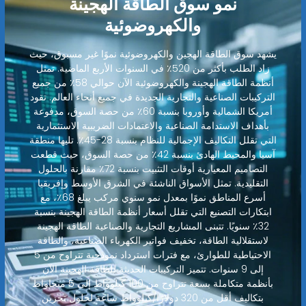
نمو سوق الطاقة الهجينة
والكهروضوئية
يشهد سوق الطاقة الهجين والكهروضوئية نموًا غير مسبوق، حيث
زاد الطلب بأكثر من 520٪ في السنوات الأربع الماضية. تمثل
أنظمة الطاقة الهجينة والكهروضوئية الآن حوالي 58٪ من جميع
التركيبات الصناعية والتجارية الجديدة في جميع أنحاء العالم. تقود
أمريكا الشمالية وأوروبا بنسبة 60٪ من حصة السوق، مدفوعة
بأهداف الاستدامة الصناعية والاعتمادات الضريبية الاستثمارية
التي تقلل التكاليف الإجمالية للنظام بنسبة 28-45٪. تليها منطقة
آسيا والمحيط الهادئ بنسبة 42٪ من حصة السوق، حيث قطعت
التصاميم المعيارية أوقات التثبيت بنسبة 72٪ مقارنة بالحلول
التقليدية. تمثل الأسواق الناشئة في الشرق الأوسط وإفريقيا
أسرع المناطق نموًا بمعدل نمو سنوي مركب يبلغ 68٪، مع
ابتكارات التصنيع التي تقلل أسعار أنظمة الطاقة الهجينة بنسبة
32٪ سنويًا. تتبنى المشاريع التجارية والصناعية الطاقة الهجينة
لاستقلالية الطاقة، تخفيف فواتير الكهرباء الصناعية، والطاقة
الاحتياطية للطوارئ، مع فترات استرداد نموذجية تتراوح من 5
إلى 9 سنوات. تتميز التركيبات الحديثة للطاقة الهجينة الآن
بأنظمة متكاملة بسعة تتراوح من 100 كيلوواط إلى 5 ميجاواط
بتكاليف أقل من 320 دولارًا/كيلوواط ساعة لحلول تخزين