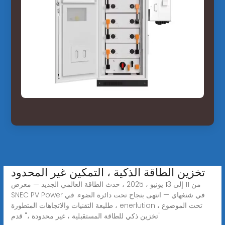
تخزين الطاقة الذكية ، التمكين غير المحدود
من 11 إلى 13 يونيو ، 2025 ، حدث الطاقة العالمي الجديد — معرض
SNEC PV Power في شنغهاي — انتهى بنجاح تحت دائرة الضوء. في
طليعة التقنيات والاتجاهات المتطورة ، enerlution ، تحت الموضوع
"تخزين ذكي للطاقة المستقبلية ، غير محدودة ،" قدم