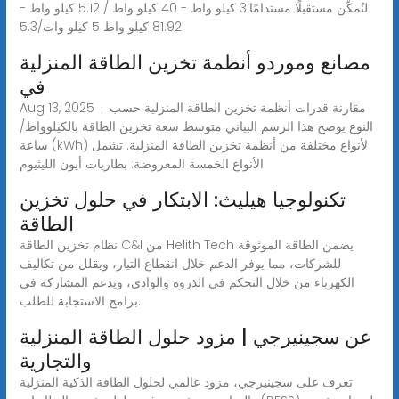
لنُمكّن مستقبلًا مستدامًا!3 كيلو واط - 40 كيلو واط / 5.12 كيلو واط -
81.92 كيلو واط 5 كيلو وات/5.3
مصانع وموردو أنظمة تخزين الطاقة المنزلية
في
Aug 13, 2025 · مقارنة قدرات أنظمة تخزين الطاقة المنزلية حسب
النوع يوضح هذا الرسم البياني متوسط سعة تخزين الطاقة بالكيلوواط/
ساعة (kWh) لأنواع مختلفة من أنظمة تخزين الطاقة المنزلية. تشمل
الأنواع الخمسة المعروضة: بطاريات أيون الليثيوم
تكنولوجيا هيليث: الابتكار في حلول تخزين
الطاقة
نظام تخزين الطاقة C&I من Helith Tech يضمن الطاقة الموثوقة
للشركات، مما يوفر الدعم خلال انقطاع التيار، ويقلل من تكاليف
الكهرباء من خلال التحكم في الذروة والوادي، ويدعم المشاركة في
برامج الاستجابة للطلب.
عن سجينيرجي | مزود حلول الطاقة المنزلية
والتجارية
تعرف على سجينيرجي، مزود عالمي لحلول الطاقة الذكية المنزلية