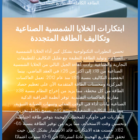
الطاقة الكاملة للمشاريع الصناعية.
ابتكارات الخلايا الشمسية الصناعية
وتكاليف الطاقة المتجددة
تحسن التطورات التكنولوجية بشكل كبير أداء الخلايا الشمسية
الصناعية وتوليد الطاقة النظيفة مع تقليل التكاليف للتطبيقات
التجارية والصناعية. زادت كفاءة الجيل التالي من الخلايا الشمسية
الصناعية من 18٪ إلى أكثر من 26٪ في العقد الماضي، بينما
انخفضت التكاليف بنسبة 85٪ منذ عام 2012. تعمل العاكسات
المركزية ومحسنات الطاقة المتقدمة الآن على تعظيم حصاد
الطاقة من كل محطة، مما يزيد من إخراج النظام بنسبة 38٪
مقارنة بالعاكسات التقليدية. توفر أنظمة المراقبة الذكية
الصناعية بيانات أداء في الوقت الفعلي وتنبيهات الصيانة التنبؤية،
مما يقلل التكاليف التشغيلية بنسبة 42٪. يسمح تكامل تخزين
البطاريات في حاويات للمحطات الهجينة بتوفير طاقة احتياطية
وتحسين وقت الاستخدام، مما يزيد من توفير الطاقة بنسبة 65-
82٪. حسنت هذه الابتكارات عائد الاستثمار بشكل كبير، حيث
تحقق المشاريع الهجينة عادةً استردادًا في 6-10 سنوات اعتمادًا