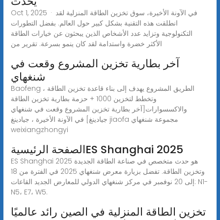
يُحدث
Oct 1, 2025 · في الآونة الأخيرة، سوق تخزين الطاقة المنزلية لقد
انطلقت هذه التقنية بشكل كبير حول العالم. بفضل التطورات
التكنولوجية وتزايد عدد الأشخاص الذين يبحثون عن خيارات الطاقة
الأكثر خضرة واستدامة لقد كان ينمو بسرعة. تقرير من
آخر بطارية تخزين المشروع وقعت في
شنغهاي
Baofeng الطريق المشروع يهدف إلى بناء قاعدة تخزين الطاقة ،
وتخطط لتخزين 1000 + حزمة بطارية تخزين الطاقة
والاكسسوارات[آخر بطارية تخزين المشروع وقعت في شنغهاي
جيادينغ] في الآونة الأخيرة ، جيادينغ jiaofa مجموعة شنغهاي
weixiangzhongyi
الصفحة الرئيسيةES Shanghai 2025
ES Shanghai 2025 هو حدث متخصص في صناعة الطاقة الجديدة
وتخزين الطاقة. تفضل بزيارة معرض شنغهاي 2025 في الفترة من 18
إلى 20 نوفمبر في مركز شنغهاي الدولي للمعارض الجديد القاعات: N1-
N5، E7، W5.
تخزين الطاقة المنزلية في الصين رائد عالميًا