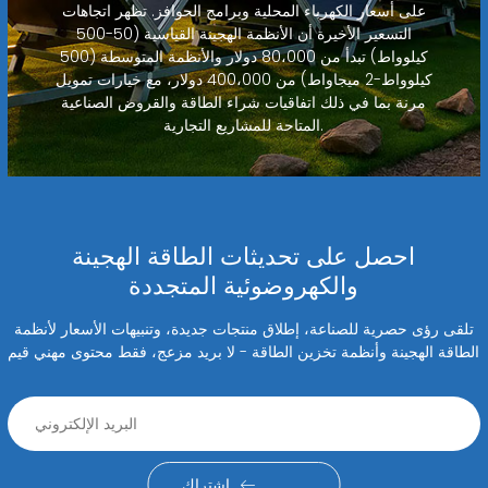
على أسعار الكهرباء المحلية وبرامج الحوافز. تظهر اتجاهات
التسعير الأخيرة أن الأنظمة الهجينة القياسية (50-500
كيلوواط) تبدأ من 80،000 دولار والأنظمة المتوسطة (500
كيلوواط-2 ميجاواط) من 400،000 دولار، مع خيارات تمويل
مرنة بما في ذلك اتفاقيات شراء الطاقة والقروض الصناعية
المتاحة للمشاريع التجارية.
احصل على تحديثات الطاقة الهجينة
والكهروضوئية المتجددة
تلقى رؤى حصرية للصناعة، إطلاق منتجات جديدة، وتنبيهات الأسعار لأنظمة
الطاقة الهجينة وأنظمة تخزين الطاقة - لا بريد مزعج، فقط محتوى مهني قيم
اشتراك