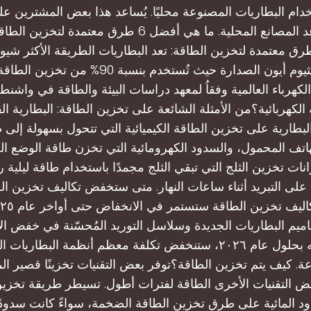
دام البطاريات المصنوعة محليًا. يُساعد هذا بعض المشترين عل
أقل، ويُساعد المصانع المحلية. ما هي أفضل 6 طرق معتمدة 
ضل 6 طرق معتمدة لتخزين الطاقة: تعد البطاريات الطريقة الأكثر شي
بطاريات الليثيوم أيون الصدارة حيث تُستخدم بنسبة 0
كهرباء العالمية وفقاُ لمعهد دراسات البيئة والطاقة في واشنط
الكهربائية؟من الأمثلة الشائعة على تخزين الطاقة: البطارية ال
لبطارية على تخزين الطاقة الكيميائية التي تتحول بسهولة إلى ط
اتف المحمول، والسدود الكهرومائية التي تخزن طاقة الوضع ال
نات تخزين الثلج التي تبقي الثلج مجمدًا باستخدام طاقة ليلية
 على التبريد أثناء ساعات النهار. متى ستخفض تكاليف تخزين ال
م البطاريات الجديدة وسلاسل التوريد المُحسّنة في خفض الأ
الكثيرون أنه بحلول عام ٢٠٢٦، ستنخفض تكلفة معظم أنظمة البطاري
. كيف يتم تخزين الطاقة؟توفر بعض التقنيات تخزينًا قصير ال
ض التقنيات الأخرى الطاقة لفترات أطول. تسيطر طريقة تخزي
 المائية على طرق تخزين الطاقة الضخمة، سواءً كانت سدودًا ت