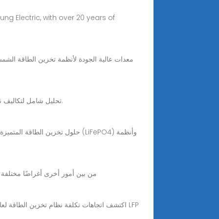
تحليل شامل لتكاليف نظام تخزين الطاقة في عام 2025. تعرف على كيفية انخفاض أسعار البطاريات وما يمكن توقعه للأنظمة السكنية والتجارية والصناعية.
كابل تخزين الطاقة -2 وسلك thhn من بين أمو