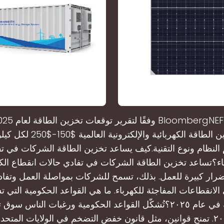
تكاليف تخزين الطاقة الكهربائية وال
نظام ونوع التقنية.كيف يساعد تخزين الطاقة الشركات في تف
اء؟تساعد تخزين الطاقة الشركات في تفادي حالات انقطاع الكه
رار كبيرة للعمل. بذلك، تسمح للشركات بمواصلة العمل وتفاد
الانقطاعات المفاجئة للكهرباء. ما هي القواعد الحكومية الت
تخزين الطاقة في عام ٢٠٢٥؟تُشكّل القواعد الحكومية ورغبات الناس
في عام ٢٠٢٥. تمنح قوانين، مثل قانون خفض التضخم في الولايات المتح