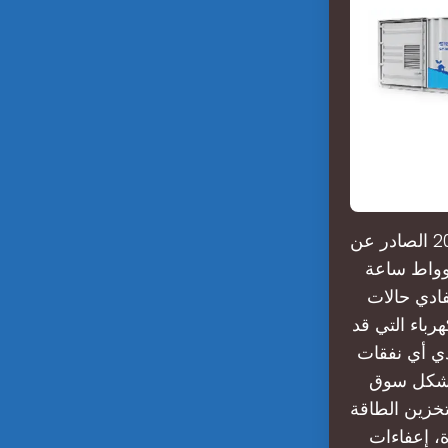
وفقًا لتقرير توقعات تخزين الطاقة لعام 2025 الصادر عن BloombergNEF، فإن متوسط
إلكترونية العالمية $150-$250 لكل كيلوواط ساعة
ادي حالات
رباء التي قد
ي أي نفقات
ي تشكل سوق
 سوق تخزين الطاقة
دة، إعفاءات