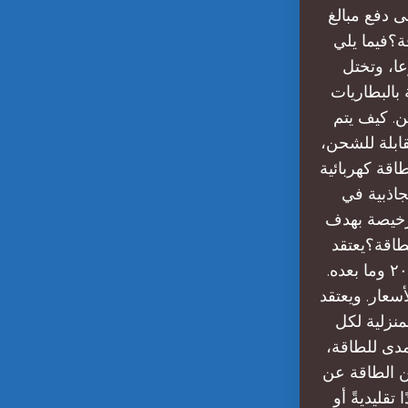
ى دفع مبالغ
لتخزين الطاقة؟فيما يلي
وعا، وتختل
9% من تخزين الطاقة بالبطاريات
ن. كيف يتم
قابلة للشحن،
اقة كهربائية
جاذبية في
 رخيصة بهدف
طاقة؟يعتقد
الخبراء أن تكاليف تخزين الطاقة ستستمر في الانخفاض حتى أواخر عام ٢٠٢٥ وما بعده.
سعار. ويعتقد
ات المنزلية لكل
مدى للطاقة،
ن الطاقة عن
قليديةً أو