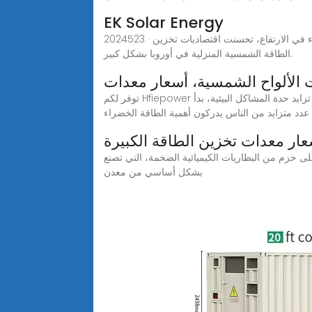
EK Solar Energy
2024523 · ومع تسبب الصراع بين روسيا وأوكرانيا في ارتفاع أسعار الطاقة إلى عنان السماء، وهو ما أدى بدوره إلى استمرار أسعار الكهرباء في الارتفاع، تحسنت اقتصاديات تخزين
الطاقة الشمسية المنزلية في أوروبا بشكل كبير.
الألواح الشمسية، أسعار معدات
توفر لكم Hfiepower معدات ألواح شمسية عالية الجودة، ومستودعات ألمانية، وتوصيل سريع. نوفر لكم خدمة مبيعات وما بعد بيع ممتازة، تواصلوا معنا.مع تزايد حدة المشاكل البيئية، بدأ
عدد متزايد من الناس يدركون أهمية الطاقة الخضراء
ار معدات تخزين الطاقة الكبيرة
متجددة بشكل رئيسي على حزم من البطاريات الكيميائية الضخمة، التي تصنع
بشكل أساسي من معدن