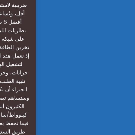
ضريبية لاستخ
أف
على شبكة ال
تخزين الطاقة 
إذ تعمل هذه ا
لتشغيل اله
خزانات، وخزا
تلبية الطلب
وستساهم تصامي
كيلوواط/ساعة
فيما تحفظ بع
طريق السدود