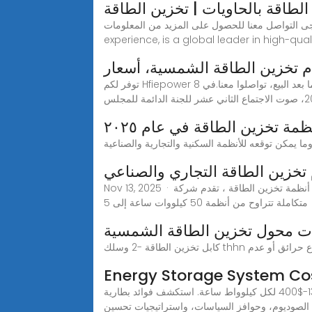
لطاقة بالحاويات | تخزين الطاقة
 على المزيد من المعلومات.Langsung Electric, with over 20 years of
experience, is a global leader in high-quali
 تخزين الطاقة الشمسية، أسعار
توفر لكم Hfiepower معدات عالية الجودة لأنظمة تخزين الطاقة الشمسية، من مستودعات ألمانية، وتوصيل سريع. نضمن لكم مبيعات ممتازة وخدمة ما بعد البيع، تواصلوا معنا.في 8
مة تخزين الطاقة في عام ٢٠٢٥
 تخزين الطاقة التجاري والصناعي
Nov 13, 2025 · باعتبارها الشركة الرائدة في تصنيع أنظمة تخزين الطاقة ، تقدم شركة GSL Energy حلول تخزين الطاقة المتميزة من فوسفات الليثيوم والحديد (LiFePO4) وأنظمة
متكاملة تتراوح من أنظمة 50 كيلووات ساعة إلى 5
ات محول تخزين الطاقة الشمسية
ندلاع حرائق أو عدم
Energy Storage System Co
اكتشف اتجاهات تكلفة نظام تخزين الطاقة لعام 2025: على المستوى السكني والتجاري وعلى مستوى المرافق بمتوسط $130-$400 لكل كيلوواط ساعة. استكشف فوائد بطارية LFP
 الصوديوم، وحوافز السياسات، واستراتيجيات تحسين