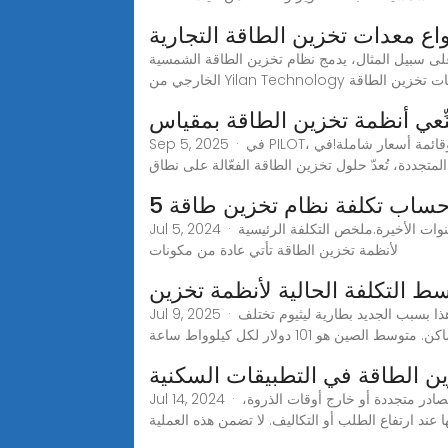
واع معدات تخزين الطاقة التجارية
ة.على سبيل المثال، يدمج نظام تخزين الطاقة الشمسية
Yilan Technolog بطاريات تخزين الطاقة
ِّعي أنظمة تخزين الطاقة بمقياس
Sep 5, 2025 · في PILOT، نُقدّم حلولاً مُصمّمة خصيصاً لتخزين الطاقة على نطاق الشبكة. تواصل معنا اليوم للحصول على خيارات مُخصّصة، وتفاصيل المُورّد، وقائمة أسعار شاملة!في
لمتجددة، تُعدّ حلول تخزين الطاقة الفعّالة على نطاق
ة حساب تكلفة نظام تخزين طاقة
Jul 5, 2024 · التكلفة الرئيسية لأنظمة تخزين الطاقة تأتي عادة من مكونات البطارية, وقد انخفضت تكلفة نظام تخزين طاقة البطارية في السنوات الأخيرة.ملخص التكلفة الرئيسية
لأنظمة تخزين الطاقة تأتي عادة من مكونات
ط التكلفة الحالية لأنظمة تخزين
Jul 9, 2025 · انخفضت أسعار تخزين البطاريات كثيرًا منذ عام 2010. وفي عام 2025، ستكون حوالي 200–400 دولار لكل كيلوواط/ساعة. هذا بسبب الجديد بطارية ليثيوم تختلف
ين هو 101 دولار لكل كيلوواط ساعة
Jul 14, 2024 · تلعب أنظمة تخزين الطاقة دورًا محوريًا في إدارة الطاقة السكنية الحديثة. وبشكل أساسي، تخزن هذه الأنظمة الطاقة المُنتجة من مصادر متجددة أو خارج أوقات الذروة،
ها عند ارتفاع الطلب أو التكاليف. لا تضمن هذه العملية