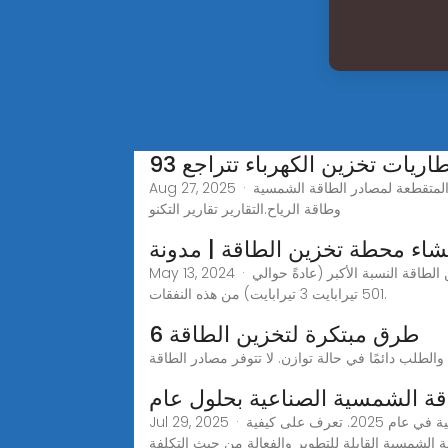
Aug 27, 2025 · أصبحت أنظمة بطاريات تخزين الكهرباء حجر الزاوية بقطاع الطاقة المتجددة، في محاولة التصدي للتحديات الناتجة عن الطبيعة المتقطعة لمصادر الطاقة الشمسية
وطاقة الرياح.التقارير تقارير التكنو
May 13, 2024 · تكاليف شراء المعدات: تتكبد محطات تخزين الطاقة نفقات بناء كبيرة عند شراء معدات محطات التخزين، حيث تمثل بطاريات تخزين الطاقة النسبة الأكبر (عادةً حوالي
501 تيرابايت 3 تيرابايت) من هذه النفقات.
6 طرق مبتكرة لتخزين الطاقة
الطلب دائمًا في حالة توازن. لا تتوفر مصادر الطاقة
قة الشمسية الصناعية بحلول عام
Jul 29, 2025 · استكشف تفاصيل التكلفة وتحليل عائد الاستثمار والتطبيقات الواقعية لحلول تخزين الطاقة الشمسية الصناعية في عام 2025. تعرف على كيفية HighJoule توفر أنظمة