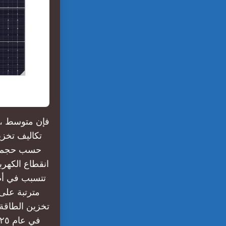
حسب حجم ال
انقطاع الكهرب
تتسبب في أض
مترتبة على 