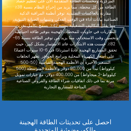
المركزية ومحسنات الطاقة المتقدمة الآن على تعظيم حصاد
الطاقة من كل محطة، مما يزيد من إخراج النظام بنسبة 38٪
مقارنة بالعاكسات التقليدية. توفر أنظمة المراقبة الذكية
الصناعية بيانات أداء في الوقت الفعلي وتنبيهات الصيانة التنبؤية،
مما يقلل التكاليف التشغيلية بنسبة 42٪. يسمح تكامل تخزين
البطاريات في حاويات للمحطات الهجينة بتوفير طاقة احتياطية
وتحسين وقت الاستخدام، مما يزيد من توفير الطاقة بنسبة 65-
82٪. حسنت هذه الابتكارات عائد الاستثمار بشكل كبير، حيث
تحقق المشاريع الهجينة عادةً استردادًا في 6-10 سنوات اعتمادًا
على أسعار الكهرباء المحلية وبرامج الحوافز. تظهر اتجاهات
التسعير الأخيرة أن الأنظمة الهجينة القياسية (50-500
كيلوواط) تبدأ من 80،000 دولار والأنظمة المتوسطة (500
كيلوواط-2 ميجاواط) من 400،000 دولار، مع خيارات تمويل
مرنة بما في ذلك اتفاقيات شراء الطاقة والقروض الصناعية
المتاحة للمشاريع التجارية.
احصل على تحديثات الطاقة الهجينة
والكهروضوئية المتجددة