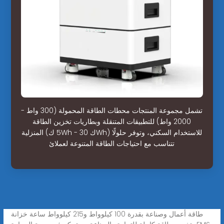
تشمل مجموعة المنتجات محطات الطاقة المحمولة (300 واط -
2000 واط) للتطبيقات المتنقلة وبطاريات تخزين الطاقة
المنزلية (5 كWh - 30 كWh) للاستخدام السكني، وتوفر حلولًا
تتناسب مع احتياجات الطاقة المتنوعة لعملائ
طاقة أعمال وصناعة بقدرة 100 كيلوواط و215 كيلوواط ساعة خزانة