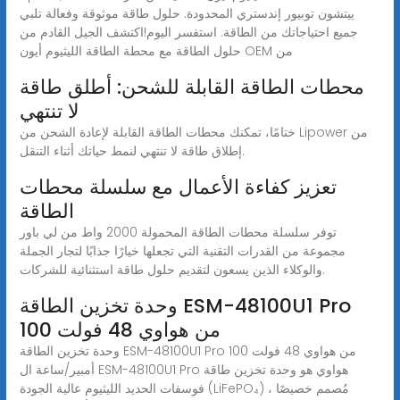
ييتشون توبيور إندستري المحدودة. حلول طاقة موثوقة وفعالة تلبي
جميع احتياجاتك من الطاقة. استفسر اليوم!اكتشف الجيل القادم من
حلول الطاقة مع محطة الطاقة الليثيوم أيون OEM من
محطات الطاقة القابلة للشحن: أطلق طاقة
لا تنتهي
ختامًا، تمكنك محطات الطاقة القابلة لإعادة الشحن من Lipower من
إطلاق طاقة لا تنتهي لنمط حياتك أثناء التنقل.
تعزيز كفاءة الأعمال مع سلسلة محطات
الطاقة
توفر سلسلة محطات الطاقة المحمولة 2000 واط من لي باور
مجموعة من القدرات التقنية التي تجعلها خيارًا جذابًا لتجار الجملة
والوكلاء الذين يسعون لتقديم حلول طاقة استثنائية للشركات.
وحدة تخزين الطاقة ESM-48100U1 Pro
من هواوي 48 فولت 100
وحدة تخزين الطاقة ESM-48100U1 Pro من هواوي 48 فولت 100
أمبير/ساعة ال ESM-48100U1 Pro هواوي هو وحدة تخزين طاقة
فوسفات الحديد الليثيوم عالية الجودة (LiFePO₄) ، مُصمم خصيصًا