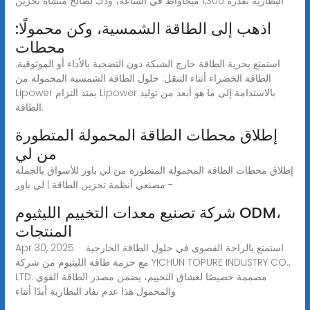
البطارية بقدرة 1,300 ميجاواط في الساعة، وذك لصالح منشأة تخزين
اذهب إلى الطاقة الشمسية، وكن محمولًا:
محطات
استمتع بحرية الطاقة خارج الشبكة دون التضحية بالأداء أو الموثوقية.
الطاقة الخضراء أثناء التنقل: حلول الطاقة الشمسية المحمولة من
Lipower يمتد التزام Lipower بالاستدامة إلى ما هو أبعد من توليد
الطاقة.
إطلاق محطات الطاقة المحمولة المتطورة
من لي
إطلاق محطات الطاقة المحمولة المتطورة من لي باور للأسواق بالجملة
- مصنعي أنظمة تخزين الطاقة | لي باور
شركة تصنيع معدات التخييم الليثيوم ODM،
المنتجات
Apr 30, 2025 · استمتع بالراحة القصوى في حلول الطاقة الخارجية
مع حزمة طاقة الليثيوم من شركة YICHUN TOPURE INDUSTRY CO.,
LTD. مصممة خصيصًا لعشاق التخييم، يضمن مصدر الطاقة القوي
والمحمول هذا عدم نفاد البطارية أبدًا أثناء