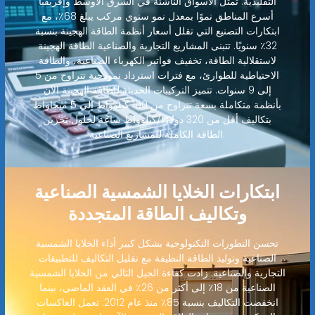
التقليدية. تمثل الأسواق الناشئة في الشرق الأوسط وإفريقيا
أسرع المناطق نموًا بمعدل نمو سنوي مركب يبلغ 68٪، مع
ابتكارات التصنيع التي تقلل أسعار أنظمة الطاقة الهجينة بنسبة
32٪ سنويًا. تتبنى المشاريع التجارية والصناعية الطاقة الهجينة
لاستقلالية الطاقة، تخفيف فواتير الكهرباء الصناعية، والطاقة
الاحتياطية للطوارئ، مع فترات استرداد نموذجية تتراوح من 5
إلى 9 سنوات. تتميز التركيبات الحديثة للطاقة الهجينة الآن
بأنظمة متكاملة بسعة تتراوح من 100 كيلوواط إلى 5 ميجاواط
بتكاليف أقل من 320 دولارًا/كيلوواط ساعة لحلول تخزين
الطاقة الكاملة للمشاريع الصناعية.
ابتكارات الخلايا الشمسية الصناعية
وتكاليف الطاقة المتجددة
تحسن التطورات التكنولوجية بشكل كبير أداء الخلايا الشمسية
الصناعية وتوليد الطاقة النظيفة مع تقليل التكاليف للتطبيقات
التجارية والصناعية. زادت كفاءة الجيل التالي من الخلايا الشمسية
الصناعية من 18٪ إلى أكثر من 26٪ في العقد الماضي، بينما
انخفضت التكاليف بنسبة 85٪ منذ عام 2012. تعمل العاكسات