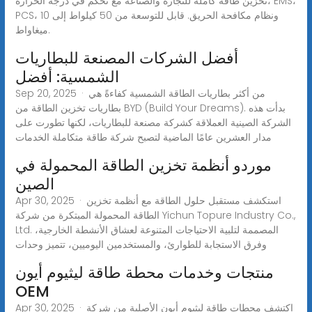
تخزين طاقة كاملة للتجارة والصناعة مع تحكم في درجة الحرارة، EMS،
PCS، ونظام مكافحة الحريق. قابل للتوسعة من 50 كيلواط إلى 10
ميغاواط.
أفضل الشركات المصنعة للبطاريات
الشمسية: أفضل
Sep 20, 2025 · من أكثر بطاريات الطاقة الشمسية كفاءةً هي
بطاريات تخزين الطاقة من BYD (Build Your Dreams). بدأت هذه
الشركة الصينية العملاقة كشركة مصنعة للبطاريات، لكنها تطورت على
مدار العشرين عامًا الماضية لتصبح شركة طاقة متكاملة الخدمات
موردو أنظمة تخزين الطاقة المحمولة في
الصين
Apr 30, 2025 · استكشف مستقبل حلول الطاقة مع أنظمة تخزين
الطاقة المحمولة المبتكرة من شركة Yichun Topure Industry Co.,
Ltd. المصممة لتلبية الاحتياجات المتنوعة لعشاق الأنشطة الخارجية،
وفرق الاستجابة للطوارئ، والمستخدمين اليوميين، تتميز وحدات
منتجات وخدمات محطة طاقة ليثيوم أيون
OEM
Apr 30, 2025 · اكتشف محطات طاقة ليثيوم أيون الأصلية من شركة