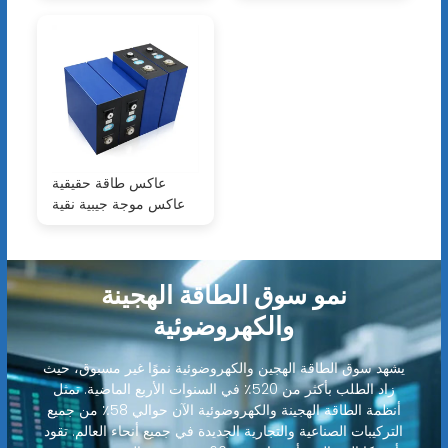
عاكس طاقة حقيقية
عاكس موجة جيبية نقية
نمو سوق الطاقة الهجينة
والكهروضوئية
يشهد سوق الطاقة الهجين والكهروضوئية نموًا غير مسبوق، حيث
زاد الطلب بأكثر من 520٪ في السنوات الأربع الماضية. تمثل
أنظمة الطاقة الهجينة والكهروضوئية الآن حوالي 58٪ من جميع
التركيبات الصناعية والتجارية الجديدة في جميع أنحاء العالم. تقود