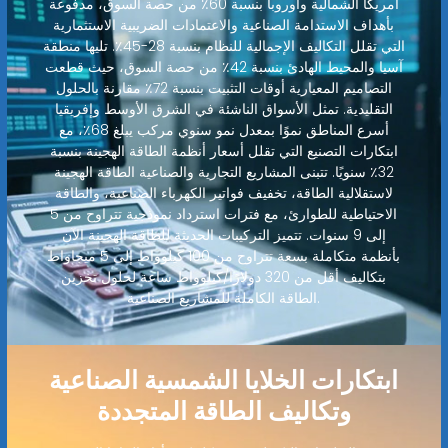
أمريكا الشمالية وأوروبا بنسبة 60٪ من حصة السوق، مدفوعة
بأهداف الاستدامة الصناعية والاعتمادات الضريبية الاستثمارية
التي تقلل التكاليف الإجمالية للنظام بنسبة 28-45٪. تليها منطقة
آسيا والمحيط الهادئ بنسبة 42٪ من حصة السوق، حيث قطعت
التصاميم المعيارية أوقات التثبيت بنسبة 72٪ مقارنة بالحلول
التقليدية. تمثل الأسواق الناشئة في الشرق الأوسط وإفريقيا
أسرع المناطق نموًا بمعدل نمو سنوي مركب يبلغ 68٪، مع
ابتكارات التصنيع التي تقلل أسعار أنظمة الطاقة الهجينة بنسبة
32٪ سنويًا. تتبنى المشاريع التجارية والصناعية الطاقة الهجينة
لاستقلالية الطاقة، تخفيف فواتير الكهرباء الصناعية، والطاقة
الاحتياطية للطوارئ، مع فترات استرداد نموذجية تتراوح من 5
إلى 9 سنوات. تتميز التركيبات الحديثة للطاقة الهجينة الآن
بأنظمة متكاملة بسعة تتراوح من 100 كيلوواط إلى 5 ميجاواط
بتكاليف أقل من 320 دولارًا/كيلوواط ساعة لحلول تخزين
الطاقة الكاملة للمشاريع الصناعية.
ابتكارات الخلايا الشمسية الصناعية
وتكاليف الطاقة المتجددة