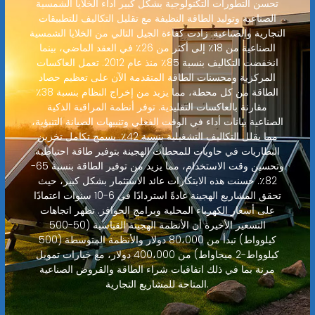
تحسن التطورات التكنولوجية بشكل كبير أداء الخلايا الشمسية
الصناعية وتوليد الطاقة النظيفة مع تقليل التكاليف للتطبيقات
التجارية والصناعية. زادت كفاءة الجيل التالي من الخلايا الشمسية
الصناعية من 18٪ إلى أكثر من 26٪ في العقد الماضي، بينما
انخفضت التكاليف بنسبة 85٪ منذ عام 2012. تعمل العاكسات
المركزية ومحسنات الطاقة المتقدمة الآن على تعظيم حصاد
الطاقة من كل محطة، مما يزيد من إخراج النظام بنسبة 38٪
مقارنة بالعاكسات التقليدية. توفر أنظمة المراقبة الذكية
الصناعية بيانات أداء في الوقت الفعلي وتنبيهات الصيانة التنبؤية،
مما يقلل التكاليف التشغيلية بنسبة 42٪. يسمح تكامل تخزين
البطاريات في حاويات للمحطات الهجينة بتوفير طاقة احتياطية
وتحسين وقت الاستخدام، مما يزيد من توفير الطاقة بنسبة 65-
82٪. حسنت هذه الابتكارات عائد الاستثمار بشكل كبير، حيث
تحقق المشاريع الهجينة عادةً استردادًا في 6-10 سنوات اعتمادًا
على أسعار الكهرباء المحلية وبرامج الحوافز. تظهر اتجاهات
التسعير الأخيرة أن الأنظمة الهجينة القياسية (50-500
كيلوواط) تبدأ من 80،000 دولار والأنظمة المتوسطة (500
كيلوواط-2 ميجاواط) من 400،000 دولار، مع خيارات تمويل
مرنة بما في ذلك اتفاقيات شراء الطاقة والقروض الصناعية
المتاحة للمشاريع التجارية.