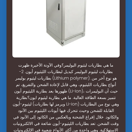
ما هي بطاريات ليثيوم البوليمر؟وفي الآونة الأخيرة ظهرت
بطاريات ليثيوم البوليمر كبديل لبطاريات الليثيوم أيون. 2-
بطاريات ليثيوم بوليمر (Lithium polymer): هو نوع آخر من
أنواع بطاريات الليثيوم، وهي قابل لإعادة الشحن والتفريغ، تم
ظهورها بعد بطارية الليثيوم أيون (Li-Ion)، حيث أن البوليمرات
تتميز بسعة الطاقة العالية. ما هي بطارية ليثيوم ايون؟بطارية
ليثيوم-أيون (ويرمز لها بطاريات Li-ion) وهي نوع من البطاريات
القابلة للشحن وحيث تتحرك فيها أيونات الليثيوم بين الآنود
والكاثود. خلال إفراغ الشحنة وبالعكس من الكاثود إلى الآنود في
وقت الشحن. تعد بطاريات الليثيوم-أيون شائعة في الالكترونيات
الاستهلاكية. وهي واحدة من أكثر الأنواع شعبية في الإلكترونيات