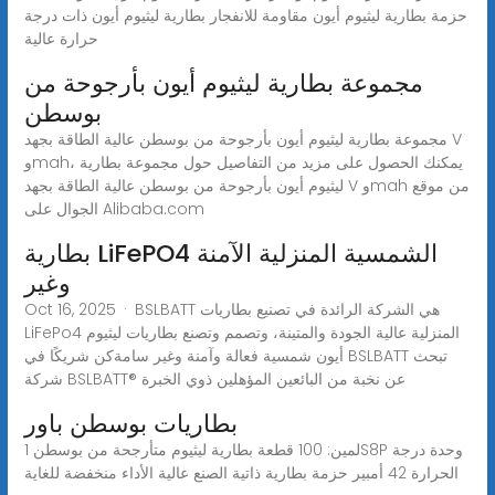
حزمة بطارية ليثيوم أيون مقاومة للانفجار بطارية ليثيوم أيون ذات درجة
حرارة عالية
مجموعة بطارية ليثيوم أيون بأرجوحة من
بوسطن
مجموعة بطارية ليثيوم أيون بأرجوحة من بوسطن عالية الطاقة بجهد V
وmah، يمكنك الحصول على مزيد من التفاصيل حول مجموعة بطارية
ليثيوم أيون بأرجوحة من بوسطن عالية الطاقة بجهد V وmah من موقع
الجوال على Alibaba.com
بطارية LiFePO4 الشمسية المنزلية الآمنة
وغير
Oct 16, 2025 · BSLBATT هي الشركة الرائدة في تصنيع بطاريات
LiFePo4 المنزلية عالية الجودة والمتينة، وتصمم وتصنع بطاريات ليثيوم
أيون شمسية فعالة وآمنة وغير سامةكن شريكًا في BSLBATT تبحث
شركة BSLBATT® عن نخبة من البائعين المؤهلين ذوي الخبرة
بطاريات بوسطن باور
لمين: 100 قطعة بطارية ليثيوم متأرجحة من بوسطن 1S8P وحدة درجة
الحرارة 42 أمبير حزمة بطارية ذاتية الصنع عالية الأداء منخفضة للغاية