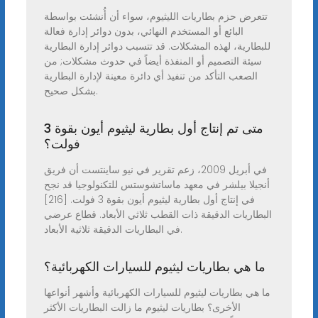
تتعرض حزم بطاريات الليثيوم، سواء أن أُنشئت بواسطة
البائع أو المستخدم النهائي، بدون دوائر إدارة فعالة
للبطارية، لهذه المشكلات. قد تتسبب دوائر إدارة البطارية
سيئة التصميم أو المنفذة أيضاً في حدوث مشكلات; من
الصعب التأكد من تنفيذ أي دائرة معينة لإدارة البطارية
بشكل صحيح.
متى تم إنتاج أول بطارية ليثيوم أيون بقوة 3
فولت؟
في أبريل 2009، زعم تقرير في نيو ساينتست أن فريق
أنجيلا بيلشر في معهد ماساتشوستس للتكنولوجيا قد نجح
في إنتاج أول بطارية ليثيوم أيون بقوة 3 فولت. [216]
البطاريات الدقيقة ذات القطب ثلاثي الأبعاد. قطاع عرضي
في البطاريات الدقيقة ثلاثية الأبعاد.
ما هي بطاريات ليثيوم للسيارات الكهربائية؟
ما هي بطاريات ليثيوم للسيارات الكهربائية وأشهر أنواعها
الأخرى؟ بطاريات ليثيوم ما زالت البطاريات الأكثر