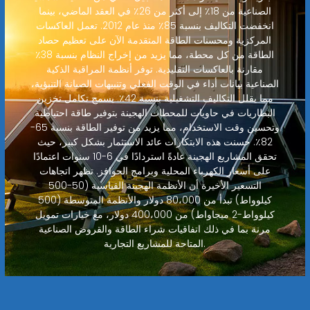
الصناعية من 18٪ إلى أكثر من 26٪ في العقد الماضي، بينما
انخفضت التكاليف بنسبة 85٪ منذ عام 2012. تعمل العاكسات
المركزية ومحسنات الطاقة المتقدمة الآن على تعظيم حصاد
الطاقة من كل محطة، مما يزيد من إخراج النظام بنسبة 38٪
مقارنة بالعاكسات التقليدية. توفر أنظمة المراقبة الذكية
الصناعية بيانات أداء في الوقت الفعلي وتنبيهات الصيانة التنبؤية،
مما يقلل التكاليف التشغيلية بنسبة 42٪. يسمح تكامل تخزين
البطاريات في حاويات للمحطات الهجينة بتوفير طاقة احتياطية
وتحسين وقت الاستخدام، مما يزيد من توفير الطاقة بنسبة 65-
82٪. حسنت هذه الابتكارات عائد الاستثمار بشكل كبير، حيث
تحقق المشاريع الهجينة عادةً استردادًا في 6-10 سنوات اعتمادًا
على أسعار الكهرباء المحلية وبرامج الحوافز. تظهر اتجاهات
التسعير الأخيرة أن الأنظمة الهجينة القياسية (50-500
كيلوواط) تبدأ من 80،000 دولار والأنظمة المتوسطة (500
كيلوواط-2 ميجاواط) من 400،000 دولار، مع خيارات تمويل
مرنة بما في ذلك اتفاقيات شراء الطاقة والقروض الصناعية
المتاحة للمشاريع التجارية.