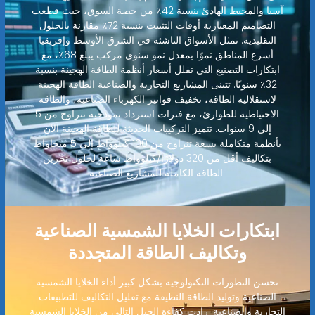
آسيا والمحيط الهادئ بنسبة 42٪ من حصة السوق، حيث قطعت
التصاميم المعيارية أوقات التثبيت بنسبة 72٪ مقارنة بالحلول
التقليدية. تمثل الأسواق الناشئة في الشرق الأوسط وإفريقيا
أسرع المناطق نموًا بمعدل نمو سنوي مركب يبلغ 68٪، مع
ابتكارات التصنيع التي تقلل أسعار أنظمة الطاقة الهجينة بنسبة
32٪ سنويًا. تتبنى المشاريع التجارية والصناعية الطاقة الهجينة
لاستقلالية الطاقة، تخفيف فواتير الكهرباء الصناعية، والطاقة
الاحتياطية للطوارئ، مع فترات استرداد نموذجية تتراوح من 5
إلى 9 سنوات. تتميز التركيبات الحديثة للطاقة الهجينة الآن
بأنظمة متكاملة بسعة تتراوح من 100 كيلوواط إلى 5 ميجاواط
بتكاليف أقل من 320 دولارًا/كيلوواط ساعة لحلول تخزين
الطاقة الكاملة للمشاريع الصناعية.
ابتكارات الخلايا الشمسية الصناعية
وتكاليف الطاقة المتجددة
تحسن التطورات التكنولوجية بشكل كبير أداء الخلايا الشمسية
الصناعية وتوليد الطاقة النظيفة مع تقليل التكاليف للتطبيقات
التجارية والصناعية. زادت كفاءة الجيل التالي من الخلايا الشمسية