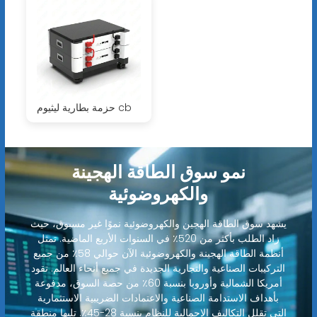
حزمة بطارية ليثيوم cb
نمو سوق الطاقة الهجينة
والكهروضوئية
يشهد سوق الطاقة الهجين والكهروضوئية نموًا غير مسبوق، حيث
زاد الطلب بأكثر من 520٪ في السنوات الأربع الماضية. تمثل
أنظمة الطاقة الهجينة والكهروضوئية الآن حوالي 58٪ من جميع
التركيبات الصناعية والتجارية الجديدة في جميع أنحاء العالم. تقود
أمريكا الشمالية وأوروبا بنسبة 60٪ من حصة السوق، مدفوعة
بأهداف الاستدامة الصناعية والاعتمادات الضريبية الاستثمارية
التي تقلل التكاليف الإجمالية للنظام بنسبة 28-45٪. تليها منطقة