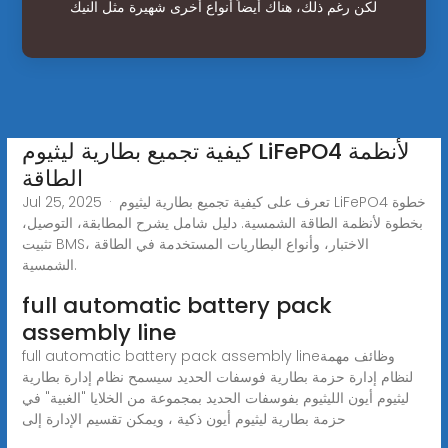
لكن رغم ذلك، هناك أيضاً أنواع أخرى شهيرة مثل النيك
كيفية تجميع بطارية ليثيوم LiFePO4 لأنظمة
الطاقة
Jul 25, 2025 · تعرف على كيفية تجميع بطارية ليثيوم LiFePO4 خطوة
بخطوة لأنظمة الطاقة الشمسية. دليل شامل يشرح المطابقة، التوصيل،
تثبيت BMS، الاختبار، وأنواع البطاريات المستخدمة في الطاقة
الشمسية.
full automatic battery pack
assembly line
full automatic battery pack assembly lineوظائف مهمة
لنظام إدارة حزمة بطارية فوسفات الحديد سيسمح نظام إدارة بطارية
ليثيوم أيون الليثيوم بفوسفات الحديد بمجموعة من الخلايا "الغبية" في
حزمة بطارية ليثيوم أيون ذكية ، ويمكن تقسيم الإدارة إلى