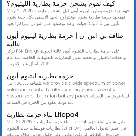
كيف تقوم بشحن حزمة بطارية الليثيوم؟
May 21, 2025 · فهم جهد حزمة بطارية ليثيوم أيون قبل الشحن، عليك
فهمجهد حزمة بطارية ليثيوم أيونيتراوح الجهد الاسمي لكل خلية ليثيوم
أيون بين 3.6 و3.7 فولت. وعند توصيلها على التوالي، يتراكم الجهد.
طاقة بي اس ان | حزمة بطارية ليثيوم أيون
عالية
تركز PSN Energy على حزمة بطاريات الليثيوم أيون عالية الجودة
ومعدات الاختبار، ومحطة تبديل البطاريات للتطبيقات الخاصة، منذ عام
2019. اسأل عبر الإنترنت!
حزمة بطارية ليثيوم أيون
في NBCELL للطاقة, we provide a wide spectrum of power
solutions to cater to all your energy needs.we offer
customized lithium-ion battery packs. لدينا فريق من الخبراء,
مدعومة بعقود من الخبرة في الصناعة,
بناء حزمة بطارية Lifepo4
Mar 31, 2025 · بناء حزمة بطاريات Lifepo4: دليل شامل لبناء حزم
بطاريات فوسفات حديد الليثيوم (LiFePO4). في عصر التحول العالمي
في مجال الطاقة، لم يكن الطلب على حلول تخزين طاقة موثوقة