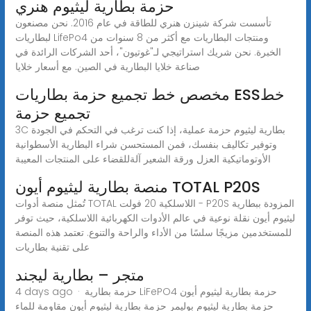
حزمة بطارية ليثيوم هنري
تأسست شركة شينزن هنري للطاقة في عام 2016. نحن مصنعون
لبطاريات LifePo4 ومنتجات البطاريات مع أكثر من 8 سنوات من
الخبرة. نحن شريك استراتيجي لـ"غوتيون"، أحد الشركات الرائدة في
صناعة خلايا البطارية في الصين. مع أسعار خلايا
مخصص خط تجميع حزمة بطاريات ESSخط
تجميع حزمة
3C بطارية ليثيوم حزمة عملية، إذا كنت ترغب في التحكم في الجودة
وتوفير تكاليف بنفسك، فمن المستحسن شراء البطارية الأسطوانية
الأوتوماتيكية العزل ورقة الشعير آلةللقضاء على المنتجات المعيبة
منصة بطارية ليثيوم أيون TOTAL P20S
تُمثل منصة أدوات TOTAL اللاسلكية 20 فولت - P20S المزودة ببطارية
ليثيوم أيون نقلة نوعية في عالم الأدوات الكهربائية اللاسلكية، حيث توفر
للمستخدمين مزيجًا سلسًا من الأداء والراحة والتنوع. تعتمد هذه المنصة
على تقنية بطاريات
متجر – بطارية ليجند
4 days ago · حزمة بطارية LiFePO4 حزمة بطارية ليثيوم أيون
حزمة بطارية ليثيوم بوليمر حزمة بطارية ليثيوم أيون مقاومة للماء