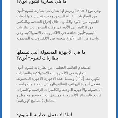
ما هي بطارية ليثيوم ايون؟
بطارية ليثيوم-أيون (ويرمز لها بطاريات Li-ion) وهي نوع
من البطاريات القابلة للشحن وحيث تتحرك فيها أيونات
الليثيوم بين الآنود والكاثود. خلال إفراغ الشحنة وبالعكس
من الكاثود إلى الآنود في وقت الشحن. تعد بطاريات
الليثيوم-أيون شائعة في الالكترونيات الاستهلاكية. وهي
واحدة من أكثر الأنواع شعبية في الإلكترونيات المحمولة.
ما هي الأجهزة المحمولة التي تشملها
بطاريات ليثيوم-أيون؟
تُستخدم الغالبية العظمى من بطاريات ليثيوم-أيون
التجارية في الإلكترونيات الاستهلاكية والسيارات
الكهربائية. [142] وتشمل هذه الأجهزة: الأجهزة المحمولة:
تشمل أجهزة الهواتف النقالة والهواتف الذكية والحواسب
المحمولة والأجهزة اللوحية والكاميرات الرقمية وكاميرات
فيديو والسجائر الإلكترونية ومشغل ألعاب فيديو محمول و
مشاعل (مصابيح كهربائية).
لماذا لا تعمل بطارية الليثيوم؟