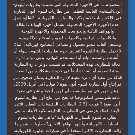
المحمولة. ما هي الأجهزة المحمولة التي تشملها بطاريات ليثيوم-
أيون؟تُستخدم الغالبية العظمى من بطاريات ليثيوم-أيون التجارية
في الإلكترونيات الاستهلاكية والسيارات الكهربائية. [142]وتشمل
هذه الأجهزة: الأجهزة المحمولة: تشمل أجهزة الهواتف النقالة
والهواتف الذكية والحواسب المحمولة والأجهزة اللوحية
والكاميرات الرقمية وكاميرات فيديو والسجائر الإلكترونية
ومشغل ألعاب فيديو محمول و مشاعل (مصابيح كهربائية). لماذا
لا تعمل بطارية الليثيوم؟تتعرض حزم بطاريات الليثيوم، سواء أن
أُنشئت بواسطة البائع أو المستخدم النهائي، بدون دوائر إدارة
فعالة للبطارية، لهذه المشكلات. قد تتسبب دوائر إدارة البطارية
سيئة التصميم أو المنفذة أيضاً في حدوث مشكلات; من الصعب
التأكد من تنفيذ أي دائرة معينة لإدارة البطارية بشكل صحيح. متى
تم إنتاج أول بطارية ليثيوم أيون بقوة 3 فولت؟في أبريل 2009،
زعم تقرير في نيو ساينتست أن فريق أنجيلا بيلشر في معهد
ماساتشوستس للتكنولوجيا قد نجح في إنتاج أول بطارية ليثيوم
أيون بقوة 3 فولت. [216] البطاريات الدقيقة ذات القطب ثلاثي
الأبعاد. قطاع عرضي في البطاريات الدقيقة ثلاثية الأبعاد. ما هي
بطاريات ليثيوم للسيارات الكهربائية؟ما هي بطاريات ليثيوم
للسيارات الكهربائية وأشهر أنواعها الأخرى؟ بطاريات ليثيوم ما
زالت البطاريات الأكثر استخداماً في سيارات الهايبرد الكهربائية،