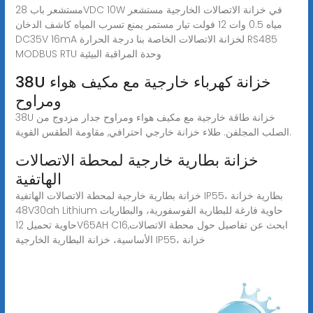
مستشعر باب 28VDC 10W في خزانة الاتصالات الخارجية مستشعر
مياه 0.5 وات 12 فولت تيار مستمر يمنع تسرب المياه كاشف الدخان
DC35V 16mA لخزانة الاتصالات الخاصة بنا درجة الحرارة RS485
MODBUS RTU وحدة المراقبة البيئية
38U خزانة كهرباء خارجية مع مكيف هواء
ومراوح
38U خزانة طاقة خارجية مع مكيف هواء ومراوح جدار مزدوج من
الصلب المجلفن. طلاء خزانة خارجي احترافي, مقاومة الطقس القوية.
خزانة بطارية خارجية لمحطة الاتصالات
الهاتفية
خزانة بطارية خارجية لمحطة الاتصالات الهاتفية IP55، بطارية خزانة
48V30ah Lithium حاوية فارغة للبطارية الفوسفورية، والبطاريات
حاوية تحميل 12V65AH C16,ابحث عن تفاصيل حول محطة الاتصالات
الأساسية، خزانة البطارية الخارجية IP55، خزانة