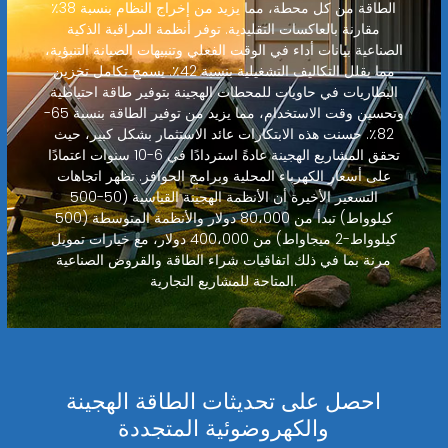
الطاقة من كل محطة، مما يزيد من إخراج النظام بنسبة 38٪
مقارنة بالعاكسات التقليدية. توفر أنظمة المراقبة الذكية
الصناعية بيانات أداء في الوقت الفعلي وتنبيهات الصيانة التنبؤية،
مما يقلل التكاليف التشغيلية بنسبة 42٪. يسمح تكامل تخزين
البطاريات في حاويات للمحطات الهجينة بتوفير طاقة احتياطية
وتحسين وقت الاستخدام، مما يزيد من توفير الطاقة بنسبة 65-
82٪. حسنت هذه الابتكارات عائد الاستثمار بشكل كبير، حيث
تحقق المشاريع الهجينة عادةً استردادًا في 6-10 سنوات اعتمادًا
على أسعار الكهرباء المحلية وبرامج الحوافز. تظهر اتجاهات
التسعير الأخيرة أن الأنظمة الهجينة القياسية (50-500
كيلوواط) تبدأ من 80،000 دولار والأنظمة المتوسطة (500
كيلوواط-2 ميجاواط) من 400،000 دولار، مع خيارات تمويل
مرنة بما في ذلك اتفاقيات شراء الطاقة والقروض الصناعية
المتاحة للمشاريع التجارية.
احصل على تحديثات الطاقة الهجينة
والكهروضوئية المتجددة