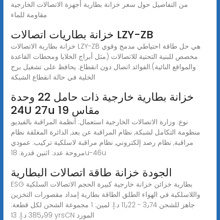
من التفاصيل حول سعر خزانة بطارية أجهزة الاتصالات الخارجية
مقاومة للماء
خزانة بطاريات اتصالات LZY-ZB
خزانة بطارية الاتصالات LZY-ZB هي حل طاقة احتياطي مدمج وقوي
مخصص للبنية التحتية للاتصالات (مثل أبراج الخلايا ومحطات القاعدة
والمواقع النائية).الفوائد اتصال دون انقطاع: يحافظ على تشغيل برج
الخلية في حالة انقطاع الشبكة
خزانة بطارية خارجية ذات حامل 22 وحدة
24U 27u مقاس 19
نوع: وزارة الاتصالات الخارجية استعمال: أنظمة المراقبة بالفيديو,
منظومة التكامل لشبكة, نظام المراقبة عن بعد, الدائرة المغلقة نظام
مراقبة, نظام رصد إلكتروني, نظام مراقبة لاسلكية تركيب: عمودي
مروحة عدد: اثنين قدرة: 18u-46u
الجودة خزانة طاقة اتصالات البطارية
ESG بطارية خزائن خزانة خارجية كبيرة الحجم الاتصالات السلكية
واللاسلكية في الهواء الطلق الطاقة بطارية إمداد مقصورات التخزين
جاهز للشحن ‏3٫74 - ‏11٫22 د.إ.‏ لمين: 1 مجموعة الشحن لكل قطعة:
‏385٫99 د.إ.‏ 13 yrsCN المورد