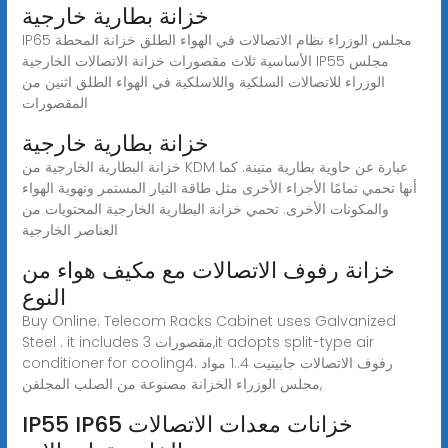
خزانة بطارية خارجية
IP65 مجلس الوزراء نظام الاتصالات في الهواء الطلق خزانة المحطة
الأساسية ثلاث مقصورات خزانة الاتصالات الخارجية IP55 مجلس
الوزراء للاتصالات السلكية واللاسلكية في الهواء الطلق اثنين من
المقصورات
خزانة بطارية خارجية
خزانة البطارية الخارجية من KDM عبارة عن حاوية بطارية متينة. كما
أنها تحمي تمامًا الأجزاء الأخرى مثل طاقة التيار المستمر وتهوية الهواء
والمكونات الأخرى. تحمي خزانة البطارية الخارجية المحتويات من
العناصر الخارجية
خزانة رفوف الاتصالات مع مكيف هواء من
النوع
Buy Online: Telecom Racks Cabinet uses Galvanized
Steel . it includes 3 مقصورات,it adopts split-type air
conditioner for cooling4. رفوف الاتصالات جابينيت 4..1 مواد
مجلس الوزراء الخزانة مصنوعة من الصلب المجلفن,
IP55 IP65 خزانات معدات الاتصالات