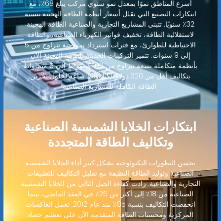
أسرع المناطق نموًا بمعدل نمو سنوي مركب يبلغ 68٪، مع
ابتكارات التصنيع التي تقلل أسعار أنظمة الطاقة الهجينة بنسبة
32٪ سنويًا. تتبنى المشاريع التجارية والصناعية الطاقة الهجينة
لاستقلالية الطاقة، تخفيف فواتير الكهرباء الصناعية، والطاقة
الاحتياطية للطوارئ، مع فترات استرداد نموذجية تتراوح من 5
إلى 9 سنوات. تتميز التركيبات الحديثة للطاقة الهجينة الآن
بأنظمة متكاملة بسعة تتراوح من 100 كيلوواط إلى 5 ميجاواط
بتكاليف أقل من 320 دولارًا/كيلوواط ساعة لحلول تخزين
الطاقة الكاملة للمشاريع الصناعية.
ابتكارات الخلايا الشمسية الصناعية
وتكاليف الطاقة المتجددة
تحسن التطورات التكنولوجية بشكل كبير أداء الخلايا الشمسية
الصناعية وتوليد الطاقة النظيفة مع تقليل التكاليف للتطبيقات
التجارية والصناعية. زادت كفاءة الجيل التالي من الخلايا الشمسية
الصناعية من 18٪ إلى أكثر من 26٪ في العقد الماضي، بينما
انخفضت التكاليف بنسبة 85٪ منذ عام 2012. تعمل العاكسات
المركزية ومحسنات الطاقة المتقدمة الآن على تعظيم حصاد