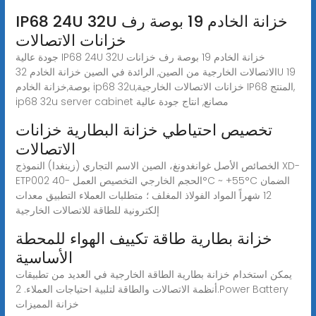
IP68 24U 32U خزانة الخادم 19 بوصة رف
خزانات الاتصالات
جودة عالية IP68 24U 32U خزانة الخادم 19 بوصة رف خزانات
الاتصالات الخارجية من الصين, الرائدة في الصين خزانة الخادم 32U 19
بوصة,خزانة الخادم ip68 32u,خزانات الاتصالات الخارجية IP68 المنتج,
ip68 32u server cabinet مصانع, انتاج جودة عالية
تخصيص احتياطي خزانة البطارية خزانات
الاتصالات
الخصائص الأصل غوانغدونغ، الصين الاسم التجاري (زينغدا) النموذج XD-
ETP002 الحجم الخارجي التخصيص العمل -40°C ~ +55°C الضمان
12 شهراً المواد الفولاذ المغلف ؛ متطلبات العملاء التطبيق معدات
إلكترونية للطاقة للاتصالات الخارجية
خزانة بطارية طاقة تكييف الهواء للمحطة
الأساسية
يمكن استخدام خزانة بطارية الطاقة الخارجية في العديد من تطبيقات
أنظمة الاتصالات والطاقة لتلبية احتياجات العملاء. 2.Power Battery
خزانة المميزات