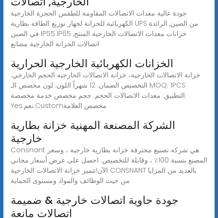
الخارجية, اتصالات
جودة عالية معدات الاتصالات المقاومة للطقس الحجرة الخارجية
الكهربائية للخزانة لجهاز توزيع الطاقة بطارية UPS من الصين, الرائدة
في الصين IP55 IP65 خزانات معدات الاتصالات الخارجية المنتج,
اتصالات الخزانة الخارجية مصانع
الخزانات الكهربائية الخارجية الحرارية
خزانة الاتصالات الخارجية، خزانة الاتصالات الخارجية الحجم الخارجي:
التخصيص الضمان: 12 شهراً اللون: لون مخصص الـ MOQ: 1PCS
التطبيق: معدات الاتصالات الحجم: حجم مخصص خدمة مخصصة:
Yes.نعم.Customمخصص العلامة
الشركة المصنعة المهنية خزانة بطارية
خارجية
Consnant هي شركة تصنيع محترفة خزانة بطارية خارجية ، وسعر
المصنع بنسبة 100٪ ، وقابلة للتخصيص. احصل على عرض أسعار مجاني
الآن!تتميز خزانة الاتصالات الخارجية CONSNANT بالعديد من المزايا
من حيث الوظائف والمواد ومستوى الحماية
جودة حاوية اتصالات خارجية & ضميمة
اتصالات مانعة