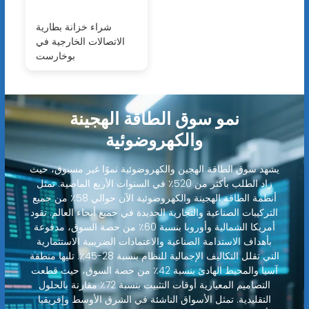
شراء خزانة بطارية
الاتصالات الخارجية في
بوخارست
نمو سوق الطاقة الهجينة
والكهروضوئية
يشهد سوق الطاقة الهجين والكهروضوئية نموًا غير مسبوق، حيث
زاد الطلب بأكثر من 520٪ في السنوات الأربع الماضية. تمثل
أنظمة الطاقة الهجينة والكهروضوئية الآن حوالي 58٪ من جميع
التركيبات الصناعية والتجارية الجديدة في جميع أنحاء العالم. تقود
أمريكا الشمالية وأوروبا بنسبة 60٪ من حصة السوق، مدفوعة
بأهداف الاستدامة الصناعية والاعتمادات الضريبية الاستثمارية
التي تقلل التكاليف الإجمالية للنظام بنسبة 28-45٪. تليها منطقة
آسيا والمحيط الهادئ بنسبة 42٪ من حصة السوق، حيث قطعت
التصاميم المعيارية أوقات التثبيت بنسبة 72٪ مقارنة بالحلول
التقليدية. تمثل الأسواق الناشئة في الشرق الأوسط وإفريقيا