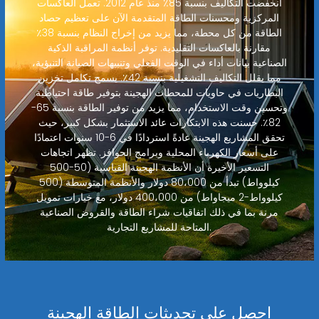
انخفضت التكاليف بنسبة 85٪ منذ عام 2012. تعمل العاكسات
المركزية ومحسنات الطاقة المتقدمة الآن على تعظيم حصاد
الطاقة من كل محطة، مما يزيد من إخراج النظام بنسبة 38٪
مقارنة بالعاكسات التقليدية. توفر أنظمة المراقبة الذكية
الصناعية بيانات أداء في الوقت الفعلي وتنبيهات الصيانة التنبؤية،
مما يقلل التكاليف التشغيلية بنسبة 42٪. يسمح تكامل تخزين
البطاريات في حاويات للمحطات الهجينة بتوفير طاقة احتياطية
وتحسين وقت الاستخدام، مما يزيد من توفير الطاقة بنسبة 65-
82٪. حسنت هذه الابتكارات عائد الاستثمار بشكل كبير، حيث
تحقق المشاريع الهجينة عادةً استردادًا في 6-10 سنوات اعتمادًا
على أسعار الكهرباء المحلية وبرامج الحوافز. تظهر اتجاهات
التسعير الأخيرة أن الأنظمة الهجينة القياسية (50-500
كيلوواط) تبدأ من 80،000 دولار والأنظمة المتوسطة (500
كيلوواط-2 ميجاواط) من 400،000 دولار، مع خيارات تمويل
مرنة بما في ذلك اتفاقيات شراء الطاقة والقروض الصناعية
المتاحة للمشاريع التجارية.
احصل على تحديثات الطاقة الهجينة