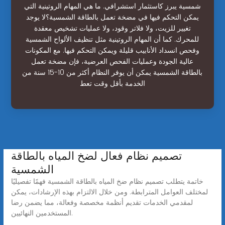
شمسية يبرز كاستثمار استشرافي. ما هي المهام الروتينية التي
يمكن التحكم فيها في مضخة تعمل بالطاقة الشمسية؟لا يوجد
تغيير للزيت، ولا فلاتر وقود، ولا عمليات تشخيص معقدة
للمحرك. كما أن المهام الروتينية مثل تنظيف الألواح الشمسية
وفحص انسداد الأنابيب قليلة ويمكن التحكم فيها. مع المكونات
عالية الجودة وعمليات الفحص العرضية، فإن مضخة تعمل
بالطاقة الشمسية يمكن أن يوفر النظام أكثر من 10-15 سنة من
الخدمة بأقل وقت تعط
تصميم نظام فعال لضخ المياه بالطاقة
الشمسية
خاتمة يتطلب تصميم نظام ضخ المياه بالطاقة الشمسية فهمًا تفصيليًا
لمختلف العوامل المترابطة. ومن خلال الالتزام بهذه الإرشادات، يمكن
لمقدمي الخدمات تقديم أنظمة مخصصة وفعالة، مما يضمن رضا
المستخدمين النهائيين.