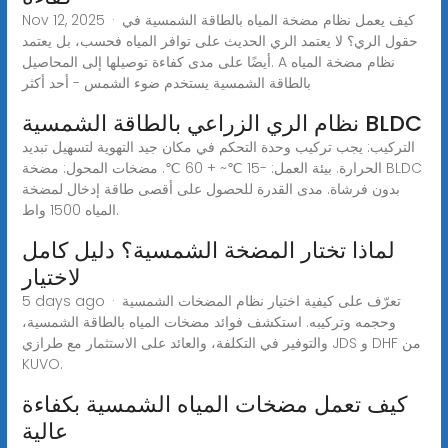
Nov 12, 2025 · كيف يعمل نظام مضخة المياه بالطاقة الشمسية في
حقول الري؟ لا يعتمد الري الحديث على توافر المياه فحسب، بل يعتمد
أيضًا على مدى كفاءة توصيلها إلى المحاصيل. A نظام مضخة المياه
بالطاقة الشمسية يستخدم ضوء الشمس - أحد أكثر
نظام الري الزراعي بالطاقة الشمسية BLDC
التركيب: يجب تركيب وحدة التحكم في مكان جيد التهوية لتسهيل تبديد
الحرارة. بيئة العمل: -15 ℃~ + 60 ℃. مضخات المحول: مضخة BLDC
بدون فرشاة. مدى القدرة للحصول على أقصى طاقة إدخال لمضخة
المياه 1500 واط.
لماذا تختار المضخة الشمسية؟ دليل كامل
لاختيار
5 days ago · تعرّف على كيفية اختيار نظام المضخات الشمسية
وحجمه وتركيبه. استكشف فوائد مضخات المياه بالطاقة الشمسية،
والتوفير في التكلفة، والعائد على الاستثمار مع طرازي JDS و DHF من
KUVO.
كيف تعمل مضخات المياه الشمسية بكفاءة
عالية