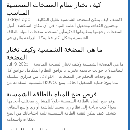
كيف تختار نظام المضخات الشمسية
المناسب
6 days ago · اكتشف كيف يمكن للمضخة الشمسية تقليل التكاليف
وتحسين الكفاءة وتشغيل أنظمة المياه في أي مكان. استكشف أنواع
المضخات وحجمها وتطبيقاتها الذكية.أين تُستخدم مضخات المياه بالطاقة
الشمسية بشكل أكثر فعالية؟ 1. الزراعة والري في
ما هي المضخة الشمسية وكيف تختار
المضخة
Jul 19, 2025 · ما هي المضخة الشمسية وكيف تختار المضخة المناسبة
لنظامك؟ 5 جوانب حاسمة تخبرك 5 توافق النظام المتكامل تتوافق كل
من طرازي سلسلة JDS وDHF مع وحدات التحكم في المضخات
الشمسية المتقدمة من KUVO، مما يتيح: حماية التشغيل الجاف: يمنع
فرص ضخ المياه بالطاقة الشمسية
يوفر ضخ المياه بالطاقة الشمسية حلولاً للمشاريع بمختلف أحجامها.
سواءً كنت بحاجة إلى نظام ري بسيط للماشية أو ري واسع النطاق،
اكتشف كيف يمكن لتقنية الطاقة الشمسية تلبية احتياجاتك من الضخ
بكفاءة واستدامة.