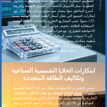
التصاميم المعيارية أوقات التثبيت بنسبة 72٪ مقارنة بالحلول
التقليدية. تمثل الأسواق الناشئة في الشرق الأوسط وإفريقيا
أسرع المناطق نموًا بمعدل نمو سنوي مركب يبلغ 68٪، مع
ابتكارات التصنيع التي تقلل أسعار أنظمة الطاقة الهجينة بنسبة
32٪ سنويًا. تتبنى المشاريع التجارية والصناعية الطاقة الهجينة
لاستقلالية الطاقة، تخفيف فواتير الكهرباء الصناعية، والطاقة
الاحتياطية للطوارئ، مع فترات استرداد نموذجية تتراوح من 5
إلى 9 سنوات. تتميز التركيبات الحديثة للطاقة الهجينة الآن
بأنظمة متكاملة بسعة تتراوح من 100 كيلوواط إلى 5 ميجاواط
بتكاليف أقل من 320 دولارًا/كيلوواط ساعة لحلول تخزين
الطاقة الكاملة للمشاريع الصناعية.
ابتكارات الخلايا الشمسية الصناعية
وتكاليف الطاقة المتجددة
تحسن التطورات التكنولوجية بشكل كبير أداء الخلايا الشمسية
الصناعية وتوليد الطاقة النظيفة مع تقليل التكاليف للتطبيقات
التجارية والصناعية. زادت كفاءة الجيل التالي من الخلايا الشمسية
الصناعية من 18٪ إلى أكثر من 26٪ في العقد الماضي، بينما