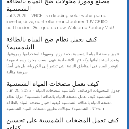
مصنع ومورد محولات ضخ المياه بالطاقة
الشمسية
Jul 7, 2025 · VEICHI is a leading solar water pump
inverter, drive, controller manufacturer. TUV CE ISO
certification. Get quotes now! Welcome Factory Visit!
كيف يعمل نظام ضخ المياه بالطاقة
الشمسية؟
تتميز مضخة المياه الشمسية بخفة وزنها وسهولة استخدامها ومرونتها،
وتعدد استخداماتها وكفاءتها الاقتصادية. فهي ليست مجرد وسيلة مهمة
لتوفير المياه في المناطق النائية التي تفتقر إلى الكهرباء، بل هي أيضًا
طريقة مثالية
كيف تعمل مضخات المياه الشمسية
Jun 25, 2025 · جدول المحتويات الوظائف الأساسية لمضخات المياه
الشمسية كيف تعمل مضخة المياه بالطاقة الشمسية؟ مزايا نظام
مضخة المياه بالطاقة الشمسية كيفية اختيار مضخة المياه بالطاقة
الشمسية؟ مجالات تطبيق مضخات المياه الشمسية JNTech
كيف تعمل المضخات الشمسية على تحسين
كفاءة