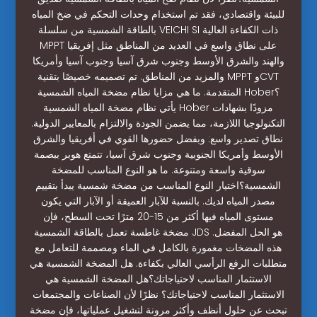
للبيئة واقتصادي، فقد تم استخدام وحدات التحكم في ضخ المياه
بالطاقة الشمسية من سلسلة VEICHI SI ذات الكفاءة العالية
MPPT على نطاق واسع في العديد من المناطق مثل إفريقيا
والهند والشرق الأوسط وجنوب شرق آسيا وجنوب آسيا وأمريكا
والمزيد من المناطق. تم تصميمه خصيصًا بتقنية MPPT وCVT
المتقدمة. ما هي مزايا نظام مضخة المياه الشمسية Hober؟
يأتي نظام مضخة المياه الشمسية Hober مزودًا بشهادات
التكنولوجيا اللازمة، مما يضمن الجودة والالتزام بالمعايير الدولية.
نطاق تصدير واسع: وبفضل حضورها القوي في أفريقيا والشرق
الأوسط وأمريكا الجنوبية وجنوب شرق آسيا، تتمتع هوبر ببصمة
سوقية واسعة ومتنوعة. ما هو النوع المناسب للمضخة
الشمسية؟اختيار النوع المناسب من مضخة شمسية يبدأ بتقييم
مصدر المياه لديك. بالنسبة للآبار العميقة أو الآبار التي يكون
مستوى المياه فيها أكثر من 15-20 مترًا تحت السطح، فإن
مضخة غاطسة تعمل بالطاقة الشمسية JDS هو الحل المفضل.
هذه المضخات مغمورة بالكامل في الماء ومصممة للتعامل مع
متطلبات الرفع الرأسي العالي بكفاءة. هل المضخة الشمسية هي
الاستثمار المناسب لاحتياجاتك؟هل المضخة الشمسية هي
الاستثمار المناسب لاحتياجاتك؟ نظرًا لأن الصناعات والمجتمعات
تبحث عن حلول أنظف وأكثر مرونة لتشغيل عملياتها، فإن مضخة