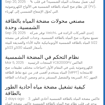
Sep 20, 2025 · 🔧 كيف تعمل مضخات المياه الشمسية؟ في قلب
كل نظام ضخ المياه بالطاقة الشمسية هي الألواح الكهروضوئية (PV)،
التي تُحوّل الإشعاع الشمسي إلى كهرباء.
مصنعي محولات مضخة المياه بالطاقة
الشمسية، وحدة
Sep 29, 2025 · توفر شركة Veichi، إحدى الشركات الرائدة في
تصنيع محولات ضخ المياه بالطاقة الشمسية، وحدات التحكم في مضخة
المياه بالطاقة الشمسية الأوتوماتيكية عالية الأداء والصديقة للبيئة SI22
وSI23 وSI30 بأسعار الجملة.
نظام التحكم في المضخة الشمسية
Mar 5, 2025 · المنتجات الرئيسية YCB2000PV العاكس
الكهروضوئية يلبي في المقام الأول احتياجات مختلف تطبيقات ضخ
المياه يستخدم أقصى قدر من تتبع نقاط الطاقة (MPPT) للاستجابة
السريعة والتشغيل المستقر يدعم وضعين لإمدادات الطاقة: AC الصهر
كيفية تشغيل مضخة مياه أحادية الطور
بالطاقة
2 days ago · 3. عاكس مضخة المياه بالطاقة الشمسية أحادي الطور
يوجد في قلب نظام ضخ المياه بالطاقة الشمسية عاكس مضخة المياه