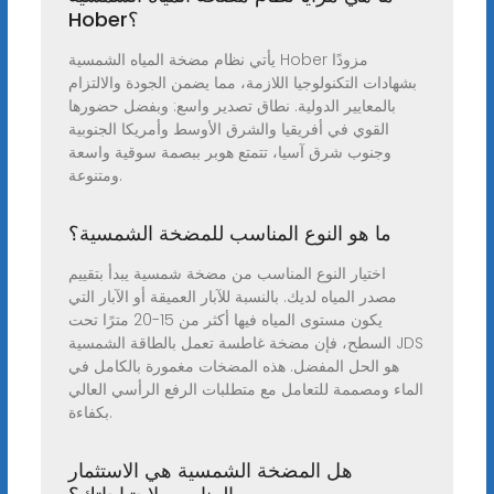
Hober؟
يأتي نظام مضخة المياه الشمسية Hober مزودًا
بشهادات التكنولوجيا اللازمة، مما يضمن الجودة والالتزام
بالمعايير الدولية. نطاق تصدير واسع: وبفضل حضورها
القوي في أفريقيا والشرق الأوسط وأمريكا الجنوبية
وجنوب شرق آسيا، تتمتع هوبر ببصمة سوقية واسعة
ومتنوعة.
ما هو النوع المناسب للمضخة الشمسية؟
اختيار النوع المناسب من مضخة شمسية يبدأ بتقييم
مصدر المياه لديك. بالنسبة للآبار العميقة أو الآبار التي
يكون مستوى المياه فيها أكثر من 15-20 مترًا تحت
السطح، فإن مضخة غاطسة تعمل بالطاقة الشمسية JDS
هو الحل المفضل. هذه المضخات مغمورة بالكامل في
الماء ومصممة للتعامل مع متطلبات الرفع الرأسي العالي
بكفاءة.
هل المضخة الشمسية هي الاستثمار