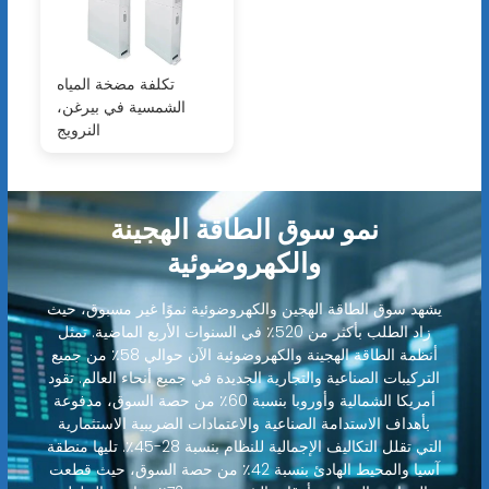
تكلفة مضخة المياه
الشمسية في بيرغن،
النرويج
نمو سوق الطاقة الهجينة
والكهروضوئية
يشهد سوق الطاقة الهجين والكهروضوئية نموًا غير مسبوق، حيث
زاد الطلب بأكثر من 520٪ في السنوات الأربع الماضية. تمثل
أنظمة الطاقة الهجينة والكهروضوئية الآن حوالي 58٪ من جميع
التركيبات الصناعية والتجارية الجديدة في جميع أنحاء العالم. تقود
أمريكا الشمالية وأوروبا بنسبة 60٪ من حصة السوق، مدفوعة
بأهداف الاستدامة الصناعية والاعتمادات الضريبية الاستثمارية
التي تقلل التكاليف الإجمالية للنظام بنسبة 28-45٪. تليها منطقة
آسيا والمحيط الهادئ بنسبة 42٪ من حصة السوق، حيث قطعت