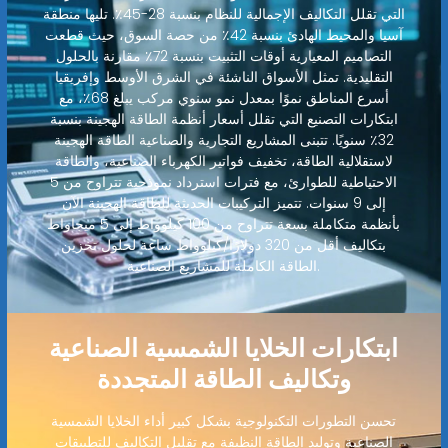
التي تقلل التكاليف الإجمالية للنظام بنسبة 28-45٪. تليها منطقة
آسيا والمحيط الهادئ بنسبة 42٪ من حصة السوق، حيث قطعت
التصاميم المعيارية أوقات التثبيت بنسبة 72٪ مقارنة بالحلول
التقليدية. تمثل الأسواق الناشئة في الشرق الأوسط وإفريقيا
أسرع المناطق نموًا بمعدل نمو سنوي مركب يبلغ 68٪، مع
ابتكارات التصنيع التي تقلل أسعار أنظمة الطاقة الهجينة بنسبة
32٪ سنويًا. تتبنى المشاريع التجارية والصناعية الطاقة الهجينة
لاستقلالية الطاقة، تخفيف فواتير الكهرباء الصناعية، والطاقة
الاحتياطية للطوارئ، مع فترات استرداد نموذجية تتراوح من 5
إلى 9 سنوات. تتميز التركيبات الحديثة للطاقة الهجينة الآن
بأنظمة متكاملة بسعة تتراوح من 100 كيلوواط إلى 5 ميجاواط
بتكاليف أقل من 320 دولارًا/كيلوواط ساعة لحلول تخزين
الطاقة الكاملة للمشاريع الصناعية.
ابتكارات الخلايا الشمسية الصناعية
وتكاليف الطاقة المتجددة
تحسن التطورات التكنولوجية بشكل كبير أداء الخلايا الشمسية
الصناعية وتوليد الطاقة النظيفة مع تقليل التكاليف للتطبيقات