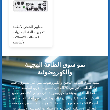
معايير الشحن لأنظمة
تخزين طاقة البطاريات
لمحطات الاتصالات
الأساسية
نمو سوق الطاقة الهجينة
والكهروضوئية
يشهد سوق الطاقة الهجين والكهروضوئية نموًا غير مسبوق، حيث
زاد الطلب بأكثر من 520٪ في السنوات الأربع الماضية. تمثل
أنظمة الطاقة الهجينة والكهروضوئية الآن حوالي 58٪ من جميع
التركيبات الصناعية والتجارية الجديدة في جميع أنحاء العالم. تقود
أمريكا الشمالية وأوروبا بنسبة 60٪ من حصة السوق، مدفوعة
بأهداف الاستدامة الصناعية والاعتمادات الضريبية الاستثمارية