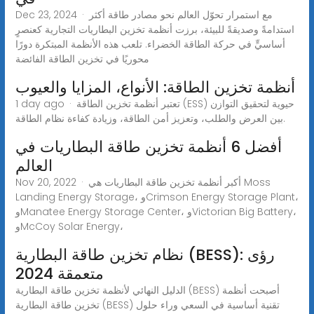
Dec 23, 2024 · مع استمرار تحوّل العالم نحو مصادر طاقة أكثر
استدامةً وصديقةً للبيئة، برزت أنظمة تخزين البطاريات التجارية كعنصرٍ
أساسيٍّ في حركة الطاقة الخضراء. تلعب هذه الأنظمة المبتكرة دورًا
محوريًا في تخزين الطاقة الفائضة
أنظمة تخزين الطاقة: الأنواع، المزايا والعيوب
1 day ago · تعتبر أنظمة تخزين الطاقة (ESS) حيوية لتحقيق التوازن
بين العرض والطلب، وتعزيز أمن الطاقة، وزيادة كفاءة نظام الطاقة.
أفضل 6 أنظمة تخزين طاقة البطاريات في
العالم
Nov 20, 2022 · أكبر أنظمة تخزين طاقة البطاريات هي Moss
Landing Energy Storage، وCrimson Energy Storage Plant،
وManatee Energy Storage Center، وVictorian Big Battery،
وMcCoy Solar Energy،
نظام تخزين طاقة البطارية (BESS): رؤى
متعمقة 2024
الدليل النهائي لأنظمة تخزين طاقة البطارية (BESS) أصبحت أنظمة
تخزين طاقة البطارية (BESS) تقنية أساسية في السعي وراء حلول