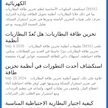
الكهربائية
استكشف المكونات الأساسية لنظم تخزين طاقة البطاريات (BESS)،
بما في ذلك خلايا البطاريات، أنظمة تحويل الطاقة، وإدارة الحرارة.
تعرف على تقنيات التخزين الناشئة ودورها في تعزيز استقرار الشبكة،
تقليل البصمة الكربونية، ودعم
تخزين طاقة البطاريات: هل تُعدّ البطاريات
أنظمة
Sep 11, 2025 · تطبيقات أنظمة تخزين طاقة البطاريات (BESS) تلعب
تخزين طاقة البطاريات دورًا حاسمًا في العديد من القطاعات: سكني:
طاقة احتياطية، استهلاك ذاتي للطاقة الشمسية، فواتير كهرباء مخفضة
استكشاف أحدث التطورات في أنظمة تخزين
طاقة
Sep 23, 2024 · علاوة على ذلك، تُسهم أنظمة تخزين طاقة البطاريات
في تعزيز استقرار الشبكة ومرونتها. فهي تُوفر طاقة احتياطية أثناء
انقطاع التيار، وتُخفف من تقلبات الجهد، وتُساعد في تنظيم الترددات.
ومع استمرار نمو الطلب على المركبات
كيفية اختيار البطارية الاحتياطية المناسبة