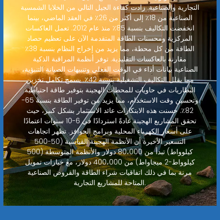
التجارية والصناعية. زادت كفاءة الجيل التالي من الخلايا الشمسية
الصناعية من 18٪ إلى أكثر من 26٪ في العقد الماضي، بينما
انخفضت التكاليف بنسبة 85٪ منذ عام 2012. تعمل العاكسات
المركزية ومحسنات الطاقة المتقدمة الآن على تعظيم حصاد
الطاقة من كل محطة، مما يزيد من إخراج النظام بنسبة 38٪
مقارنة بالعاكسات التقليدية. توفر أنظمة المراقبة الذكية
الصناعية بيانات أداء في الوقت الفعلي وتنبيهات الصيانة التنبؤية،
مما يقلل التكاليف التشغيلية بنسبة 42٪. يسمح تكامل تخزين
البطاريات في حاويات للمحطات الهجينة بتوفير طاقة احتياطية
وتحسين وقت الاستخدام، مما يزيد من توفير الطاقة بنسبة 65-
82٪. حسنت هذه الابتكارات عائد الاستثمار بشكل كبير، حيث
تحقق المشاريع الهجينة عادةً استردادًا في 6-10 سنوات اعتمادًا
على أسعار الكهرباء المحلية وبرامج الحوافز. تظهر اتجاهات
التسعير الأخيرة أن الأنظمة الهجينة القياسية (50-500
كيلوواط) تبدأ من 80،000 دولار والأنظمة المتوسطة (500
كيلوواط-2 ميجاواط) من 400،000 دولار، مع خيارات تمويل
مرنة بما في ذلك اتفاقيات شراء الطاقة والقروض الصناعية
المتاحة للمشاريع التجارية.