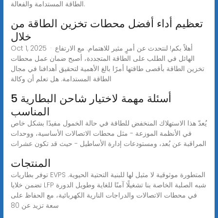
الطاقة المستدامة والفعالة.
تعظيم أداء أفضل محطات تخزين الطاقة من
خلال
Oct 1, 2025 · أهلاً بكم! لنتحدث عن أمرٍ مثير للاهتمام. مع الارتفاع
الهائل في الطلب على الطاقة المتجددة، أصبح ضمان عمل محطات
تخزين الطاقة بأقصى طاقتها أمرًا بالغ الأهمية لتحقيق أهدافنا في مجال
الطاقة المستدامة. هل تعلم أن وكالة
5 أسئلة مهمة لاختيار شاحن البطارية
المناسب
يُعدّ هذا الاستهلاك المنخفض للطاقة في حالة الخمول مفيدًا بشكل خاص
في الأنظمة الموزعة - مثل محطات الاتصالات الأساسية، ووحدات
المراقبة عن بُعد، ومستودعات إدارة الأساطيل - حيث قد تكون عشرات
المنتجات
توفر بطاريات EVPS المتطورة موثوقية لا مثيل لها للبنية التحتية الحيوية.
تضمن خلايا LFP شبه الصلبة الخاصة بنا تشغيلًا آمنًا للغاية وطويل الدورة
في محطات الاتصالات والدراجات النارية الكهربائية، مع الحفاظ على
سعة تزيد عن 80