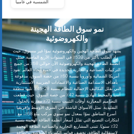
الشمسية في غامبيا
نمو سوق الطاقة الهجينة
والكهروضوئية
يشهد سوق الطاقة الهجين والكهروضوئية نموًا غير مسبوق، حيث
زاد الطلب بأكثر من 520٪ في السنوات الأربع الماضية. تمثل
أنظمة الطاقة الهجينة والكهروضوئية الآن حوالي 58٪ من جميع
التركيبات الصناعية والتجارية الجديدة في جميع أنحاء العالم. تقود
أمريكا الشمالية وأوروبا بنسبة 60٪ من حصة السوق، مدفوعة
بأهداف الاستدامة الصناعية والاعتمادات الضريبية الاستثمارية
التي تقلل التكاليف الإجمالية للنظام بنسبة 28-45٪. تليها منطقة
آسيا والمحيط الهادئ بنسبة 42٪ من حصة السوق، حيث قطعت
التصاميم المعيارية أوقات التثبيت بنسبة 72٪ مقارنة بالحلول
التقليدية. تمثل الأسواق الناشئة في الشرق الأوسط وإفريقيا
أسرع المناطق نموًا بمعدل نمو سنوي مركب يبلغ 68٪، مع
ابتكارات التصنيع التي تقلل أسعار أنظمة الطاقة الهجينة بنسبة
32٪ سنويًا. تتبنى المشاريع التجارية والصناعية الطاقة الهجينة
لاستقلالية الطاقة، تخفيف فواتير الكهرباء الصناعية، والطاقة