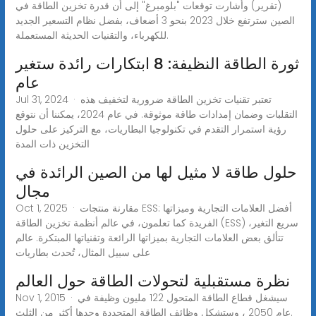
(تقرير) وأشارت توقعات "بلومبرغ" إلى أن قدرة تخزين الطاقة في
الصين سترتفع خلال 2023 بنحو 3 أضعاف، بفضل نظام التسعير الجديد
للكهرباء، والتقنيات الحديثة المستعملة.
ثورة الطاقة النظيفة: 8 ابتكارات رائدة ستغير
عام
Jul 31, 2024 · تعتبر تقنيات تخزين الطاقة ضرورية لتخفيف هذه
التقلبات وضمان إمدادات طاقة موثوقة. في عام 2024، يمكننا أن نتوقع
رؤية استمرار التقدم في تكنولوجيا البطاريات، مع التركيز على حلول
التخزين ذات المدة
حلول طاقة لا مثيل لها من الصين الرائدة في
مجال
Oct 1, 2025 · مقارنة منتجات ESS: أفضل العلامات التجارية وميزاتها
الفريدة كما تعلمون، في عالم أنظمة تخزين الطاقة (ESS) سريع التغير،
تتألق بعض العلامات التجارية بميزاتها الرائعة وتقنياتها المبتكرة. عالم
على سبيل المثال، تُحدث بطاريات
نظرة مستقبلية لتحولات الطاقة حول العالم
Nov 1, 2015 · سيشغل قطاع الطاقة المتحول 122 مليون وظيفة في
عام 2050 ، وستشكل وظائف الطاقة المتجددة وحدها أكثر من الثلث.