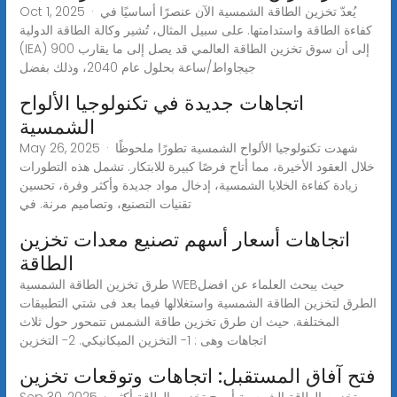
Oct 1, 2025 · يُعدّ تخزين الطاقة الشمسية الآن عنصرًا أساسيًا في
كفاءة الطاقة واستدامتها. على سبيل المثال، تُشير وكالة الطاقة الدولية
(IEA) إلى أن سوق تخزين الطاقة العالمي قد يصل إلى ما يقارب 900
جيجاواط/ساعة بحلول عام 2040، وذلك بفضل
اتجاهات جديدة في تكنولوجيا الألواح
الشمسية
May 26, 2025 · شهدت تكنولوجيا الألواح الشمسية تطورًا ملحوظًا
خلال العقود الأخيرة، مما أتاح فرصًا كبيرة للابتكار. تشمل هذه التطورات
زيادة كفاءة الخلايا الشمسية، إدخال مواد جديدة وأكثر وفرة، تحسين
تقنيات التصنيع، وتصاميم مرنة. في
اتجاهات أسعار أسهم تصنيع معدات تخزين
الطاقة
طرق تخزين الطاقة الشمسية WEBحيث يبحث العلماء عن افضل
الطرق لتخزين الطاقة الشمسية واستغلالها فيما بعد فى شتي التطبيقات
المختلفة. حيث ان طرق تخزين طاقة الشمس تتمحور حول ثلاث
اتجاهات وهى : 1- التخزين الميكانيكي. 2- التخزين
فتح آفاق المستقبل: اتجاهات وتوقعات تخزين
Sep 30, 2025 · تخزين الطاقة الشمسية أصبح تخزين الطاقة أكثر