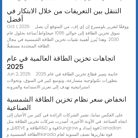
التنقل بين التعريفات من خلال الابتكار في
أفضل
Oct 1, 2025 · ووفقًا لتقرير بلومبيرغ إن إي إف، من المتوقع أن يصل
سوق تخزين الطاقة إلى حوالي 1095 جيجاواط/ساعة بحلول عام
2030. وهذا يُبرز أهمية تقنيات تخزين الطاقة الشمسية في مجال
الطاقة المتجددة مستقبلًا.
اتجاهات تخزين الطاقة العالمية في عام
2025
Jun 2, 2025 · خاتمة يتميز قطاع تخزين الطاقة في عام 2025
بتطورات تكنولوجية متسارعة، وتوسع كبير في السوق، وتحولات
استراتيجية تهدف إلى تعزيز الاستدامة والمرونة.
انخفاض سعر نظام تخزين الطاقة الشمسية
الصناعية
على العكس تماما، تشير الشركات الرائدة في كثير من الأحيان إلى
اتجاه الصناعة. في الآونة الأخيرة، أصدرت شركات تخزين الطاقة مثل
كاتل وEVE طاقة وR&D قوة وSungrow قوة إمداد وCanadian
الطاقة الشمسية وNarada قوة تقاريرها نصف السنوية لعام