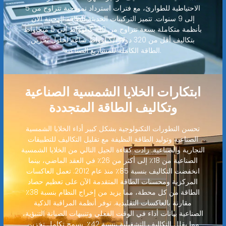
الاحتياطية للطوارئ، مع فترات استرداد نموذجية تتراوح من 5
إلى 9 سنوات. تتميز التركيبات الحديثة للطاقة الهجينة الآن
بأنظمة متكاملة بسعة تتراوح من 100 كيلوواط إلى 5 ميجاواط
بتكاليف أقل من 320 دولارًا/كيلوواط ساعة لحلول تخزين
الطاقة الكاملة للمشاريع الصناعية.
ابتكارات الخلايا الشمسية الصناعية
وتكاليف الطاقة المتجددة
تحسن التطورات التكنولوجية بشكل كبير أداء الخلايا الشمسية
الصناعية وتوليد الطاقة النظيفة مع تقليل التكاليف للتطبيقات
التجارية والصناعية. زادت كفاءة الجيل التالي من الخلايا الشمسية
الصناعية من 18٪ إلى أكثر من 26٪ في العقد الماضي، بينما
انخفضت التكاليف بنسبة 85٪ منذ عام 2012. تعمل العاكسات
المركزية ومحسنات الطاقة المتقدمة الآن على تعظيم حصاد
الطاقة من كل محطة، مما يزيد من إخراج النظام بنسبة 38٪
مقارنة بالعاكسات التقليدية. توفر أنظمة المراقبة الذكية
الصناعية بيانات أداء في الوقت الفعلي وتنبيهات الصيانة التنبؤية،
مما يقلل التكاليف التشغيلية بنسبة 42٪. يسمح تكامل تخزين