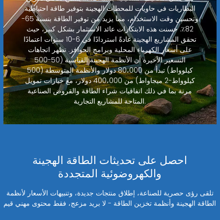
البطاريات في حاويات للمحطات الهجينة بتوفير طاقة احتياطية
وتحسين وقت الاستخدام، مما يزيد من توفير الطاقة بنسبة 65-
82٪. حسنت هذه الابتكارات عائد الاستثمار بشكل كبير، حيث
تحقق المشاريع الهجينة عادةً استردادًا في 6-10 سنوات اعتمادًا
على أسعار الكهرباء المحلية وبرامج الحوافز. تظهر اتجاهات
التسعير الأخيرة أن الأنظمة الهجينة القياسية (50-500
كيلوواط) تبدأ من 80،000 دولار والأنظمة المتوسطة (500
كيلوواط-2 ميجاواط) من 400،000 دولار، مع خيارات تمويل
مرنة بما في ذلك اتفاقيات شراء الطاقة والقروض الصناعية
المتاحة للمشاريع التجارية.
احصل على تحديثات الطاقة الهجينة
والكهروضوئية المتجددة
تلقى رؤى حصرية للصناعة، إطلاق منتجات جديدة، وتنبيهات الأسعار لأنظمة
الطاقة الهجينة وأنظمة تخزين الطاقة - لا بريد مزعج، فقط محتوى مهني قيم