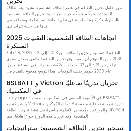
تخزين
تطور حلول تخزين الطاقة في عصر الطاقة الشمسية: تشهد بيئة الطاقة
المتجددة تحولًا ملحوظًا، حيث تبرز تقنية تخزين الطاقة الشمسية
بالبطاريات كركيزة أساسية في نظم الطاقة المستدامة. وبينما نمضي
قدمًا في حقبة تتزايد فيها...
2025 اتجاهات الطاقة الشمسية: التقنيات
المبتكرة
Feb 28, 2025 · 2. الطاقة الشمسية وتخزين الطاقة: من 2023 إلى
2030 ، من المتوقع أن ينمو سوق تخزين الطاقة العالمي بمعدل سنوي
يتراوح بين 21 ٪ إلى 137 جيجاوات/442 جيجاوات في الساعة بحلول
عام 2030 بلومبرجنيف التوقعات. هذا التوسع مدفوع بالتقدم في
BSLBATT و Victron تجريان تدريبًا تفاعليًا
في المكسيك
1 day ago · في الأسبوع الماضي في المكسيك، نظمت BSLBATT،
بالشراكة مع Victron، دورة تدريبية تفاعلية مصممة لإشراك المُركِّبين
والموزعين ومُدمجي الأنظمة مباشرةً في تقنية تخزين الطاقة LiFePO4
المتقدمة. وقد عززت هذه الدورة حوارًا هادفًا، مما
تسخير تخزين الطاقة الشمسية: استراتيجيات