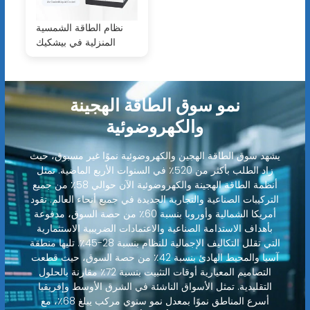
نظام الطاقة الشمسية
المنزلية في بيشكيك
نمو سوق الطاقة الهجينة
والكهروضوئية
يشهد سوق الطاقة الهجين والكهروضوئية نموًا غير مسبوق، حيث
زاد الطلب بأكثر من 520٪ في السنوات الأربع الماضية. تمثل
أنظمة الطاقة الهجينة والكهروضوئية الآن حوالي 58٪ من جميع
التركيبات الصناعية والتجارية الجديدة في جميع أنحاء العالم. تقود
أمريكا الشمالية وأوروبا بنسبة 60٪ من حصة السوق، مدفوعة
بأهداف الاستدامة الصناعية والاعتمادات الضريبية الاستثمارية
التي تقلل التكاليف الإجمالية للنظام بنسبة 28-45٪. تليها منطقة
آسيا والمحيط الهادئ بنسبة 42٪ من حصة السوق، حيث قطعت
التصاميم المعيارية أوقات التثبيت بنسبة 72٪ مقارنة بالحلول
التقليدية. تمثل الأسواق الناشئة في الشرق الأوسط وإفريقيا
أسرع المناطق نموًا بمعدل نمو سنوي مركب يبلغ 68٪، مع