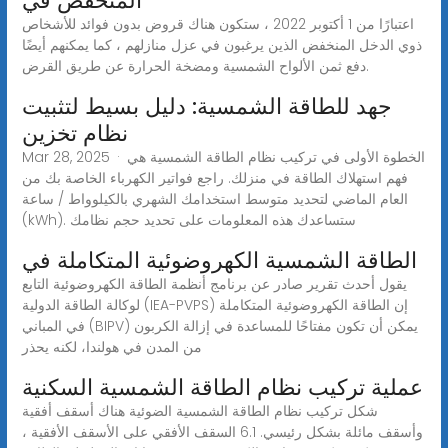
المنخفض في
اعتبارًا من 1 أكتوبر 2022 ، ستكون هناك قروض بدون فوائد للأشخاص
ذوي الدخل المنخفض الذين يرغبون في عزل منازلهم ، كما يمكنهم أيضًا
دفع ثمن الألواح الشمسية ومضخة الحرارة عن طريق القرض.
جهد للطاقة الشمسية: دليل بسيط لتثبيت
نظام تخزين
Mar 28, 2025 · الخطوة الأولى في تركيب نظام الطاقة الشمسية هي
فهم استهلاك الطاقة في منزلك. راجع فواتير الكهرباء الخاصة بك من
العام الماضي لتحديد متوسط استخدامك الشهري بالكيلوواط / ساعة
(kWh). ستساعدك هذه المعلومات على تحديد حجم نظامك
الطاقة الشمسية الكهروضوئية المتكاملة في
يقول أحدث تقرير صادر عن برنامج أنظمة الطاقة الكهروضوئية التابع
لوكالة الطاقة الدولية (IEA-PVPS) إن الطاقة الكهروضوئية المتكاملة
في المباني (BIPV) يمكن أن تكون مفتاحًا للمساعدة في إزالة الكربون
من المدن في هولندا، لكنه يحذر
عملية تركيب نظام الطاقة الشمسية السكنية
شكل تركيب نظام الطاقة الشمسية الضوئية هناك أسقف أفقية
وأسقف مائلة بشكل رئيسي. 6.1 السقف الأفقي على الأسقف الأفقية ،