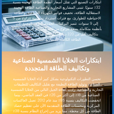
ابتكارات التصنيع التي تقلل أسعار أنظمة الطاقة الهجينة بنسبة
32٪ سنويًا. تتبنى المشاريع التجارية والصناعية الطاقة الهجينة
لاستقلالية الطاقة، تخفيف فواتير الكهرباء الصناعية، والطاقة
الاحتياطية للطوارئ، مع فترات استرداد نموذجية تتراوح من 5
إلى 9 سنوات. تتميز التركيبات الحديثة للطاقة الهجينة الآن
بأنظمة متكاملة بسعة تتراوح من 100 كيلوواط إلى 5 ميجاواط
بتكاليف أقل من 320 دولارًا/كيلوواط ساعة لحلول تخزين
الطاقة الكاملة للمشاريع الصناعية.
ابتكارات الخلايا الشمسية الصناعية
وتكاليف الطاقة المتجددة
تحسن التطورات التكنولوجية بشكل كبير أداء الخلايا الشمسية
الصناعية وتوليد الطاقة النظيفة مع تقليل التكاليف للتطبيقات
التجارية والصناعية. زادت كفاءة الجيل التالي من الخلايا الشمسية
الصناعية من 18٪ إلى أكثر من 26٪ في العقد الماضي، بينما
انخفضت التكاليف بنسبة 85٪ منذ عام 2012. تعمل العاكسات
المركزية ومحسنات الطاقة المتقدمة الآن على تعظيم حصاد
الطاقة من كل محطة، مما يزيد من إخراج النظام بنسبة 38٪