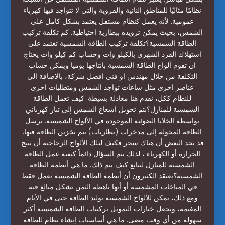
نظامًا مثاليًا للمناطق النائية والقروية والتي لا تتواجد فيها كهرباء
عمومية. لأنه يعمل كنظام مستقل يعتمد بشكل كامل على
الشمس، بحيث يمكن تزويده ببطارية احتياطية. كم تكلفة تركيب
الطاقة الشمسية؟تكلفة تركيب الطاقة الشمسية تعتمد على
استهلاك الفرد الشهري بالكيلو وات وحساب كم كيلو وات يحتاج
ان تقوم ألواح الطاقة الشمسية بانتاجها يوميا ويمكن حساب
التكلفة من خلال مهندس او فنى افضل شركة، بالاضافة الى
عناصر اخرى مثل ساعات تواجد الشمس ومتطلبات اخرى
للنظام ككل، نقدم هنا معادلة بسيطة. كيف تعمل الطاقة
الشمسية للمنازل؟يتم تحويل اشعاع الشمس إلى تيار كهربائي
بواسطة الخلايا الضوئية الموجودة في الألواح الشمسية. ترسل
الطاقة المحولة إلى مدخرات (بطاريات) يتم تخزين الطاقة فيها.
قد يجد البعض أن هناك سحر فكيف لتلك الألواح الزجاجية أن تنتج
الحرارة أو الكهرباء ، لذلك يتم السؤال دائماً كيفية عمل الطاقة
الشمسية للمنازل لنتابع كيف يتم ذلك. ما هي أنظمة الطاقة
الشمسية؟يعتقد الكثيرون أن أنظمة الطاقة الشمسية تعمل فقط
في المناخات المشمسة أو أنها باهظة الثمن بشكل مبالغ فيه.
ومع ذلك، يمكن للألواح الشمسية توليد الطاقة حتى في الأيام
المغيمة، وتجعل خيارات التمويل تركيبات الطاقة الشمسية أكثر
سهولة من أي وقت مضى. ما هي أساسيات إنشاء نظام للطاقة