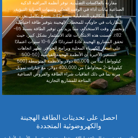
مقارنة بالعاكسات التقليدية. توفر أنظمة المراقبة الذكية
الصناعية بيانات أداء في الوقت الفعلي وتنبيهات الصيانة التنبؤية،
مما يقلل التكاليف التشغيلية بنسبة 42٪. يسمح تكامل تخزين
البطاريات في حاويات للمحطات الهجينة بتوفير طاقة احتياطية
وتحسين وقت الاستخدام، مما يزيد من توفير الطاقة بنسبة 65-
82٪. حسنت هذه الابتكارات عائد الاستثمار بشكل كبير، حيث
تحقق المشاريع الهجينة عادةً استردادًا في 6-10 سنوات اعتمادًا
على أسعار الكهرباء المحلية وبرامج الحوافز. تظهر اتجاهات
التسعير الأخيرة أن الأنظمة الهجينة القياسية (50-500
كيلوواط) تبدأ من 80،000 دولار والأنظمة المتوسطة (500
كيلوواط-2 ميجاواط) من 400،000 دولار، مع خيارات تمويل
مرنة بما في ذلك اتفاقيات شراء الطاقة والقروض الصناعية
المتاحة للمشاريع التجارية.
احصل على تحديثات الطاقة الهجينة
والكهروضوئية المتجددة
تلقى رؤى حصرية للصناعة، إطلاق منتجات جديدة، وتنبيهات الأسعار لأنظمة