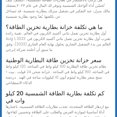
تُحسّن أداء ألواحك الشمسية وتوفر لك المال في عام ٢٠٢٣.بصفتك
مالك منزل، عند التفكير في تشغيل منزلك ببطارية شمسية، قد تتساءل
عن تكلفتها. يُعدّ وجود بطارية شمسية
ما هي تكلفة خزانة بطارية تخزين الطاقة؟
أول بطارية تخزين تعمل بثاني أكسيد الكربون في العالم.. تقنية رائدة
Aug 1, 2023· تقترب أول بطارية تخزين تعمل بثاني أكسيد الكربون في
العالم من بدء التشغيل التجاري بحلول نهاية العام الجاري (2023)، وفق
ما سبق أن أعلنته شركة إنرجي
سعر خزانة تخزين طاقة البطارية الوطنية
نظام تخزين طاقة البطارية 100 كيلو واط في الساعة، 120 كيلو واط
في الساعة، 150 كيلو واط في الساعة ; خزانة شحن 24 فولت ; بيت >
منتج سعر بطارية ليثيوم أيون 10 كيلووات ساعة في الهند . دردشة
الذكاء الاصطناعي
كم تكلفة بطارية الطاقة الشمسية 20 كيلو
وات في
مع ازدهار الطاقة المتجددة، تجذب بطاريات الطاقة الشمسية، باعتبارها
أداةً أساسيةً لموازنة العرض والطلب على الطاقة وتحسين كفاءتها،