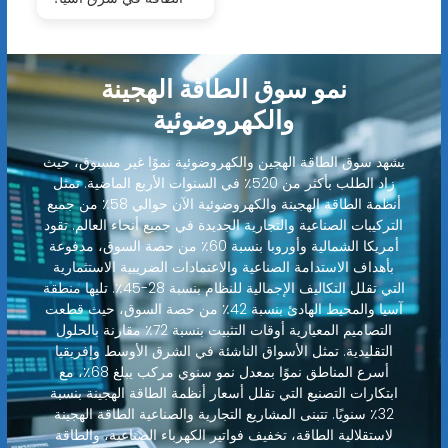
نمو سوق الطاقة الهجينة
والكهروضوئية
يشهد سوق الطاقة الهجين والكهروضوئية نموًا غير مسبوق، حيث
زاد الطلب بأكثر من 520٪ في السنوات الأربع الماضية. تمثل
أنظمة الطاقة الهجينة والكهروضوئية الآن حوالي 58٪ من جميع
التركيبات الصناعية والتجارية الجديدة في جميع أنحاء العالم. تقود
أمريكا الشمالية وأوروبا بنسبة 60٪ من حصة السوق، مدفوعة
بأهداف الاستدامة الصناعية والاعتمادات الضريبية الاستثمارية
التي تقلل التكاليف الإجمالية للنظام بنسبة 28-45٪. تليها منطقة
آسيا والمحيط الهادئ بنسبة 42٪ من حصة السوق، حيث قطعت
التصاميم المعيارية أوقات التثبيت بنسبة 72٪ مقارنة بالحلول
التقليدية. تمثل الأسواق الناشئة في الشرق الأوسط وإفريقيا
أسرع المناطق نموًا بمعدل نمو سنوي مركب يبلغ 68٪، مع
ابتكارات التصنيع التي تقلل أسعار أنظمة الطاقة الهجينة بنسبة
32٪ سنويًا. تتبنى المشاريع التجارية والصناعية الطاقة الهجينة
لاستقلالية الطاقة، تخفيف فواتير الكهرباء الصناعية، والطاقة