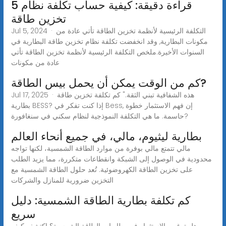
5 قراءة دقيقة: كيفية حساب تكلفة نظام
تخزين طاقة
Jul 5, 2024 · التكلفة الرئيسية لأنظمة تخزين الطاقة تأتي عادة من
مكونات البطارية, وقد انخفضت تكلفة نظام تخزين طاقة البطارية في
السنوات الأخيرة.ملخص التكلفة الرئيسية لأنظمة تخزين الطاقة تأتي
عادة من مكونات
كم من الوقت يمكن أن يحمل بيس الطاقة?
Jul 17, 2025 · هذه الشفافية تبني الثقة." كم تكلفة تخزين طاقة
بطارية BESS? إذا كنت تفكر في Bess, إن فهم الاستثمار خطوة
حاسمة. ما هي التكلفة النموذجية لنظام سكني في سنغافورة?
بطارية ليثيوم، مالي، في جميع أنحاء العالم
مالي تتمتع مالي بوفرة من موارد الطاقة الشمسية، لكنها تواجه
محدودية في الوصول إلى الشبكة وانقطاعات متكررة، مما يزيد الطلب
على تخزين الطاقة الكهروضوئية. تُعد حلول الطاقة الشمسية مع
التخزين ضرورية للمنازل والشركات
كم تكلفة بطارية الطاقة الشمسية: دليل
سريع
هل ترغب بالاستثمار في بطاريات الطاقة الشمسية؟ اكتشف كيف