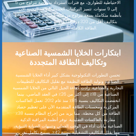
الاحتياطية للطوارئ، مع فترات استرداد نموذجية تتراوح من 5
إلى 9 سنوات. تتميز التركيبات الحديثة للطاقة الهجينة الآن
بأنظمة متكاملة بسعة تتراوح من 100 كيلوواط إلى 5 ميجاواط
بتكاليف أقل من 320 دولارًا/كيلوواط ساعة لحلول تخزين
الطاقة الكاملة للمشاريع الصناعية.
ابتكارات الخلايا الشمسية الصناعية
وتكاليف الطاقة المتجددة
تحسن التطورات التكنولوجية بشكل كبير أداء الخلايا الشمسية
الصناعية وتوليد الطاقة النظيفة مع تقليل التكاليف للتطبيقات
التجارية والصناعية. زادت كفاءة الجيل التالي من الخلايا الشمسية
الصناعية من 18٪ إلى أكثر من 26٪ في العقد الماضي، بينما
انخفضت التكاليف بنسبة 85٪ منذ عام 2012. تعمل العاكسات
المركزية ومحسنات الطاقة المتقدمة الآن على تعظيم حصاد
الطاقة من كل محطة، مما يزيد من إخراج النظام بنسبة 38٪
مقارنة بالعاكسات التقليدية. توفر أنظمة المراقبة الذكية
الصناعية بيانات أداء في الوقت الفعلي وتنبيهات الصيانة التنبؤية،
مما يقلل التكاليف التشغيلية بنسبة 42٪. يسمح تكامل تخزين