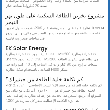
اهتمامًا متزايدًا من العملاء. وعلى وجه الخصوص، أصبحت مواصفات
سعة 20 كيلوواط/ساعة خيارًا
مشروع تخزين الطاقة السكنية على طول نهر
النيجر
نظرة عامة على المشروعمنذ عام 2019، قدمت حلول تخزين LiFePO4
الخاصة بنا طاقة متواصلة لمجتمعات نهر النيجر في مالي، والتي تزدهر
في مناخات صحراوية قاسية.
EK Solar Energy
خزانة بطارية GSL عالية الجهد GSL-HV51200 خزانة بطارية GSL
Energy عالية الجهد GSL-HV51200 هي نظام قوي لتخزين الطاقة
بسعات تتراوح من 80 كيلو وات في الساعة إلى 140 كيلو وات في
الساعة ، باستخدام هيكل بطارية HESS مبتكر.
كم تكلفة خلية الطاقة من جينيراك؟
Mar 2, 2024 · كم تكلفة خلية الطاقة من جينيراك؟ السعر الأساسي
لخلية الطاقة من جينيراك هو ١٠,٠٠٠ دولار أمريكي. مع ذلك، من
المتوقع أن يرتفع السعر.عند الحديث عن إضافة بطاريات إضافية، نعم،
هذا يزيد التكلفة الإجمالية. سعر كل بطارية هو 2,000