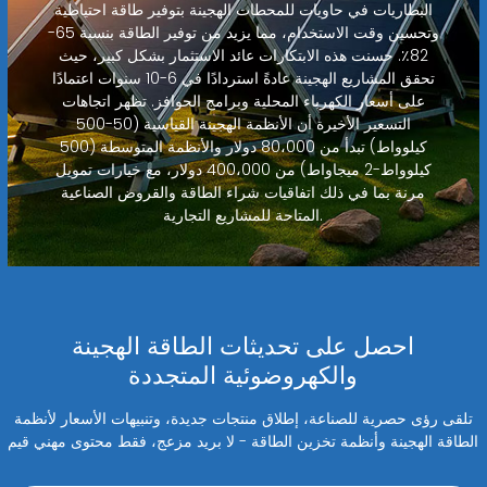
البطاريات في حاويات للمحطات الهجينة بتوفير طاقة احتياطية
وتحسين وقت الاستخدام، مما يزيد من توفير الطاقة بنسبة 65-
82٪. حسنت هذه الابتكارات عائد الاستثمار بشكل كبير، حيث
تحقق المشاريع الهجينة عادةً استردادًا في 6-10 سنوات اعتمادًا
على أسعار الكهرباء المحلية وبرامج الحوافز. تظهر اتجاهات
التسعير الأخيرة أن الأنظمة الهجينة القياسية (50-500
كيلوواط) تبدأ من 80،000 دولار والأنظمة المتوسطة (500
كيلوواط-2 ميجاواط) من 400،000 دولار، مع خيارات تمويل
مرنة بما في ذلك اتفاقيات شراء الطاقة والقروض الصناعية
المتاحة للمشاريع التجارية.
احصل على تحديثات الطاقة الهجينة
والكهروضوئية المتجددة
تلقى رؤى حصرية للصناعة، إطلاق منتجات جديدة، وتنبيهات الأسعار لأنظمة
الطاقة الهجينة وأنظمة تخزين الطاقة - لا بريد مزعج، فقط محتوى مهني قيم