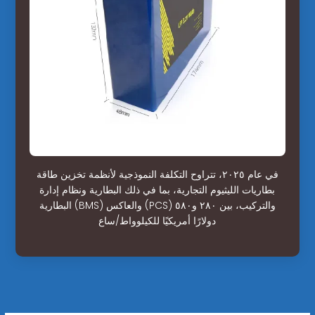
في عام ٢٠٢٥، تتراوح التكلفة النموذجية لأنظمة تخزين طاقة
بطاريات الليثيوم التجارية، بما في ذلك البطارية ونظام إدارة
البطارية (BMS) والعاكس (PCS) والتركيب، بين ٢٨٠ و٥٨٠
دولارًا أمريكيًا للكيلوواط/ساع