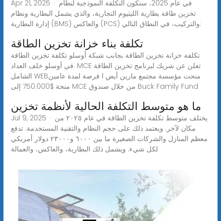
Apr 21, 2025 · في عام 2025، ستكون التكلفة النموذجية لنظام
تخزين طاقة بطارية الليثيوم التجارية، والذي يشمل البطارية ونظام
إدارة البطارية (BMS) والعاكس (PCS) والتركيب، في النطاق التالي:
تكلفة بناء خزانة تخزين الطاقة
تكلفة خزانة تخزين الطاقة بجانب شبكة أوسلو تكلفة تخزين الطاقة
في أوسلو خلف العداد. MCE تعلن عن شريك لبرنامج تخزين الطاقة
الشامل WEBمنحت مؤسسة مجتمع مارين أيض ا فرصة لمدة عامين
منحة $750.000 إلى MCE من خلال صندوق Buck Family Fund
ما هو متوسط التكلفة الحالية لأنظمة تخزين
Jul 9, 2025 · يختلف متوسط تكلفة تخزين الطاقة في عام ٢٠٢٥ من
مكان لآخر. ويعتمد ذلك على حجم النظام والتقنية المستخدمة. تدفع
معظم المنازل والشركات الصغيرة ما بين ٦٠٠٠ و٢٣٠٠٠ دولار أمريكي
لكل شيء. ويشمل ذلك البطارية، والعاكس، والعمالة