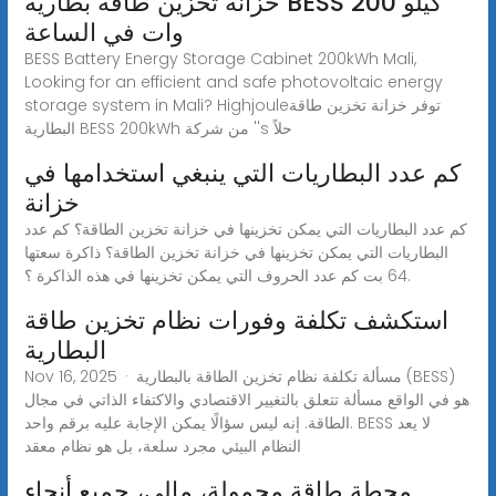
خزانة تخزين طاقة بطارية BESS 200 كيلو
وات في الساعة
BESS Battery Energy Storage Cabinet 200kWh Mali,
Looking for an efficient and safe photovoltaic energy
storage system in Mali? Highjouleتوفر خزانة تخزين طاقة
البطارية BESS 200kWh من شركة ''s حلاً
كم عدد البطاريات التي ينبغي استخدامها في
خزانة
كم عدد البطاريات التي يمكن تخزينها في خزانة تخزين الطاقة؟ كم عدد
البطاريات التي يمكن تخزينها في خزانة تخزين الطاقة؟ ذاكرة سعتها
64 بت كم عدد الحروف التي يمكن تخزينها في هذه الذاكرة ؟.
استكشف تكلفة وفورات نظام تخزين طاقة
البطارية
Nov 16, 2025 · مسألة تكلفة نظام تخزين الطاقة بالبطارية (BESS)
هو في الواقع مسألة تتعلق بالتغيير الاقتصادي والاكتفاء الذاتي في مجال
الطاقة. إنه ليس سؤالًا يمكن الإجابة عليه برقم واحد. BESS لا يعد
النظام البيئي مجرد سلعة، بل هو نظام معقد
محطة طاقة محمولة، مالي، جميع أنحاء