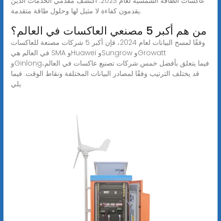
عاكسات الطاقة الشمسية لعام 2023. اكتشف مقدمي الخدمات الذين
يقدمون كفاءة لا مثيل لها وحلول طاقة متقدمة.
من هم أكبر 5 مصنعي العاكسات في العالم؟
وفقًا لمسح البيانات لعام 2024، فإن أكبر 5 شركات مصنعة للعاكسات
في العالم هي SMA وHuawei وSungrow وGrowatt
وGinlongفيما يتعلق بأفضل خمس شركات تصنيع عاكسات في العالم،
قد يختلف الترتيب وفقًا لمصادر البيانات المختلفة ونقاط الوقت. فيما
يلي