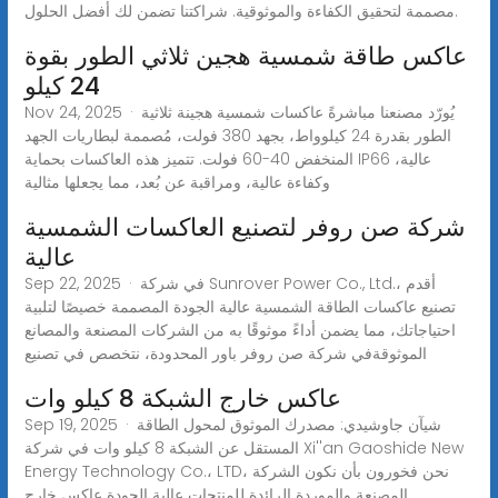
مصممة لتحقيق الكفاءة والموثوقية. شراكتنا تضمن لك أفضل الحلول.
عاكس طاقة شمسية هجين ثلاثي الطور بقوة
24 كيلو
Nov 24, 2025 · يُورّد مصنعنا مباشرةً عاكسات شمسية هجينة ثلاثية
الطور بقدرة 24 كيلوواط، بجهد 380 فولت، مُصممة لبطاريات الجهد
المنخفض 40-60 فولت. تتميز هذه العاكسات بحماية IP66 عالية،
وكفاءة عالية، ومراقبة عن بُعد، مما يجعلها مثالية
شركة صن روفر لتصنيع العاكسات الشمسية
عالية
Sep 22, 2025 · في شركة Sunrover Power Co., Ltd.، أقدم
تصنيع عاكسات الطاقة الشمسية عالية الجودة المصممة خصيصًا لتلبية
احتياجاتك، مما يضمن أداءً موثوقًا به من الشركات المصنعة والمصانع
الموثوقةفي شركة صن روفر باور المحدودة، نتخصص في تصنيع
عاكس خارج الشبكة 8 كيلو وات
Sep 19, 2025 · شيآن جاوشيدي: مصدرك الموثوق لمحول الطاقة
المستقل عن الشبكة 8 كيلو وات في شركة Xi''an Gaoshide New
Energy Technology Co.، LTD، نحن فخورون بأن نكون الشركة
المصنعة والموردة الرائدة للمنتجات عالية الجودة عاكس خارج