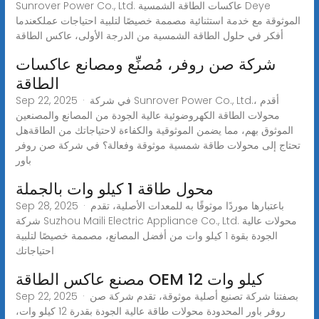
Sunrover Power Co., Ltd. عاكسات الطاقة الشمسية Deye
الموثوقة مع خدمة استثنائية مصممة خصيصًا لتلبية احتياجات عملكعندما
أفكر في حلول الطاقة الشمسية من الدرجة الأولى، عاكس الطاقة
شركة صن روفر، مُصنِّع ومصانع عاكسات
الطاقة
Sep 22, 2025 · في شركة Sunrover Power Co., Ltd.، أقدم
محولات الطاقة الكهروضوئية عالية الجودة من المصانع والمصنعين
الموثوق بهم، مما يضمن الموثوقية والكفاءة لاحتياجاتك من الطاقةهل
تحتاج إلى محولات طاقة شمسية موثوقة وفعالة؟ في شركة صن روفر
باور
محول طاقة 1 كيلو وات بالجملة
Sep 28, 2025 · باعتبارها موردًا موثوقًا به للمعدات الأصلية، تقدم
شركة Suzhou Maili Electric Appliance Co., Ltd. محولات عالية
الجودة بقوة 1 كيلو وات من أفضل المصانع، مصممة خصيصًا لتلبية
احتياجاتك
مصنع عاكس الطاقة OEM 12 كيلو وات
Sep 22, 2025 · بصفتنا شركة تصنيع أصلية موثوقة، تقدم شركة صن
روفر باور المحدودة محولات طاقة عالية الجودة بقدرة 12 كيلو وات،