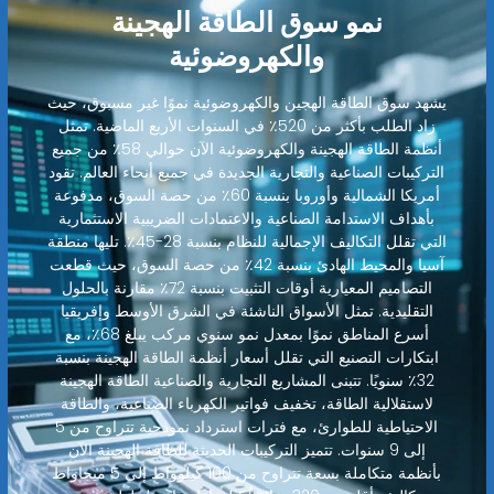
نمو سوق الطاقة الهجينة
والكهروضوئية
يشهد سوق الطاقة الهجين والكهروضوئية نموًا غير مسبوق، حيث
زاد الطلب بأكثر من 520٪ في السنوات الأربع الماضية. تمثل
أنظمة الطاقة الهجينة والكهروضوئية الآن حوالي 58٪ من جميع
التركيبات الصناعية والتجارية الجديدة في جميع أنحاء العالم. تقود
أمريكا الشمالية وأوروبا بنسبة 60٪ من حصة السوق، مدفوعة
بأهداف الاستدامة الصناعية والاعتمادات الضريبية الاستثمارية
التي تقلل التكاليف الإجمالية للنظام بنسبة 28-45٪. تليها منطقة
آسيا والمحيط الهادئ بنسبة 42٪ من حصة السوق، حيث قطعت
التصاميم المعيارية أوقات التثبيت بنسبة 72٪ مقارنة بالحلول
التقليدية. تمثل الأسواق الناشئة في الشرق الأوسط وإفريقيا
أسرع المناطق نموًا بمعدل نمو سنوي مركب يبلغ 68٪، مع
ابتكارات التصنيع التي تقلل أسعار أنظمة الطاقة الهجينة بنسبة
32٪ سنويًا. تتبنى المشاريع التجارية والصناعية الطاقة الهجينة
لاستقلالية الطاقة، تخفيف فواتير الكهرباء الصناعية، والطاقة
الاحتياطية للطوارئ، مع فترات استرداد نموذجية تتراوح من 5
إلى 9 سنوات. تتميز التركيبات الحديثة للطاقة الهجينة الآن
بأنظمة متكاملة بسعة تتراوح من 100 كيلوواط إلى 5 ميجاواط