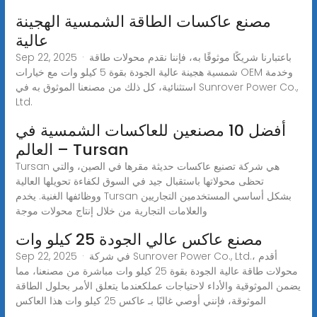
مصنع عاكسات الطاقة الشمسية الهجينة
عالية
Sep 22, 2025 · باعتبارنا شريكًا موثوقًا به، فإننا نقدم محولات طاقة
شمسية هجينة عالية الجودة بقوة 5 كيلو وات مع خيارات OEM وخدمة
استثنائية، كل ذلك من مصنعنا الموثوق به في Sunrover Power Co.,
Ltd.
أفضل 10 مصنعين للعاكسات الشمسية في
العالم – Tursan
Tursan هي شركة تصنيع عاكسات حديثة مقرها في الصين، والتي
تحظى محولاتها باستقبال جيد في السوق لكفاءة تحويلها العالية
ووظائفها الغنية. يخدم Tursan بشكل أساسي المستخدمين التجاريين
والعلامات التجارية من خلال إنتاج محولات موجة
مصنع عاكس عالي الجودة 25 كيلو وات
Sep 22, 2025 · في شركة Sunrover Power Co., Ltd.، أقدم
محولات طاقة عالية الجودة بقوة 25 كيلو وات مباشرة من مصنعنا، مما
يضمن الموثوقية والأداء لاحتياجات عملكعندما يتعلق الأمر بحلول الطاقة
الموثوقة، فإنني أوصي غالبًا بـ عاكس 25 كيلو وات هذا العاكس