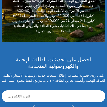
تحقق المشاريع الهجينة عادةً استردادًا في 6-10 سنوات اعتمادًا
على أسعار الكهرباء المحلية وبرامج الحوافز. تظهر اتجاهات
التسعير الأخيرة أن الأنظمة الهجينة القياسية (50-500
كيلوواط) تبدأ من 80،000 دولار والأنظمة المتوسطة (500
كيلوواط-2 ميجاواط) من 400،000 دولار، مع خيارات تمويل
مرنة بما في ذلك اتفاقيات شراء الطاقة والقروض الصناعية
المتاحة للمشاريع التجارية.
احصل على تحديثات الطاقة الهجينة
والكهروضوئية المتجددة
تلقى رؤى حصرية للصناعة، إطلاق منتجات جديدة، وتنبيهات الأسعار لأنظمة
الطاقة الهجينة وأنظمة تخزين الطاقة - لا بريد مزعج، فقط محتوى مهني قيم