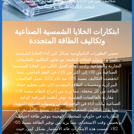
بتكاليف أقل من 320 دولارًا/كيلوواط ساعة لحلول تخزين
الطاقة الكاملة للمشاريع الصناعية.
ابتكارات الخلايا الشمسية الصناعية
وتكاليف الطاقة المتجددة
تحسن التطورات التكنولوجية بشكل كبير أداء الخلايا الشمسية
الصناعية وتوليد الطاقة النظيفة مع تقليل التكاليف للتطبيقات
التجارية والصناعية. زادت كفاءة الجيل التالي من الخلايا الشمسية
الصناعية من 18٪ إلى أكثر من 26٪ في العقد الماضي، بينما
انخفضت التكاليف بنسبة 85٪ منذ عام 2012. تعمل العاكسات
المركزية ومحسنات الطاقة المتقدمة الآن على تعظيم حصاد
الطاقة من كل محطة، مما يزيد من إخراج النظام بنسبة 38٪
مقارنة بالعاكسات التقليدية. توفر أنظمة المراقبة الذكية
الصناعية بيانات أداء في الوقت الفعلي وتنبيهات الصيانة التنبؤية،
مما يقلل التكاليف التشغيلية بنسبة 42٪. يسمح تكامل تخزين
البطاريات في حاويات للمحطات الهجينة بتوفير طاقة احتياطية
وتحسين وقت الاستخدام، مما يزيد من توفير الطاقة بنسبة 65-
82٪. حسنت هذه الابتكارات عائد الاستثمار بشكل كبير، حيث