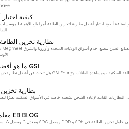
 have
كيفية اختيار
والصناعة أصبح اختيار أفضل بطارية لتخزين الطاقة أمرا بالغ الأهمية للمؤس
الطا
Megmeet بطارية تخزين الط
الأوسط وأفريقيا وجنوب شرق آسيا. معتمد من إي إم سي.
ما هو أفضل تخزين بطارية المنزل؟ | الطاقة GSL
بطارية تخزين 
البطاريات القابلة لإعادة الشحن بشعبية خاصة في الأسواق السكنية نظرًا لتصميم
معلمات بطارية تخزين الطاقة | مدونة EB BLOG
استكشف ا