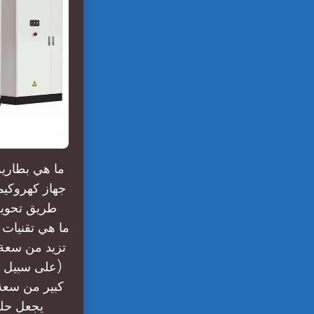
جهاز كهروكيم
طريق تحويله
تزيد من سعة 
(على سبيل ال
كبير من سعة
يجعل حلو