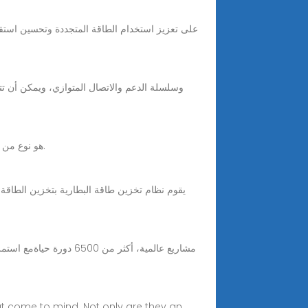
أنظمة تخزين طاقة البطارية (BESS): A BESS هو نوع من أنظمة تخزين الطاقة التي تستخدم البطاريات لتخزين وتوزيع الطاقة على شكل كهرباء.
at come to mind. Not only are they an