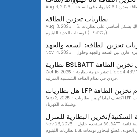
بطاريات تخزين الطاقة
Aug 13, 2025 · 6. كيفية اختيار بطارية تخزين الطاقة المناسبة أعتقد أن اختيار بطارية تخزين الطاقة الأكثر ملاءمة أمر ضروري. يعتمد السوق حاليًا بشكل أساسي على بطاريات
فوسفات الحديد الليثيوم (LiFePO₄).
ريات تخزين الطاقة: السعة والجهد
 لحلول تخزين الطاقة
Oct 16, 2025 · تعتبر حزمة بطارية Lifepo4 48V 100Ah عبارة عن حزمة بطارية قابلة للتوسعة مع نظام BMS مدمج، والتي يمكن دمجها في نظام تخزين الرف أو استخدامها بشكل
فردي في نظام الطاقة الشمسية المنزلية.
سبة لنظام تخزين الطاقة
Sep 3, 2025 · اكتشف لماذا تُهيمن بطاريات LFP على تخزين الطاقة: أكثر من 6000 دورة، وخطر حريق شبه معدوم، وعمر افتراضي يزيد عن 10 سنوات. مثالية للمنازل والشركات
وشبكات الكهرباء.
 السكنية/تخزين البطارية للمنزل
Nov 26, 2025 · تستخدم حلول BSLBATT أحدث التقنيات، مع دوائر شحن وحماية وواجهات اتصال متكاملة، لتحسين الأداء وعمر البطارية والتكلفة، مما يمنح عملائنا ميزة تنافسية فائقة.
وم BSL منتج عالي الجودة، مُصنّع ليتجاوز توقعات