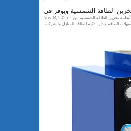
خزين الطاقة الشمسية ويوفر في
Nov 14, 2025 · اكتشف كيف تجمع أنظمة تخزين الطاقة الشمسية من GSL Energy بين الألواح الشمسية، ومحولات الطاقة الهجينة، وبطاريات LiFePO4 لخفض تكاليف الكهرباء بنسبة