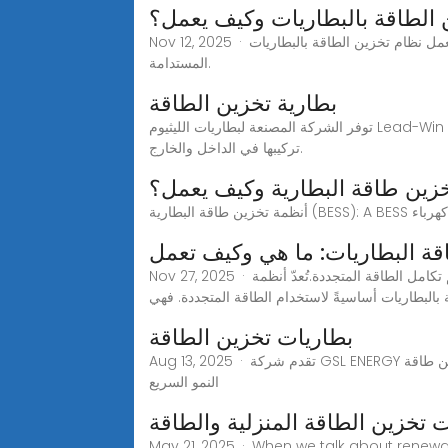
 الطاقة بالبطاريات وكيف يعمل؟
Nov 12, 2025 · اكتشف كيف يعمل نظام تخزين الطاقة بالبطاريات (BESS) على تعزيز استخدام الطاقة المتجددة وتحسين استقرار الشبكة وخفض تكاليف الكهرباء ودعم حلول الطاقة
المستدامة.
بطارية تخزين الطاقة
توفر الشركة المصنعة لبطاريات الليثيوم Lead-Win بطاريات تخزين الطاقة، 1Kwh-30Kwh، وسلسلة الدعم والاتصال المتوازي، ويمكن أن تتحمل البيئات الخارجية القاسية، ويمكن
تركيبها في الداخل والخارج.
خزين طاقة البطارية وكيف يعمل؟
ة البطاريات: ما هي وكيف تعمل
Nov 27, 2025 · يقوم نظام تخزين طاقة البطارية بتخزين الطاقة في البطاريات لاستخدامها لاحقًا، مما يحقق التوازن بين العرض والطلب مع دعم تكامل الطاقة المتجددة.تُعدّ أنظمة
بالبطاريات أساسيةً لاستخدام الطاقة المتجددة. فهي
بطاريات تخزين الطاقة
Aug 13, 2025 · تقدم شركة GSL ENERGY بطاريات تخزين طاقة LiFePO₄ معتمدة للمنازل والشركات والمرافق. OEM/ODM، مشاريع عالمية، أكثر من 6500 دورة حياةمع استمرار
النمو السريع
 تخزين الطاقة المنزلية والطاقة
May 21, 2025 · When we talk about renewab