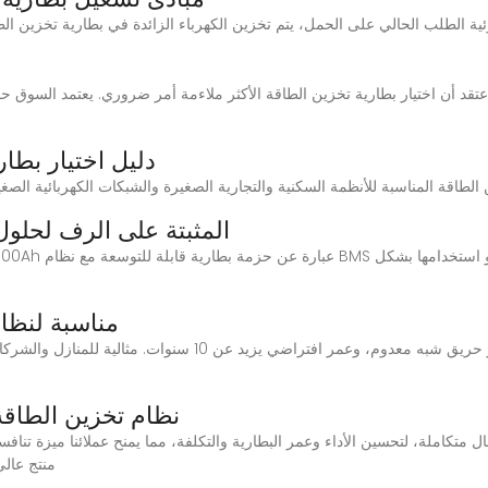
دليل اختيار بطا
بطارية BSLBATT المثبتة على الرف
هل بطاريات LFP منا
نظام تخزين الطاقة
بطاريات الليثي