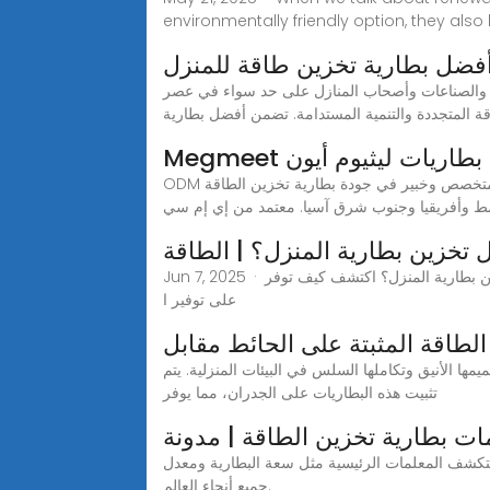
environmentally friendly option, they also
 أفضل بطارية تخزين طاقة للمنزل
سات والصناعات وأصحاب المنازل على حد سواء في عصر
قة المتجددة والتنمية المستدامة. تضمن أفضل بطارية
اقة بطاريات ليثيوم أيون
ODM متخصص وخبير في جودة بطارية تخزين الطاقة Megmeet بطاريات ليثيوم أيون ثنائية الاتجاه لوحة العاكس الصانع الصين مصنع. خدم أسواق الولايات المتحدة وأوروبا والشرق
Jun 7, 2025 · هل تبحث عن أفضل نظام تخزين بطارية المنزل؟ اكتشف كيف توفر GSL Energy حلول بطارية ليثيوم موثوقة وعالية الأداء لتخزين الطاقة السكنية ، ومساعدة العائلات
على توفير ا
الطاقة المثبتة على الحائط مقابل
ها الأنيق وتكاملها السلس في البيئات المنزلية. يتم
تثبيت هذه البطاريات على الجدران، مما يوفر
لمعلمات الرئيسية مثل سعة البطارية ومعدل C ومعدل C ومعدل SOC ومعدل DOD و SOH وهي معلمات أساسية لتحسين الأداء والاستدامة في حلول تخزين الطاقة في
جميع أنحاء العالم.