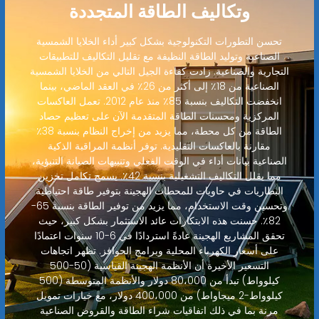
وتكاليف الطاقة المتجددة
تحسن التطورات التكنولوجية بشكل كبير أداء الخلايا الشمسية
الصناعية وتوليد الطاقة النظيفة مع تقليل التكاليف للتطبيقات
التجارية والصناعية. زادت كفاءة الجيل التالي من الخلايا الشمسية
الصناعية من 18٪ إلى أكثر من 26٪ في العقد الماضي، بينما
انخفضت التكاليف بنسبة 85٪ منذ عام 2012. تعمل العاكسات
المركزية ومحسنات الطاقة المتقدمة الآن على تعظيم حصاد
الطاقة من كل محطة، مما يزيد من إخراج النظام بنسبة 38٪
مقارنة بالعاكسات التقليدية. توفر أنظمة المراقبة الذكية
الصناعية بيانات أداء في الوقت الفعلي وتنبيهات الصيانة التنبؤية،
مما يقلل التكاليف التشغيلية بنسبة 42٪. يسمح تكامل تخزين
البطاريات في حاويات للمحطات الهجينة بتوفير طاقة احتياطية
وتحسين وقت الاستخدام، مما يزيد من توفير الطاقة بنسبة 65-
82٪. حسنت هذه الابتكارات عائد الاستثمار بشكل كبير، حيث
تحقق المشاريع الهجينة عادةً استردادًا في 6-10 سنوات اعتمادًا
على أسعار الكهرباء المحلية وبرامج الحوافز. تظهر اتجاهات
التسعير الأخيرة أن الأنظمة الهجينة القياسية (50-500
كيلوواط) تبدأ من 80،000 دولار والأنظمة المتوسطة (500
كيلوواط-2 ميجاواط) من 400،000 دولار، مع خيارات تمويل
مرنة بما في ذلك اتفاقيات شراء الطاقة والقروض الصناعية