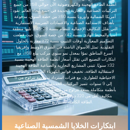
أنظمة الطاقة الهجينة والكهروضوئية الآن حوالي 58٪ من جميع
التركيبات الصناعية والتجارية الجديدة في جميع أنحاء العالم. تقود
أمريكا الشمالية وأوروبا بنسبة 60٪ من حصة السوق، مدفوعة
بأهداف الاستدامة الصناعية والاعتمادات الضريبية الاستثمارية
التي تقلل التكاليف الإجمالية للنظام بنسبة 28-45٪. تليها منطقة
آسيا والمحيط الهادئ بنسبة 42٪ من حصة السوق، حيث قطعت
التصاميم المعيارية أوقات التثبيت بنسبة 72٪ مقارنة بالحلول
التقليدية. تمثل الأسواق الناشئة في الشرق الأوسط وإفريقيا
أسرع المناطق نموًا بمعدل نمو سنوي مركب يبلغ 68٪، مع
ابتكارات التصنيع التي تقلل أسعار أنظمة الطاقة الهجينة بنسبة
32٪ سنويًا. تتبنى المشاريع التجارية والصناعية الطاقة الهجينة
لاستقلالية الطاقة، تخفيف فواتير الكهرباء الصناعية، والطاقة
الاحتياطية للطوارئ، مع فترات استرداد نموذجية تتراوح من 5
إلى 9 سنوات. تتميز التركيبات الحديثة للطاقة الهجينة الآن
بأنظمة متكاملة بسعة تتراوح من 100 كيلوواط إلى 5 ميجاواط
بتكاليف أقل من 320 دولارًا/كيلوواط ساعة لحلول تخزين
الطاقة الكاملة للمشاريع الصناعية.
ابتكارات الخلايا الشمسية الصناعية