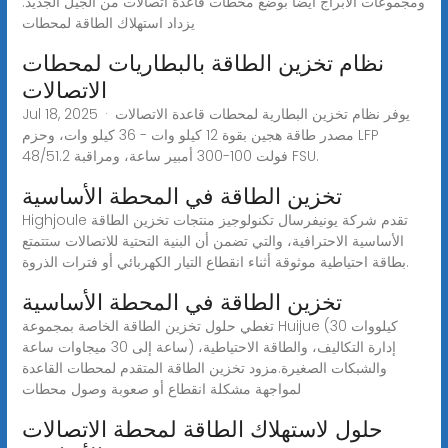
ومجموعات الأبراج أيضًا بوضع محطات قاعدة اتصالات من الجيل الجديد.
يزداد استهلاك الطاقة لمحطات
نظام تخزين الطاقة بالبطاريات لمحطات
الاتصالات
Jul 18, 2025 · يوفر نظام تخزين البطارية لمحطات قاعدة الاتصالات
مصدر طاقة هجين بقوة 12 كيلو وات - 36 كيلو وات، وحزم LFP
48/51.2 فولت 100-300 أمبير ساعة، ومراقبة FSU.
تخزين الطاقة في المحطة الأساسية
Highjoule تقدم شركة يونيفرسال تكنولوجيز منتجات تخزين الطاقة
الأساسية الاحترافية، والتي تضمن أن البنية التحتية للاتصالات ستتمتع
بطاقة احتياطية موثوقة أثناء انقطاع التيار الكهربائي أو فترات الذروة.
تخزين الطاقة في المحطة الأساسية
تغطي حلول تخزين الطاقة الخاصة بمجموعة Huijue (30 كيلووات
ساعة إلى 30 ميجاوات ساعة) إدارة التكاليف، والطاقة الاحتياطية،
والشبكات الصغيرة.مزود تخزين الطاقة المتقدم لمحطات القاعدة
لمواجهة مشكلة انقطاع أو صعوبة وصول محطات
حلول لاستهلاك الطاقة لمحطة الاتصالات