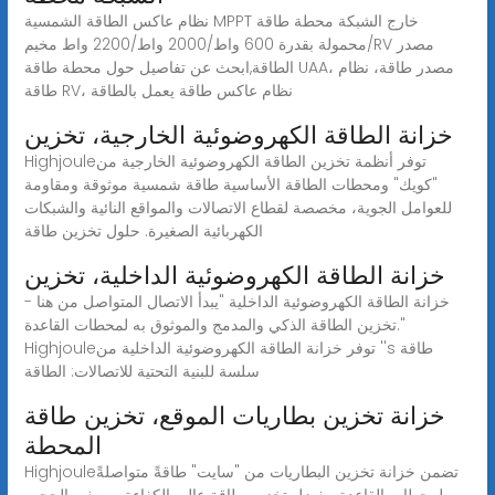
نظام عاكس الطاقة الشمسية MPPT خارج الشبكة محطة طاقة
محمولة بقدرة 600 واط/2000 واط/2200 واط مخيم/RV مصدر
الطاقة,ابحث عن تفاصيل حول محطة طاقة UAA، مصدر طاقة، نظام
طاقة RV، نظام عاكس طاقة يعمل بالطاقة
خزانة الطاقة الكهروضوئية الخارجية، تخزين
Highjouleتوفر أنظمة تخزين الطاقة الكهروضوئية الخارجية من
"كويك" ومحطات الطاقة الأساسية طاقة شمسية موثوقة ومقاومة
للعوامل الجوية، مخصصة لقطاع الاتصالات والمواقع النائية والشبكات
الكهربائية الصغيرة. حلول تخزين طاقة
خزانة الطاقة الكهروضوئية الداخلية، تخزين
خزانة الطاقة الكهروضوئية الداخلية "يبدأ الاتصال المتواصل من هنا -
تخزين الطاقة الذكي والمدمج والموثوق به لمحطات القاعدة."
Highjouleتوفر خزانة الطاقة الكهروضوئية الداخلية من ''s طاقة
سلسة للبنية التحتية للاتصالات: الطاقة
خزانة تخزين بطاريات الموقع، تخزين طاقة
المحطة
Highjouleتضمن خزانة تخزين البطاريات من "سايت" طاقةً متواصلةً
لمحطات القاعدة، بفضل تخزين طاقة عالي الكفاءة، وصغير الحجم،