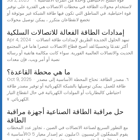
لاستخدام محولات الطاقة في محطات الاتصالات هي القدرة على توفير
قوة احتياطية. في المناطق التي تكون فيها طاقة الشبكة غير موثوقة أو
تخضع لانقطاعان متكرر ، يمكن توصيل محولات
إمدادات الطاقة الفعالة للاتصالات السلكية
Apr 4, 2024 · تمهد الحلول الجديدة الطريق لإمدادات طاقة اتصالات
أكثر تقدمًا وتحسينًا.لقد أصبح قطاع الاتصالات عنصرا هاما في المجتمع
الحديث والاتصالات العالمية الفورية. سواء كانت مكالمة هاتفية أو رسالة
نصية أو أمر ويب، فإن معدات
ما هي محطة القاعدة؟
Oct 9, 2025 · ٦. مصدر الطاقة: تحتاج المحطة الأساسية إلى مصدر
طاقة للعمل. يمكن توصيلها بالشبكة الكهربائية أو توفير مصدر طاقة
احتياطي كالبطاريات أو المولدات الكهربائية في حال انقطاع التيار
الكهربائي. ٧.
حل مراقبة الطاقة الصناعية أجهزة مراقبة
الطاقة
مع التطور السريع لصناعة الاتصالات في الصين ، تجاوز عدد المحطات
الأساسية 4G مليون. تم إصدار معيار 5G. يقوم المشغّلون الرئيسيون