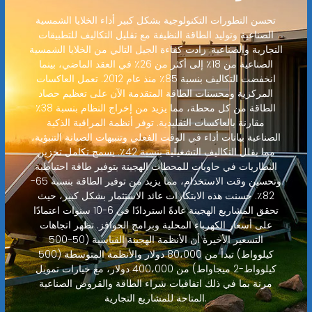
تحسن التطورات التكنولوجية بشكل كبير أداء الخلايا الشمسية
الصناعية وتوليد الطاقة النظيفة مع تقليل التكاليف للتطبيقات
التجارية والصناعية. زادت كفاءة الجيل التالي من الخلايا الشمسية
الصناعية من 18٪ إلى أكثر من 26٪ في العقد الماضي، بينما
انخفضت التكاليف بنسبة 85٪ منذ عام 2012. تعمل العاكسات
المركزية ومحسنات الطاقة المتقدمة الآن على تعظيم حصاد
الطاقة من كل محطة، مما يزيد من إخراج النظام بنسبة 38٪
مقارنة بالعاكسات التقليدية. توفر أنظمة المراقبة الذكية
الصناعية بيانات أداء في الوقت الفعلي وتنبيهات الصيانة التنبؤية،
مما يقلل التكاليف التشغيلية بنسبة 42٪. يسمح تكامل تخزين
البطاريات في حاويات للمحطات الهجينة بتوفير طاقة احتياطية
وتحسين وقت الاستخدام، مما يزيد من توفير الطاقة بنسبة 65-
82٪. حسنت هذه الابتكارات عائد الاستثمار بشكل كبير، حيث
تحقق المشاريع الهجينة عادةً استردادًا في 6-10 سنوات اعتمادًا
على أسعار الكهرباء المحلية وبرامج الحوافز. تظهر اتجاهات
التسعير الأخيرة أن الأنظمة الهجينة القياسية (50-500
كيلوواط) تبدأ من 80،000 دولار والأنظمة المتوسطة (500
كيلوواط-2 ميجاواط) من 400،000 دولار، مع خيارات تمويل
مرنة بما في ذلك اتفاقيات شراء الطاقة والقروض الصناعية
المتاحة للمشاريع التجارية.