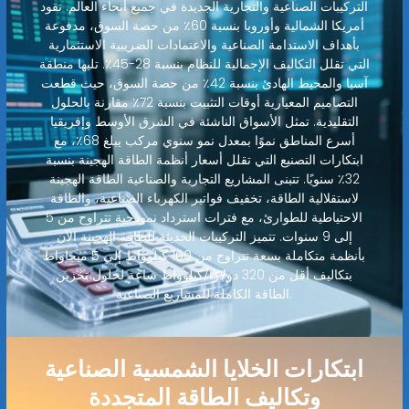
التركيبات الصناعية والتجارية الجديدة في جميع أنحاء العالم. تقود
أمريكا الشمالية وأوروبا بنسبة 60٪ من حصة السوق، مدفوعة
بأهداف الاستدامة الصناعية والاعتمادات الضريبية الاستثمارية
التي تقلل التكاليف الإجمالية للنظام بنسبة 28-45٪. تليها منطقة
آسيا والمحيط الهادئ بنسبة 42٪ من حصة السوق، حيث قطعت
التصاميم المعيارية أوقات التثبيت بنسبة 72٪ مقارنة بالحلول
التقليدية. تمثل الأسواق الناشئة في الشرق الأوسط وإفريقيا
أسرع المناطق نموًا بمعدل نمو سنوي مركب يبلغ 68٪، مع
ابتكارات التصنيع التي تقلل أسعار أنظمة الطاقة الهجينة بنسبة
32٪ سنويًا. تتبنى المشاريع التجارية والصناعية الطاقة الهجينة
لاستقلالية الطاقة، تخفيف فواتير الكهرباء الصناعية، والطاقة
الاحتياطية للطوارئ، مع فترات استرداد نموذجية تتراوح من 5
إلى 9 سنوات. تتميز التركيبات الحديثة للطاقة الهجينة الآن
بأنظمة متكاملة بسعة تتراوح من 100 كيلوواط إلى 5 ميجاواط
بتكاليف أقل من 320 دولارًا/كيلوواط ساعة لحلول تخزين
الطاقة الكاملة للمشاريع الصناعية.
ابتكارات الخلايا الشمسية الصناعية
وتكاليف الطاقة المتجددة