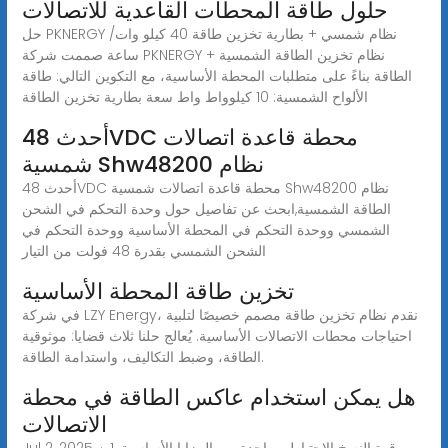
حلول طاقة المحطات القاعدية للاتصالات
حل PKNERGY نظام شمسي + بطارية تخزين طاقة 40 كيلو وات/
ساعة صممت شركة PKNERGY نظام تخزين الطاقة الشمسية +
الطاقة بناءً على متطلبات المحطة الأساسية، مع التكوين التالي: طاقة
الألواح الشمسية: 10 كيلوواط واط سعة بطارية تخزين الطاقة
أحدث 48VDC محطة قاعدة اتصالات
شمسية Shw48200 نظام
أحدث 48VDC محطة قاعدة اتصالات شمسية Shw48200 نظام
الطاقة الشمسية,ابحث عن تفاصيل حول وحدة التحكم في الشحن
الشمسي ووحدة التحكم في المحطة الأساسية ووحدة التحكم في
الشحن الشمسي بقدرة 48 فولت من التيار
تخزين طاقة المحطة الأساسية
في شركة LZY Energy، نقدم نظام تخزين طاقة مصمم خصيصًا لتلبية
احتياجات محطات الاتصالات الأساسية. يُعالج حلنا ثلاث قضايا: موثوقية
الطاقة، وضبط التكاليف، واستدامة الطاقة.
هل يمكن استخدام عاكس الطاقة في محطة
الاتصالات
Jul 2, 2025 · 1. قوة النسخ الاحتياطي واحدة من المزايا الأساسية