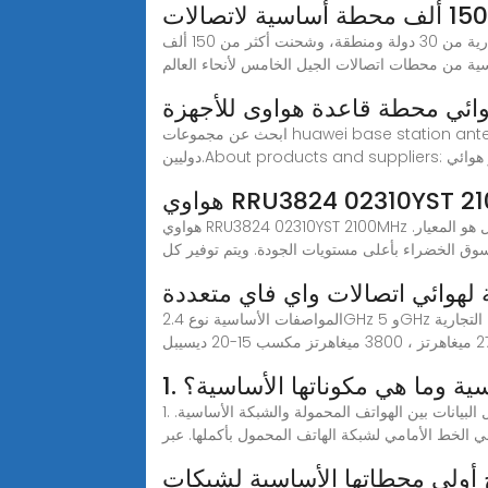
قوانغتشو 27 يونيو 2019 (شينخوا) أعلنت شركة هواوي يوم الأربعاء تلقيها 50 عقدا بشأن خدمات اتصالات الجيل الخامس التجارية من 30 دولة ومنطقة، وشحنت أكثر من 150 ألف
هوائي محطة قاعدة هواوى للأجهزة
ابحث عن مجموعات huawei base station antenna بالجملة على Alibaba.com. نوّع مخزونك باستخدام هوائي Satcom وأجهزة هوائي اتصالات أخرى من موردين
اشتر هوائي
هواوي RRU3824 02310YST 2100MHz وحدة التحكم عن بعد للمحطة الأساسية الموزعة سواء كنت بحاجة إلى منتجات جديدة أو منتجات تم تجديدها، فإن الضمان الشامل هو المعيار.
ق الخضراء بأعلى مستويات الجودة. ويتم توفير كل
هوائي اتصالات واي فاي متعددة
المواصفات الأساسية نوع 2.4GHz و 5GHz هوائي اسم العلامة التجارية Yetnorson رقم الموديل YNX-5G-PT003 مكان المنشأ Guangdong, China نطاق التردد 698-960-
سية وما هي مكوناتها الأساسية؟
1. ما هي المحطة الأساسية وما هي مكوناتها الأساسية؟محطة الاتصالات المتنقلة هي مرفق لاسلكي يغطي منطقة محددة، ويتيح نقل البيانات بين الهواتف المحمولة والشبكة الأساسية.
 الخط الأمامي لشبكة الهاتف المحمول بأكملها. عبر
 أولى محطاتها الأساسية لشبكات