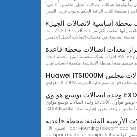
لاسا 2 مارس 2019 / أطلقت شركةلاسا 2 مارس 2019 / أطلقت شركة "تشاينا تيليكوم" الصينية العملاقة للاتصالات أول محطة تعمل بتكنولوجيا شبكات اتصالات الجيل الخامس "5 جي"
ضرة منطقة التبت الذاتية الحكم بجنوب غربي الصين
Jun 27, 2019 · أعلنت شركة (هواوي) الصينية المحدودة للتكنولوجيا، تلقيها 50 عقدا بشأن خدمات اتصالات الجيل الخامس التجارية من 30 دولة ومنطقة، وأنها شحنت أكثر من 150 ألف
محطة أساسية من محطات اتصالات الجيل الخامس
قدرات شبكة محسنة: تتميز محطة قاعدة HW 5G من نوع wh4 بقدرة 4G وقدرات الشبكة اللاسلكية المتطورة ، مما يضمن الاتصال السلس ونقل البيانات بسرعة عالية. دعم النطاق
 تصميم هذه المحطة الأساسية متعددة الاستخدامات
 الاتصالات مجلس
وحدة اتصالات توسيع هواوي EXD5911, موسع اتصالات ، محطة أساسية ، وحدة تعزيز إشارة إمداد الطاقة، يمكنك الحصول على مزيد من التفاصيل حول وحدة اتصالات توسيع هواوي
محطة أساسية ، وحدة تعزيز إشارة إمداد الطاقة
ات الأرضية المثبتة: محطة قاعدية
اشتري الآن:Floor Mounting telecom cabinet includes five compartments. It includes one compartment for batteries and four seperated
وزراء تشتمل خزانة