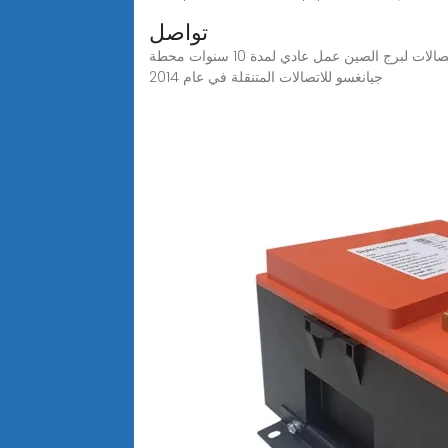
تواصل
محطة هواوي الأساسية في عام 2013 لقد كان مكيف الهواء لدينا يعمل بشكل صحيح لمدة 12 عامًا في عام 2015، تم بناء محطة اتصالات لبرج الصين عمل عادي لمدة 10 سنوات محطة
جيانغسو للاتصالات المتنقلة في عام 2014