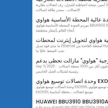
بطارية ليثيوم أيون 48 فولت 100 أمبير، نسخة احتياطية للمنزل، رف اتصالات بطارية Bonnen إمداد بطارية ليثيوم 48 فولت 100 أمبير لنظام النسخ الاحتياطي للبطارية المنزلية ورف
الاتصالات ، مصدر طاقة اتصالات
موردو الجودة المحطة الأساسية هواوي BBU5900 سلسلة 5G LTE - شركة Hong Kong xingheda Co.,Ltd، نحن ملتزمون بتقديم منتجات عالية الجودة، والتي تم بيعها في جميع
أنحاء العالم بأسعار منخفضة.
نية هواوي لتحويل إيثرنت لمحطات
ما مدى قوة تبديل Ethernet لمحطة القاعدة من Huawei؟ ال تحويل إيثرنت لمحطة قاعدة هواوي لا يقتصر نظام نقل البيانات على نقل البيانات فحسب، بل يشمل القيام بذلك بذكاء
تحت الضغط. غالبًا ما
جية "هواوي" مازالت تحظى بدعم
Sep 11, 2023 · وقد أنشأت شركة "إل جي يو بلس" 5,500 محطة اتصالات رئيسية لخدمة شبكات الجيل الخامس القادمة، بينما أنشأ منافسوها المحليون أقل من 1000 محطة اتصالات
رئيسية لشبكات الجيل الخامس.
وحدة اتصالات توسيع هواوي EXD5911, موسع اتصالات ، محطة أساسية ، وحدة تعزيز إشارة إمداد الطاقة، يمكنك الحصول على مزيد من التفاصيل حول وحدة اتصالات توسيع هواوي
EXD5911, موسع اتصالات ، محطة أساسية
HUAWEI BBU3910 BBU3910
جودة عالية HUAWEI BBU3910 BBU3910A GSM WCDMA LTE-FDD اتصالات المحطة الأساسية GSM من الصين, الرائدة في الصين محطة قاعدة اتصالات هواوي BBU3910 المنتج,