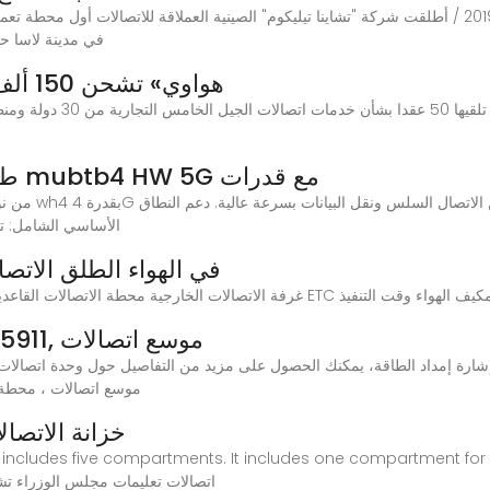
في مدينة لاسا حا
«هواوي» تشحن 150 ألف محطة أساسية لاتصالات الجيل
طراز معدات اتصالات محطة قاعدة mubtb4 HW 5G مع قدرات
الأساسي الشامل: تم
Huawei ITS1000M في الهواء الطلق
وحدة اتصالات توسيع هواوي EXD5911, موسع اتصالات
EXD5911, موسع اتصالات ، 
خزانة الاتصال
compartments for equipments.1.اتصالات تعليمات مجلس ال