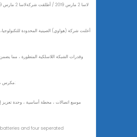
هواوي ITS1000M غرفة الاتصالات الخارجية محطة الاتصالات القاعدية نظام دفع الرسوم عالية السرعة ETC مكرس مكيف الهواء وقت التنفيذ: