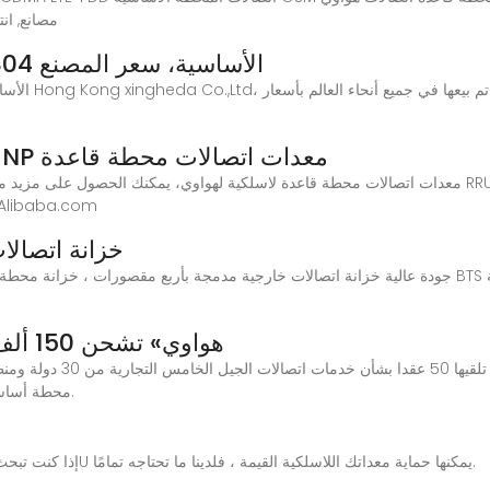
محطة قاعدة اتصالات DMA
جودة عالية محطة هواوي RRU3804 الأساسية، سعر المصنع
RRU3936 MHz 02310MNN/MNP معدات اتصالات محطة قاعدة
محطة قاعدة لاسلكية لهواوي من موقع الجوال على baba.com
خزانة اتصالا
جودة عالية خزانة اتصالات خارجية مدمجة بأربع مقصورات ، خزانة محطة أساسية من الصين, الرائدة في الصي
«هواوي» تشحن 150 ألف محطة أساسية لاتصالات الجيل
محطة أساسية من محطات اتصالات الجيل الخامس لأنحاء العالم.
Feb 3, 2023 · إذا كنت تبحث عن خزانة محطة قاعدة خارجية 14U يمكنها حماية معداتك اللاسلكية القيمة ، فلدينا ما تحتاجه تمامًا.