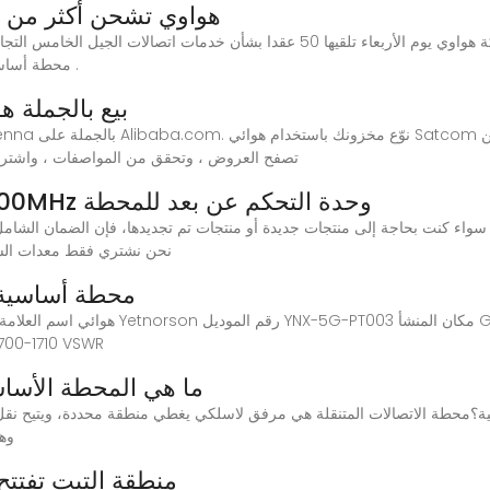
هواوي تشحن أكثر من 150 ألف محطة أساسية لاتصالات
محطة أساسية من محطات اتصالات الجيل الخامس لأنحاء العالم .
بيع بالجملة 
دوليين.About products and suppliers: تصفح العروض ، وتحقق من المواصفات ، و
هواوي RRU3824 02310YST 2100MHz وحدة التحكم عن بعد للمحطة
نحن نشتري فقط معدات السو
محطة أساسية ل
1710-2700 ميغاهرتز ، 3800 ميغاهرتز مكسب 15-20 ديسيبل VSWR
1. ما هي المحطة الأسا
وهي
منطقة التبت تفتتح