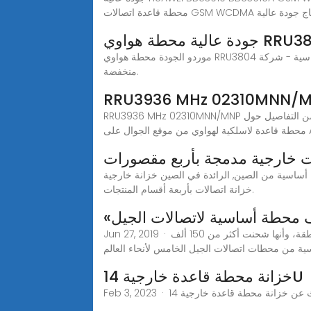
GSM WC مصانع, انتاج جودة عالية
موردو الجودة محطة هواوي RRU3804 الأساسية - شركة Hong Kong xingheda Co.,Ltd، نحن ملتزمون بتقديم منتجات عالية الجودة، والتي تم بيعها في جميع أنحاء العالم بأسعار
منخفضة.
RRU3936 MHz 02310MNN/MNP معدات اتصالات محطة قاعدة لاسلكية لهواوي، يمكنك الحصول على مزيد من التفاصيل حول RRU3936 MHz 02310MNN/MNP معدات اتصالات
Ali
ت خارجية مدمجة بأربع مقصورات
ن خزانة خارجية BTS المنتج, خزانة بيانات خارجية مصانع, انتاج جودة عالية
خزانة اتصالات بأربعة أقسام المنتجات.
Jun 27, 2019 · أعلنت شركة (هواوي) الصينية المحدودة للتكنولوجيا، تلقيها 50 عقدا بشأن خدمات اتصالات الجيل الخامس التجارية من 30 دولة ومنطقة، وأنها شحنت أكثر من 150 ألف
خزانة محطة قاعدة خارجية 14U