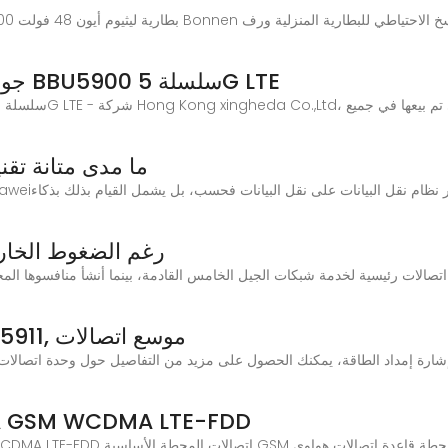
جودة عالية المحطة الأساسية هواوي BBU5900 سلسلة 5G LTE
ما مدى متانة تق
رغم الضغوط الخار
وحدة اتصالات توسيع هواوي EXD5911, موسع اتصالات
A GSM WCDMA LTE-FDD