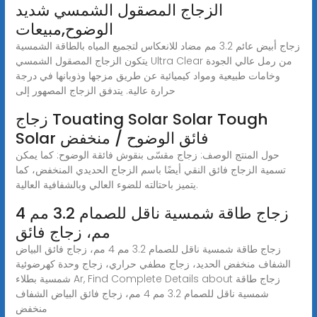
الزجاج المصقول الشمسي شديد
الوضوح,مبيعات
زجاج أبيض عائم 3.2 مم مضاد للانعكاس لتجميع المياه بالطاقة الشمسية
يتكون الزجاج المصقول الشمسي Ultra Clear من رمل عالي الجودة
وخامات طبيعية ومواد كيميائية عن طريق مزجها وذوبانها في درجة
حرارة عالية. يتدفق الزجاج المصهور إلى
زجاج Touating Solar Solar Tough
Solar فائق الوضوح / منخفض
حول المنتج الوصف: زجاج مقسّى بنقوش فائقة الوضوح: كما يمكن
تسمية الزجاج فائق النقي أيضًا باسم الزجاج الحديدي المنخفض، كما
يتميز باحتالته للضوء العالي وبالشفافية العالية.
زجاج طاقة شمسية ناقل للصمام 3.2 مم 4
مم، زجاج فائق
زجاج طاقة شمسية ناقل للصمام 3.2 مم 4 مم، زجاج فائق البياض
الشفاف منخفض الحديد، زجاج مطفي حراري، زجاج وحدة كهرضوئية
شمسية بطلاء Ar, Find Complete Details about زجاج طاقة
شمسية ناقل للصمام 3.2 مم 4 مم، زجاج فائق البياض الشفاف
منخفض