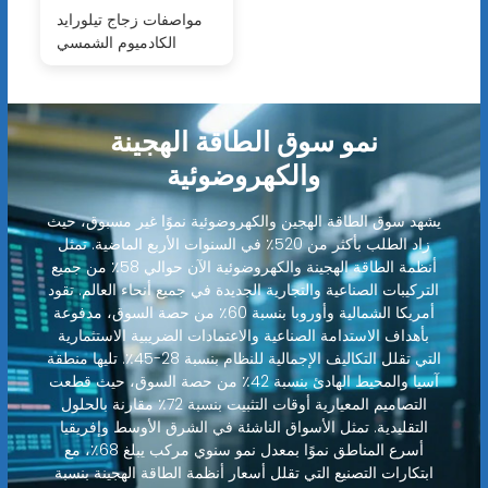
مواصفات زجاج تيلورايد
الكادميوم الشمسي
نمو سوق الطاقة الهجينة
والكهروضوئية
يشهد سوق الطاقة الهجين والكهروضوئية نموًا غير مسبوق، حيث
زاد الطلب بأكثر من 520٪ في السنوات الأربع الماضية. تمثل
أنظمة الطاقة الهجينة والكهروضوئية الآن حوالي 58٪ من جميع
التركيبات الصناعية والتجارية الجديدة في جميع أنحاء العالم. تقود
أمريكا الشمالية وأوروبا بنسبة 60٪ من حصة السوق، مدفوعة
بأهداف الاستدامة الصناعية والاعتمادات الضريبية الاستثمارية
التي تقلل التكاليف الإجمالية للنظام بنسبة 28-45٪. تليها منطقة
آسيا والمحيط الهادئ بنسبة 42٪ من حصة السوق، حيث قطعت
التصاميم المعيارية أوقات التثبيت بنسبة 72٪ مقارنة بالحلول
التقليدية. تمثل الأسواق الناشئة في الشرق الأوسط وإفريقيا
أسرع المناطق نموًا بمعدل نمو سنوي مركب يبلغ 68٪، مع
ابتكارات التصنيع التي تقلل أسعار أنظمة الطاقة الهجينة بنسبة