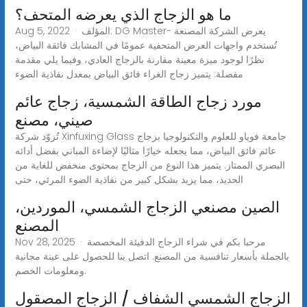
ما هو الزجاج الذي يعرضه المتحف؟
Aug 5, 2022 · المؤلف: DG Master- يعرض الشركة المصنعة
تُستخدم واجهات العرض المتحفية عمومًا في المشابك فائقة البياض،
نظرًا لوجود ميزة معينة مقارنة بالزجاج العادي، وفيما يلي مقدمة
مفصلة: يتميز زجاج الغراء فائق البياض بمعدل نفاذية الضوء
مورد زجاج الطاقة الشمسية، زجاج عائم
صيني، مصنع
تُزوّد شركة Xinfuxing Glass جامعة فوياو للعلوم والتكنولوجيا بزجاج
عائم فائق البياض، مما يجعله خيارًا مثاليًا لإضاءة المباني بفضل أدائه
البصري الممتاز. يتميز هذا النوع من الزجاج بمحتوى منخفض للغاية من
الحديد، مما يزيد بشكل كبير من نفاذية الضوء المرئي، حتى
الصين مصنعي الزجاج الشمسي، الموردين،
المصنع
Nov 28, 2025 · مرحبا بكم في شراء الزجاج الدفيئة المخصصة
بالجملة بأسعار تنافسية من المصنع. اتصل بنا للحصول على عينة مجانية
ومعلومات الخصم.
الزجاج الشمسي الشفاف / الزجاج المصقول