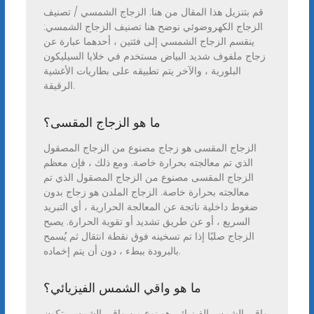
قم بتنزيل هذا المقال من هنا: الزجاج الشمسي / تصنيف
الزجاج الكهروضوئي نوضح هنا تصنيف الزجاج الشمسي:
ينقسم الزجاج الشمسي إلى فئتين ، أحدهما عبارة عن
زجاج ملفوف شديد البياض مستخدم في خلايا السيليكون
البلورية ، والآخر يتم تطبيقه على بطاريات الأغشية
الرقيقة.
ما هو الزجاج المقسى؟
الزجاج المقسى هو زجاج مصنوع من الزجاج المصقول
الذي تم معالجته بحرارة خاصة. ومع ذلك ، فإن معظم
الزجاج المقسى مصنوع من الزجاج المصقول الذي تم
معالجته بحرارة خاصة. الزجاج الملدن هو زجاج بدون
ضغوط داخلية ناتجة عن المعالجة الحرارية ، أي التبريد
السريع ، أو عن طريق تشديد أو تقوية الحرارة. يصبح
الزجاج صلبًا إذا تم تسخينه فوق نقطة انتقال ثم يُسمح
بالبرودة ببطء ، دون أن يتم إخماده.
ما هو واقي الشمس الفيزيائي؟
واقي الشمس الفيزيائي هو نوع من واقي الشمس يتكون