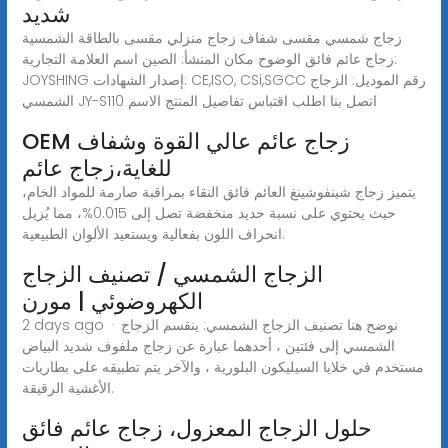
شديد
زجاج شمسي مقسى شفاف زجاج منزلي مقسى بالطاقة الشمسية
زجاج عائم فائق الوضوح مكان المنشأ: الصين اسم العلامة التجارية:
JOYSHING إصدار الشهادات: CE,ISO, CSi,SGCC رقم الموديل: الزجاج
الشمسي JY-S110 اتصل بنا اطلب اقتباس تفاصيل المنتج الاسم
OEM زجاج عائم عالي القوة وشفاف
للغاية،زجاج عائم
يتميز زجاج شينفوشينغ العائم فائق النقاء بمراقبة صارمة للمواد الخام،
حيث يحتوي على نسبة حديد منخفضة تصل إلى 0.015%، مما يُزيل
انحراف اللون بفعالية ويستعيد الألوان الطبيعية.
الزجاج الشمسي / تصنيف الزجاج
الكهروضوئي | مورن
2 days ago · نوضح هنا تصنيف الزجاج الشمسي: ينقسم الزجاج
الشمسي إلى فئتين ، أحدهما عبارة عن زجاج ملفوف شديد البياض
مستخدم في خلايا السيليكون البلورية ، والآخر يتم تطبيقه على بطاريات
الأغشية الرقيقة.
حلول الزجاج المعزول، زجاج عائم فائق