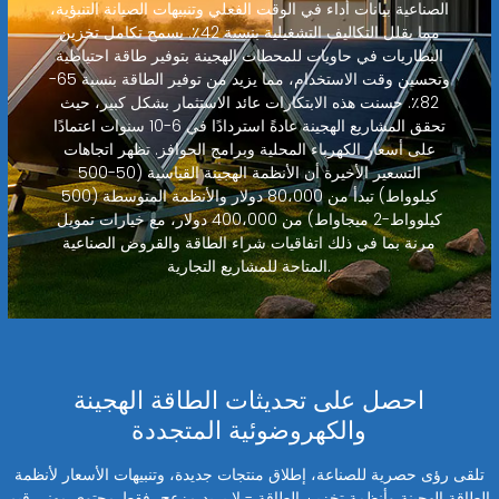
الصناعية بيانات أداء في الوقت الفعلي وتنبيهات الصيانة التنبؤية،
مما يقلل التكاليف التشغيلية بنسبة 42٪. يسمح تكامل تخزين
البطاريات في حاويات للمحطات الهجينة بتوفير طاقة احتياطية
وتحسين وقت الاستخدام، مما يزيد من توفير الطاقة بنسبة 65-
82٪. حسنت هذه الابتكارات عائد الاستثمار بشكل كبير، حيث
تحقق المشاريع الهجينة عادةً استردادًا في 6-10 سنوات اعتمادًا
على أسعار الكهرباء المحلية وبرامج الحوافز. تظهر اتجاهات
التسعير الأخيرة أن الأنظمة الهجينة القياسية (50-500
كيلوواط) تبدأ من 80،000 دولار والأنظمة المتوسطة (500
كيلوواط-2 ميجاواط) من 400،000 دولار، مع خيارات تمويل
مرنة بما في ذلك اتفاقيات شراء الطاقة والقروض الصناعية
المتاحة للمشاريع التجارية.
احصل على تحديثات الطاقة الهجينة
والكهروضوئية المتجددة
تلقى رؤى حصرية للصناعة، إطلاق منتجات جديدة، وتنبيهات الأسعار لأنظمة
الطاقة الهجينة وأنظمة تخزين الطاقة - لا بريد مزعج، فقط محتوى مهني قيم