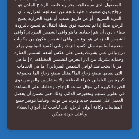
المصقول الذي تم معالجته بحرارة خاصة. الزجاج الملدن هو
زجاج بدون ضغوط داخلية ناتجة عن المعالجة الحرارية ، أي
التبريد السريع ، أو عن طريق تشديد أو تقوية الحرارة. يصبح
الزجاج صلبًا إذا تم تسخينه فوق نقطة انتقال ثم يُسمح بالبرودة
ببطء ، دون أن يتم إخماده. ما هو واقي الشمس الفيزيائي؟واقي
الشمس الفيزيائي هو نوع من واقي الشمس يتكون من مكونات
معدنية أساسية مثل أكسيد الزنك وثاني أكسيد التيتانيوم. يوفر
درع واقي على بشرتك يعمل على عكس أشعة الشمس الضارة
وحماية بشرتك من آثار التعرض للشمس المختلفة. [٢] ما هي
مزايا استخدامك لواقي الشمس الفيزيائي؟. ما هي الخدمات
التي يقدمها مصنع زجاج الما؟يمتلك مصنع زجاج الما مجموعة
كبيرة من العاملين خبراء الصناعة والاستشاريين والمهنيين ذوي
الخبرة الكبيرة في مجال صناعة الزجاج، وحفاظنا على المساعدة
في تطوير عملهم وتحفيزهم الدائم، وذلك حتى نضمن أن يحصل
العميل على تصميم جديد وفريد من نوعه، وقيامنا بتوفير جميع
المقاسات وكافة ألوان الزجاج التي تُناسب كل أذواق العملاء
وبأعلى جودة ممكن