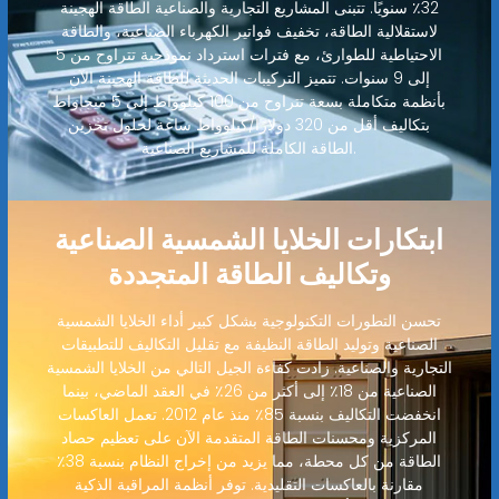
32٪ سنويًا. تتبنى المشاريع التجارية والصناعية الطاقة الهجينة
لاستقلالية الطاقة، تخفيف فواتير الكهرباء الصناعية، والطاقة
الاحتياطية للطوارئ، مع فترات استرداد نموذجية تتراوح من 5
إلى 9 سنوات. تتميز التركيبات الحديثة للطاقة الهجينة الآن
بأنظمة متكاملة بسعة تتراوح من 100 كيلوواط إلى 5 ميجاواط
بتكاليف أقل من 320 دولارًا/كيلوواط ساعة لحلول تخزين
الطاقة الكاملة للمشاريع الصناعية.
ابتكارات الخلايا الشمسية الصناعية
وتكاليف الطاقة المتجددة
تحسن التطورات التكنولوجية بشكل كبير أداء الخلايا الشمسية
الصناعية وتوليد الطاقة النظيفة مع تقليل التكاليف للتطبيقات
التجارية والصناعية. زادت كفاءة الجيل التالي من الخلايا الشمسية
الصناعية من 18٪ إلى أكثر من 26٪ في العقد الماضي، بينما
انخفضت التكاليف بنسبة 85٪ منذ عام 2012. تعمل العاكسات
المركزية ومحسنات الطاقة المتقدمة الآن على تعظيم حصاد
الطاقة من كل محطة، مما يزيد من إخراج النظام بنسبة 38٪
مقارنة بالعاكسات التقليدية. توفر أنظمة المراقبة الذكية