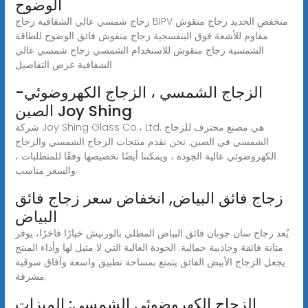
الوضوح
زجاج شمسي عالي الشفافية زجاج BIPV منخفض الحديد زجاج منقوش
مقاوم للأشعة فوق البنفسجية زجاج منقوش فائق الوضوح للطاقة
الشمسية زجاج منقوش للاستخدام الشمسي زجاج شمسي عالي
الشفافية عرض التفاصيل
الزجاج الشمسي ، الزجاج الكهروضوئي-
الصين Joy Shing
شركة Joy Shing Glass Co.، Ltd. هي مصنع محترف للزجاج
الشمسي في الصين. نحن نقدم منتجات الزجاج الشمسي والزجاج
الكهروضوئي عالية الجودة ، ويمكننا أيضًا تخصيصها وفقًا للمتطلبات ،
والسعر مناسب.
زجاج فائق البياض, انخفاض سعر زجاج فائق
البياض
يُعد زجاج سان جوبان فائق البياض المطلي بالورنيش خيارًا فاخرًا، يوفر
متانة فائقة وجاذبية جمالية. الجودة العالية التي لا مثيل لها وأداء المنتج
يجعل الزجاج الأبيض الفائق يتمتع بمساحة تطبيق واسعة وآفاق سوقية
مشرقة.
الزجاج الكهروضوئي الشمسي: الميزات