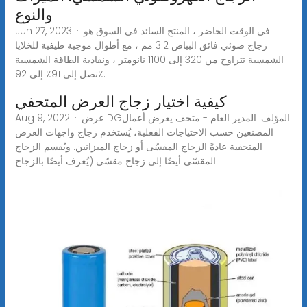
والنوع
Jun 27, 2023 · في الوقت الحاضر ، المنتج السائد في السوق هو
زجاج ضوئي فائق البياض 3.2 مم ، مع أطوال موجية طيفية للخلايا
الشمسية تتراوح من 320 إلى 1100 نانومتر ، ونفاذية الطاقة الشمسية
تصل إلى 91٪ إلى 92٪.
كيفية اختيار زجاج العرض المتحفي
Aug 9, 2022 · عرض DGالمؤلف: المدير العام - متحف يعرض أعمال
المصنعين حسب الاحتياجات الفعلية، يُستخدم زجاج واجهات العرض
المتحفية عادةً الزجاج المقسّى أو زجاج الميزانين. ويُقسم الزجاج
المقسّى أيضًا إلى زجاج مقسّى (يُعرف أيضًا بالزجاج