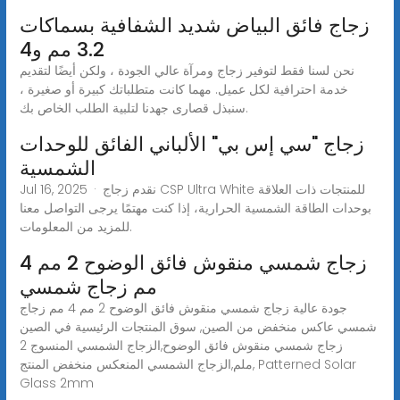
زجاج فائق البياض شديد الشفافية بسماكات
3.2 مم و4
نحن لسنا فقط لتوفير زجاج ومرآة عالي الجودة ، ولكن أيضًا لتقديم
خدمة احترافية لكل عميل. مهما كانت متطلباتك كبيرة أو صغيرة ،
سنبذل قصارى جهدنا لتلبية الطلب الخاص بك.
زجاج "سي إس بي" الألباني الفائق للوحدات
الشمسية
Jul 16, 2025 · نقدم زجاج CSP Ultra White للمنتجات ذات العلاقة
بوحدات الطاقة الشمسية الحرارية، إذا كنت مهتمًا يرجى التواصل معنا
للمزيد من المعلومات.
زجاج شمسي منقوش فائق الوضوح 2 مم 4
مم زجاج شمسي
جودة عالية زجاج شمسي منقوش فائق الوضوح 2 مم 4 مم زجاج
شمسي عاكس منخفض من الصين, سوق المنتجات الرئيسية في الصين
زجاج شمسي منقوش فائق الوضوح,الزجاج الشمسي المنسوج 2
ملم,الزجاج الشمسي المنعكس منخفض المنتج, Patterned Solar
Glass 2mm