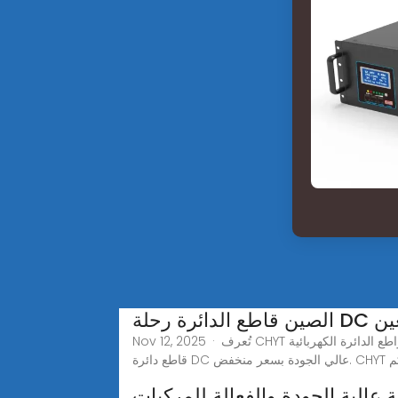
مصنعين
Nov 12, 2025 · تُعرف CHYT بأنها واحدة من أكثر الشركات المصنعة والموردة لقواطع الدائرة الكهربائية DC احترافية في الصين، ويمكنك بيع منتجاتنا بالجملة وشرائها. يقدم مصنعنا
 عالية الجودة والفعالة للمركبات