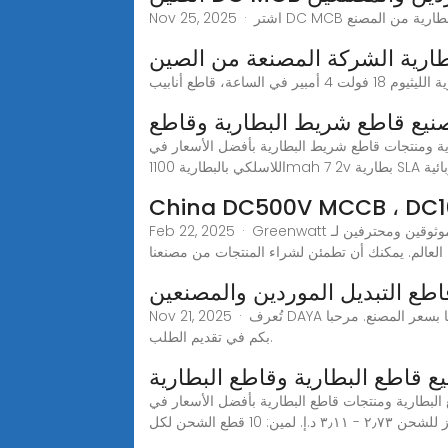
طارية الشركة المصنعة من الصين
يع قاطع شريط البطارية وقاطع
ية بأفضل الأسعار في Alibaba.comالأبحاث ذات الصلة: قاطع القضبان
China DC500V MCCB ، DC
Feb 22, 2025 · Greenwatt هي شركات مصنّعة وموردين كبيرة موثوقين ومحترفين لـ DC500V MCCB ، DC1000V MCCB ، DC1000V MCCB. لدينا العديد من العملاء في
طع التبديل الموردين والمصنعين
Nov 21, 2025 · تُعرف DAYA بأنها واحدة من أكثر الشركات المصنعة احترافية لمحول قاطع التحميل وموردي محول قاطع التحميل في الصين. يمكن شراء منتجاتنا بسعر المصنع. مرحبا
بكم في تقديم الطلب.
 قاطع البطارية وقاطع البطارية
أفضل الأسعار في Alibaba.comKuoyuh 50v 10A التلقائي إعادة بطارية شاحنة السيارات
ين: 10 قطع الشحن لكل