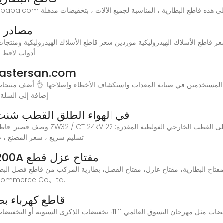
مصادر ش
ع الأسلاك الهيدروليكية موردين سعر قاطع الأسلاك الهيدروليكية ومنتجات سعر قاطع ال
أدوات لاقط ا
قاطع للبطارية n.com
لطلبك😍 كمية قاطع للبطارية DC MCB إض
الصين ZW32 / CT 24kV في الهواء الطلق القطب
التصنيف الحالي: 630A / 1250A تسليم سريع ، س
قاطع فصل البطارية الثقيل 12V 200A مفتاح عزل قطع
200A مفتاح عزل قطع الطاقة - Ltd
قاطع كهرباء بط
بالإضافة إلى ذلك، تحقق دومًا من العروض والتخفيضات مثل مهرجان التسوق العا