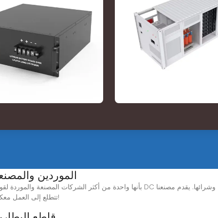
الصين قاطع الدائرة رحلة DC الموردين وال
قاطع دائرة DC عالي الجودة بسعر منخفض. CHYT تتطلع إلى العمل معكم!
قاطع البطارية