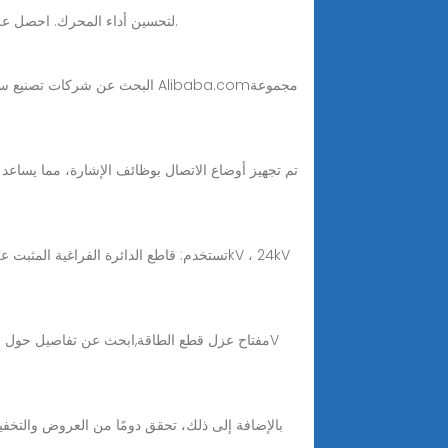
قم بشراء قاطع البطارية عالية السعة والفعالة من Alibaba.com لتحسين أداء المحرك. احصل على هذه قاطع البطارية ، المناسبة لجميع الآلات ، بتخفيضات مذهلة.
البحث عن شركات تصنيع سعر قاط