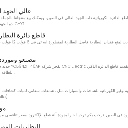
الصين قاطع الدائرة DC عال
قاطع الدائرة DC ذو الجهد العالي عالي الجودة بسعر منخفض. CHYT
قاطع دائرة البطار
مصنعو وموردي 
للطاقة ومراقبة آنية للتطبيقات الصناعية والتجارية والبناء. هذا...
غير الكهربائية للشاحنات والسيارات مثل : شمعات, سفاتي, لمبات, كشافات, نسا
ر.س / قواطع وفواصل كهرباء /قاط
مور
الصين DC MCB للبطاريا