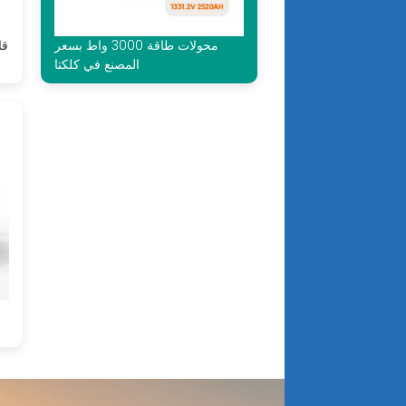
محولات طاقة 3000 واط بسعر
قا
المصنع في كلكتا