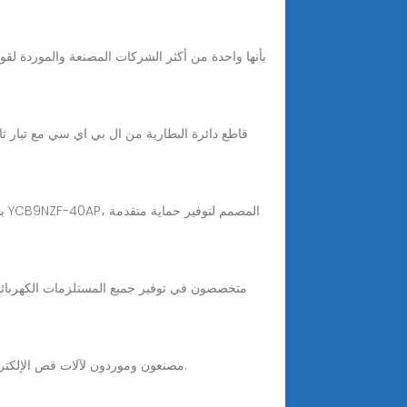
متخصصون في توفير جميع المستلزمات الكهربائية و
Nov 22, 2025 · TOB New Energy - مصنعون وموردون لآلات قص الإلكترود في الصين. نرحب بكم ترحيبا حارا بجودة آلة قطع الإلكترود بسعر تنافسي من المصنع هنا.