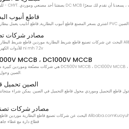
قاطع أنبوب الب
مصادر شركات تصن
البحث عن شركات تصنيع قاطع شريط البطارية موردين قاطع شريط البطارية ومنتجات قاطع شريط البطار
اللاسلكي بالبطارية 1100mah 7 2v بطارية SLA للأدوات الكهربائية ni mh 7.2v
1000V MCCB ، DC1000V MCCB
الصين وحول العالم. يمكنك أن تطمئن لشراء المنتجات من مصنعنا.
الصين تحميل قا
مصادر شركات تصنيع
البحث عن شركات تصنيع قاطع البطارية موردين قاطع البطارية ومنتجات قاطع البطارية ب
قطاع دارة مع غطاء جاهز للشحن ‏٢٫٧٣ - ‏٣٫١١ د.إ.‏ لم