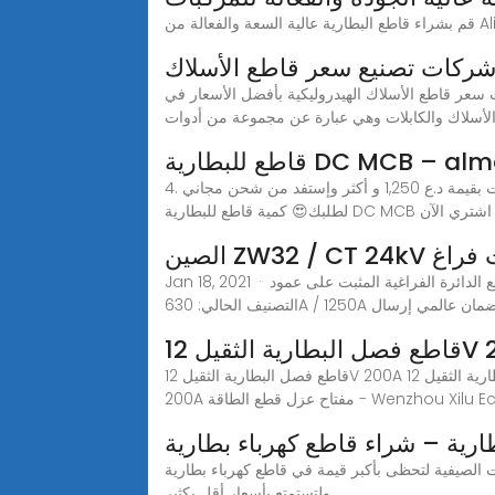
ركات تصنيع سعر قاطع الأسلاك
أسلاك الهيدروليكية بأفضل الأسعار في Alibaba.comمجموعة
لأسلاك والكابلات وهي عبارة عن مجموعة من أدوات
DC MCB – almastersa
4. تم تجهيز أوضاع الاتصال بوظائف الإشارة، مما يساعد المستخدمين في صيانة المعدات واستكشاف الأخطاء وإصلاحها. 👌 أضف منتجات بقيمة د.ع 1,250 و أكثر وإستفد من شحن مجاني
افة إلى السلة اشتري الآن
 شنت فراغ
Jan 18, 2021 · وصف قصير: قاطع الدائرة الفراغية المثبت على عمود ZW32 / CT 24kV تستخدم: قاطع الدائرة الفراغية المثبت على القطب الخارجي الفولطية المقدرة: 22kV ، 24kV
عر المصنع ، ضمان عالمي إرسال
قاطع فصل البطارية الثقيل 12V 200A مفتاح عزل قطع الطاقة,ابحث عن تفاصيل حول مفتاح البطارية، مفتاح عازل، مفتاح الفصل، بطارية المركب من قاطع فصل البطارية الثقيل 12V
Wenzhou Xilu Ecommerce Co., .
ارية – شراء قاطع كهرباء بطارية
لمي 11.11، تخفيضات الذكرى السنوية أو التخفيضات الصيفية لتحظى بأكبر قيمة في قاطع كهرباء بطارية
ولتستمتع بأسعار أقل بكثير.