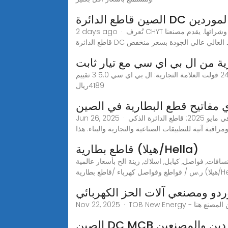
ي الجهد الموردين
2 days ago · تُعرف CHYT بأنها واحدة من أكثر الشركات المصنعة والموردة لقواطع الدائرة الكهربائية ذات الجهد العالي في الصين، ويمكنك بيع منتجاتنا بالجملة وشرائها. يقدم مصنعنا
ية من ال بي اي سي مع تيار ثابت
قاطع دائرة البطارية من ال بي اي سي مع تيار ثابت لمنع فقدان البطارية فاصل البطارية لمقطورة ايه تي في 6 فولت 12 فولت 24 فولت العلامة التجارية: ال بي اي سي 5.0 3 تقييم
مفاتيح قطع البطارية في الصين
Jun 26, 2025 · جديد في مايو 2025: قاطع الدائرة الذكي YCB9NZF-40AP تفخر شركة CNC Electric بتقديم قاطع الدائرة الذكي YCB9NZF-40AP، المصمم لتوفير حماية متقدمة
قاطع بطارية (هيلا/Hella)
فات, فواصل, كيابل, اسلاك, زينة الخ بأسعار عالمية
ع بطارية (هيلا/Hella)
دو ومصنعي آلات الحز الكهربائي
ت الموردين والمصنعين