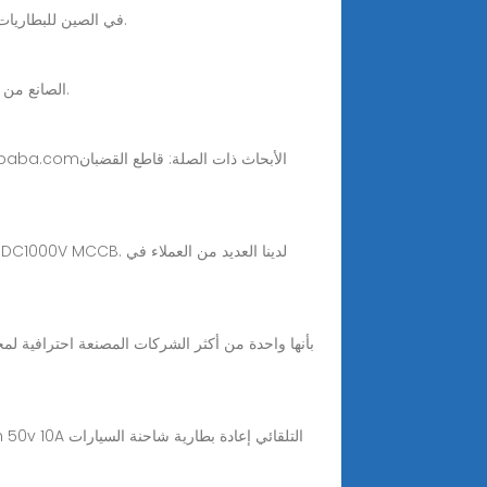
Nov 25, 2025 · اشتر DC MCB للبطارية من المصنع - CHYT. بصفتنا أحد مصنعي وموردي DC MCB في الصين للبطاريات ، يسعدنا أن نقدم لك سعرًا.
اشتري بسعر المصنع قاطع أنبوب البطارية, قاطع أنابيب يعمل ببطارية الليثيوم 18 فولت 4 أمبير في الساعة، قاطع أنابيب PVC الصانع من الصين.