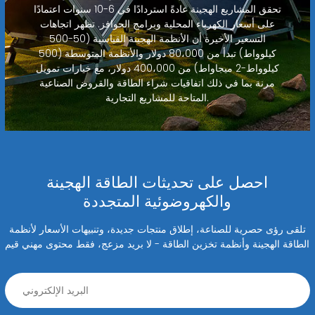
تحقق المشاريع الهجينة عادةً استردادًا في 6-10 سنوات اعتمادًا
على أسعار الكهرباء المحلية وبرامج الحوافز. تظهر اتجاهات
التسعير الأخيرة أن الأنظمة الهجينة القياسية (50-500
كيلوواط) تبدأ من 80،000 دولار والأنظمة المتوسطة (500
كيلوواط-2 ميجاواط) من 400،000 دولار، مع خيارات تمويل
مرنة بما في ذلك اتفاقيات شراء الطاقة والقروض الصناعية
المتاحة للمشاريع التجارية.
احصل على تحديثات الطاقة الهجينة
والكهروضوئية المتجددة
تلقى رؤى حصرية للصناعة، إطلاق منتجات جديدة، وتنبيهات الأسعار لأنظمة
الطاقة الهجينة وأنظمة تخزين الطاقة - لا بريد مزعج، فقط محتوى مهني قيم