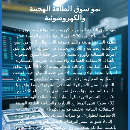
نمو سوق الطاقة الهجينة
والكهروضوئية
يشهد سوق الطاقة الهجين والكهروضوئية نموًا غير مسبوق، حيث
زاد الطلب بأكثر من 520٪ في السنوات الأربع الماضية. تمثل
أنظمة الطاقة الهجينة والكهروضوئية الآن حوالي 58٪ من جميع
التركيبات الصناعية والتجارية الجديدة في جميع أنحاء العالم. تقود
أمريكا الشمالية وأوروبا بنسبة 60٪ من حصة السوق، مدفوعة
بأهداف الاستدامة الصناعية والاعتمادات الضريبية الاستثمارية
التي تقلل التكاليف الإجمالية للنظام بنسبة 28-45٪. تليها منطقة
آسيا والمحيط الهادئ بنسبة 42٪ من حصة السوق، حيث قطعت
التصاميم المعيارية أوقات التثبيت بنسبة 72٪ مقارنة بالحلول
التقليدية. تمثل الأسواق الناشئة في الشرق الأوسط وإفريقيا
أسرع المناطق نموًا بمعدل نمو سنوي مركب يبلغ 68٪، مع
ابتكارات التصنيع التي تقلل أسعار أنظمة الطاقة الهجينة بنسبة
32٪ سنويًا. تتبنى المشاريع التجارية والصناعية الطاقة الهجينة
لاستقلالية الطاقة، تخفيف فواتير الكهرباء الصناعية، والطاقة
الاحتياطية للطوارئ، مع فترات استرداد نموذجية تتراوح من 5
إلى 9 سنوات. تتميز التركيبات الحديثة للطاقة الهجينة الآن
بأنظمة متكاملة بسعة تتراوح من 100 كيلوواط إلى 5 ميجاواط