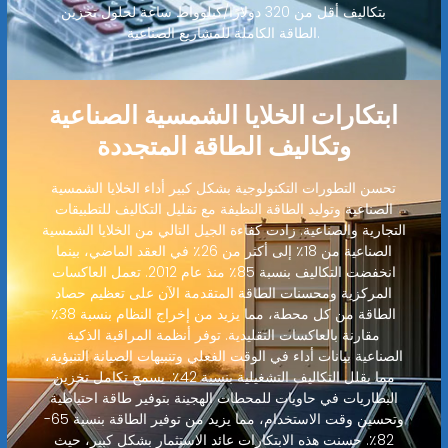
بتكاليف أقل من 320 دولارًا/كيلوواط ساعة لحلول تخزين
الطاقة الكاملة للمشاريع الصناعية.
ابتكارات الخلايا الشمسية الصناعية
وتكاليف الطاقة المتجددة
تحسن التطورات التكنولوجية بشكل كبير أداء الخلايا الشمسية
الصناعية وتوليد الطاقة النظيفة مع تقليل التكاليف للتطبيقات
التجارية والصناعية. زادت كفاءة الجيل التالي من الخلايا الشمسية
الصناعية من 18٪ إلى أكثر من 26٪ في العقد الماضي، بينما
انخفضت التكاليف بنسبة 85٪ منذ عام 2012. تعمل العاكسات
المركزية ومحسنات الطاقة المتقدمة الآن على تعظيم حصاد
الطاقة من كل محطة، مما يزيد من إخراج النظام بنسبة 38٪
مقارنة بالعاكسات التقليدية. توفر أنظمة المراقبة الذكية
الصناعية بيانات أداء في الوقت الفعلي وتنبيهات الصيانة التنبؤية،
مما يقلل التكاليف التشغيلية بنسبة 42٪. يسمح تكامل تخزين
البطاريات في حاويات للمحطات الهجينة بتوفير طاقة احتياطية
وتحسين وقت الاستخدام، مما يزيد من توفير الطاقة بنسبة 65-
82٪. حسنت هذه الابتكارات عائد الاستثمار بشكل كبير، حيث