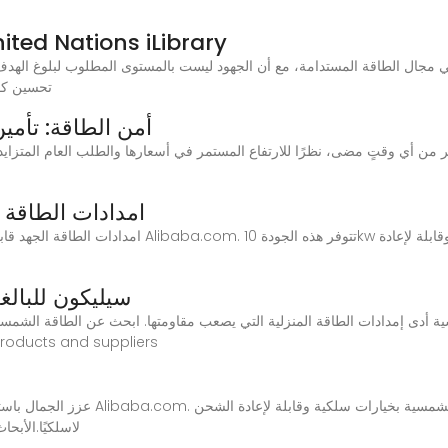
طاقة نظيفة وبأسعار معقولة | ations iLibrary
تحسين كفا
أمن الطاقة: تأمي
10kw امدادات الطا
سيليكون للبالغ
المتوفرة والمصنوعة من السيليكون الطبي. suppliers
عزز الجمال باستخدام أنظمة إمدادات الط
لاسلكيًا.الأبح