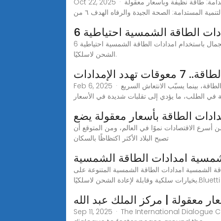
Oct 22, 2025 · الرئيسية الهدف ٧ من أهداف التنمية المستدامة: طاقة نظيفة وبأسعار معقولة Sustainable Development Goals (SDGs) الهدف ٢ من أهداف التنمية
عزز الجمال باستخدام امدادات الطاقة الشمسية احتياطية 6kw المتنوعة على Alibaba.com. تتوفر هذه الجودة امدادات الطاقة الشمسية احتياطية 6kw بخيارات سلكية وقابلة لإعادة
الشحن لاسلكيًا.
 تهدد الإمدادات
Feb 6, 2025 · تؤثّر الأزمات الاقتصادية مباشرةً باستقرار أسواق الطاقة، وعلى سبيل المثال، يؤدي الركود الاقتصادي إلى انخفاض الطلب على الطاقة، بينما يسبّب الانتعاش السريع
ة في الطلب، ما يؤدي إلى تقلبات شديدة في الأسعار
دادات الطاقة بأسعار معقولة يضع
 من أسرع الاقتصادات نموًا في العالم، ومن المتوقع أن
تصبح البلاد الأكثر اكتظاظًا بالسكان
مسية امدادات الطاقة الشمسية
ية المتنوعة على Alibaba.com. تتوفر هذه الجودة مجموعة الطاقة الشمسية امدادات الطاقة الشمسية
ر معقولة | مركز الملك عبد الله
Sep 11, 2025 · The International Dialogue 