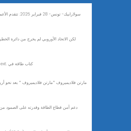
سولارابيك- تونس
Sep 15, 2022 · Translations in context of "المستدامة والآمنة وبأسعار معقولة" in Arabic-English from Reverso Context: كتاب طاقة في