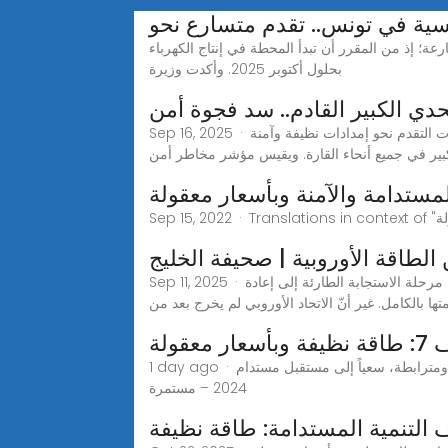
ية في تونس.. تقدم متسارع نحو
وتيرة متسارعة؛ إذ من المقرر أن تبدأ المحطة في إنتاج الكهرباء
بحلول أكتوبر 2025. وأكدت وزيرة
تحدي الكبير القادم.. سد فجوة أمن
Sep 16, 2025 · لكن الاتحاد الأوروبي لم يخرج من دائرة الخطر بعد، بحسب تقرير حديث لرويترز، فلا تزال نقاط الضعف العميقة قائمة، ويتفاوت التقدم نحو إمدادات نظيفة وآمنة
ير في جميع أنحاء القارة. ويقيس مؤشر مخاطر أمن
مستدامة والآمنة وبأسعار معقولة
الطاقة الأوروبية | صحيفة الخليج
Sep 11, 2025 · مارتن فلاديميروف *مارتن فلاديميروف * بعد نحو أربع سنوات على اندلاع أزمة الطاقة في أوروبا أواخر عام 2021، انتقلت القارة من مرحلة الاستجابة الطارئة إلى إعادة
ا بالكامل. غير أنّ الاتحاد الأوروبي لم يخرج بعد من
عار معقولة
1 day ago · دعم أمن قطاع الطاقة وقدرته على الصمود من خلال التحوّل في مجال الطاقة تمكين البلدان من بناء نظم طاقة متينة وشاملة ومترابطة، سعياً إلى مستقبل مستدام
2024 – مستمرة