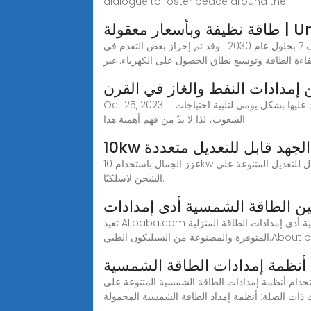
dialogue to foster peace around the
United N
يواصل العالم التقدم نحو تحقيق الغايات المحددة في مجال الطاقة المستدامة، مع أن الجهود ليست بالمستوى المطلوب لبلوغ الهدف 7 بحلول عام 2030 . وقد تم إحراز بعض التقدم في
ءة الطاقة وتوسيع نطاق الحصول على الكهرباء. غير
ن إمدادات النفط والغاز في القرن
Oct 25, 2023 · أصبح أمر توفير أمن الطاقة ضرورةً ملحةً اليوم أكثر من أي وقتٍ مضى، نظرًا للارتفاع المستمر في أسعارها والطلب العام المتزايد عليها بشكل يومي لتلبية احتياجات
الشعوب، لذا لا بدّ من فهم أهمية هذا
قة الجهد قابل للتعديل متعددة
عزز الجمال باستخدام 10kw امدادات الطاقة الجهد قابل للتعديل المتنوعة على Alibaba.com. تتوفر هذه الجودة 10kw امدادات الطاقة الجهد قابل للتعديل بخيارات سلكية وقابلة لإعادة
الشحن لاسلكيًا.
ين الطاقة الشمسية أدى إمدادات
تعيد Alibaba.com تنشيط الرغبة الجنسية بمجموعة الطاقة الشمسية أدى إمدادات الطاقة المنزلية التي يصعب مقاومتها. ابحث عن الطاقة الشمسية أدى إمدادات الطاقة المنزلية
About products and
أنظمة إمدادات الطاقة الشمسية
اقة الشمسية المتنوعة على Alibaba.com. تتوفر هذه الجودة أنظمة إمدادات الطاقة الشمسية بخيارات سلكية وقابلة لإعادة الشحن
اث ذات الصلة: أنظمة إمداد الطاقة الشمسية المحمولة