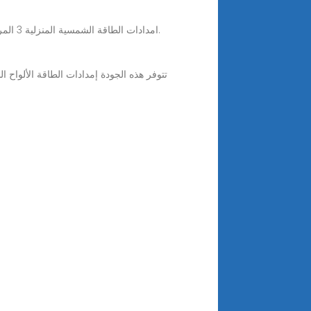
امدادات الطاقة الشمسية المنزلية 3 المرحلة هي أجهزة للعناية بالبشرة تُستخدم لعلاج حب الشباب ، أو تجديد شباب الجلد ، أو علاج الندبات ، أو حتى تقليل علامات الشيخوخة.