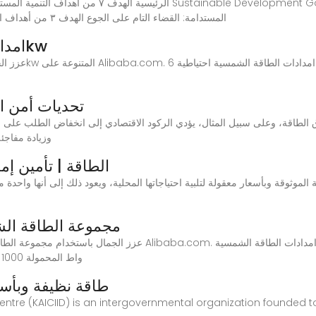
المستدامة: القضاء التام على الجوع الهدف ٣ من أهداف التنمية المستدامة: الصحة الجيدة والرفاه الهدف ٦ من
امدادات الطاقة الشمسية احتياطية 6kw
تحديات أمن الطاقة.. 7 معوقات
وزيادة مفاجئ
الطاقة | تأمين إم
قة الموثوقة وبأسعار معقولة لتلبية احتياجاتها المحلية، ويعود ذلك إلى أنها واحدة
مجموعة الطاقة الش
عزز الجمال باستخدام مجموعة الطاقة الشمسية امدادات الطاقة الشمس
بخيارات سلكية وقابلة لإعادة الشحن لاسلكيًا.Bluetti 1000 واط المحمولة
طاقة نظيفة وبأسعا
Centre (KAICIID) is an intergovernmental organization founded t