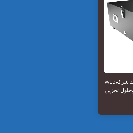
WEBتعد شركة rept، التي تأسست عام 2017، لاعبًا ديناميكيًا في صناعة بطاريات الطاقة،
 وحلول تخزين