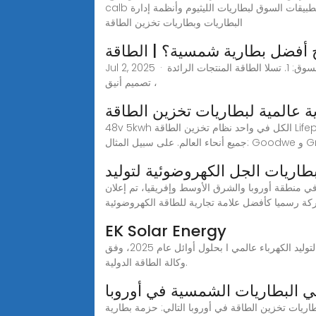
calb هي واحدة من أفضل 10 شركات مصنعة لبطاريات الليثيوم لتخزين الطاقة، وهي متخصصة في تطوير وإنتاج ومبيعات وتطوير تطبيقات السوق لبطاريات الليثيوم وأنظمة إدارة
البطاريات وبطاريات تخزين الطاقة
Jul 2, 2025 · بعض شركات تخزين الطاقة الأكثر شعبية في السوق: 1. تسلا الطاقة المنتجات الرائدة: Powerwall & PowerPack المزايا: تكامل سلس مع Tesla Solar Systems ،
تصميم أنيق ،
ة عالمية لبطاريات تخزين الطاقة
48v 5kwh الكل في واحد نظام تخزين الطاقة Lifepo4 البطارية الشمسية إن تخزين طاقة البطارية في KHLiTech متوافق تمام ا مع محولات أكثر من 16 علامة تجارية معروفة في
بطاريات الجل الكهروضوئية لتوليد
 منطقة أوروبا والشرق الأوسط وإفريقيا، تم إعلان
كة رسميا كأفضل علامة تجارية للطاقة الكهروضوئية
EK Solar Energy
علامة تجارية لبطاريات تخزين الطاقة عام 2023 ومن المتوق ع -أيض ا- أن تتجاوز مصادر الطاقة المتجددة الفحم لتصبح أكبر مصدر لتوليد الكهرباء عالمي ا بحلول أوائل عام 2025، وفق
وكالة الطاقة الدولية.