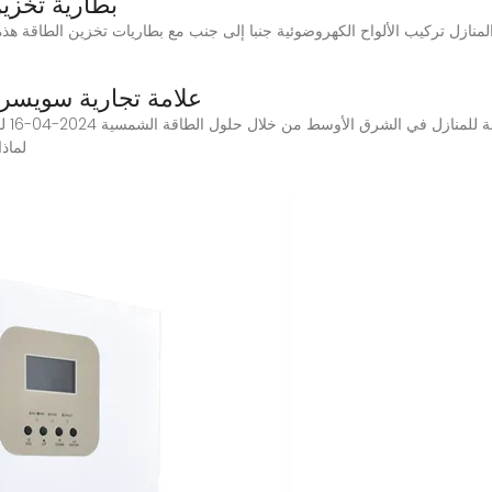
بطارية تخزي
علامة تجارية سويسري
توفير
02-27 ل