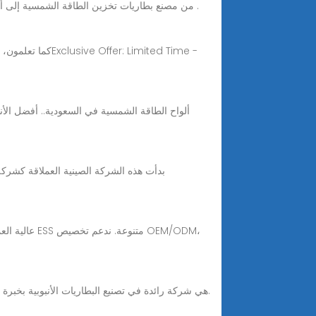
أفضل 10 مُصنِّعين لألواح الليثيوم الشمسية في جميع أنحاء العالم آخر مرة ، يرشدك مصنع SmartPropel من مصنع بطاريات تخزين الطاقة الشمسية إلى أفضل 10 جدران في العالم .
أفضل مورد لبطاريات الطاقة الشمسية في لبنان Vantom هي شركة رائدة في تصنيع البطاريات الأنبوبية بخبرة تزيد عن 10 سنوات في تصدير وتوريد البطاريات الأنبوبية الهندية في لبنان.