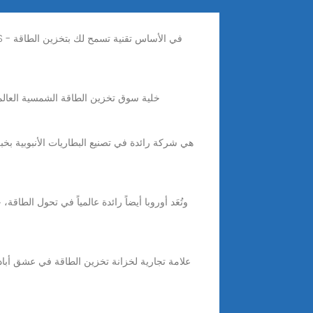
علامة تجارية جديدة لبطاريات الطاقة 50ah Ncm بطاريات تخزين الطاقة Calb 3.7v خلية سوق تخزين الطاقة الشمسية العالمية تلامس 1