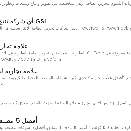
أي شركة تنتج أفضل بطارية شمسية؟ | الطاقة GSL
علامة تجاري
جميع أنحاء العالم. على سبيل المثال: Goodwe و Growatt و Victron و LXP و Sofar و
علامة تجارية ل
م "أفضل علامة تجارية كإحدى أكبر الشركات المصنعة للوحدات الكهروضوئية في
الشر
أفضل 5 مصنعي البطاريات الشمسية في أوروبا
السابق: أفضل 5 شركات مصنعة لبطاريات تخزين الطاقة في أوروبا التالي: حزمة بطارية LiFePo48 لرف الخادم 100 فولت 4 أمبير