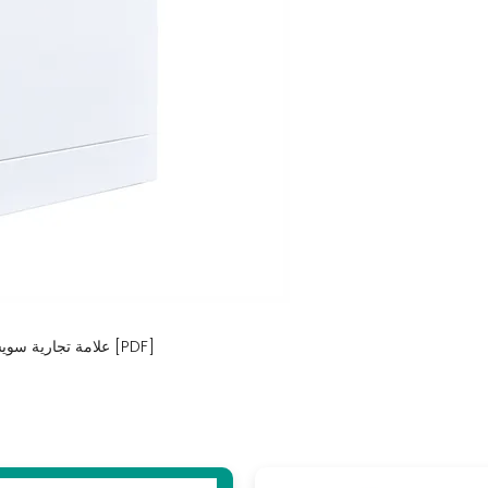
علامة تجارية سويسرية لبطاريات تخزين الطاقة الشمسية في زيورخ [PDF]