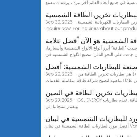
Sep 30, 2025 · كما تعلمون، مع تزايد تحول العالم نحو الطاقة المتجددة، أصبح من الواضح جدًا مدى أهمية تخزين البطاريات الكهربائية الشمسيةExclusive Offer: Limited Time -
Inquire Now! For inquiries about our product
ة الشمسية هو الآن أفضل علامة
ية.. أفضل الأنواع والأسعار (تقرير) أفضل أنواع ألواح الطاقة الشمسية لعام 2022 (تقرير) ورصدت "الطاقة" أبرز أنواع الألواح الشمسية وأسعارها،
ي جاءت على النحو التالي: مصنع الألواح الشمسية في
نعة للبطاريات الشمسية: أفضل
Sep 20, 2025 · من أكثر بطاريات الطاقة الشمسية كفاءةً هي بطاريات تخزين الطاقة من BYD (Build Your Dreams). بدأت هذه الشركة الصينية العملاقة كشركة مصنعة
ن عامًا الماضية لتصبح شركة طاقة متكاملة الخدمات
طاريات تخزين الطاقة في الصين
Sep 23, 2025 · GSL ENERGY هي شركة صينية رائدة عالميًا في تصنيع بطاريات تخزين الطاقة، تقدم بطاريات LiFePO4 عالية العمر وحلول ESS متنوعة. ندعم تخصيص OEM/ODM،
ونصدر منتجاتنا إلى