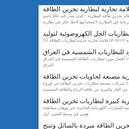
امة تجارية لبطارية تخزين الطاقة
ي يشار إليه غالبًا باسم BESS - في الأساس تقنية تسمح لك بتخزين الطاقة
ربائية في البطارية لاستخدامها لاحقًا. فكر في بطارية
بطاريات الجل الكهروضوئية لتوليد
أفضل مورد لبطاريات الطاقة الشمسية في العراق Vantom هي شركة رائدة في تصنيع البطاريات الأنبوبية بخبرة تزيد عن 10 سنوات في تصدير وتوريد البطاريات الأنبوبية الهندية في
العراق.
 مصنعة لحاويات تخزين الطاقة
أفضل 5 شركات مصنعة لبطاريات تخزين الطاقة في أوروبا - Shenzhen Xuhongchuang Technology Co., Ltd. وتُعَد أوروبا أيضاً رائدة عالمياً في تحول الطاقة، حيث تتحول
رية كبيرة لبطاريات تخزين الطاقة
وهي علامة تجارية صينية للسيارات الكهربائية الفاخرة، في ووهان بمقاطعة
هوبي في وسط الصين، أول
خزين الطاقة مبردة بالسائل وتنتج