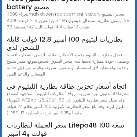
battery مصنع
شراء 4000mah dyson replacement battery بسعر المصنع
من الصين, 21.6 فولت 4000mAh ديسون بطارية استبدال لديسون V8
7.2 فولت 12 فولت 14.4 فولت الشركة المصنعة.
بطاريات ليثيوم 100 أمبير 12.8 فولت قابلة
للشحن لدى
أفضل بطاريات اليثيوم بجميع الأحجام القابلة للشحن بأسعار تنافسية
وبضمان جودة ممتازة تجدها لدى متجر السوق السعوديموقع مميز متنوع
وخدمة واستجابة لاي استفسار أو مشورة سريعة وقيمة من قبل خدمة
المبيعات والدعم الفني
اتجاه أسعار تخزين طاقة بطارية الليثيوم في
سعرها 50 مليون ليرة سورية.. رواج "بطاريات الليثيوم" لمواجهة انقطاع
الكهرباء WEBApr 28, 2024· وقد يصل سعر بطارية الليثيوم إلى 50
مليون ليرة، وقد بلغ سعر البطارية الأنبوبية 200 أمبير نظام 24 فولط
(LPBF) 17 مليوناً و925 ألف ليرة، والبطارية
سعر الجملة لبطاريات Lifepo48 سعة 100
فولت و4 أمبير