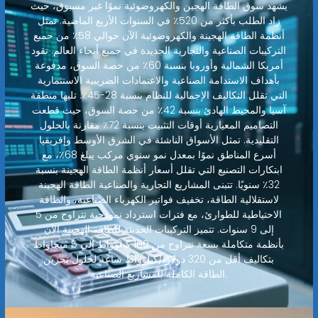
يشهد سوق الطاقة الهجين والكهروضوئية نموًا غير مسبوق، حيث
زاد الطلب بأكثر من 520٪ في السنوات الأربع الماضية. تمثل
أنظمة الطاقة الهجينة والكهروضوئية الآن حوالي 58٪ من جميع
التركيبات الصناعية والتجارية الجديدة في جميع أنحاء العالم. تقود
أمريكا الشمالية وأوروبا بنسبة 60٪ من حصة السوق، مدفوعة
بأهداف الاستدامة الصناعية والاعتمادات الضريبية الاستثمارية
التي تقلل التكاليف الإجمالية للنظام بنسبة 28-45٪. تليها منطقة
آسيا والمحيط الهادئ بنسبة 42٪ من حصة السوق، حيث قطعت
التصاميم المعيارية أوقات التثبيت بنسبة 72٪ مقارنة بالحلول
التقليدية. تمثل الأسواق الناشئة في الشرق الأوسط وإفريقيا
أسرع المناطق نموًا بمعدل نمو سنوي مركب يبلغ 68٪، مع
ابتكارات التصنيع التي تقلل أسعار أنظمة الطاقة الهجينة بنسبة
32٪ سنويًا. تتبنى المشاريع التجارية والصناعية الطاقة الهجينة
لاستقلالية الطاقة، تخفيف فواتير الكهرباء الصناعية، والطاقة
الاحتياطية للطوارئ، مع فترات استرداد نموذجية تتراوح من 5
إلى 9 سنوات. تتميز التركيبات الحديثة للطاقة الهجينة الآن
بأنظمة متكاملة بسعة تتراوح من 100 كيلوواط إلى 5 ميجاواط
بتكاليف أقل من 320 دولارًا/كيلوواط ساعة لحلول تخزين
الطاقة الكاملة للمشاريع الصناعية.