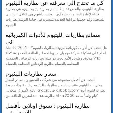
كل ما تحتاج إلى معرفته عن بطارية الليثيوم
بطارية الليثيوم، والمعروفة أيضًا باسم بطارية ليثيوم أيون، هي بطارية
قابلة لإعادة الشحن حيث تكون أيونات الليثيوم هي الناقل الرئيسي
للشحنة. وقد جعلتها مزاياها العديدة منتشرة في حياتنا اليومية.بطاريات
الليثيوم
مصانع بطاريات الليثيوم للأدوات الكهربائية
في
Apr 22, 2025 · هل تبحث عن أدوات كهربائية مزودة ببطاريات ليثيوم؟
اطلع على تشكيلة شركة فوجيان مينهوا لمصادر الطاقة المحدودة، لأداء
موثوق وطويل الأمد.بحث ذو صلة بطاريات الرصاص الحمضية Vrla
المنظمة بالصمام بطارية الرصاص المنظمة بالصمام
اسعار بطاريات الليثيوم
البحث عن أفضل مجموعة من شركات التصنيع والمصادر اسعار
بطاريات الليثيوم منتجات اسعار بطاريات الليثيوم رخيصة وذات جودة
عالية لأسواق متحدثي arabic في alibaba.comبطارية ليثيوم أيون
لتخزين الطاقة من cerrss بطارية Akku 20 كيلو واط/ساعة 30
بطارية الليثيوم : تسوق اونلاين بأفضل
الاسعار في