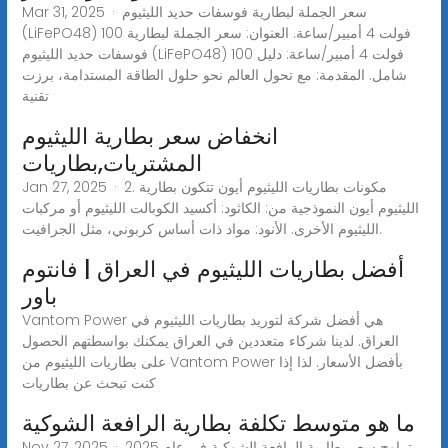
Mar 31, 2025 · سعر الجملة لبطارية فوسفات حديد الليثيوم
(LiFePO48) 100 فولت 4 أمبير/ساعة. العنوان: سعر الجملة لبطارية
فوسفات حديد الليثيوم (LiFePO48) 100 فولت 4 أمبير/ساعة: دليل
شامل. المقدمة: مع تحول العالم نحو حلول الطاقة المستدامة، برزت
تقنية
انخفاض سعر بطارية الليثيوم
المشتريات,بطاريات
Jan 27, 2025 · 2. مكونات بطاريات الليثيوم أيون تتكون بطارية
الليثيوم أيون النموذجية من: الكاثود: أكسيد الكوبالت الليثيوم أو مركبات
الليثيوم الأخرى. الأنود: مواد ذات أساس كربوني، مثل الجرافيت.
أفضل بطاريات الليثيوم في العراق | فانتوم
باور
Vantom Power هي أفضل شركة لتوريد بطاريات الليثيوم في
العراق. لدينا شركاء متعددين في العراق يمكنك بواسطتهم الحصول
على بطاريات الليثيوم من Vantom Power بأفضل الأسعار. لذا إذا
كنت تبحث عن بطاريات
ما هو متوسط تكلفة بطارية الرافعة الشوكية
Nov 27, 2025 · يتراوح سعر بطارية الرافعة الشوكية في عام 2025