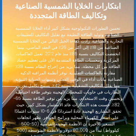
ابتكارات الخلايا الشمسية الصناعية
وتكاليف الطاقة المتجددة
تحسن التطورات التكنولوجية بشكل كبير أداء الخلايا الشمسية
الصناعية وتوليد الطاقة النظيفة مع تقليل التكاليف للتطبيقات
التجارية والصناعية. زادت كفاءة الجيل التالي من الخلايا الشمسية
الصناعية من 18٪ إلى أكثر من 26٪ في العقد الماضي، بينما
انخفضت التكاليف بنسبة 85٪ منذ عام 2012. تعمل العاكسات
المركزية ومحسنات الطاقة المتقدمة الآن على تعظيم حصاد
الطاقة من كل محطة، مما يزيد من إخراج النظام بنسبة 38٪
مقارنة بالعاكسات التقليدية. توفر أنظمة المراقبة الذكية
الصناعية بيانات أداء في الوقت الفعلي وتنبيهات الصيانة التنبؤية،
مما يقلل التكاليف التشغيلية بنسبة 42٪. يسمح تكامل تخزين
البطاريات في حاويات للمحطات الهجينة بتوفير طاقة احتياطية
وتحسين وقت الاستخدام، مما يزيد من توفير الطاقة بنسبة 65-
82٪. حسنت هذه الابتكارات عائد الاستثمار بشكل كبير، حيث
تحقق المشاريع الهجينة عادةً استردادًا في 6-10 سنوات اعتمادًا
على أسعار الكهرباء المحلية وبرامج الحوافز. تظهر اتجاهات
التسعير الأخيرة أن الأنظمة الهجينة القياسية (50-500
كيلوواط) تبدأ من 80،000 دولار والأنظمة المتوسطة (500