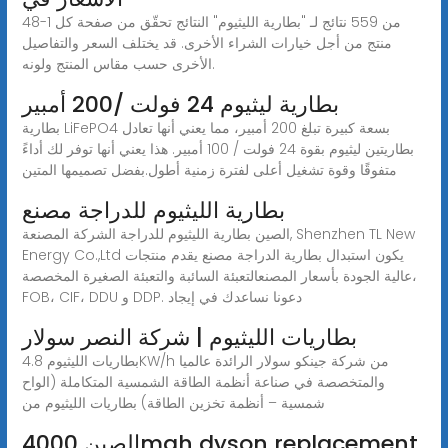
48-1 من 559 نتائج لـ "بطارية الليثيوم" النتائج تحقّق من صفحة كل
منتج من أجل خيارات الشراء الأخرى. قد يختلف السعر والتفاصيل
الأخرى حسب مقاس المنتج ولونه.
بطارية ليثيوم 24 فولت /200 أمبير
بطارية LiFePO4 بسعة كبيرة تبلغ 200 أمبير، مما يعني أنها تعادل
بطاريتين ليثيوم بقوة 24 فولت / 100 أمبير. هذا يعني أنها توفر لك أداءً
متفوقًا وقوة تشغيل أعلى لفترة زمنية أطول.بفضل تصميمها المتين
بطارية الليثيوم للدراجة مصنع
الصين بطارية الليثيوم للدراجة الشركة المصنعة, Shenzhen TL New
Energy Co.,Ltd يكون استبدال بطارية الدراجة مصنع يقدم منتجات
عالية الجودة بأسعار المصنعالتعبئة السائبة والتعبئة الصغيرة المخصصة،
FOB، CIF، DDU و DDP. دعونا نساعدك في إيجاد
بطاريات الليثيوم | شركة النصر سولار
بطاريات الليثيوم 4.8KW/h من شركة جينكو سولار الرائدة عالميا
والمتخصصة في صناعة أنظمة الطاقة الشمسية المتكاملة (الواح
شمسية – أنظمة تخزين الطاقة) بطاريات الليثيوم من
الصين 4000mah dyson replacement