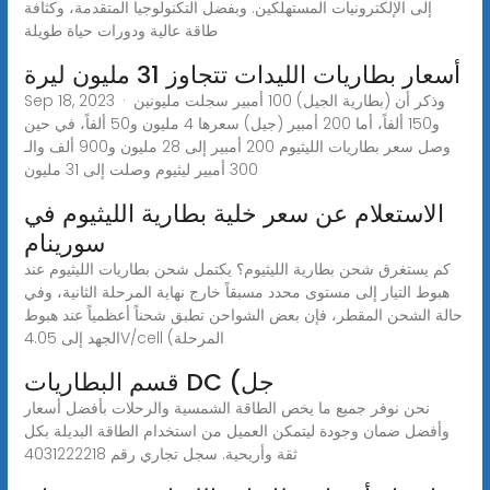
إلى الإلكترونيات المستهلكين. وبفضل التكنولوجيا المتقدمة، وكثافة
طاقة عالية ودورات حياة طويلة
أسعار بطاريات الليدات تتجاوز 31 مليون ليرة
Sep 18, 2023 · وذكر أن (بطارية الجيل) 100 أمبير سجلت مليونين
و150 ألفاً، أما 200 أمبير (جيل) سعرها 4 مليون و50 ألفاً، في حين
وصل سعر بطاريات الليثيوم 200 أمبير إلى 28 مليون و900 ألف والـ
300 أمبير ليثيوم وصلت إلى 31 مليون
الاستعلام عن سعر خلية بطارية الليثيوم في
سورينام
كم يستغرق شحن بطارية الليثيوم؟ يكتمل شحن بطاريات الليثيوم عند
هبوط التيار إلى مستوى محدد مسبقاً خارج نهاية المرحلة الثانية، وفي
حالة الشحن المقطر، فإن بعض الشواحن تطبق شحناً أعظمياً عند هبوط
الجهد إلى 4.05V/cell (المرحلة
قسم البطاريات DC (جل
نحن نوفر جميع ما يخص الطاقة الشمسية والرحلات بأفضل أسعار
وأفضل ضمان وجودة ليتمكن العميل من استخدام الطاقة البديلة بكل
ثقة وأريحية. سجل تجاري رقم 4031222218