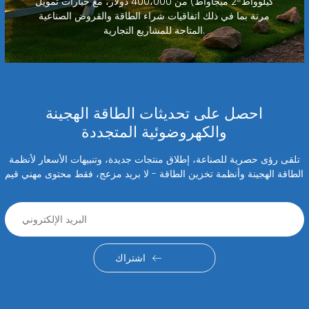
كيلوواط-2 ميجاواط) من 400،000 دولار، مع خيارات تمويل
مرنة بما في ذلك اتفاقيات شراء الطاقة والقروض الصناعية
المتاحة للمشاريع التجارية.
احصل على تحديثات الطاقة الهجينة
والكهروضوئية المتجددة
تلقى رؤى حصرية للصناعة، إطلاق منتجات جديدة، وتنبيهات الأسعار لأنظمة
الطاقة الهجينة وأنظمة تخزين الطاقة - لا بريد مزعج، فقط محتوى مهني قيم
اشتراك