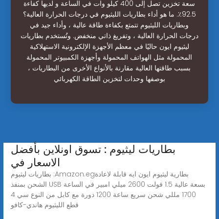
سعة تخزين تصل إلى 400 كيلو وات في الساعة و لديها كفاءة
92.5٪. ما هو أداء بطاريات الليثيوم في درجات الحرارة العالية؟
وبطاريات الليثيوم تتمتع بكفاءة طاقة عالية ، وأداء جيد في
درجات الحرارة العالية ، وتفريغ ذاتي منخفض. وتُستخدم بطاريات
ليثيوم ايون حاليًا في معظم الأجهزة الإلكترونية الاستهلاكية
المحمولة مثل الهواتف المحمولة وأجهزة الكمبيوتر المحمولة
بسبب طاقتها العالية مقارنة بالأنواع الأخرى من البطاريات ،
بوصفها وحدات لتخزين الطاقة الكهربائي
بطاريات ليثيوم : تسوق اونلاين بأفضل
الاسعار في
بطاريات ليثيوم :Amazon.egبطارية ليثيوم ايون ايه قابلة لاعادة
الشحن بمنفذ USB بسعة عالية 1.5 فولت 2600 ميلي امبير في الساعة
1700 مللي شحن سريع ساعة 1200 دورة مع كابل من النوع سي 4
قطع الليثيوم هاندي-كافو