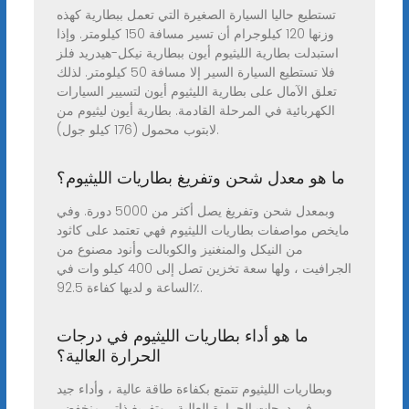
تستطيع حاليا السيارة الصغيرة التي تعمل ببطارية كهذه
وزنها 120 كيلوجرام أن تسير مسافة 150 كيلومتر. وإذا
استبدلت بطارية الليثيوم أيون ببطارية نيكل-هيدريد فلز
فلا تستطيع السيارة السير إلا مسافة 50 كيلومتر. لذلك
تعلق الآمال على بطارية الليثيوم أيون لتسيير السيارات
الكهربائية في المرحلة القادمة. بطارية أيون ليثيوم من
لابتوب محمول (176 كيلو جول).
ما هو معدل شحن وتفريغ بطاريات الليثيوم؟
وبمعدل شحن وتفريغ يصل أكثر من 5000 دورة. وفي
مايخص مواصفات بطاريات الليثيوم فهي تعتمد على كاثود
من النيكل والمنغنيز والكوبالت وأنود مصنوع من
الجرافيت ، ولها سعة تخزين تصل إلى 400 كيلو وات في
الساعة و لديها كفاءة 92.5٪.
ما هو أداء بطاريات الليثيوم في درجات
الحرارة العالية؟
وبطاريات الليثيوم تتمتع بكفاءة طاقة عالية ، وأداء جيد
في درجات الحرارة العالية ، وتفريغ ذاتي منخفض.