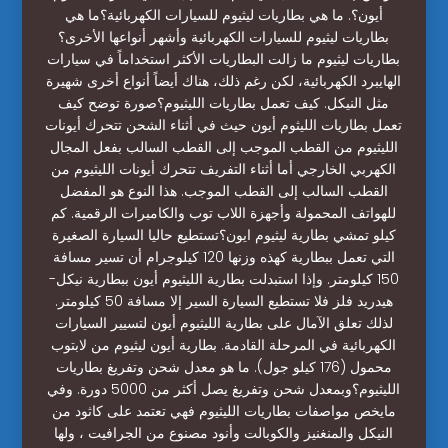
أيون؟. ما هي بطاريات ليثيوم للسيارات الكهربائية؟ما هي
بطاريات ليثيوم للسيارات الكهربائية وأشهر أنواعها الأخرى؟
بطاريات ليثيوم ما زالت البطاريات الأكثر استخداماً في سيارات
الهايبرد الكهربائية، لكن رغم ذلك، هناك أيضاً أنواع أخرى شهيرة
مثل النيكل. كيف تعمل بطاريات الليثيوم؟صورة توضح كيف
تعمل بطاريات الليثوم أيون حيث في أثناء الشحن تتحرك أيونات
الليثيوم من القطب الموجب إلى القطب السالب بفعل المجال
الكهربي الخارجي أما أثناء التفريف تتحرك أيونات الليثيوم من
القطب السالب إلى القطب الموجب. هذا النوع هو المفضل
للهواتف المحمولة وأجهزة اللاب توب والكاميرات الرقمية. كم
كيلو تمشي بطارية ليثيوم ايون؟تستطيع حاليا السيارة الصغيرة
التي تعمل ببطارية كهذه وزنها 120 كيلوجرام أن تسير مسافة
150 كيلومتر. وإذا استبدلت بطارية الليثيوم أيون ببطارية نيكل-
هيدريد فلز فلا تستطيع السيارة السير إلا مسافة 50 كيلومتر.
لذلك تعلق الآمال على بطارية الليثيوم أيون لتسيير السيارات
الكهربائية في المرحلة القادمة. بطارية أيون ليثيوم من لابتوب
محمول (176 كيلو جول). ما هو معدل شحن وتفريغ بطاريات
الليثيوم؟وبمعدل شحن وتفريغ يصل أكثر من 5000 دورة. وفي
مايخص مواصفات بطاريات الليثيوم فهي تعتمد على كاثود من
النيكل والمنغنيز والكوبالت وأنود مصنوع من الجرافيت ، ولها