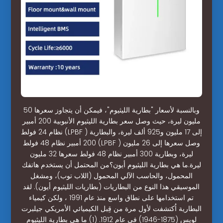
وبالنسبة لأسعار "بطارية الليثيوم"، فيمكن أن يتجاوز سعرها 50
مليون ليرة، حيث وصل سعر بطارية الليثيوم الأنبوبية 200 أمبير
نظام 24 فولط (LPBF ) إلى 17 مليون و925 ألف ليرة، والبطارية
200 أمبير نظام 48 فولط (LPBF ) وصل سعرها إلى 26 مليون
ليرة، وبطارية 300 أمبير نظام 48 فولط سعرها 32 مليون
ليرة.ما هي بطارية الليثيوم أيون؟من المحتمل أن يستخدم هاتفك
المحمول، والحاسب الآلي المحمول (اللاب توب)، ومشغل
الموسيقي هذا النوع من البطاريات (بطاريات الليثيوم أيون). لقد
تم استخدامها على نطاق واسع منذ عام 1991 ، ولكن كيمياء
البطارية اُكتشفت لأول مرة من قِبل الكيميائي الأمريكي جيلبرت
لويس (1875-1946) في عام 1912. (1) ما هي بطارية الليثيوم