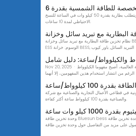
مخصصة للطاقة الشمسية بقدرة 6
لتوضيح كيفية جمع هذه الحسابات والاختيارات معًا، دعونا نفكر في مثال عملي. تخيل منزلًا لديه نظام شمسي بقدرة 5 كيلو وات ويتطلب بطارية بقدرة 50 كيلو وات في الساعة للنسخ
الاحتياطي لمدة 10 ساعات.
 البطارية مع تبريد سائل وخزانة
نظام تخزين طاقة البطارية مع تبريد سائل وخزانة BESS بقدرة 261 كيلو وات في الساعة مع خزانة طاقة بقدرة 125 كيلو وات رمز المنتج: سلسلة PQL-D التصنيف: خزانة PowerCube
ESS الوسوم: خزانة BESS, التبريد السائل, باور كيوب
اط والكيلوواط/ساعة: دليل شامل
Nov 20, 2025 · مع استمرار تطور البنية التحتية للطاقة العالمية، أصبح مفهوما الكيلوواط (kW) والكيلوواط/ساعة (kWh) أساسيين لتصميم ونشر وتشغيل أنظمة تخزين الطاقة
رة 100 كيلوواط/ساعة
 والصناعية مع شركة pknergy، مما يجعل تخزين الطاقة في المباني التجارية
والصناعية بقدرة 100 كيلوواط ساعة أكثر كفاءة.
1000 كيلو وات ساعة
وحدة تخزين طاقة Bluesun bess مزودة ببطارية شمسية وحدة تخزين طاقة Bluesun bess مزودة ببطارية شمسية بقدرة 100 كيلو وات/ساعة 200 كيلو وات/ساعة وحدة تخزين