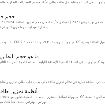
 نظام تخزين البطارية بقدرة 100 كيلو وات 215 كيلو وات في الساعة بمثابة حل طاقة عالي الأداء مصمم للتطب
حجم حاو
بمقدار 1 ميجاوات وما فوق الذي تم تشغيله + المخطط له في عام 2023 هو 9.6 جيجاوات
خ
يدمج نظام تخز
ما هو حجم البطاري
أنظمة تخزين طاقة 
موردين موثوقين لتلبية احتياجاتك من 