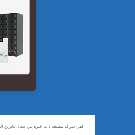
AINEGY هي شركة مصنعة ذات خبرة في مجال تخزين الطاقة والتي تصمم وتصنع نظام تخزين طاقة البطارية وعاكس تخزين الطاقة في الصين لأكثر من 16 عامًا. اسأل عبر الإنترنت!