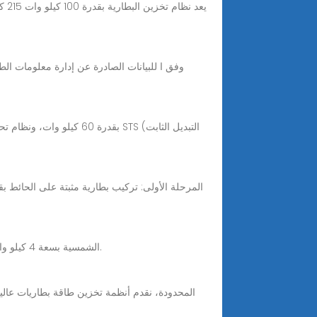
يعد
خزانة تخزين بطارية LiFePO372 الشمسية بسعة 4 كيلو وات في الساعة عبارة عن نظام تخزين طاقة ذكي يعمل على نطاق تجاري وصناعي للطاقة المتجددة.