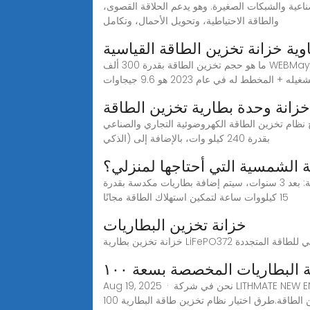
يقات التجارية والصناعية والشبكات الصغيرة. وهو يدعم الحلاقة القصوى،
والطاقة الاحتياطية، وتحويل الأحمال، وتكامل
ية خزانة تخزين الطاقة القياسية
ما هو حجم تخزين الطاقة بقدرة 300 ألف WEBMay 23, 2024· وفق ا للبيانات الصادرة عن إدارة معلومات الطاقة في نهاية يوليو 2023 (الموافق 23/6)، فإن حجم تخزين الطاقة
زانة وحدة بطارية تخزين الطاقة
ين الطاقة الكهروضوئية التجاري والصناعي ESS-100-215 وحدة تحكم MPPT بقدرة 60 كيلو وات، ونظام تحويل الطاقة بقدرة 100 كيلو وات، ووحدة STS (التبديل الثابت
الذكي) بقدرة 240 كيلو وات، بالإضافة إلى
ة الشمسية التي أحتاجها لمنزلي؟
المرحلة الأولى: تركيب بطارية مثبتة على الحائط بقوة 10 كيلو وات في الساعة لتغطية الإضاءة الليلية + طاقة الثلاجة المرحلة الثانية: بعد 3 سنوات، سيتم إضافة بطاريات مكدسة بقدرة
15 كيلووات ساعة لتمكين استهلاك الطاقة مجانًا
خزانة تخزين البطاريات
البطاريات المخصصة بسعة ١٠٠
Aug 19, 2025 · نحن في شركة LITHMATE NEW ENERGY المحدودة، نقدم أنظمة تخزين طاقة بطاريات عالية الجودة بسعة 100 كيلوواط/ساعة لمشتري المعدات الأصلية. تعاون مع
الطاقة.طرق اختيار نظام تخزين طاقة البطارية 100