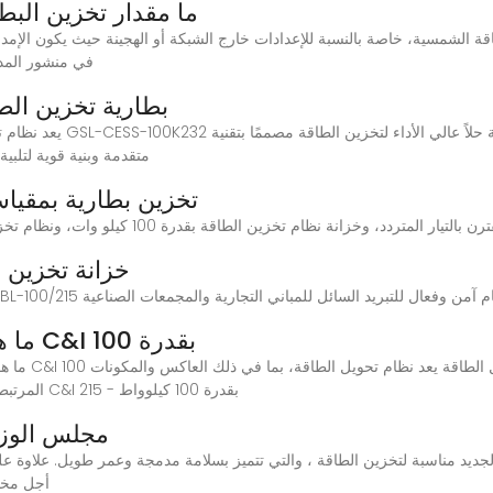
ما مقدار تخزين البطار
في منشور المدو
بطارية تخزين الطاقة ال
متقدمة وبنية قوية لتلبية
بطارية BESS، تخزين بطارية
خزانة تخزين ال
ما هو وزن وحجم نظام تخزين الطاقة C&I بقدرة 100
المرتبطة به، مساهمًا مهمًا آخر في وزن نظام تخزين الطاقة C&I بقدرة 100 كيلوواط - 215
100 كيلو وات/215KWH ESS مجلس
لجديد مناسبة لتخزين الطاقة ، والتي تتميز بسلامة مدمجة وعمر طويل. علاوة 
أجل مختل