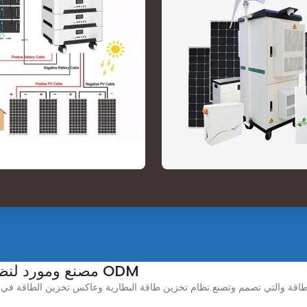
OEM & مصنع ومورد لنظام تخزين طاقة البطارية ODM