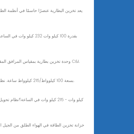
Nov 10, 2025 · بطارية BESS، وحدة تخزين بطارية بمقياس المرافق المقترن بالتيار المتردد، وخزانة نظام تخزين الطاقة بقدرة 100 كيلو وات، ونظام تخزين طاقة البطارية لـ C&I.
اكتشف خزانة تخزين الطاقة بالتبريد السائل THES38BL-100/215 بسعة 100 كيلوواط/215 كيلوواط ساعة. نظام آمن وفعال للتبريد السائل للمباني التجارية والمجمعات الصناعية.
خزانة تخزين الطاقة في الهواء الطلق من الجيل ا