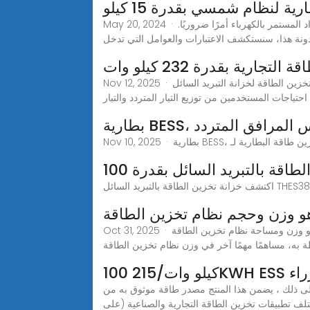
ية لنظام شمسي بقدرة 15 كيلو
May 20, 2024 · يعد تخزين البطارية عنصرًا حاسمًا في أنظمة الطاقة الشمسية، خاصة بالنسبة للإعدادات خارج الشبكة أو الهجينة حيث يكون الإمداد المستمر بالكهرباء أمرًا ضروريًا.
نة هذا، سنستكشف الاعتبارات والعوامل التي تدخل
تجارية بقدرة 232 كيلو وات
Nov 12, 2025 · يعد نظام تخزين الطاقة لخزانة التبريد السائل GSL-CESS-100K232 بقدرة 100 كيلو وات 232 كيلو وات في الساعة حلاً عالي الأداء لتخزين الطاقة مصممًا بتقنية
 احتياجات المستخدمين من توزيع التيار المتردد والتيار
 بمقياس المرافق المتردد
طاقة بالتبريد السائل بقدرة 100
Oct 31, 2025 · ما هو وزن ومساحة نظام تخزين الطاقة C&I 100 كيلو وات - 215 كيلو وات في الساعة؟نظام تحويل الطاقة يعد نظام تحويل الطاقة، بما في ذلك العاكس والمكونات
 الوزراء
على ذلك ، يضمن هذا المنتج مصدر طاقة موثوق به من
ف تطبيقات تخزين الطاقة التجارية والصناعية (على