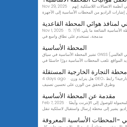
Nov 29, 2025 · كيف تعمل هوائيات المحطة الأساسية؟كيف تعمل هوائيات المحطة الأساسية؟ هوائيات المحطة الأساسية هي مكون لا غنى عنه في أنظمة الاتصالات اللاسلكية. إنهم
شارات الراديو من المحطات الأساسية إلى الأجهزة
ني لمنافذ هوائي المحطة القاعدية
Nov 1, 2025 · 5. أنواع الموصلات تتضمن موصلات منفذ هوائي المحطة الأساسية الشائعة ما يلي: 7/16 DIN: معالجة طاقة عالية، مقاومة للطقس الخارجي 4.3-10: منخفضة PIM،
مدمجة، تستخدم على نطاق واسع في
المحطة الأساسية
تشير المحطة الأساسية في سياق GNSS (نظام القمر الصناعي العالمي) إلى محطة مرجعية ثابتة وموقّعة بدقة تتلقى إشارات من أقمار GNSS وتوفر تصحيحات لتحسين دقة بيانات
4 days ago · هل يتزايد وزن GEO، وهي محطة مستقلة للتجارة الخارجية؟ رابط TikTok للمساعدة! يمكن أن تساعدك 3 أنواع من مقاطع الفيديو الأساسية وتقنيات الربط الثنائية
وطرق التحقق من الوزن على تحسين تصنيف
مقدمة عن المحطة الأساسية
Feb 7, 2025 · مقدمة للمحطة الأساسيةالمحطة الأساسية هي محطة أساسية شائعة للاتصالات المتنقلة، وهي عبارة عن جهاز واجهة للأجهزة المحمولة للوصول إلى الإنترنت وأيضًا
و. يشير إلى محطة إرسال واستقبال لاسلكية تنقل
ولي -المحطات الأساسية المعروفة
ه إلى مجتمعات متعددة. على سبيل المثال: تنقسم محطة أساسية إلى ثلاث مجتمعات. كل