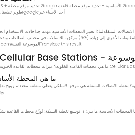
تطوير تطبيقات الخرائط على الإنترنت لكن في الأساس يعتمد علىgoogleأحد الأشياء غير
تصالات المتنقلةلماذا تعتبر المحطات الأساسية مهمة جداحالات الاستخدام الح
مركزية للاتصالات في مختلف القطاعات وتدعم الشبكات والاتصالات ونقل البيانات، وأ
أهمية المحطات الأساسية:See more on e3arabi.comالموسوعة التقنيةTranslate this result
خلوية Cellular Base Stations - الموسوعة
1. ما هي المحطة الأسا
وهي