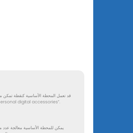
قد تعمل المحطة الأساسية كنقطة تمكن من 
الشخصية “PDA” مثل أجهزة الكمبيوتر وأجهزة الكمبيوتر اللوحية والهواتف المحمولة والعدادات الذكية. “PDA” هي اختصار لـ “ digital accessories