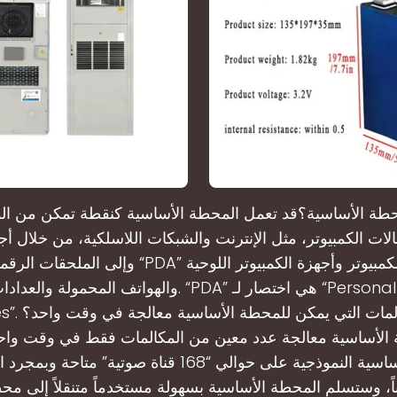
حطة الأساسية؟قد تعمل المحطة الأساسية كنقطة تمكن من ال
ات الكمبيوتر، مثل الإنترنت والشبكات اللاسلكية، من خلال أج
وإلى الملحقات الرقمية الشخصية “PDA” مثل أجهزة الكمب
والهواتف المحمولة والعدادات الذكية. “PDA” هي اختصار لـ “
accessories”. كم
الأساسية معالجة عدد معين من المكالمات فقط في وقت واحد
المحطة الأساسية النموذجية على حوالي “168 قناة صوتية” مت
اً، وستسلم المحطة الأساسية بسهولة مستخدماً متنقلاً إلى م