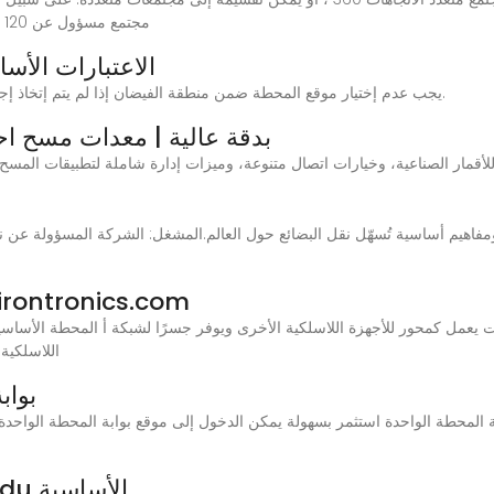
مجتمع مسؤول عن 120 درجة لتحقيق تغطية إشارة توجيه كاملة 360 مجهرية
الاعتبارات الأ
5- يجب عدم إختيار موقع المحطة ضمن منطقة الفيضان إذا لم يتم إتخاذ إجراآت لحماية موقع المحطة من أي فيضان محتمل.
محطة أساس GNSS RTK بدقة عالية | معدات مسح
ما هي المحطة الأساسية؟-ics.com
 يعمل كمحور للأجهزة اللاسلكية الأخرى ويوفر جسرًا لشبكة أ المحطة الأساس
اللاسلكية
بواب
تحديد موقع محطة Android Baidu الأساسية