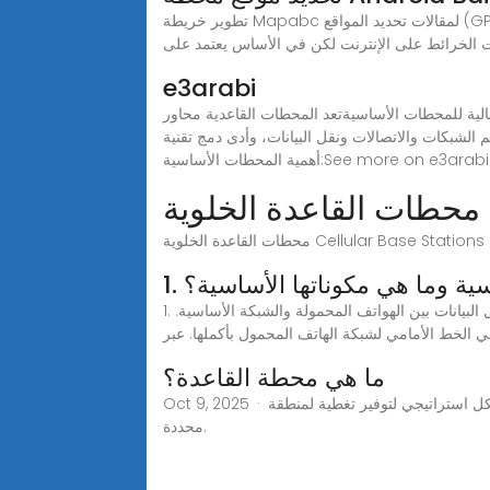
تطوير خريطة Mapabc لمقالات تحديد المواقع (GPS + تحديد موقع محطة Google الأساسية + تحديد موقع محطة قاعدة Gaode) androidأعتقد أنك رأيت العديد من الأمثلة على
e3arabi
الية للمحطات الأساسيةتعد المحطات القاعدية محاور
دى دمج تقنية (5G) والواقع الافتراضي والواقع المعزز والعديد من التطبيقات الأخرى إلى زيادة
سية وما هي مكوناتها الأساسية؟
1. ما هي المحطة الأساسية وما هي مكوناتها الأساسية؟محطة الاتصالات المتنقلة هي مرفق لاسلكي يغطي منطقة محددة، ويتيح نقل البيانات بين الهواتف المحمولة والشبكة الأساسية.
 الخط الأمامي لشبكة الهاتف المحمول بأكملها. عبر
ما هي محطة القاعدة؟
Oct 9, 2025 · ما هي مزايا المحطات الأساسية؟ تتضمن بعض مزايا المحطات الأساسية ما يلي: ١. توسيع تغطية الشبكة: تُوزّع محطات القاعدة بشكل استراتيجي لتوفير تغطية لمنطقة
محددة.