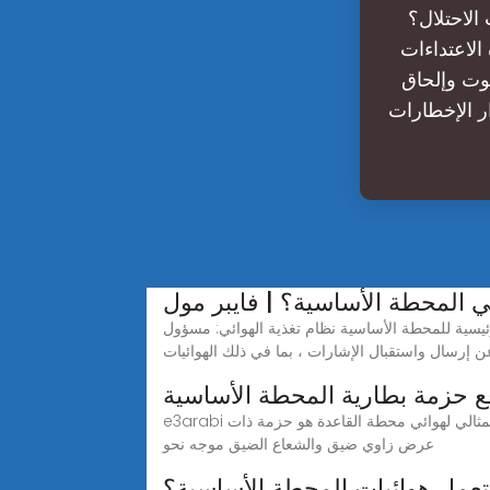
لاحتلال؟
 هذه الاعتداءات
وت وإلحاق
ر الإخطارات
ي المحطة الأساسية؟ | فايبر مول
تقل أهمية المحطة الأساسية عن الماء والكهرباء في حياتنا اليومية.الشكل 2: المكونات الرئيسية للمحطة الأساسية نظام تغذية الهوائي: مسؤول
ن إرسال واستقبال الإشارات ، بما في ذلك الهوائيات
 حزمة بطارية المحطة الأساسية
e3arabi يمكن للهوائي المستخدم في موقع المحطة الأساسية إجراء تحسينات كبيرة على نطاق وسعة نظام الراديو الخلوي، والمخطط المثالي لهوائي محطة القاعدة هو حزمة ذات
عرض زاوي ضيق والشعاع الضيق موجه نحو
عمل هوائيات المحطة الأساسية؟