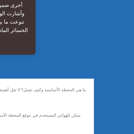
أخرى ضمن 
تنوعت ما ب
الخسائر الما