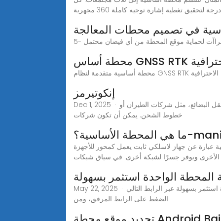
ساسية في تصميم محطات المعالجة
 احترافية
إنكوتيرمز
Dec 1, 2025 · مسرد شامل لمصطلحات الشحن. مصطلحات ومفاهيم أساسية تُسهّل نقل البضائع حول العالم.المشغل: الشركة المسؤولة عن نقل البضائع، مثل شركات الطيران أو
خطوط الشحن. يمكن أن تكون شركات
manirontron
ية عبارة عن جهاز لاسلكي ثابت يعمل كمحور للأجهزة
 الأخرى ويوفر جسرًا لشبكة أخرى. في سياق شبكات
ة المحطة الواحدة استثمر بسهولة
May 22, 2025 · رابط بوابة المحطة الواحدة استثمر بسهولة يمكن الدخول إلى موقع بوابة المحطة الواحدة استثمر بسهولة عبر الرابط التالي omanplatform.net مباشرةً، حيث يتم
الضغط على الرابط المرفق، ومن