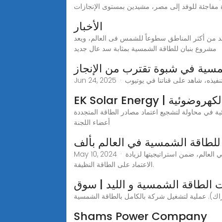
 مفاجئة للوفد إلى مصر، مشيدين بمستوى الإنجازات
الأخبار
حد من أكثر المناطق سطوعاً للشمس فى العالم، ويعد
مشروع بنبان للطاقة الشمسية بمثابة سد عال جديد
سية في شبوة تقترب من الإنجاز
خلايا الكهروضوئية
لطاقة المتجددة (res)، قدم مدير دائرة الطاقة، شارالامبوس روسوس، خطة "الخلايا الكهروضوئية للجميع" إلى
أعضاء اللجنة
للطاقة الشمسية في العالم بألف
May 10, 2024 · أعلنت دبي الخميس عزمها بناء محطة للطاقة الشمسية المركزة بقدرة انتاجية تصل إلى ألف ميغاوات بحلول 2030، لتكون الاكبر في العالم، ضمن استراتيجيتها لزيادة
الاعتماد على الطاقة النظيفة.
الطاقة الشمسية و الليد | سوق
Shams Power Company