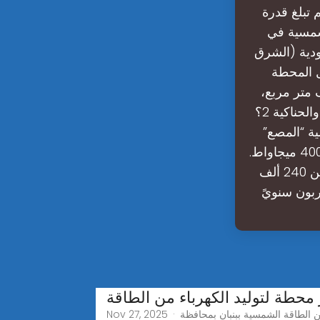
 تبلغ قدرة
شمسية في
دية (الشرق
ل المحطة
لة الأولى من مشروع «ليلى»، على مساحة 720 ألف متر مربع،
وقدرة إنتاجية تبلغ 10 ميغاواط. ما هي قدرة محطة الطاقة الشمسية المصع والحناكية 2؟
ة “المصع”
بقدرة 1000 ميجاواط، ومشروع محطة الطاقة الشمسية “الحناكية 2” بقدرة 400 ميجاواط.
عند التشغيل الكامل، من المتوقع أن تُنتج هذه المشاريع طاقة كافية لأكثر من 240 ألف
 محطة لتوليد الكهرباء من الطاقة
Nov 27, 2025 · محطة بنبان للطاقة الشمسية البنك الدولي فيما عبر وفد استشاريي البنك الدولي، عن رضاه بمستوى العمل بمشروع توليد الكهرباء من الطاقة الشمسية ببنبان بمحافظة