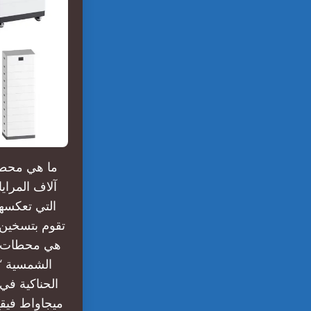
ما هي محطة
آلاف المراي
التي تعكسها
تقوم بتسخين س
هي محطات ال
ميجاواط فيقع