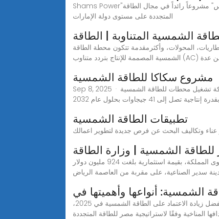
Shams Power"شمس" هي محطة للطاقة الشمسية المركزة تعمل باستطاعة 100 ميجاواط وتقع في المنطقة الغربية من إمارة أبوظبي. تعتبر "شمس" مشروعاً رائداً في مجال الطاقة
المتجددة على مستوى دولة الإمارات
قة الشمسية المتناوبة | الطاقة
طاريات، المحولات، وأكثرمقدمة تتكون محطة الطاقة
المصممة للإنتاج بتردد متناوب (AC) من عدة
مشروع سكاكا للطاقة الشمسية
Sep 8, 2025 · موقع مشروع سكاكا للطاقة الشمسية على خرائط جوجل تعرف على الطاقة الإنتاجية من الطاقة الشمسية للمملكة تستطيع المملكة تشغيل محطات للطاقة الشمسية
تطبيقات الطاقة الشمسية
لطاقة الشمسية | وزارة الطاقة
مشروع محطة سدير للطاقة الشمسية بسعة إجمالية قدرها (1,500) ميجاوات، و تعد أكبر محطة للطاقة الشمسية على مستوى المملكة، بقيمة استثمارية بلغت 924 مليون دولار
 الشمسية: أنواعها وأهميتها في
تلعب محطات الطاقة الشمسية دورًا رئيسيًا في تقليل استهلاك النفط والغاز الطبيعي، وهما المصدران الرئيسيان لانبعاثات الكربون. بفضل زيادة الاعتماد على الطاقة الشمسية في 2025،
 المناخية وفقًا لاستراتيجية مصر للطاقة المتجددة