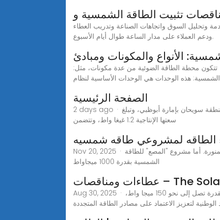
مة وتحليل السوق واتجاهات الصناعة وتدريب العطاء
ودعم العملاء على مدار الساعة طوال أيام الأسبوع.
سية: الأنواع والمكونات ومبادئ
 تتكون محطة الطاقة الضوئية من عدة مكونات، مثل:
الصفحة الرئيسية
2 days ago · محطة نور أبوظبي تُعتبر "نور أبوظبي" من أكبر المحطات المستقلة لإنتاج الطاقة الشمسية على مستوى العالم. وتقع المحطة في منطقة سويحان بإمارة أبوظبي، وتبلغ
سعتها الإنتاجية 1.2 غيغا واط، وتتضمن
ء الطاقه لمشروعي طاقه شمسيه
Nov 20, 2025 · تقع محطة الطاقة الشمسية "الحناكية 2" بقدرة 400 ميجاواط على بُعد 36 كيلومترًا جنوب شرق مدينة الحناكية في منطقة المدينة المنورة. أما مشروع "المصع" للطاقة
الشمسية بقدرة 1000 ميجاواط
مناقصات – The Solarest
Aug 30, 2025 · أعلنت هيئة الكهرباء والماء في مملكة البحرين عن بدء العمل على إنشاء أول محطة لإنتاج الكهرباء باستخدام الطاقة الشمسية بقدرة تصل إلى نحو 150 ميجا واط،
لوطنية لتعزيز الاعتماد على مصادر الطاقة المتجددة