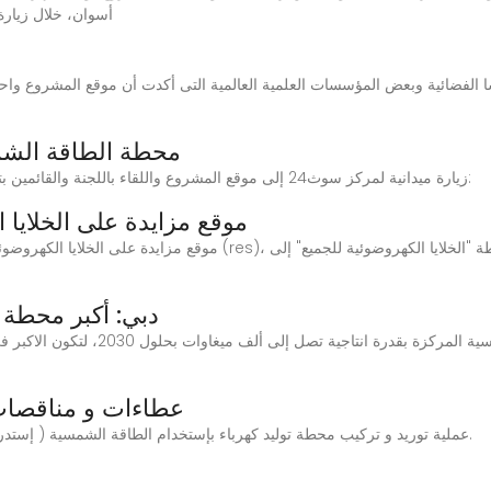
أسوان، خلال زيارة
اسا الفضائية وبعض المؤسسات العلمية العالمية التى أكدت أن موقع المشروع وا
محطة الطاقة الشم
Jun 24, 2025 · زيارة ميدانية لمركز سوث24 إلى موقع المشروع واللقاء باللجنة والقائمين بتنفيذه، شاهد على قناتنا في يوتيوب:
EK Solar Energy | موقع مزايدة على ال
موقع مزايدة على الخلايا الكهروضوئية في محاولة لتشجيع اعتماد مصادر ا
دبي: أكبر محطة 
عطاءات و مناقصات 
عملية توريد و تركيب محطة توليد كهرباء بإستخدام الطاقة الشمسية ( إستدراك). عملية لتشغيل شركة بالكامل بالطاقة الشمسية.