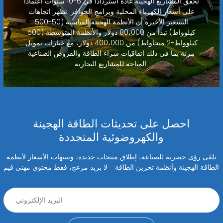
تحقق المشاريع الهجينة عادةً استردادًا في 6-10 سنوات اعتمادًا
على أسعار الكهرباء المحلية وبرامج الحوافز. تظهر اتجاهات
التسعير الأخيرة أن الأنظمة الهجينة القياسية (50-500
كيلوواط) تبدأ من 80،000 دولار والأنظمة المتوسطة (500
كيلوواط-2 ميجاواط) من 400،000 دولار، مع خيارات تمويل
مرنة بما في ذلك اتفاقيات شراء الطاقة والقروض الصناعية
المتاحة للمشاريع التجارية.
احصل على تحديثات الطاقة الهجينة
والكهروضوئية المتجددة
تلقى رؤى حصرية للصناعة، إطلاق منتجات جديدة، وتنبيهات الأسعار لأنظمة
الطاقة الهجينة وأنظمة تخزين الطاقة - لا بريد مزعج، فقط محتوى مهني قيم