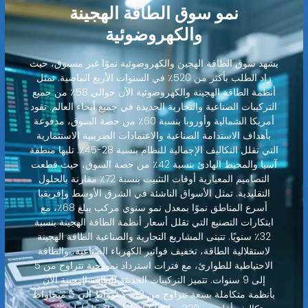
نمو سوق الطاقة الهجينة
والكهروضوئية
يشهد سوق الطاقة الهجين والكهروضوئية نموًا غير مسبوق، حيث
زاد الطلب بأكثر من 520٪ في السنوات الأربع الماضية. تمثل
أنظمة الطاقة الهجينة والكهروضوئية الآن حوالي 58٪ من جميع
التركيبات الصناعية والتجارية الجديدة في جميع أنحاء العالم. تقود
أمريكا الشمالية وأوروبا بنسبة 60٪ من حصة السوق، مدفوعة
بأهداف الاستدامة الصناعية والاعتمادات الضريبية الاستثمارية
التي تقلل التكاليف الإجمالية للنظام بنسبة 28-45٪. تليها منطقة
آسيا والمحيط الهادئ بنسبة 42٪ من حصة السوق، حيث قطعت
التصاميم المعيارية أوقات التثبيت بنسبة 72٪ مقارنة بالحلول
التقليدية. تمثل الأسواق الناشئة في الشرق الأوسط وإفريقيا
أسرع المناطق نموًا بمعدل نمو سنوي مركب يبلغ 68٪، مع
ابتكارات التصنيع التي تقلل أسعار أنظمة الطاقة الهجينة بنسبة
32٪ سنويًا. تتبنى المشاريع التجارية والصناعية الطاقة الهجينة
لاستقلالية الطاقة، تخفيف فواتير الكهرباء الصناعية، والطاقة
الاحتياطية للطوارئ، مع فترات استرداد نموذجية تتراوح من 5
إلى 9 سنوات. تتميز التركيبات الحديثة للطاقة الهجينة الآن
بأنظمة متكاملة بسعة تتراوح من 100 كيلوواط إلى 5 ميجاواط