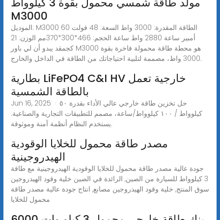
مولد طاقة شمسي محمول بقوة 3 كيلوواط
M3000
الموديل: M3000 الطاقة المقدرة: 3000 واط السعة: 48 فولت 60
أمبير ساعة 2880 واط ساعة الحجم: 466*300*370مم الوزن: 21
كجمقد يبدو أن لي باور M3000 هو محطة طاقة محمولة فاخرة بقوة
3000 واط، مصممة لتلبية احتياجاتك من الطاقة في الداخل والخارج.
بطارية LiFePO4 C&I HV خارجية تعمل
بالطاقة الشمسية
Jun 16, 2025 · حل تخزين طاقة خارجي عالي الأداء بقدرة ٥٠
كيلوواط / ١٠٠ كيلوواط/ساعة، مصمم للتطبيقات التجارية والصناعية.
يستخدم النظام أنظمة آمنة وموثوقة.
مصدر طاقة محمول للخلايا الوقودية
الهيدروجينية
جودة عالية مصدر طاقة محمول للخلايا الوقودية الهيدروجينية مع طاقة
3 كيلوواط للسيارة من الصين, الرائدة في الصين خلية وقود الهيدروجين
سوق المنتج, خلية وقود الهيدروجين مصانع, انتاج جودة عالية مصدر طاقة
محمول للخلايا
بنك طاقة خارجي محمول 3 كيلو وات 6000