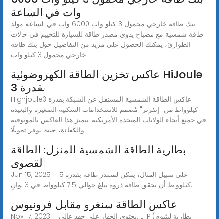
وات في الساعة
بنك طاقة خارجي محمول 3 كيلو وات 6000 وات في الساعة مولد
طاقة شمسية مع مصباح يدوي مصدر طاقة للسيارة للتخييم في حالات
الطوارئ، يمكنك الحصول على مزيد من التفاصيل حول بنك طاقة
خارجي محمول 3 كيلو وات
عاكس تخزين الطاقة الكهروضوئية HiJoule
بقدرة 3
Highjouleعاكس الطاقة الشمسية المستقل عن الشبكة بقدرة 3
كيلوواط من "إنفرتر" مُصمم للاستخدامات السكنية الصغيرة والبعيدة
في جميع أنحاء الولايات المتحدة الأمريكية. يتميز هذا العاكس بالموثوقية
والكفاءة، حيث يوفر تحويلًا
بطارية الطاقة الشمسية للمنزل: الطاقة
القصوى
Jun 15, 2025 · على سبيل المثال، يمكن لمصدر طاقة بقدرة 5
كيلوواط أن يحقق طاقة ذروة تبلغ حوالي 7.5 كيلوواط في 3 ثوانٍ.
عاكس الطاقة سنغرو مقابل فرونيوس
Nov 17, 2023 · يحتوي الجهاز على جهد عالي. LFP (بطارية ليثيوم