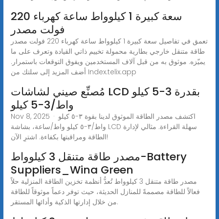
سعة كبيرة 1 كيلوواط ساعة كهرباء 220
فولت مصدر
تعمق في تفاصيل سعة كبيرة 1 كيلوواط ساعة كهرباء 220 فولت مصدر
طاقة متنقل خارجي بطارية محمولة تخييم ذاتي القيادة وتعرف على ما
يميّزه. موثوق به من قبل آلاف المستخدمين ويفوق التوقعات باستمرار.
أضف المزيد إلى سلتك من Index.telix.app
مُصنِّع صيني لشاشات LCD بقدرة 3-5 كيلو
واط/3-5 كيلو
Nov 8, 2025 · اكتشف مصدر الطاقة الموثوق لدينا بقوة ٣-٥ كيلو
واط/٣-٥ كيلو واط/ساعة، بشاشة LCD سهلة القراءة. مثالي لإدارة
الطاقة ومراقبتها بكفاءة. اشترِ الآن!
مصدر طاقة متنقل 3 كيلوواط-Battery
Suppliers_Wina Green
مصدر طاقة متنقل 3 كيلوواط تُعدُّ أنظمة تخزين الطاقة المنزلية حلاً
فعالاً للطاقة مصممةً للمنازل الحديثة، حيث توفر دعماً موثوقاً للطاقة
من خلال إدارتها الذكية وأدائها المستقر.