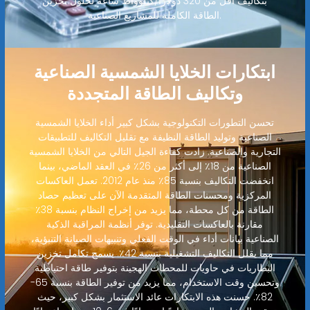
بتكاليف أقل من 320 دولارًا/كيلوواط ساعة لحلول تخزين
الطاقة الكاملة للمشاريع الصناعية.
ابتكارات الخلايا الشمسية الصناعية
وتكاليف الطاقة المتجددة
تحسن التطورات التكنولوجية بشكل كبير أداء الخلايا الشمسية
الصناعية وتوليد الطاقة النظيفة مع تقليل التكاليف للتطبيقات
التجارية والصناعية. زادت كفاءة الجيل التالي من الخلايا الشمسية
الصناعية من 18٪ إلى أكثر من 26٪ في العقد الماضي، بينما
انخفضت التكاليف بنسبة 85٪ منذ عام 2012. تعمل العاكسات
المركزية ومحسنات الطاقة المتقدمة الآن على تعظيم حصاد
الطاقة من كل محطة، مما يزيد من إخراج النظام بنسبة 38٪
مقارنة بالعاكسات التقليدية. توفر أنظمة المراقبة الذكية
الصناعية بيانات أداء في الوقت الفعلي وتنبيهات الصيانة التنبؤية،
مما يقلل التكاليف التشغيلية بنسبة 42٪. يسمح تكامل تخزين
البطاريات في حاويات للمحطات الهجينة بتوفير طاقة احتياطية
وتحسين وقت الاستخدام، مما يزيد من توفير الطاقة بنسبة 65-
82٪. حسنت هذه الابتكارات عائد الاستثمار بشكل كبير، حيث