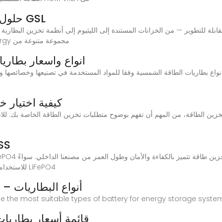
حلول تخزين البطارية التجارية | الطاقة GSL
لتكامل الطاقة الشمسية وأمن الطاقةتوفر GSL Energy مجموعة متنوعة من
انواع واسعار بطار
كيفية اختيار خ
بطاريات LiFePO4
للاستخدامات السكنية أو التجارية أو الصناعية، صُممت بطاريات LiFePO4
9 أنواع البطاريات 
tigate the most suitable types of battery for energy storage sys
قائمة أسعار بطاريات خ