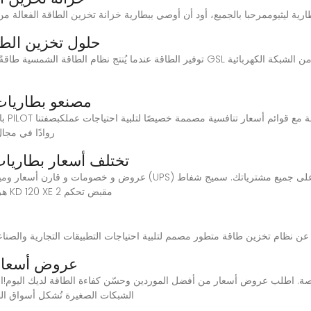
حلول تخزين الطاق
مصنعو بطاريات 
روادًا في مجال
تختلف أسعار بطاريات
هرمي بمدخنه 120 سم 800 م3/ساعة ستانليس ستيل KD 120 XE 2 مقبض تحكم
عروض أسعار 
الشبكات الصغيرة تُشكل أسواق الطاقة العالمية في ع