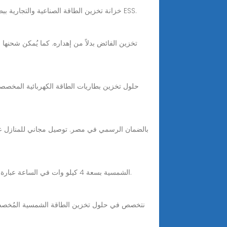
Jul 31, 2025 · خزانة تخزين الطاقة الصناعية والتجارية ببطارية ليثيوممرحبا بالجميع، أود أن أوصي ببطارية خزانة تخزين الطاقة الفعالة من حيث التكلفة لـ 100-500 كيلو وات ESS.
خزانة تخزين بطارية LiFePO100 الشمسية بسعة 4 كيلو وات في الساعة عبارة عن نظام تخزين طاقة متطور مصمم لتلبية احتياجات التطبيقات التجارية والصناعية متوسطة الحجم.