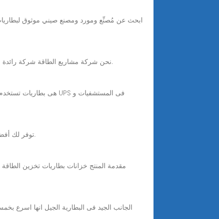
نحن شركة مشاريع الطاقة شركة رائدة في مجال بيع بطاريات السيارات والشاحنات عالية الجودة مع ضمانات ممتدة بشبكة فروع واسعة على أنحاء المملكة والشرق الأوسط.
إذا كنت تبحث عن أفضل مورد لخزانة بطاريات LiFePO4 LiFePO4، فإن pknergy توفر لك أفضل بطاريات رفوف عالية الجودة وبأسعار معقولة.