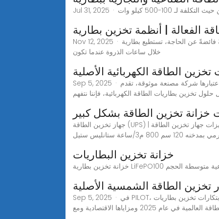
ة الفعالة | أنظمة تخزين بطارية
Nov 12, 2025 · توفير الطاقة عندما يُنتج نظام الطاقة الشمسية طاقةً فائضةً عن الحاجة، تستطيع بطارية GSL تخزين الفائض بدلاً من إهداره. كما يُمكن شحنها من الشبكة الكهربائية
خلال ساعات الذروة عندما تكون
تخزين الطاقة الكهربائية الأصلية
Sep 5, 2025 · باعتبارها شركة مصنعة موثوقة، تقدم PILOT حلول تخزين بطاريات الطاقة الكهربائية المخصصة مع قوائم أسعار تنافسية مصممة خصيصًا لتلبية احتياجات عملكبصفتنا
 حلول تخزين بطاريات الطاقة الكهربائية، فإننا نتفهم
 خزانة تخزين الطاقة بشكل كبير
جهاز تخزين الطاقة (UPS) | عروض و خصومات و قارن أسعار وميزات جهاز تخزين الطاقة (UPS) بالضمان الرسمي في مصر. توصيل مجاني للمنازل على جميع مشترياتك. سميج شفاط
خزانة تخزين البطاريات
تخزين الطاقة الشمسية الأصلية
Sep 5, 2025 · في PILOT، نتخصص في حلول تخزين الطاقة الشمسية المُخصصة. اطلب عروض أسعار من أفضل الموردين وحسّن كفاءة الطاقة لديك اليوم!ابتكارات تخزين بطاريات
ام 2025 ومزاياها الاقتصادية ومع