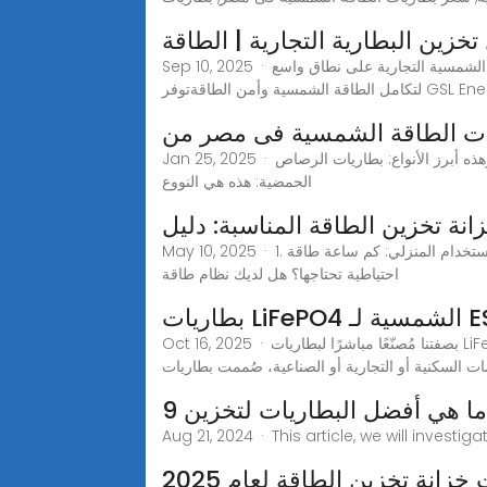
Sep 10, 2025 · تمكين عملك مع أنظمة تخزين البطارية التجارية القابلة للتطوير — من الخزانات المستندة إلى الليثيوم إلى أنظمة تخزين البطارية الشمسية التجارية على نطاق واسع
يات الطاقة الشمسية فى مصر من
Jan 25, 2025 · انواع بطاريات الطاقة الشمسية من ساميت تختلف انواع بطاريات الطاقة الشمسية وفقا للمواد المستخدمة في تصنيعها وخصائصها وهذه أبرز الأنواع: بطاريات الرصاص
الحمضية: هذه هي النووع
زانة تخزين الطاقة المناسبة: دليل
May 10, 2025 · 1. حدد احتياجاتك لتخزين الطاقة قبل اختيار خزانة تخزين الطاقة، من المهم أن تفهم بوضوح متطلبات تخزين الطاقة الخاصة بك: للاستخدام المنزلي: كم ساعة طاقة
احتياطية تحتاجها؟ هل لديك نظام طاقة
 الشمسية لـ ESS
Oct 16, 2025 · بصفتنا مُصنّعًا مباشرًا لبطاريات LiFePO4 الشمسية عالية الجودة، نفخر بتقديم بطاريات تخزين طاقة تتميز بالكفاءة والأمان وطول العمر من مصنعنا الداخلي. سواءً
– ما هي أفضل البطاريات لتخزين
Aug 21, 2024 · This article, we will inves
زانة تخزين الطاقة لعام 2025