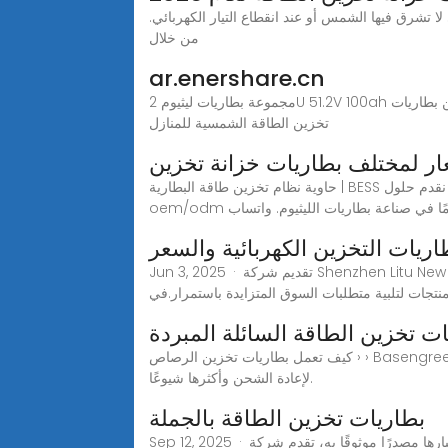
 في الأوقات التي لا تشرق فيها الشمس أو عند انقطاع التيار الكهربائي.
من خلال
ar.enershare.cn
مجموعة بطاريات ليثيوم 2U 51.2V 100ah مثبتة على رف سكني، نظام تخزين بطاريات lifepo4 الشمسية مجموعة بطاريات ليثيوم 51.2 فولت 100 أمبير/ساعة، موازنة الخلايا النشطة،
تخزين الطاقة الشمسية للمنازل
ار لمختلف بطاريات خزانة تخزين
حاوية نظام تخزين طاقة البطارية | BESS نظام حاوية تخزين طاقة بطارية الليثيوم يستخدم بشكل رئيسي في تطبيقات تخزين الطاقة التجارية والصناعية واسعة النطاق. نحن نقدم حلول
يات التخزين الكهربائية والسعر
Jun 3, 2025 · تقديم شركة Shenzhen Litu New Energy Technology Co.، Ltd. ، وهي شركة رائدة في مجال إنتاج بطاريات التخزين الكهربائية.مع التزامنا بالجودة والابتكار ،
تجات لتلبية متطلبات السوق المتزايدة باستمرار.في
ت تخزين الطاقة السائلة المبردة
كيف تعمل بطاريات تخزين الرصاص › › Basengreen الطاقة تعد بطاريات تخزين الرصاص، والمعروفة أيضًا باسم بطاريات الرصاص الحمضية، واحدة من أقدم أنواع البطاريات القابلة
لإعادة الشحن وأكثرها شيوعًا.
بطاريات تخزين الطاقة بالجملة
Sep 12, 2025 · باعتبارها مصدرًا موثوقًا به، تقدم شركة Zhejiang Zhongke Jie Technology Co., Ltd. بطاريات تخزين طاقة عالية الجودة مصنوعة في الصين، ومصممة لتلبية