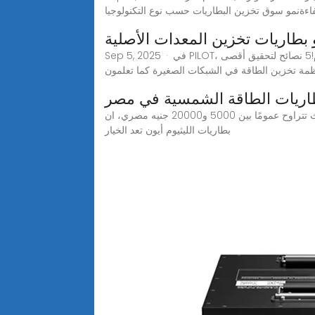
فاءةنمو سوق تخزين البطاريات حسب نوع التكنولوجيا
Sep 5, 2025 · في PILOT، نتخصص في حلول تخزين البطاريات المُخصصة. اطلب قائمة أسعارنا وتواصل مع موردين موثوقين لتلبية احتياجاتك التجارية اليوم!5 نصائح لتحقيق أقصى
مة تخزين الطاقة في الشبكات الصغيرة كما تعلمون
اريات الطاقة الشمسية في مصر
تختلف اسعار بطاريات الطاقة الشمسية في مصر ومن ضمنهم أسعار بطاريات الليثيوم أيون وفقًا للسعة والعلامة التجارية، حيث تتراوح عمومًا بين 5000 و20000 جنيه مصري، ان
بطاريات الليثيوم أيون تعد الخيار