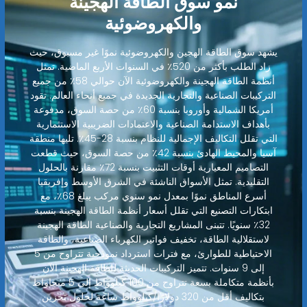
نمو سوق الطاقة الهجينة
والكهروضوئية
يشهد سوق الطاقة الهجين والكهروضوئية نموًا غير مسبوق، حيث
زاد الطلب بأكثر من 520٪ في السنوات الأربع الماضية. تمثل
أنظمة الطاقة الهجينة والكهروضوئية الآن حوالي 58٪ من جميع
التركيبات الصناعية والتجارية الجديدة في جميع أنحاء العالم. تقود
أمريكا الشمالية وأوروبا بنسبة 60٪ من حصة السوق، مدفوعة
بأهداف الاستدامة الصناعية والاعتمادات الضريبية الاستثمارية
التي تقلل التكاليف الإجمالية للنظام بنسبة 28-45٪. تليها منطقة
آسيا والمحيط الهادئ بنسبة 42٪ من حصة السوق، حيث قطعت
التصاميم المعيارية أوقات التثبيت بنسبة 72٪ مقارنة بالحلول
التقليدية. تمثل الأسواق الناشئة في الشرق الأوسط وإفريقيا
أسرع المناطق نموًا بمعدل نمو سنوي مركب يبلغ 68٪، مع
ابتكارات التصنيع التي تقلل أسعار أنظمة الطاقة الهجينة بنسبة
32٪ سنويًا. تتبنى المشاريع التجارية والصناعية الطاقة الهجينة
لاستقلالية الطاقة، تخفيف فواتير الكهرباء الصناعية، والطاقة
الاحتياطية للطوارئ، مع فترات استرداد نموذجية تتراوح من 5
إلى 9 سنوات. تتميز التركيبات الحديثة للطاقة الهجينة الآن
بأنظمة متكاملة بسعة تتراوح من 100 كيلوواط إلى 5 ميجاواط
بتكاليف أقل من 320 دولارًا/كيلوواط ساعة لحلول تخزين