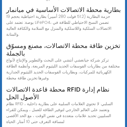
بطارية محطة الاتصالات الأساسية في ميانمار
حزمة البطارية (51.2 فولت 280 أمبير) بطارية احتياطية بحجم 19
بوصة: تعتمد على LiFePO4، تضمن النسخ الاحتياطي للطاقة في
الاتصالات السلكية واللاسلكية والمنزل مع السلامة والكثافة العالية
والمتانة.
تخزين طاقة محطة الاتصالات، مصنع ومسوّق
بالجملة
تركز شركة جيانغشي أنتشي على البحث والتطوير والإنتاج لأنواع
مختلفة من بطاريات الفوسفات الحديد الليثيوم المربعة، وأنظمة الطاقة
الكهربائية للمركبات، وبطاريات الفوسفات الحديد الليثيوم الجدارية
وغيرها.تخزين طاقة محطة
محطة قاعدة الاتصالات RFID نظام إدارة
الأصول الحل
نظام RFID السلبي: لا تحتوي العلامات السلبية على بطارية داخلية ،
وتعتمد على العالم الخارجي لتوفير الطاقة للعمل ، ويمكن للقراء
السلبيين تحديد علامات متعددة في نفس الوقت ، مع الحد الأقصى
لمسافة التعرف حتى 10 أمتار. الحياة