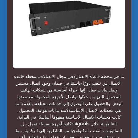
ما هي محطة قاعدة الاتصال؟في مجال الاتصالات، محطة قاعدة
الاتصال س تلعب دورًا حاسمًا في ضمان وجود اتصال مستمر
ونقل بيانات فعال. إنها أجزاء أساسية من شبكات الهاتف
المحمول التي من خلالها تواصل الأجهزة المحمولة مع بعضها
البعض والحصول على الوصول إلى خدمات مختلفة. مقدمة. ما
هي محطات الاتصال الأساسية؟منذ بدايات هواتف المحمول،
كانت محطات الاتصال الأساسية مفهومًا أساسيًا. في البداية،
كانوا أجهزة بسيطة تعمل بال-signals التناظرية. خلال
الثمانينيات، انتقلت التكنولوجيا من التناظرية إلى الرقمية، مما
غير شكل هذه المحطات وجعل استخدام موارد الطيف أكثر