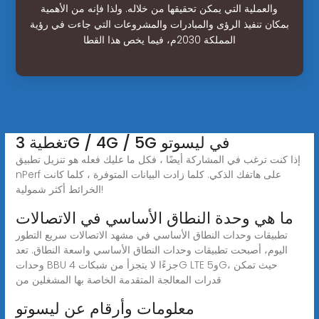
والعملية التي يمكن تحقيقها من خلاله. ولذا فإنه من الأهمية
بمكان تنفيذ الرؤى والمبادرات والمشروعات التي جاءت في رؤية
المملكة 2030م، فيما يخص هذا القطا
تغطية 3G / 4G / 5G في ليسوتو
إذا كنت ترغب في المشاركة أيضًا ، فكل ما عليك فعله هو تنزيل تطبيق
nPerf على هاتفك الذكي. كلما زادت البيانات المتوفرة ، كلما كانت
الخرائط أكثر شمولية!
ما هي وحدة النطاق الأساسي في الاتصالات
تطبيقات وحدات النطاق الأساسي في مشهد الاتصالات سريع التطور
اليوم، أصبحت تطبيقات وحدات النطاق الأساسي واسعة النطاق. تعد
وحدات BBU جزءًا لا يتجزأ من شبكات 4G LTE و5G، حيث تمكن
قدرات المعالجة المتقدمة الخاصة بها المشغلين من
معلومات وأرقام عن ليسوتو