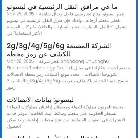
ما هي مرافق النقل الرئيسية في ليسوتو
Nov 26, 2025 · يتميز ليسوتو بمناخ تضاريسي قاحل وجبال شاهقة
تغطي معظم أرجائه ، ولذلك فإن طرق النقل الرئيسية في ليسوتو
تشمل: 1- النقل بالسيارات: تعتبر السيارات والحافلات الركاب الوسيلة
الأكثر استخداما ً في
2g/3g/4g/5g/6g الشركة المصنعة
للكشف عن رمز محطة
Mar 28, 2025 · تفخر شركة Shandong Chuanghui
Electronic Technology Co., Ltd. بتقديم أحدث ابتكاراتنا في مجال
تكنولوجيا الاتصالات - محدد موقع اكتشاف رمز محطة الاتصالات
الأساسية 2g/3g/4g/5g/6g. تسمح تقنيتنا الحديثة باكتشاف وتعريب
رموز
ليسوتو: بيانات الاتصالات
محطة تلفزيون مملوكة للدولة ومحطتان إذاعيتان مملوكتان للدولة ؛
تسيطر الحكومة على معظم وسائط البث الخاصة ؛ تتوفر خدمة
الاشتراك في القنوات الفضائية ؛ بث عدة محطات إذاعية دولية يمكن
الحصول