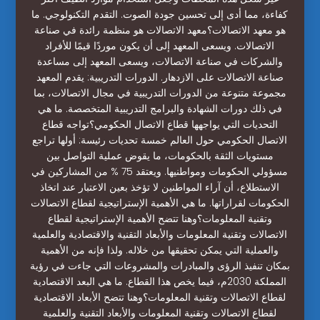
كفاءة، مما أدى إلى تحسين جودة الصوت. التقدم التكنولوجي. ما
هو معهد الاتصالات؟معهد الاتصالات هو منظمة رائدة في صناعة
الاتصالات. ويسعى المعهد إلى أن يكون موردًا قيمًا للأفراد
والشركات في صناعة الاتصالات، ويسعى المعهد إلى مساعدة
صناعة الاتصالات على الازدهار. الدورات التدريبية: يقدم المعهد
مجموعة متنوعة من الدورات التدريبية في مجال الاتصالات، بما
في ذلك دورات الشهادة والبرامج التدريبية المتخصصة. ما هي
التحديات التي يواجهها قطاع الاتصال الحكومي؟تواجه قطاع
الاتصال الحكومي حول العالم خمسة تحديات رئيسة: أولها تراجع
مستويات الثقة بالحكومات، ما يقوض عملية التواصل بين
مسؤولي الحكومات ومواطنيها. ويعتقد 75 % من المشاركين في
الاستطلاع، أن آراء المواطنين لا تؤخذ بعين الاعتبار عند اتخاذ
الحكومات لقراراتها. ما هي الأهمية الإستراتيجية لقطاع الاتصالات
وتقنية المعلومات؟وهنا تتضح الأهمية الإستراتيجية لقطاع
الاتصالات وتقنية المعلومات والأبعاد التقنية والاقتصادية والعلمية
والعملية التي يمكن تحقيقها من خلاله. ولذا فإنه من الأهمية
بمكان تنفيذ الرؤى والمبادرات والمشروعات التي جاءت في رؤية
المملكة 2030م، فيما يخص هذا القطاع. ما هي البعد الاقتصادية
لقطاع الاتصالات وتقنية المعلومات؟وهنا تتضح الأبعاد الاقتصادية
لقطاع الاتصالات وتقنية المعلومات والأبعاد التقنية والعلمية