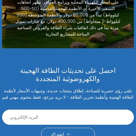
على أسعار الكهرباء المحلية وبرامج الحوافز. تظهر اتجاهات
التسعير الأخيرة أن الأنظمة الهجينة القياسية (50-500
كيلوواط) تبدأ من 80،000 دولار والأنظمة المتوسطة (500
كيلوواط-2 ميجاواط) من 400،000 دولار، مع خيارات تمويل
مرنة بما في ذلك اتفاقيات شراء الطاقة والقروض الصناعية
المتاحة للمشاريع التجارية.
احصل على تحديثات الطاقة الهجينة
والكهروضوئية المتجددة
تلقى رؤى حصرية للصناعة، إطلاق منتجات جديدة، وتنبيهات الأسعار لأنظمة
الطاقة الهجينة وأنظمة تخزين الطاقة - لا بريد مزعج، فقط محتوى مهني قيم
اشتراك