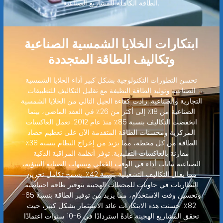
الطاقة الكاملة للمشاريع الصناعية.
ابتكارات الخلايا الشمسية الصناعية
وتكاليف الطاقة المتجددة
تحسن التطورات التكنولوجية بشكل كبير أداء الخلايا الشمسية
الصناعية وتوليد الطاقة النظيفة مع تقليل التكاليف للتطبيقات
التجارية والصناعية. زادت كفاءة الجيل التالي من الخلايا الشمسية
الصناعية من 18٪ إلى أكثر من 26٪ في العقد الماضي، بينما
انخفضت التكاليف بنسبة 85٪ منذ عام 2012. تعمل العاكسات
المركزية ومحسنات الطاقة المتقدمة الآن على تعظيم حصاد
الطاقة من كل محطة، مما يزيد من إخراج النظام بنسبة 38٪
مقارنة بالعاكسات التقليدية. توفر أنظمة المراقبة الذكية
الصناعية بيانات أداء في الوقت الفعلي وتنبيهات الصيانة التنبؤية،
مما يقلل التكاليف التشغيلية بنسبة 42٪. يسمح تكامل تخزين
البطاريات في حاويات للمحطات الهجينة بتوفير طاقة احتياطية
وتحسين وقت الاستخدام، مما يزيد من توفير الطاقة بنسبة 65-
82٪. حسنت هذه الابتكارات عائد الاستثمار بشكل كبير، حيث
تحقق المشاريع الهجينة عادةً استردادًا في 6-10 سنوات اعتمادًا