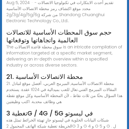
Aug 5, 2024 · تقديم أحدث الابتكارات في تكنولوجيا الاتصالات -
محدد موقع اكتشاف رمز محطة الاتصالات الأساسية
2g/3g/4g/5g/6g من شركة Shandong Chuanghui
Electronic Technology Co., Ltd..
حجم سوق المحطات الأساسية للاتصالات
العالمية واتجاهاتها وتوقعاتها
The سوق محطة قاعدة الاتصالات is an intricate compilation of
information targeted at a specific market segment,
delivering an in-depth overview within a specified
industry or across diverse sectors.
21. محطة الاتصالات الأساسية
21. محطة الاتصالات الأساسية, المبرمج العربي، أفضل موقع لتبادل
المقالات المبرمج الفني.تعال للعب بميدالية في 1024 عقدة. يستخدم
هذا السؤال بحثًا من ثلاث نقاط ، لأن المحطة الأساسية وكل موقع نقطة
هي وظائف محدبة. اكتب وظيفتين
تغطية 3G / 4G / 5G في ليسوتو
شبكات البيانات الخلوية في ليسوتو جارٍ تهيئة الخرائط تمثل هذه
الخريطة تغطية شبكة الهاتف المحمول 2G و 3 G و 4 G و 5 G ل .