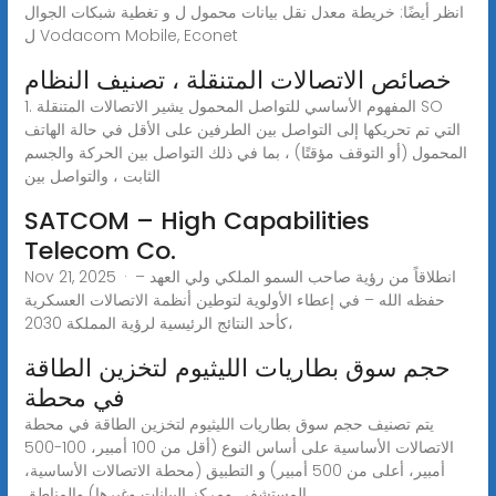
انظر أيضًا: خريطة معدل نقل بيانات محمول ل و تغطية شبكات الجوال
ل Vodacom Mobile, Econet
خصائص الاتصالات المتنقلة ، تصنيف النظام
1. المفهوم الأساسي للتواصل المحمول يشير الاتصالات المتنقلة SO
التي تم تحريكها إلى التواصل بين الطرفين على الأقل في حالة الهاتف
المحمول (أو التوقف مؤقتًا) ، بما في ذلك التواصل بين الحركة والجسم
الثابت ، والتواصل بين
SATCOM – High Capabilities
Telecom Co.
Nov 21, 2025 · انطلاقاً من رؤية صاحب السمو الملكي ولي العهد –
حفظه الله – في إعطاء الأولوية لتوطين أنظمة الاتصالات العسكرية
كأحد النتائج الرئيسية لرؤية المملكة 2030،
حجم سوق بطاريات الليثيوم لتخزين الطاقة
في محطة
يتم تصنيف حجم سوق بطاريات الليثيوم لتخزين الطاقة في محطة
الاتصالات الأساسية على أساس النوع (أقل من 100 أمبير، 100-500
أمبير، أعلى من 500 أمبير) و التطبيق (محطة الاتصالات الأساسية،
المستشفى ومركز البيانات وغيرها) والمناطق