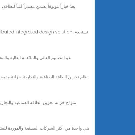
istributed integrated design solution
Dec 9, 2024 · في ظل هذه الفرصة، قامت شركة FGI بتطوير نظام تخزين الطاقة الصناعية والتجارية 3S ذو التصميم العالي والملاءمة العالية والمخصصة ذاتيًا بمظهر مذهل.