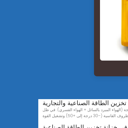
تخزين الطاقة الصناعية والتجارية
وجة (الهواء المبرد بالسائل + الهواء القسري): في ظل
ف القاسية (–30 درجة إلى +50) وتشغيل القوة
في خزانة تخزين الطاقة الصناعية