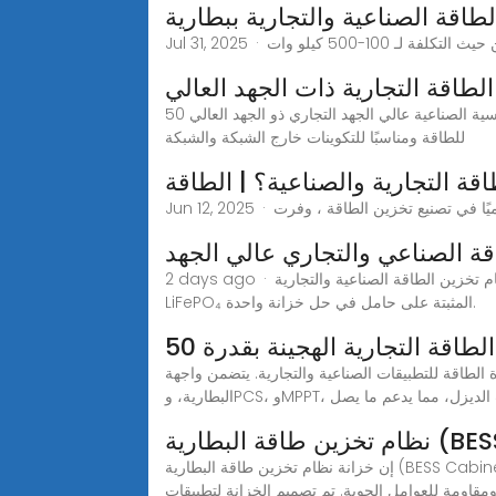
طاقة الصناعية والتجارية ببطارية
لطاقة التجارية ذات الجهد العالي
اليوبيل يعد نظام تخزين طاقة البطاريات الشمسية الصناعية عالي الجهد التجاري ذو الجهد العالي 50KWh-30KW حلاً شاملاً مصممًا للإعدادات الصناعية. فهو يوفر تخزينًا موثوقًا وفعالًا
للطاقة ومناسبًا للتكوينات خارج الشبكة والشبكة
ة الصناعي والتجاري عالي الجهد
2 days ago · يدمج نظام تخزين الطاقة الصناعية والتجارية KUVO HV HV نظام تخزين الطاقة الصناعية والتجارية KUVO HV الذي يدمج عاكسًا هجينًا عالي الجهد ووحدات بطارية
LiFePO₄ المثبتة على حامل في حل خزانة واحدة.
طاقة التجارية الهجينة بقدرة 50
ين وإدارة الطاقة للتطبيقات الصناعية والتجارية. يتضمن واجهة
، وMPPT، ومولدات الديزل، مما يدعم ما يصل
إن خزانة نظام تخزين طاقة البطارية (BESS Cabinet) عبارة عن حاوية خارجية مصممة بشكل احترافي ومصممة لإيواء وحدات بطارية الليثيوم وBMS وEMS وPCS ومكونات توزيع
ومقاومة للعوامل الجوية. تم تصميم الخزانة لتطبيقات