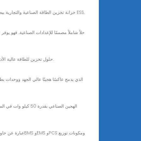
Jul 31, 2025 · خزانة تخزين الطاقة الصناعية والتجارية ببطارية ليثيوممرحبا بالجميع، أود أن أوصي ببطارية خزانة تخزين الطاقة الفعالة من حيث التكلفة لـ 100-500 كيلو وات ESS.
Jun 12, 2025 · بصفته رائدًا عالميًا في تصنيع تخزين الطاقة ، وفرت GSL Energy حلول تخزين للطاقة عالية الأداء ومستقرة وموثوقة لمئات الشركات والمشاريع.
الهجين الصناعي بقدر