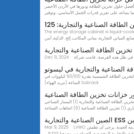
فضل حلول تخزين الطاقة ودورها في الأردن الأخضر WEB1- تخزين الطاقة بالملح المُذاب Molten Salt Energy Storage. يعدّ خياراً موثوقاً يضمن مصدراً آمناً للطاقة، ويحقّق
ما يساعد على تعزيز قدرات الحمل الأساسي، وتوفير
The energy storage cabinet is liqui. تستخدم
قة الصناعية والتجارية في ليسوتو
نظام تخزين الطاقة الصناعية والتجارية. خزانة مدمجة خارجية بقدرة 232/372 كيلووات في الساعة (مبردة بالسائل) خزانة متكاملة لتخزين الطاقة الشمسية بقدرة 60/100 كيلووات في
الساعة (تبريد الهواء) Subrack
ر خزانات تخزين الطاقة الصناعية
نموذج خزانة تخزين الطاقة الصناعية والتجارية هراري تعظيم كفاءة التكلفة في شبكات الاتصالات: دور أنظمة تخزين الطاقة. تخزين الطاقة الصناعية والتجارية (1) المسار الصناعي
 الصناعية (6) اتجاهات الصناعة
موردين
Mar 9, 2025 · LVWO هي واحدة من أكثر الشركات المصنعة والموردة للمنتجات الصناعية والتجارية احترافًا في الصين، وتتميز بالمنتجات عالية الجودة والخدمة الجيدة. يرجى أن تطمئن