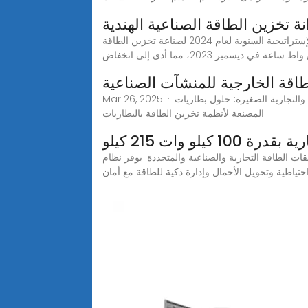
ة تخزين الطاقة الصناعية الهندية
الإستراتيجية السنوية لعام 2024 لصناعة تخزين الطاقة May 23, 2024· وفقًا لـ smm، انخفض سعر خلايا تخزين الطاقة 280 أمبير في الساعة من 0.97 يوان صيني / واط ساعة في
اقة الخارجية للمنشآت الصناعية
Mar 26, 2025 · خزانات تخزين الطاقة الخارجية للمنشآت الصناعية والتجارية الصغيرة: حلول بطاريات LFP المثبتة على الرف ومحولات IP54 الكل في واحد - شركة NextG Power
المصنعة لأنظمة تخزين الطاقة بالبطاريات
كيلو وات 215 كيلو
ساعة المصمم لتطبيقات الطاقة التجارية والصناعية والمتجددة. يوفر نظام ESS عالي الكفاءة حلاقة قصوى
تياطية وتحويل الأحمال وإدارة ذكية للطاقة مع أمان