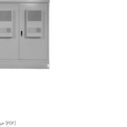
خزانة تخزين الطاقة الصناعية والتجارية في ريكيافيك [PDF]