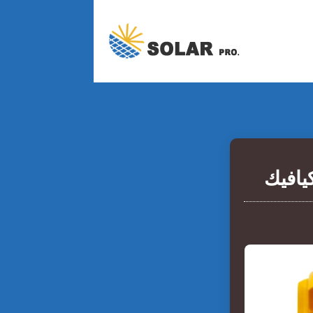
يافيك