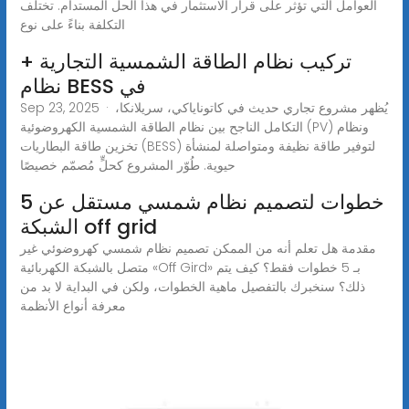
العوامل التي تؤثر على قرار الاستثمار في هذا الحل المستدام. تختلف
التكلفة بناءً على نوع
تركيب نظام الطاقة الشمسية التجارية +
نظام BESS في
Sep 23, 2025 · يُظهر مشروع تجاري حديث في كاتوناياكي، سريلانكا،
التكامل الناجح بين نظام الطاقة الشمسية الكهروضوئية (PV) ونظام
تخزين طاقة البطاريات (BESS) لتوفير طاقة نظيفة ومتواصلة لمنشأة
حيوية. طُوّر المشروع كحلٍّ مُصمّم خصيصًا
5 خطوات لتصميم نظام شمسي مستقل عن
الشبكة off grid
مقدمة هل تعلم أنه من الممكن تصميم نظام شمسي كهروضوئي غير
متصل بالشبكة الكهربائية «Off Gird» بـ 5 خطوات فقط؟ كيف يتم
ذلك؟ سنخبرك بالتفصيل ماهية الخطوات، ولكن في البداية لا بد من
معرفة أنواع الأنظمة