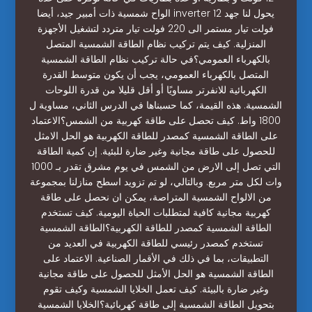
الواح شمسية ذات أمبير جيد، أيضا inverter يحول لنا جهد 12
فولت تيار مستمر الى 220 فولت تيار متردد لتشغيل الأجهزة
المنزلية. كيف يتم تركيب نظام الطاقة الشمسية المتصل
بالكهرباء العمومي؟في حالة تركيب نظام الطاقة الشمسية
المتصل بالكهرباء العمومي، يجب أن يكون متوسط القدرة
الكهربائية للانفرتر مساويًا أو أقل قليلا من قدرة اللوحات
الشمسية. هذه القيمة، كما حسبناها في الدرس الثاني، مساوية ل
1800 واط. كيف تحصل على طاقة كهربية من الشمس؟الاعتماد
على الطاقة الشمسية كمصدر للطاقة الكهربية هو الحل الامثل
للحصول على طاقة مجانية وغير ضارة للبئية. إن كمية الطاقة
التي تصل إلى الارض من الشمس في يوم مشرق تقدر بـ 1000
وات لكل متر مربع. وبالتالي، لو تم تزويد اسطح منازلنا بمجموعة
من الالواح الشمسية المتراصة، يمكن ان نحصل على طاقة
كهربية مجانية كافية لمتطلبات الحياة اليومية. كيف تستخدم
الطاقة الشمسية كمصدر للطاقة الكهربية؟الطاقة الشمسية
تستخدم كمصدر رئيسي للطاقة الكهربية في العديد من
التطبيقات، بما في ذلك في الأقمار الصناعية. الاعتماد على
الطاقة الشمسية هو الحل الأمثل للحصول على طاقة مجانية
وغير ضارة بالبيئة. كيف تعمل الخلايا الشمسية وكيف تقوم
بتحويل الطاقة الشمسية إلى طاقة كهربائية؟الخلايا الشمسية