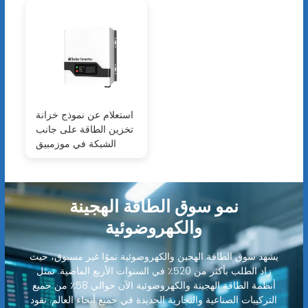
استعلام عن نموذج خزانة
تخزين الطاقة على جانب
الشبكة في موزمبيق
نمو سوق الطاقة الهجينة
والكهروضوئية
يشهد سوق الطاقة الهجين والكهروضوئية نموًا غير مسبوق، حيث
زاد الطلب بأكثر من 520٪ في السنوات الأربع الماضية. تمثل
أنظمة الطاقة الهجينة والكهروضوئية الآن حوالي 58٪ من جميع
التركيبات الصناعية والتجارية الجديدة في جميع أنحاء العالم. تقود