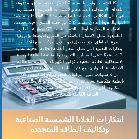
أمريكا الشمالية وأوروبا بنسبة 60٪ من حصة السوق، مدفوعة
بأهداف الاستدامة الصناعية والاعتمادات الضريبية الاستثمارية
التي تقلل التكاليف الإجمالية للنظام بنسبة 28-45٪. تليها منطقة
آسيا والمحيط الهادئ بنسبة 42٪ من حصة السوق، حيث قطعت
التصاميم المعيارية أوقات التثبيت بنسبة 72٪ مقارنة بالحلول
التقليدية. تمثل الأسواق الناشئة في الشرق الأوسط وإفريقيا
أسرع المناطق نموًا بمعدل نمو سنوي مركب يبلغ 68٪، مع
ابتكارات التصنيع التي تقلل أسعار أنظمة الطاقة الهجينة بنسبة
32٪ سنويًا. تتبنى المشاريع التجارية والصناعية الطاقة الهجينة
لاستقلالية الطاقة، تخفيف فواتير الكهرباء الصناعية، والطاقة
الاحتياطية للطوارئ، مع فترات استرداد نموذجية تتراوح من 5
إلى 9 سنوات. تتميز التركيبات الحديثة للطاقة الهجينة الآن
بأنظمة متكاملة بسعة تتراوح من 100 كيلوواط إلى 5 ميجاواط
بتكاليف أقل من 320 دولارًا/كيلوواط ساعة لحلول تخزين
الطاقة الكاملة للمشاريع الصناعية.
ابتكارات الخلايا الشمسية الصناعية
وتكاليف الطاقة المتجددة