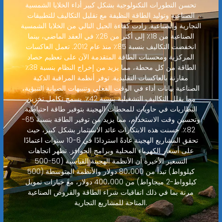
تحسن التطورات التكنولوجية بشكل كبير أداء الخلايا الشمسية
الصناعية وتوليد الطاقة النظيفة مع تقليل التكاليف للتطبيقات
التجارية والصناعية. زادت كفاءة الجيل التالي من الخلايا الشمسية
الصناعية من 18٪ إلى أكثر من 26٪ في العقد الماضي، بينما
انخفضت التكاليف بنسبة 85٪ منذ عام 2012. تعمل العاكسات
المركزية ومحسنات الطاقة المتقدمة الآن على تعظيم حصاد
الطاقة من كل محطة، مما يزيد من إخراج النظام بنسبة 38٪
مقارنة بالعاكسات التقليدية. توفر أنظمة المراقبة الذكية
الصناعية بيانات أداء في الوقت الفعلي وتنبيهات الصيانة التنبؤية،
مما يقلل التكاليف التشغيلية بنسبة 42٪. يسمح تكامل تخزين
البطاريات في حاويات للمحطات الهجينة بتوفير طاقة احتياطية
وتحسين وقت الاستخدام، مما يزيد من توفير الطاقة بنسبة 65-
82٪. حسنت هذه الابتكارات عائد الاستثمار بشكل كبير، حيث
تحقق المشاريع الهجينة عادةً استردادًا في 6-10 سنوات اعتمادًا
على أسعار الكهرباء المحلية وبرامج الحوافز. تظهر اتجاهات
التسعير الأخيرة أن الأنظمة الهجينة القياسية (50-500
كيلوواط) تبدأ من 80،000 دولار والأنظمة المتوسطة (500
كيلوواط-2 ميجاواط) من 400،000 دولار، مع خيارات تمويل
مرنة بما في ذلك اتفاقيات شراء الطاقة والقروض الصناعية
المتاحة للمشاريع التجارية.