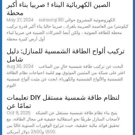
الصين الكهربائية البناء ! صربيا بناء أكبر
محطة
May 27, 2024 · saraorqi الكهروضوئية المشروع حوالي 80
كيلومترا من العاصمة الصربية بلغراد ، صربيا حاليا بناء أكبر قدرة تركيب
محطة للطاقة الضوئية ، ولكن أيضا الشركات الصينية في صربيا لبناء
أول أرض كبيرة محطة
تركيب ألواح الطاقة الشمسية للمنازل: دليل
شامل
Aug 30, 2024 · البحث عن تركيب طاقة شمسية خالٍ من المتاعب
اعثر على شبكة من المثبتين الموثوق بهم لتلبية احتياجات نظام الطاقة
الشمسية والألواح الشمسية والكهرباء. ابحث عن مثبت ألواح شمسية
اليوم!
تعليمات DIY لنظام طاقة شمسية مستقل
تمامًا عن
Oct 9, 2025 · يتيح بناء نظام طاقة شمسية مستقل عن الشبكة
لأصحاب المنازل طريقًا نحو استقلالية حقيقية في مجال الطاقة، مع
تحقيق فوائد مالية حقيقية، حيث تتراوح الوفورات السنوية غالبًا بين
1,500 و2,500 دولار أمريكي.