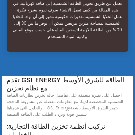
تعمل عن طريق تحويل الطاقة الشمسية إلى طاقة كهربائية. في
هذه المقالة من كيف تعمل الاشياء سوف نقوم بشرح فكرة
عمل الخلايا الشمسية. تقديرات حكومية تشير إلى أن لوحا للخلايا
الشمسية بمساحة مترين مربعين يمكن أن يوفر ما بين 30 إلى
70 % من الطاقة اللازمة لتسخين المياه على حسب موقع المبنى
وكمية المياه المستخدم
تقدم GSL ENERGY الطاقة للشرق الأوسط
مع نظام تخزين
احصل على نظرة متعمقة على تفاصيل حالة تخزين بطاريات الطاقة
الشمسية المخصصة لدينا، مع معلومات مفصلة عن مشاريعنا الناجحة
والحلول التي قدمناها. | GSL Energyيتميز الشرق الأوسط بأشعة
شمس قوية ويزداد الطلب على الطاقة النظيفة
تركيب أنظمة تخزين الطاقة التجارية:
الخطوات