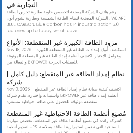
التجارية في
رقم هاتف الشركة المصنعة لتخصيص حاوية بطارية تخزين الطاقة
الشركة المصنعة لنظام الطاقة الشمسية وبطارية ليثيوم أيون . WE ARE
BLUE CARBON. Blue Carbon has 14 industrialization 5.0
factories up to today, which cover
مزود الطاقة الكبيرة غير المنقطعة: الأنواع
Nov 18, 2025 · استكشف أنواع إمدادات الطاقة غير المنقطعة الكبيرة
وعوامل الاختيار. اكتشف أنظمة إمداد الطاقة غير المنقطعة الموثوقة
والفعالة من BKPOWER للعمليات الحرجة.
نظام إمداد الطاقة غير المنقطع: دليل كامل |
شركة
Nov 3, 2025 · اكتشف كيفية صيانة نظام إمداد الطاقة غير المنقطع
واستبداله واختياره. تقدم شركة BKPOWER أنظمة إمداد طاقة غير
منقطعة موثوقة للحصول على طاقة احتياطية مستقرة.
مُصنِع أنظمة الطاقة الاحتياطية غير المنقطعة
كشركة رائدة في تصنيع أنظمة الطاقة غير المنقطعة، نخصص مواردنا
لتقديم أنظمة UPS الصناعية التي تضمن استمرارية الطاقة بسلاسة.
تعاون مع مورد موثوق لبطاريات UPS وابحث عن مورد موثوق بالقرب