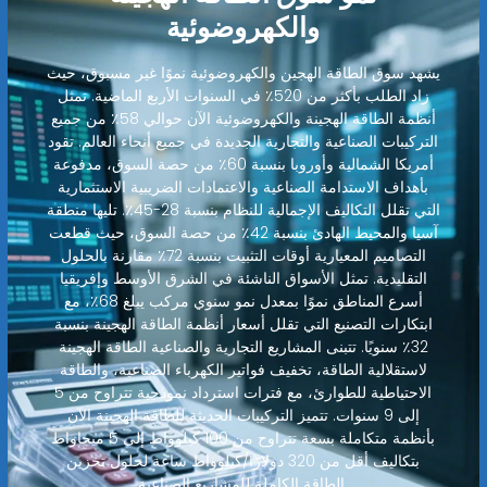
والكهروضوئية
يشهد سوق الطاقة الهجين والكهروضوئية نموًا غير مسبوق، حيث
زاد الطلب بأكثر من 520٪ في السنوات الأربع الماضية. تمثل
أنظمة الطاقة الهجينة والكهروضوئية الآن حوالي 58٪ من جميع
التركيبات الصناعية والتجارية الجديدة في جميع أنحاء العالم. تقود
أمريكا الشمالية وأوروبا بنسبة 60٪ من حصة السوق، مدفوعة
بأهداف الاستدامة الصناعية والاعتمادات الضريبية الاستثمارية
التي تقلل التكاليف الإجمالية للنظام بنسبة 28-45٪. تليها منطقة
آسيا والمحيط الهادئ بنسبة 42٪ من حصة السوق، حيث قطعت
التصاميم المعيارية أوقات التثبيت بنسبة 72٪ مقارنة بالحلول
التقليدية. تمثل الأسواق الناشئة في الشرق الأوسط وإفريقيا
أسرع المناطق نموًا بمعدل نمو سنوي مركب يبلغ 68٪، مع
ابتكارات التصنيع التي تقلل أسعار أنظمة الطاقة الهجينة بنسبة
32٪ سنويًا. تتبنى المشاريع التجارية والصناعية الطاقة الهجينة
لاستقلالية الطاقة، تخفيف فواتير الكهرباء الصناعية، والطاقة
الاحتياطية للطوارئ، مع فترات استرداد نموذجية تتراوح من 5
إلى 9 سنوات. تتميز التركيبات الحديثة للطاقة الهجينة الآن
بأنظمة متكاملة بسعة تتراوح من 100 كيلوواط إلى 5 ميجاواط
بتكاليف أقل من 320 دولارًا/كيلوواط ساعة لحلول تخزين
الطاقة الكاملة للمشاريع الصناعية.