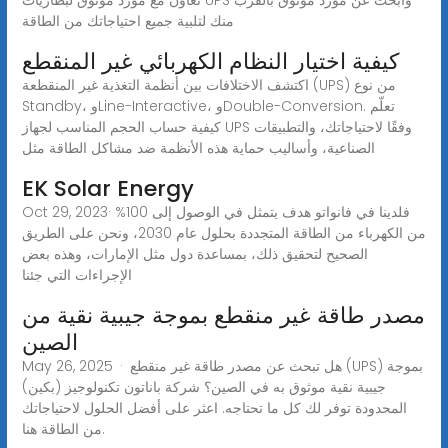
منك لتلبية جميع احتياجاتك من الطاقة
كيفية اختيار النظام الكهربائي غير المنقطع
اكتشف الاختلافات بين أنظمة التغذية غير المنقطعة (UPS) من نوع
Standby، وLine-Interactive، وDouble-Conversion. تعلّم
كيفية حساب الحجم المناسب لجهاز UPS وفقًا لاحتياجاتك، والتطبيقات
الصناعية، وأساليب حماية هذه الأنظمة ضد مشاكل الطاقة مثل
EK Solar Energy
Oct 29, 2023· فلدينا في فانواتو هدف يتمثل في الوصول إلى 100%
من الكهرباء من الطاقة المتجددة بحلول عام 2030، ونحن على الطريق
الصحيح لتحقيق ذلك، بمساعدة دول مثل الإمارات، وهذه بعض
الإجراءات التي جئنا
مصدر طاقة غير منقطع بموجة جيبية نقية من
الصين
May 26, 2025 · هل تبحث عن مصدر طاقة غير منقطع (UPS) بموجة
جيبية نقية موثوق به في الصين؟ شركة باناتون تكنولوجيز (بكين)
المحدودة توفر لك كل ما تحتاجه. اعثر على أفضل الحلول لاحتياجاتك
من الطاقة هنا.