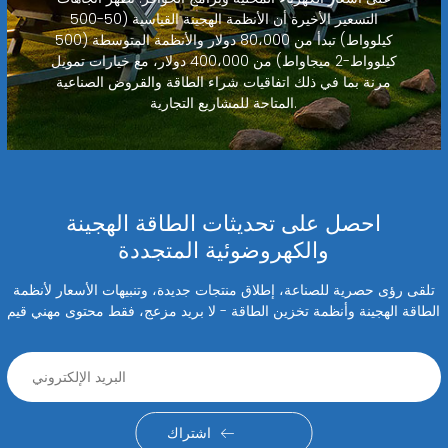
التسعير الأخيرة أن الأنظمة الهجينة القياسية (50-500
كيلوواط) تبدأ من 80،000 دولار والأنظمة المتوسطة (500
كيلوواط-2 ميجاواط) من 400،000 دولار، مع خيارات تمويل
مرنة بما في ذلك اتفاقيات شراء الطاقة والقروض الصناعية
المتاحة للمشاريع التجارية.
احصل على تحديثات الطاقة الهجينة
والكهروضوئية المتجددة
تلقى رؤى حصرية للصناعة، إطلاق منتجات جديدة، وتنبيهات الأسعار لأنظمة
الطاقة الهجينة وأنظمة تخزين الطاقة - لا بريد مزعج، فقط محتوى مهني قيم
اشتراك