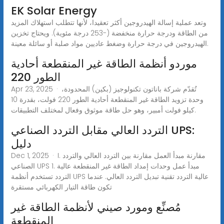
EK Solar Energy
وتعد عملية إسالة الهيدروجين أكثر تعقيدا، لأنها تتطلب استهلاك المزيد
من الطاقة ودرجة حرارة منخفضة (-253 درجة مئوية). ويحتاج تخزين
الهيدروجين في درجة حرارة وضغط عاديين مواد صلبة أو سائلة معينة.
موردو أنظمة الطاقة غير المنقطعة أحادية
الطور 220
Apr 23, 2025 · تُقدّم شركة باناتون تكنولوجيز (بكين) المحدودة،
وحدة تزويد الطاقة غير المنقطعة أحادية الطور 220 فولت، بقدرة 10
كيلو فولت أمبير، وهو حل طاقة موثوق وفعال لمختلف التطبيقات.
التردد العالي مقابل التردد الصناعي UPS:
دليل
Dec 1, 2025 · I. مقارنة مبدأ العمل مقارنة بين التردد العالي والتردد
الصناعي UPS 1. مبدأ عمل وحدات إمداد الطاقة غير المنقطعة عالية
التردد تستخدم أنظمة UPS عالية التردد تقنية تبديل التردد العالي. عندما
تكون طاقة التيار الكهربائي مستقرة
مُصنِّع ومورد صيني لأنظمة الطاقة غير
المنقطعة