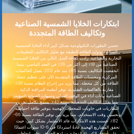
ابتكارات الخلايا الشمسية الصناعية
وتكاليف الطاقة المتجددة
تحسن التطورات التكنولوجية بشكل كبير أداء الخلايا الشمسية
الصناعية وتوليد الطاقة النظيفة مع تقليل التكاليف للتطبيقات
التجارية والصناعية. زادت كفاءة الجيل التالي من الخلايا الشمسية
الصناعية من 18٪ إلى أكثر من 26٪ في العقد الماضي، بينما
انخفضت التكاليف بنسبة 85٪ منذ عام 2012. تعمل العاكسات
المركزية ومحسنات الطاقة المتقدمة الآن على تعظيم حصاد
الطاقة من كل محطة، مما يزيد من إخراج النظام بنسبة 38٪
مقارنة بالعاكسات التقليدية. توفر أنظمة المراقبة الذكية
الصناعية بيانات أداء في الوقت الفعلي وتنبيهات الصيانة التنبؤية،
مما يقلل التكاليف التشغيلية بنسبة 42٪. يسمح تكامل تخزين
البطاريات في حاويات للمحطات الهجينة بتوفير طاقة احتياطية
وتحسين وقت الاستخدام، مما يزيد من توفير الطاقة بنسبة 65-
82٪. حسنت هذه الابتكارات عائد الاستثمار بشكل كبير، حيث
تحقق المشاريع الهجينة عادةً استردادًا في 6-10 سنوات اعتمادًا
على أسعار الكهرباء المحلية وبرامج الحوافز. تظهر اتجاهات