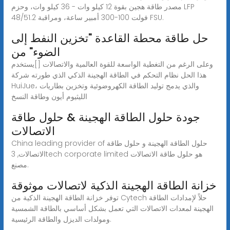
مصدر طاقة هجين بقوة 12 كيلو وات - 36 كيلو وات، وحزم LFP
48/51.2 فولت 100-300 أمبير ساعة، ومراقبة FSU.
حل طاقة محطة القاعدة "تخزين النفط إلى
الضوء" من
وعلى الرغم من التغطية الواسعة للقوة العالمية والاتصالات []يستخدم
هذا الحل نظام التحكم في الطاقة الهجينة الذكي الذي طورته شركة
HuiJue، والذي يدمج توليد الطاقة الكهروضوئية وتخزين بطاريات
الليثيوم أيون وطاقة النسخ
جودة حلول الطاقة الهجينة & حلول طاقة
الاتصالات
China leading provider of حلول الطاقة الهجينة و حلول طاقة
الاتصالات, 3tech corporate limited هو حلول طاقة الاتصالات
مصنع.
خزانة الطاقة الهجينة الذكية لاتصالات موثوقة
توفر خزانة الطاقة الهجينة الذكية من Cytech حلاً لإمدادات الطاقة
الهجينة لمعدات الاتصالات التي تعمل بشكل أساسي بالطاقة الشمسية
ومولدات الديزل والطاقة الرئيسية.