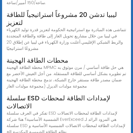
ساعة/150 أمبير/ساعة.
ليبيا تدشن 20 مشروعاً استراتيجياً للطاقة
لتعزيز
تتماشى هذه المبادرة مع استراتيجية الحكومة لتعزيز قدرة توليد الكهرباء
في ليبيا من خلال مشاريع تحويل الغاز إلى طاقة والطاقة المتجددة
والربط الشبكي الإقليمي.أعلنت وزارة الكهرباء في ليبيا عن إطلاق 20
مشروعًا استراتيجيًا
محطات الطاقة الهجينة
محطة الطاقة الهجينة MPMC هي حل طاقة أساسي / مرن موثوق به
تم تطويره بشكل أساسي للطاقة المستقلة. من أجل العيش الأخضر مع
ضمان مصدر طاقة مستقر خارج الشبكة، تدمج محطة الطاقة الهجينة
مجموعة مولدات الديزل (مجموعة مولدات الغاز
سلسلة ESD لإمدادات الطاقة لمحطات
الاتصالات
تفكر في العرف سلسلة ESD لإمدادات الطاقة لمحطات الاتصالات
الشمسية الأساسية؟ هنا! شركة EverExceed هي المزود الرائد لـ
سلسلة ESD لإمدادات الطاقة لمحطات الاتصالات الشمسية الأساسية و
نظام الطاقة الشمسية المكدسة إلخ.