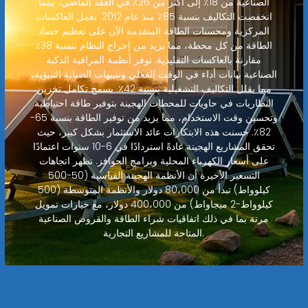
الصناعية من 18٪ إلى أكثر من 26٪ في العقد الماضي، بينما
انخفضت التكاليف بنسبة 85٪ منذ عام 2012. تعمل العاكسات
المركزية ومحسنات الطاقة المتقدمة الآن على تعظيم حصاد
الطاقة من كل محطة، مما يزيد من إخراج النظام بنسبة 38٪
مقارنة بالعاكسات التقليدية. توفر أنظمة المراقبة الذكية
الصناعية بيانات أداء في الوقت الفعلي وتنبيهات الصيانة التنبؤية،
مما يقلل التكاليف التشغيلية بنسبة 42٪. يسمح تكامل تخزين
البطاريات في حاويات للمحطات الهجينة بتوفير طاقة احتياطية
وتحسين وقت الاستخدام، مما يزيد من توفير الطاقة بنسبة 65-
82٪. حسنت هذه الابتكارات عائد الاستثمار بشكل كبير، حيث
تحقق المشاريع الهجينة عادةً استردادًا في 6-10 سنوات اعتمادًا
على أسعار الكهرباء المحلية وبرامج الحوافز. تظهر اتجاهات
التسعير الأخيرة أن الأنظمة الهجينة القياسية (50-500
كيلوواط) تبدأ من 80،000 دولار والأنظمة المتوسطة (500
كيلوواط-2 ميجاواط) من 400،000 دولار، مع خيارات تمويل
مرنة بما في ذلك اتفاقيات شراء الطاقة والقروض الصناعية
المتاحة للمشاريع التجارية.