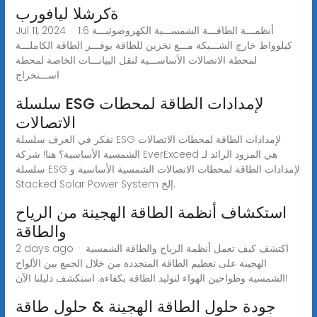
ةكرشلا ليافورب
Jul 11, 2024 · أنظمـــة الطاقـــة الشمســـية الكهروضوئيـــة 1.6
كيلوواط خارج الشـــبكة مـــع تخزين للطاقة يوفـــر الطاقة الكاملـــة
لمحطة الاتصالات الأساســـية لنقل البيانـــات الخاصة لمحطة
اســـتخراج
سلسلة ESG لإمدادات الطاقة لمحطات
الاتصالات
تفكر في العرف سلسلة ESG لإمدادات الطاقة لمحطات الاتصالات
الشمسية الأساسية؟ هنا! شركة EverExceed هي المزود الرائد لـ
سلسلة ESG لإمدادات الطاقة لمحطات الاتصالات الشمسية الأساسية و
Stacked Solar Power System إلخ.
استكشاف أنظمة الطاقة الهجينة من الرياح
والطاقة
2 days ago · اكتشف كيف تعمل أنظمة الرياح والطاقة الشمسية
الهجينة على تعظيم الطاقة المتجددة من خلال الجمع بين الألواح
الشمسية وطواحين الهواء لتوليد الطاقة بكفاءة. استكشف دليلنا الآن!
جودة حلول الطاقة الهجينة & حلول طاقة