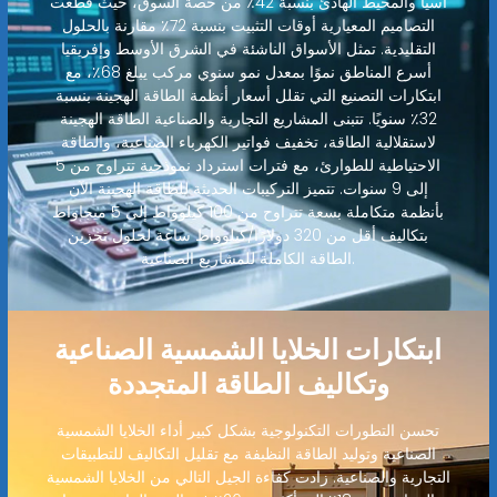
آسيا والمحيط الهادئ بنسبة 42٪ من حصة السوق، حيث قطعت
التصاميم المعيارية أوقات التثبيت بنسبة 72٪ مقارنة بالحلول
التقليدية. تمثل الأسواق الناشئة في الشرق الأوسط وإفريقيا
أسرع المناطق نموًا بمعدل نمو سنوي مركب يبلغ 68٪، مع
ابتكارات التصنيع التي تقلل أسعار أنظمة الطاقة الهجينة بنسبة
32٪ سنويًا. تتبنى المشاريع التجارية والصناعية الطاقة الهجينة
لاستقلالية الطاقة، تخفيف فواتير الكهرباء الصناعية، والطاقة
الاحتياطية للطوارئ، مع فترات استرداد نموذجية تتراوح من 5
إلى 9 سنوات. تتميز التركيبات الحديثة للطاقة الهجينة الآن
بأنظمة متكاملة بسعة تتراوح من 100 كيلوواط إلى 5 ميجاواط
بتكاليف أقل من 320 دولارًا/كيلوواط ساعة لحلول تخزين
الطاقة الكاملة للمشاريع الصناعية.
ابتكارات الخلايا الشمسية الصناعية
وتكاليف الطاقة المتجددة
تحسن التطورات التكنولوجية بشكل كبير أداء الخلايا الشمسية
الصناعية وتوليد الطاقة النظيفة مع تقليل التكاليف للتطبيقات
التجارية والصناعية. زادت كفاءة الجيل التالي من الخلايا الشمسية