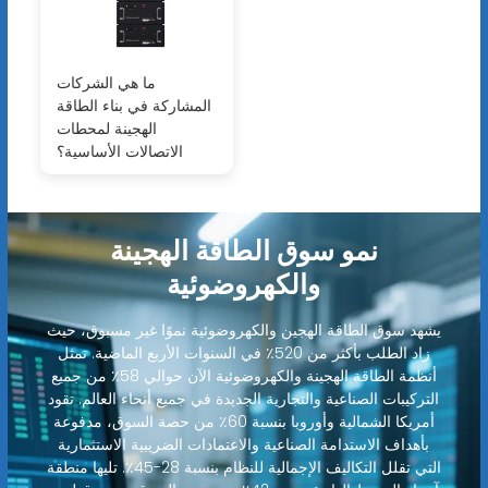
ما هي الشركات
المشاركة في بناء الطاقة
الهجينة لمحطات
الاتصالات الأساسية؟
نمو سوق الطاقة الهجينة
والكهروضوئية
يشهد سوق الطاقة الهجين والكهروضوئية نموًا غير مسبوق، حيث
زاد الطلب بأكثر من 520٪ في السنوات الأربع الماضية. تمثل
أنظمة الطاقة الهجينة والكهروضوئية الآن حوالي 58٪ من جميع
التركيبات الصناعية والتجارية الجديدة في جميع أنحاء العالم. تقود
أمريكا الشمالية وأوروبا بنسبة 60٪ من حصة السوق، مدفوعة
بأهداف الاستدامة الصناعية والاعتمادات الضريبية الاستثمارية
التي تقلل التكاليف الإجمالية للنظام بنسبة 28-45٪. تليها منطقة