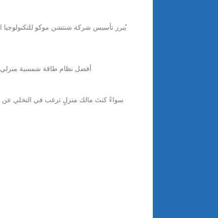
5 days ago · أفضل نظام طاقة شمسية منزلي لعام ٢٠٢٥: التكلفة، التركيب، شرح الفرق بين البطارية وعدمها يونيو 05,2025 0 نظام ا