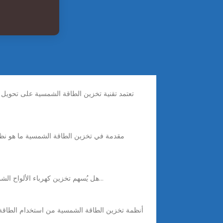
مقدمة في تخزين الطاقة الشمسية ما هو نظام
هل يُسهم تخزين كهرباء الألواح الشمسية في تسريع عائد استثمارك؟ما هي مشكلات تخزين الكهرباء؟ وما هي الحلول العملية لرفع كفاءة الاستفادة؟لنبدأ باستكشاف ذلك...