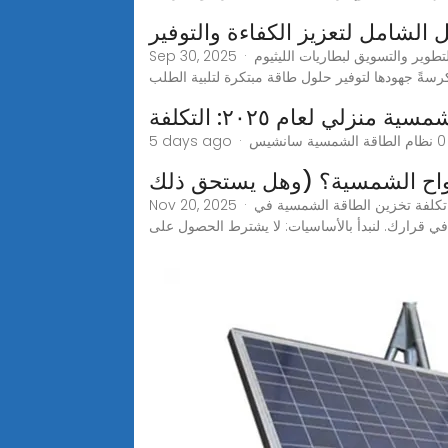
ل الشامل لتعزيز الكفاءة والتوفير
Sep 30, 2025 · يُبرز تأسيس شركة شنتشن موكو للتكنولوجيا المحدودة عام ٢٠١٥ أهم ابتكاراتها. وقد عُرفت كشركة رائدة في مجال البحث والتطوير والتسويق لبطاريات الليثيوم
ُكرسةً جهودها لتوفير حلول طاقة مبتكرة لتلبية الطلب
نزلي لعام ٢٠٢٥: التكلفة
ألواح الشمسية؟ (وهل يستحق ذلك
Nov 20, 2025 · سواءً كنتَ مالك منزلٍ ترغب في التخلي عن استخدام الوقود الأحفوري، أو صاحب عملٍ ذكيٍّ بما يكفي لخفض التكاليف، فإن تكلفة تخزين الطاقة الشمسية في
 في قرارك. لنبدأ بالأساسيات: لا يشترط الحصول على