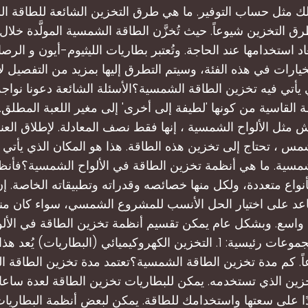
لك مثل حساب التوفير. ما هي طرق التخزين الشائعة للطاقة ال
رق التخزين شيوعاً. حيث تُخزَّن الطاقة الشمسية المولَّدة خلال 
ُعاد استخدامها عند الحاجة. وتُعتبر بطاريات الليثيوم-أيون و ا
يارات في هذه الفئة، وسيتم التطرق إليها بمزيد من التفصيل لاح
 يأتي فيه تخزين الطاقة الشمسية؟الأسئلة الشائعة دعونا نواجه
 القاسية من كونها 'لطيفة إلى أخرى' إلى مغير اللعبة المطلق.
مثل الألواح الشمسية ، إنها فقط نصف المعادلة. لإطلاق العنان
شمس ، تحتاج إلى تخزين هذه الطاقة. هذا هو المكان الذي يأتي 
شمسية. ما هي أنظمة تخزين الطاقة في الألواح الشمسية؟فأنظ
أنواع متعددة، ولكل منها خصائصه وقدراته وتطبيقاته الخاصة. 
عد على اختيار الحل الأنسب للمشروع الشمسي، سواء كان منزل
اسع. وبشكل عام يمكن تقسيم أنظمة تخزين الطاقة في الأل
إلى ثلاث مجموعات رئيسية: 1. التخزين الكهروكيميائي (البطاريات) يُ
اً. كم مدة تخزين الطاقة الشمسية؟تعتمد مدة تخزين الطاقة 
خزين الذي تستخدمه. يمكن للبطاريات تخزين الطاقة لعدة ساع
ادًا على سعتها واستخدامك للطاقة. يمكن لبعض أنظمة البطاريات