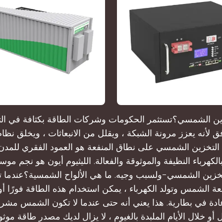
زين الشمسي؟تستثمر الحكومات وشركات الطاقة بكثافة في ال
ق لأنه يعزز مرونة الشبكة ، ويقلل من الانبعاثات ، ويخلق نظام
ًا. التخزين الشمسي على نطاق المنفعة هو العمود الفقري للمدن
الكهرباء النظيفة والموثوقة والفعالة. الليثيوم أيون هو نجم مو
لتخزين الشمسي-ولسبب وجيه. ما هي الألواح الشمسية؟عندما ت
 الشمس وتولد الكهرباء ، يمكن استخدام هذه الطاقة فورًا أو 
ادة في بطارية. هذا يعني أنه حتى عندما لا تكون الشمس مشرق
 أو خلال الأيام الملبدة بالغيوم ، لا يزال لديك مصدر طاقة مو