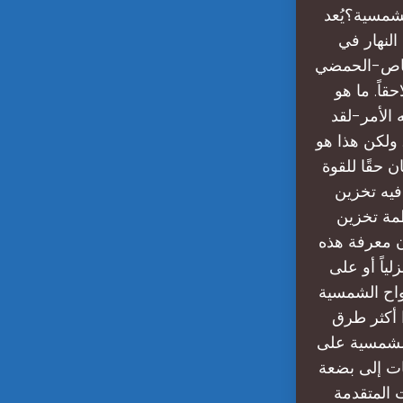
شمسية؟يُعد
النهار في
لرصاص-الحمضي
قاً. ما هو
 الأمر-لقد
 ولكن هذا هو
 حقًا للقوة
فيه تخزين
مة تخزين
إن معرفة هذه
ياً أو على
واح الشمسية
عد هذا أكثر طرق
الشمسية على
ات إلى بضعة
 المتقدمة