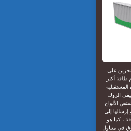
تخزين على
 طاقة أكثر
 المستقبلية
سيقى الروك
متص الألواح
إرسالها إلى
ة ، كما هو
ثوق في متناول