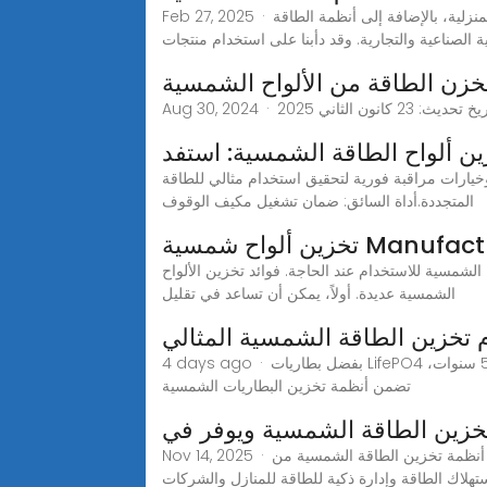
Feb 27, 2025 · مجموعات ألواح الطاقة الشمسية من داونيس للبيع - سكنية وتجارية تتخصص شركة داونيس في أنظمة تخزين الطاقة الشمسية المنزلية، بالإضافة إلى أنظمة الطاقة
الصناعية والتجارية. وقد دأبنا على استخدام منتجات
خزن الطاقة من الألواح الشمسية
ن ألواح الطاقة الشمسية: استفد
 وخيارات مراقبة فورية لتحقيق استخدام مثالي للطاقة
المتجددة.أداة السائق: ضمان تشغيل مكيف الوقوف
Manufacturer & 
لشمسية للاستخدام عند الحاجة. فوائد تخزين الألواح
الشمسية عديدة. أولاً، يمكن أن تساعد في تقليل
تخزين الطاقة الشمسية المثالي
4 days ago · بفضل بطاريات LifePO4 عالية الجودة، والتوافق مع العاكسات متعددة العلامات التجارية، وأنظمة التبريد الطبيعية لتبديد الحرارة الأمثل، وضمان يصل إلى 5 سنوات،
تضمن أنظمة تخزين البطاريات الشمسية
خزين الطاقة الشمسية ويوفر في
Nov 14, 2025 · اكتشف كيف تجمع أنظمة تخزين الطاقة الشمسية من GSL Energy بين الألواح الشمسية، ومحولات الطاقة الهجينة، وبطاريات LiFePO4 لخفض تكاليف الكهرباء بنسبة