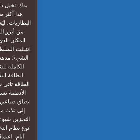
يدك. تخيل ذ
هذا أكثر ط
البطاريات، لي
من أبرز الخ
المكان الذي
انتقلت السلطة
الشيء: مدهش 
الكاملة لل
الطاقة ال
الطاقة تأتي ب
الأنظمة تسا
نطاق صناعي و
التخزين شيوع
نوع نظام الت
أيام، اعتم