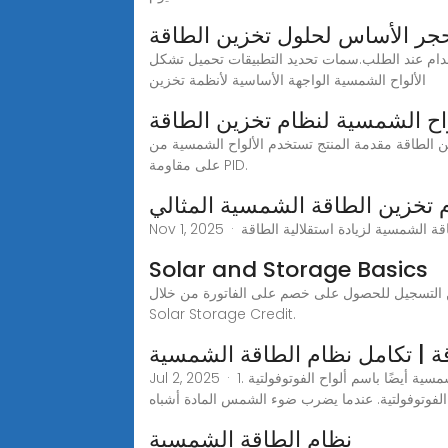
حجر الأساس لحلول تخزين الطاقة
خدام عند الطلب.سمات تحديد التطبيقات تحميل تشكل
الألواح الشمسية الواجهة الأساسية لأنظمة تخزين
واح الشمسية لنظام تخزين الطاقة
واح الشمسية من JNtech تقنية السيليكون أحادي البلورة عالية الكفاءة، مما يوفر كفاءة تحويل عالية ومتانة قوية وقدرة
على مقاومة PID.
تخزين الطاقة الشمسية المثالي
Solar and Storage Basics
ة مع بطارية تخزين وبرمجتها لاستخدام الطاقة المخزنة من الساعة 4-9 مساءً، تأكد من التسجيل للحصول على خصم على الفاتورة من خلال
Solar Storage Credit.
ة | تكامل نظام الطاقة الشمسية
Jul 2, 2025 · 1. توليد الطاقة الشمسية لأنظمة الجدار الشمسي التجاري تُعرف ألواح الشمسية أيضًا باسم ألواح الفوتوفولتية (PV) وتحول ضوء الشمس إلى كهرباء من خلال عملية تعرف
 الفوتوفولتية. عندما يضرب ضوء الشمس المادة أشباه
نظام الطاقة الشمسية