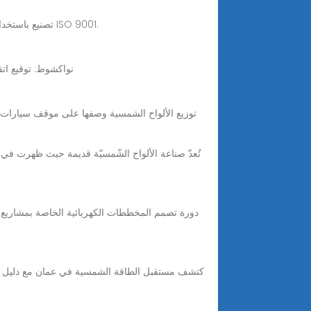
1 day ago · تصنيع باستخدام الحاسب الآلي لإطارات تركيب الألواح الشمسية. مكونات هيكلية من الألومنيوم بتفاوت ±0.010، حاصلة على شهادة ISO 9001.
نواكشوط: توقيع اتفاقية لب
دورة تصمم المخططات الكهربائية الخاصة بمشاريع ال
كتشف مستقبل الطاقة الشمسية في عمان مع دليل ش