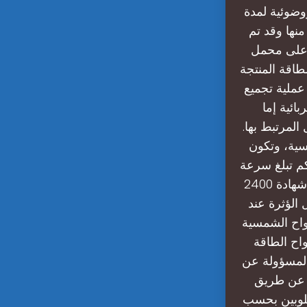
وضوئية لمدة
نها وقد تم
 على محمل
طاقة المنتجة
عملية تجميع
ائية إما
المرتبط بها.
مسية، وتكون
كم تبلغ سرعة
الالواح الشمسية؟معظم الألواح الشمسية المتوفرة في السوق حاصلة على شهادة 2400
 العوامل الؤثرة عند
لواح الشمسية
واح الطاقة
المسؤولة عن
ا عن طريق
مطلوبين بحسب