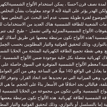
لمدة نصف قرن؟حسنًا ، يمكن استخدام الألواح الشمسيةالكهر
ن الهدر يؤثر على البيئة لأنه لا توجد معلومات بشأن التخلص م
الموضوع لفترة طويلة بسبب عدم أخذ البحث عن التخلص منها
امات الشعبية للطاقة الشمسية هناك العديد من الاستخدامات لل
فات الألواح الشمسيةالمنزلية والتي تشمل: - طبخ. كيف تتم 
لشمسية؟هذه الألواح تكون مرتبطة ببعضها عن طريق أسلاك كهرب
التوازي، وذلك لتحقيق الفولتية والتيار المطلوبين بحسب الحِمل 
: وهي نقطة تجميع الطاقة الكهربائية المنتَجة من الخلايا الش
ك كهربائية متصلة بكل خلية موجودة ضمن الألواح الشمسية. 
باسكال، أي ما يعادل في الواقع 140 ميلًا في الساعة. وهي من أكثر
 وهي الميزانية التي تم تحديدها عند اتخاذ القرار، وتتوفر الأ
فة، فبالتالي نجد اختلافًا في الأسعار بناءً على الحجم. ما هي ال
واح الشمسية: والتي تتكون من مجموعة من الخلايا الشمسية 
قة الشمسية لطاقة كهربائية. هذه الألواح تكون مرتبطة ببعضه
ة إما بالتسلسل أو بالتوازي، وذلك لتحقيق الفولتية والتيار ال