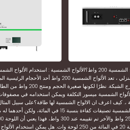
للاستخدام المنزلي ، تعد الألواح الشمسية 200 واط أحد الأحج
التركيبات خارج الشبكة. نظرًا لكونها صغيرة ا
ألواح الشمسية ميسور التكلفة ويمكن استخدامه في مصفوفات أ
ة ،. كيف اعرف ان الالواح الشمسية لها طاقة؟على سبيل المثال:
من الألواح الشمسية تصنيفات كفاءة بنسبة 15 في المائة، ولك
فعليًّا بنسبة 20 في المائة من 250 لوحة وات. هل يمكن استخدام 