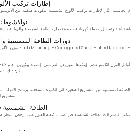
إطارات تركيب الأل
نواكشوط: ت
ناء وتشغيل محطة كهربائية جديدة تعمل بالطاقة الشمسية والهوائية بإستثمار يناهز 300 مليون دولار – موقع الح
PhotoEast Academy | دورات الطاقة الشمسية
وكان ذلك نقط
طاقة الشمسية من المشاريع الصغيرة الى الكبيرة باستخدما برنامج الاتوكاد. س
neral layout
الطاقة الشمسية ف
امل لـ شركات الطاقة الشمسية في عمان، كيفية العثور على ارخص اسعار طا