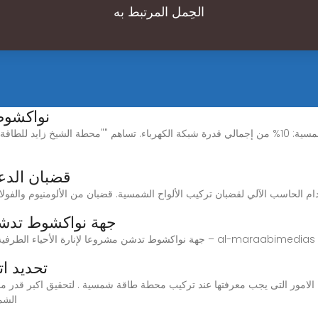
الحِمل المرتبط به
نواكشوط
استطاعة المحطة 15 ميجاواط. مساهمة الطاقة الشمسية: 10% من إجمالي قدرة شبكة الكهرباء. تساهم ""
قضبان الدعم
جهة نواكشوط تدشن 
جهة نواكشوط تدشن مشروعا لإنارة الأحياء الطرفية للعاصمة باستخدام الطاقة الشمسية – المرابع ميديا – al-maraabimedias
تحديد ات
ن الامور التى يجب معرفتها عند تركيب محطة طاقة شمسية . لتحقيق اكبر قدر مم
الشم