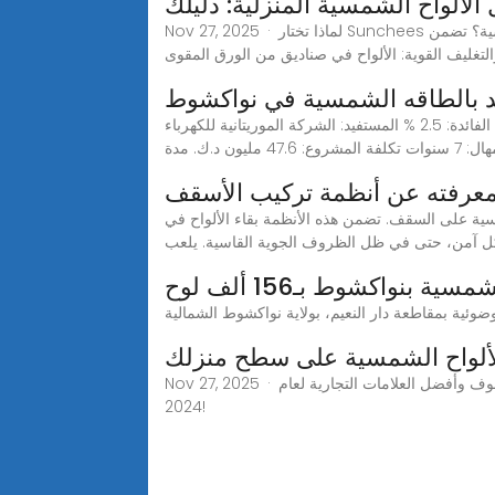
ألواح الشمسية المنزلية: دليلك
Nov 27, 2025 · لماذا تختار Sunchees لتلبية احتياجاتك في توصيل الألواح الشمسية؟ تضمن Sunchees تجربة خالية من القلق: التسليم السريع: العينات في 5-7 أيام، الطلبات
د بالطاقه الشمسية في نواكشوط
الجمهورية الإسلامية الموريتانية محطة توليد بالطاقة الشمسية في نواكشوط وتطوير المنظومة الكهربائية رقم القرض: 610 معدل الفائدة: 2.5 % المستفيد: الشركة الموريتانية للكهرباء
لفة المشروع: 47.6 مليون د.ك. مدة
 معرفته عن أنظمة تركيب الأسقف
ية على السقف. تضمن هذه الأنظمة بقاء الألواح في
ل آمن، حتى في ظل الظروف الجوية القاسية. يلعب
نواكشوط بـ156 ألف لوح
لألواح الشمسية على سطح منزلك
Nov 27, 2025 · اكتشف كيفية تركيب الألواح الشمسية على سطح منزلك من خلال دليلنا النهائي. تعرف على خيارات تركيب الألواح الشمسية والرفوف وأفضل العلامات التجارية لعام
2024!