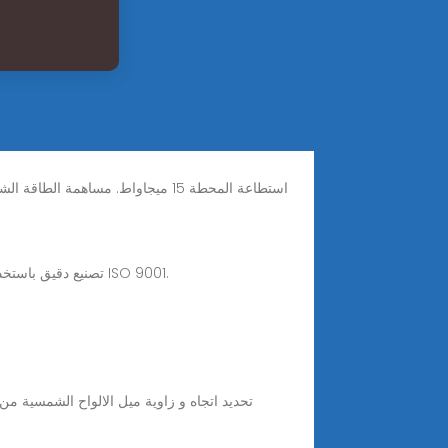
1 day ago · تصنيع دقيق باستخدام الحاسب الآلي لقضبان تركيب الألواح الشمسية. قضبان من الألومنيوم والفولاذ بتفاوت ±0.010، حاصلة على شهادة ISO 9001.
تحديد اتجاه و زاوية ميل الالواح الشمسية م