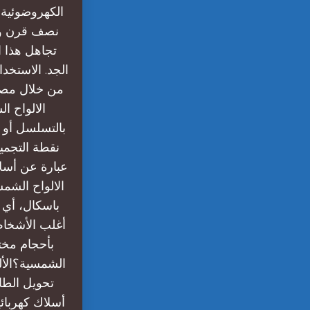
الكهروضوئية 
نصف قرن ولك
تجاهل هذا 
الجد. الاستخد
من خلال مصفو
الالواح ا
بالتسلسل أو ب
نقطة التجميع
عبارة عن أسلا
أغلب الأشخاص،
بأحجام مختل
الشمسية؟الأل
تحويل الطا
أسلاك كهربائي