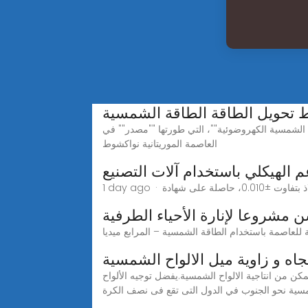
 تحويل الطاقة الطاقة الشمسية
محطة الشيخ زايد للطاقة الشمسية الكهروضوئية""، التي طورتها ""مصدر"" في
العاصمة الموريتانية نواكشوط
 الهيكلي باستخدام آلات التصنيع
مشروعا لإنارة الأحياء الطرفية
جاه و زاوية ميل الالواح الشمسية
كن من انتاجية الالواح الشمسية.يفضل توجيه الألواح
سية نحو الجنوب في الدول التى تقع فى نصف الكرة