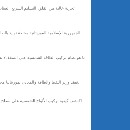
ما هو نظام تركيب الطاقة الشمسية على السقف؟ نظا
تفقد وزير النفط والطاقة والمعادن بموريتانيا محمد ولد عبد الفتاح الأربعاء 13 – 09 – 2017 مشروع بناء المحطة الشمسية الكهروضوئية بمقاطعة دار النعيم، بولاية نواكشوط الشمالية.