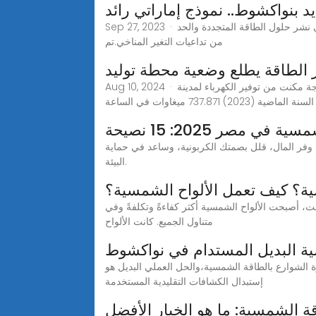
 بنواكشوط.. نموذج إماراتي رائد
Sep 27, 2023 · تشكل "محطة الشيخ زايد للطاقة الشمسية الكهروضوئية" التي طورتها "مصدر" في نواكشوط نموذجاً رائداً لجهود دولة الإمارات، في نشر حلول الطاقة المتجددة والحد
من تداعيات التغير المناخي.تم
 الطاقة يطلع وضعية محطة توليد
Aug 10, 2024 · وقالت وزا ة الطاقة إن محطة الكهرباء المزدوجة توفر على 12 مولدا يعمل بالوقود الثقيل والغاز الطبيعي وهي تكنلوجيا مزدوجة مكنت من توفير الكهرباء لمدينة
737.87 ميغاوات في الساعة
ي مصر 2025: 15 نصيحة
رف على أسعار ألواح الطاقة الشمسية في مصر 2025 واحصل على 15 نصيحة للشراء. وفر المال، قلل بصمتك الكربونية، وساعد في حماية
البيئة.
ة؟ كيف تعمل الألواح الشمسية؟
قت، أصبحت الألواح الشمسية أكثر كفاءةً وتكلفةً وفي
متناول الجميع. كانت الألواح
ية البديل المستدام في نواكشوط
رة الشوارع بالطاقة الشمسية،والحل العملي البديل هو
إستبدال الكشافات التقليدية المستخدمة
قة الشمسية: ما هو الخيار الأفضل