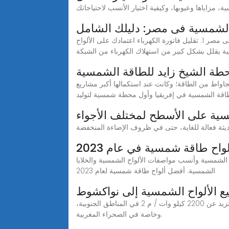
 الشمسية فى مصر: دليلك الشامل
احسب تكلفة نظامك بدقة من خلال حاسبة الطاقة الشمسية التي توفرها شركة أكروبول. مميزات استخدام الواح الطاقة الشمسية فى مصر 1. تقليل فاتورة الكهرباء اعتمادك على الألواح
 يقلل بشكل كبير من استهلاك الكهرباء من الشبكة
طة الشيخ زايد للطاقة الشمسية
طة الشيخ زايد للطاقة الشمسية الكهروضوئية""، التي طورتها ""مصدر"" في العاصمة الموريتانية نواكشوط، بتوليد 15 ميجاواط من الطاقة؛ وكانت عند استكمالها أكبر مشاريع
اقة الشمسية في إفريقيا وأول محطة شمسية لتوليد
ية على الأسطح لمختلف الأجواء
اح طاقة شمسية في عام 2023
لشمسية وأنسب مواصفات الألواح الشمسية والخلايا
الشمسية. أفضل ألواح طاقة شمسية لعام 2023
يع الألواح الشمسية إلى نواكشوط
الطاقة الشمسية في المغرب الطاقة الشمسية في المغرب. إمكانات الطاقة الشمسية في المغرب استثنائية! مع قيم إشعاع سنوية تزيد عن 2200 كيلو وات / م 2 في المناطق الجنوبية،
وخاصة في الصحراء المغربية.