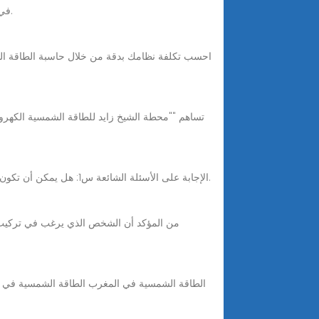
في هذا الدليل الشامل لعام 2025، سنستعرض بالتفصيل انواع الواح الطاقة الشمسية، مزاياها وعيوبها، وكيفية اختيار الأنسب لاحتياجاتك.
الإجابة على الأسئلة الشائعة س1: هل يمكن أن تكون الألواح الشمسية فعالة في الأجواء شديدة الغيوم؟ ج: نعم، الألواح الشمسية الحديثة فعالة للغاية، حتى في ظروف الإضاءة المنخفضة.
من المؤكد أن الشخص الذي يرغب في تركيب م