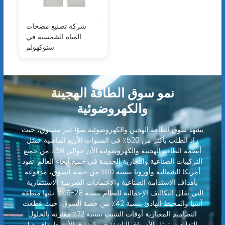
شركة تصنيع مضخات
المياه الشمسية في
ستوكهولم
نمو سوق الطاقة الهجينة
والكهروضوئية
يشهد سوق الطاقة الهجين والكهروضوئية نموًا غير مسبوق، حيث
زاد الطلب بأكثر من 520٪ في السنوات الأربع الماضية. تمثل
أنظمة الطاقة الهجينة والكهروضوئية الآن حوالي 58٪ من جميع
التركيبات الصناعية والتجارية الجديدة في جميع أنحاء العالم. تقود
أمريكا الشمالية وأوروبا بنسبة 60٪ من حصة السوق، مدفوعة
بأهداف الاستدامة الصناعية والاعتمادات الضريبية الاستثمارية
التي تقلل التكاليف الإجمالية للنظام بنسبة 28-45٪. تليها منطقة
آسيا والمحيط الهادئ بنسبة 42٪ من حصة السوق، حيث قطعت
التصاميم المعيارية أوقات التثبيت بنسبة 72٪ مقارنة بالحلول
التقليدية. تمثل الأسواق الناشئة في الشرق الأوسط وإفريقيا