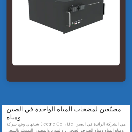
مصنّعين لمضخات المياه الواحدة في الصين
ومياه
شنغهاي وينج شركة Electric Co. ، Ltd. هي الشركة الرائدة في الصين
ومياه المياه ومياه الصرف الصحي ، والمورد والمصدر. التمسك بالسعي