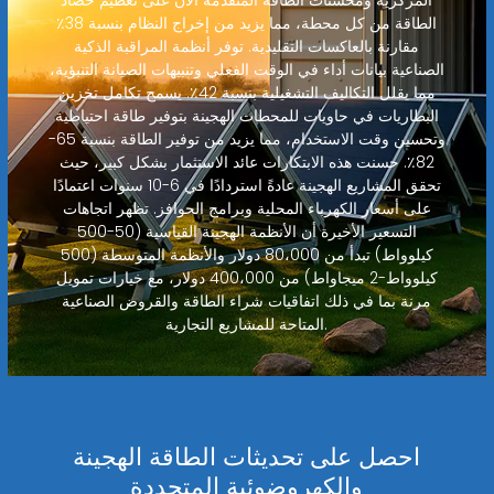
الطاقة من كل محطة، مما يزيد من إخراج النظام بنسبة 38٪
مقارنة بالعاكسات التقليدية. توفر أنظمة المراقبة الذكية
الصناعية بيانات أداء في الوقت الفعلي وتنبيهات الصيانة التنبؤية،
مما يقلل التكاليف التشغيلية بنسبة 42٪. يسمح تكامل تخزين
البطاريات في حاويات للمحطات الهجينة بتوفير طاقة احتياطية
وتحسين وقت الاستخدام، مما يزيد من توفير الطاقة بنسبة 65-
82٪. حسنت هذه الابتكارات عائد الاستثمار بشكل كبير، حيث
تحقق المشاريع الهجينة عادةً استردادًا في 6-10 سنوات اعتمادًا
على أسعار الكهرباء المحلية وبرامج الحوافز. تظهر اتجاهات
التسعير الأخيرة أن الأنظمة الهجينة القياسية (50-500
كيلوواط) تبدأ من 80،000 دولار والأنظمة المتوسطة (500
كيلوواط-2 ميجاواط) من 400،000 دولار، مع خيارات تمويل
مرنة بما في ذلك اتفاقيات شراء الطاقة والقروض الصناعية
المتاحة للمشاريع التجارية.
احصل على تحديثات الطاقة الهجينة
والكهروضوئية المتجددة