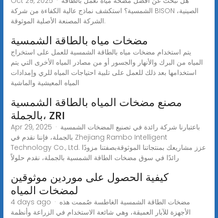
Oct 29, 2025 · هل تبحث عن أفضل مضخة مياه تعمل بالطاقة
الشمسية؟ استكشف نماذج عالية الكفاءة من شركة BISON الصينية،
الشركة المصنعة الأصلية الموثوقة.
مضخات مياه بالطاقة الشمسية
يتم استخدام مضخات مياه بالطاقة الشمسية للعمل على استخراج
المياه من البرك والأنهار والجسور أو من مصادر المياه الأخرى التي يتم
استخدامها بعد ذلك للعمل على تلبية احتياجات المياه للري وإمدادات
المياه المعيشية والماشية
مصنع مضخات المياه بالطاقة الشمسية
بالجملة، ZRI
Apr 29, 2025 · باعتبارنا شركة رائدة في تصنيع المضخات الشمسية
بالجملة، فإننا نقدم في Zhejiang Rambo Intelligent
Technology Co., Ltd. عزز مشاريعك بمنتجاتنا الموثوقةبصفتنا مزودًا
رائدًا في سوق مضخات الطاقة الشمسية بالجملة، نقدم حلولاً
كيفية الحصول على موردين موثوقين
لمضخات المياه
4 days ago · مضخات الطاقة الشمسية الغاطسة صُممت هذه
الأجهزة للآبار العميقة، وهي شائعة الاستخدام في الزراعة وأنظمة