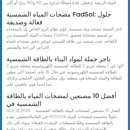
المياه الريفية. وتغطي عادةً أعماقًا تتراوح بين 50 و150 مترًا أو أكثر.
مضخات المياه الشمسية FadSol: حلول
فعالة وصديقة
تاجر الجملة مضخة مياه شمسية، قوّي نظام الري الخاص بك باستخدام
مضخات المياه الشمسية من FadSol. تم تصميم مضخاتنا لتحقيق
الكفاءة، حيث تستفيد من طاقة الشمس لتوفير تدفق مستدام للمياه
لأغراض الزراعة والتشجير.
تاجر جملة لمواد البناء بالطاقة الشمسية
أكوا باور | محطة عبري 2 للطاقة الشمسية الكهروضوئية محطة عبري 2
للطاقة الشمسية الكهروضوئية. في خلال 15 عام، أصبحنا أكبر مطور
للطاقة والمياه المحلاة في منطقة دول مجلس التعاون الخليجي،وكذلك
بنينا إسماً قوي تنافسي على
أفضل 10 مصنعين لمضخات المياه بالطاقة
الشمسية في
Nov 13, 2025 · أفضل 10 مصنعين لمضخات المياه بالطاقة الشمسية
في العالمالتخصيص: تقدم HOTOOK حلولاً مخصصة لمضخات المياه
بالطاقة الشمسية وفقًا للمتطلبات المحددة للعملاء. سواء كان ذلك
للاستخدام المنزلي على نطاق صغير أو لمشروع زراعي واسع