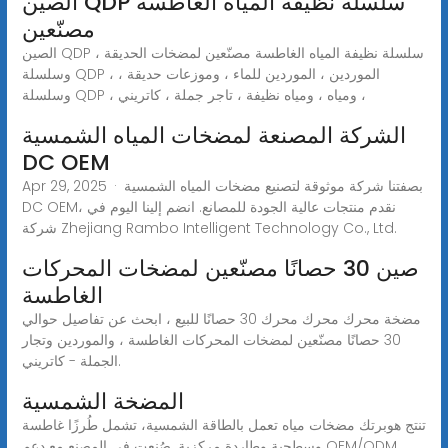
الصين QDP سلسلة نظيفة المياه الغاطسة
مصنّعين
الصين QDP سلسلة نظيفة المياه الغاطسة مصنّعين لمضخات الحديقة ،
وسلسلة QDP ، الموردين ، الموردين للماء ، وموزعات حديقة ،
وسلسلة QDP ، ومياه ، ومياه نظيفة ، تاجر جملة ، كاتريني ،
الشركة المصنعة لمضخات المياه الشمسية
DC OEM
Apr 29, 2025 · بصفتنا شركة موثوقة لتصنيع مضخات المياه الشمسية
DC OEM، نقدم منتجات عالية الجودة للمصانع. انضم إلينا اليوم في
شركة Zhejiang Rambo Intelligent Technology Co., Ltd.
صين 30 حصانًا مصنّعين لمضخات المحركات
الغاطسة
مضخة محرك محرك محرك 30 حصانًا للبيع ، ابحث عن تفاصيل حوالي
30 حصانًا مصنّعين لمضخات المحركات الغاطسة ، والموردين وتجار
الجملة - كاتريني.
المضخة الشمسية
تنتج هوبرتك مضخات مياه تعمل بالطاقة الشمسية، تشمل طُرزًا غاطسة
وسطحية وطاردة مركزية. صُنعت في المصنع مع دعم OEM/ODM