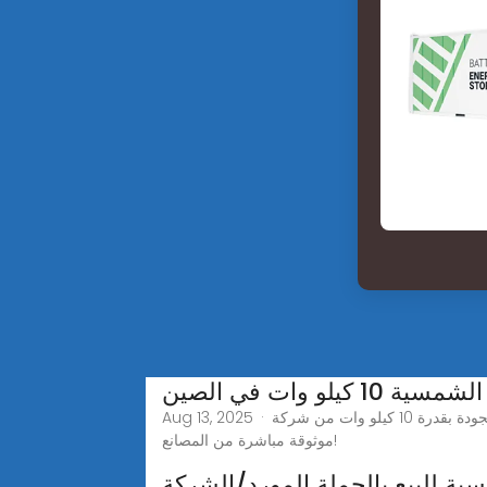
لو وات في الصين
Aug 13, 2025 · اكتشف محولات الطاقة الشمسية عالية الجودة بقدرة 10 كيلو وات من شركة SUG New Energy المحدودة، موردك الموثوق بالجملة. تواصل معنا لتحصل على منتجات
موثوقة مباشرة من المصانع!
 للبيع بالجملة المورد/الشركة