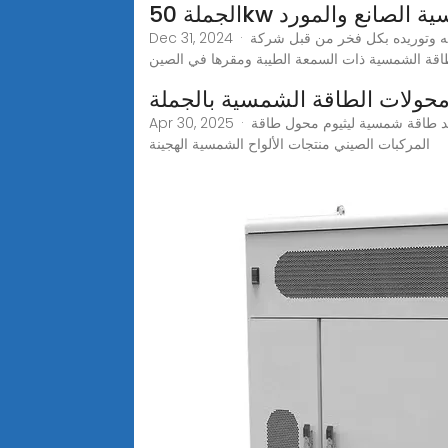
الشمسية الصانع والمورد
Dec 31, 2024 · نقدم لكم نظام الطاقة الشمسية بقدرة 50 كيلو وات، الذي تم تصنيعه وتوريده بكل فخر من قبل شركة Jiujiang Xingli Beihai Composite Co., Ltd.، وهي شركة
حولات الطاقة الشمسية بالجملة
Apr 30, 2025 · مصانع العاكس الشمسي 3 كيلو وات موردو محولات الطاقة الشمسية بقدرة 3 كيلو وات مورد الألواح الشمسية الهجينة أفضل مولد طاقة شمسية ليثيوم محول طاقة
المركبات الصيني منتجات الألواح الشمسية الهجينة