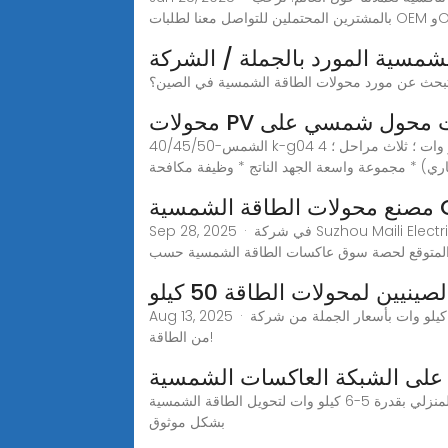
ات OEM وODM.
شمسية المورد بالجملة / الشركة
الشمس-40/45/50 k-g04 ؛ 40-50 كيلو وات ؛ ثلاث مراحل ؛ 4 MPPT * ماكس. 4 MPP trackers ، Max. effificiency تصل إلى ، من * تطبيق تصدير صفر ، تطبيق VSG * سلسلة
Sep 28, 2025 · في شركة Suzhou Maili Electric Appliance Co., Ltd.، نقدم محولات طاقة شمسية مخصصة ومصممة خصيصًا للمصدرين والمصنعين، مما يضمن أعلى جودة
و المتوقع لحصة سوق عاكسات الطاقة الشمسية حسب
نيين لمحولات الطاقة 50 كيلو
Aug 13, 2025 · اكتشف محولات الطاقة عالية الجودة بقدرة 50 كيلو وات بأسعار الجملة من شركة SUG New Energy Co., Ltd. نحن مصنعك وموردك الموثوق به لجميع احتياجاتك
من الطاقة!
ة على الشبكة العاكسات الشمسية
محولات موثوقة بقدرة 0.8-1.6 كيلوواط خارج الشبكة لتخزين الطاقة المنزلية محولات الطاقة الشمسية خارج الشبكة للاستخدام المنزلي بقدرة 5-6 كيلو وات لتحويل الطاقة الشمسية
بشكل موثوق