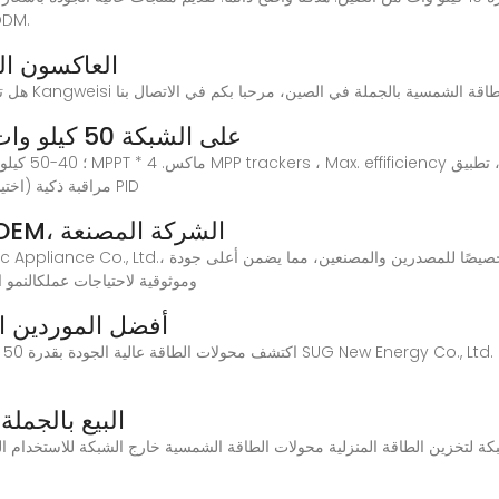
بالمشترين المحتملين للتواصل معنا لطلب
العاكسون ال
محولات PV على الشبكة 50 كيلو وات محول شمسي على
مراقبة ذكية (اختياري) * مجموعة واسعة الجهد الناتج * وظيفة مكافحة PID
مصنع محولات الطاقة الشمسية OEM، الشركة المصنعة
وموثوقية لاحتياجات عملكالنم
أفضل الموردين الصي
البيع بالجمل