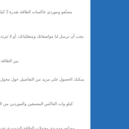
يجمع عاكس الطاقة Solis S5-GC (50-60)K بين الطاقة القوية والميزات الذكية والموثوقية الاستثنائية لأنظمة الطاقة الشمسية واسعة النطاق.