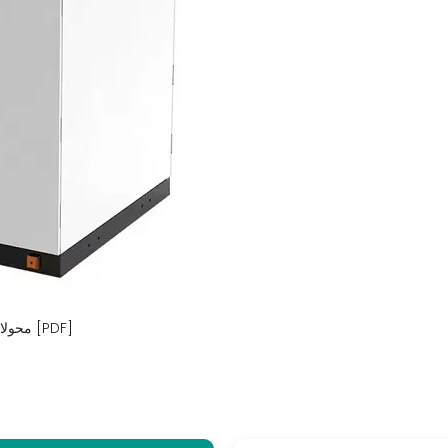
محولات الطاقة الشمسية 50 كيلو وات بالجملة في بيرو [PDF]