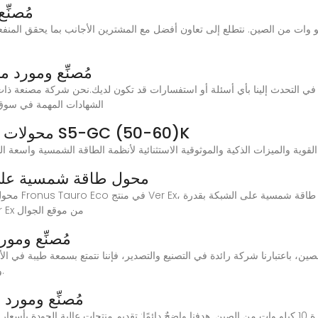
مُصنِّ
مُصنِّع ومورد محولا
الشهادات المهمة في سوق العاكس الهجين
محولات الطاقة الشمسية الموفرة للطاقة S5-GC (50-60)K
محول طاقة شمسية على الشبكة ب
50 كيلو وات من Fronus Tauro Eco في منتج Ver Ex من موقع الجوال
مُصنِّع ومور
وأوروبا، وذلك بسبب الجودة العالية والأسعار المعقولة.
مُصنِّع ومورد م