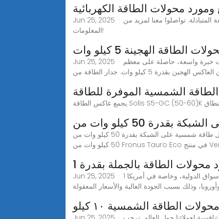
ع ومورد محولات الطاقة الكهربائية
Jun 25, 2025 · مصنّعو وموردي عاكسات الطاقة بقدرة 3 كيلو وات من الصين. نتطلع إلى تعاون أفضل مع المشترين الأجانب بما يحقق المنفعة المتبادلة. تواصلوا معنا لمزيد من
المعلومات!
ت الطاقة الهجينة 5 كيلو وات
Jun 25, 2025 · يجب أن ترسل لنا مواصفاتك ومتطلباتك، أو لا تتردد في التحدث إلينا بأي أسئلة أو استفسارات قد تكون لديك.نحن شركة مصنعة ذات خبرة واسعة، حاصلة على معظم
 بقدرة 5 كيلو وات. جدار الطاقة من
قدرة 50 كيلو وات من
محول طاقة شمسية على الشبكة بقدرة 50 كيلو وات من Fronus Tauro Eco في منتج Ver Ex، يمكنك الحصول على مزيد من التفاصيل حول محول طاقة شمسية على الشبكة بقدرة
د محولات الطاقة بالجملة بقدرة 1
Jun 25, 2025 · 1 كيلو وات العاكس المصنعين والموردين من الصين، باعتبارنا شركة رائدة في التصنيع والتصدير، فإننا نتمتع بسمعة طيبة في الأسواق الدولية، وخاصة في أمريكا
حولات الطاقة الشمسية ١٠ كيلو
Jun 25, 2025 · مصنّعو وموردي محولات الطاقة الشمسية بقدرة 10 كيلو وات من الصين. هدفنا واضحٌ دائمًا: تقديم منتجات عالية الجودة بأسعار تنافسية لعملائنا حول العالم. نرحب