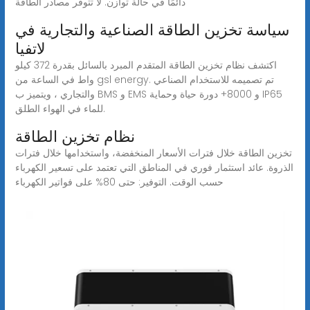
دائمًا في حالة توازن. لا تتوفر مصادر الطاقة
سياسة تخزين الطاقة الصناعية والتجارية في
لاتفيا
اكتشف نظام تخزين الطاقة المتقدم المبرد بالسائل بقدرة 372 كيلو
واط في الساعة من gsl energy. تم تصميمه للاستخدام الصناعي
والتجاري ، ويتميز ب BMS و EMS و 8000+ دورة حياة وحماية IP65
للماء في الهواء الطلق.
نظام تخزين الطاقة
تخزين الطاقة خلال فترات الأسعار المنخفضة، واستخدامها خلال فترات
الذروة. عائد استثمار فوري في المناطق التي تعتمد على تسعير الكهرباء
حسب الوقت. التوفير: حتى 80% على فواتير الكهرباء