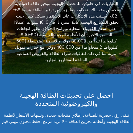
البطاريات في حاويات للمحطات الهجينة بتوفير طاقة احتياطية
وتحسين وقت الاستخدام، مما يزيد من توفير الطاقة بنسبة 65-
82٪. حسنت هذه الابتكارات عائد الاستثمار بشكل كبير، حيث
تحقق المشاريع الهجينة عادةً استردادًا في 6-10 سنوات اعتمادًا
على أسعار الكهرباء المحلية وبرامج الحوافز. تظهر اتجاهات
التسعير الأخيرة أن الأنظمة الهجينة القياسية (50-500
كيلوواط) تبدأ من 80،000 دولار والأنظمة المتوسطة (500
كيلوواط-2 ميجاواط) من 400،000 دولار، مع خيارات تمويل
مرنة بما في ذلك اتفاقيات شراء الطاقة والقروض الصناعية
المتاحة للمشاريع التجارية.
احصل على تحديثات الطاقة الهجينة
والكهروضوئية المتجددة
تلقى رؤى حصرية للصناعة، إطلاق منتجات جديدة، وتنبيهات الأسعار لأنظمة
الطاقة الهجينة وأنظمة تخزين الطاقة - لا بريد مزعج، فقط محتوى مهني قيم