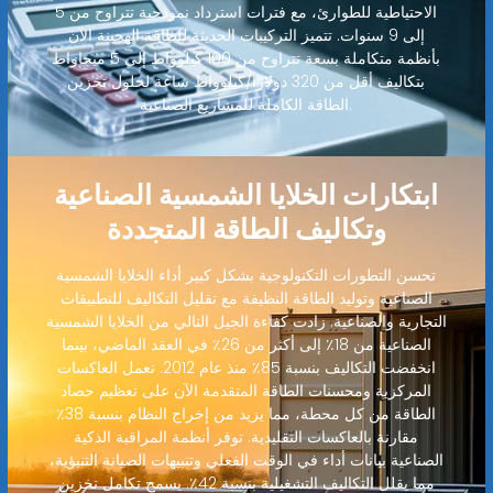
الاحتياطية للطوارئ، مع فترات استرداد نموذجية تتراوح من 5
إلى 9 سنوات. تتميز التركيبات الحديثة للطاقة الهجينة الآن
بأنظمة متكاملة بسعة تتراوح من 100 كيلوواط إلى 5 ميجاواط
بتكاليف أقل من 320 دولارًا/كيلوواط ساعة لحلول تخزين
الطاقة الكاملة للمشاريع الصناعية.
ابتكارات الخلايا الشمسية الصناعية
وتكاليف الطاقة المتجددة
تحسن التطورات التكنولوجية بشكل كبير أداء الخلايا الشمسية
الصناعية وتوليد الطاقة النظيفة مع تقليل التكاليف للتطبيقات
التجارية والصناعية. زادت كفاءة الجيل التالي من الخلايا الشمسية
الصناعية من 18٪ إلى أكثر من 26٪ في العقد الماضي، بينما
انخفضت التكاليف بنسبة 85٪ منذ عام 2012. تعمل العاكسات
المركزية ومحسنات الطاقة المتقدمة الآن على تعظيم حصاد
الطاقة من كل محطة، مما يزيد من إخراج النظام بنسبة 38٪
مقارنة بالعاكسات التقليدية. توفر أنظمة المراقبة الذكية
الصناعية بيانات أداء في الوقت الفعلي وتنبيهات الصيانة التنبؤية،
مما يقلل التكاليف التشغيلية بنسبة 42٪. يسمح تكامل تخزين