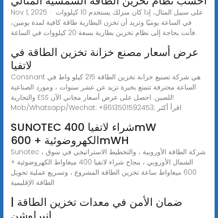
احسب نظام تخزين الطاقة الشمسية المثالي
Nov 1, 2025 · على سبيل المثال، إذا كان منزلك يستخدم 10 كيلووات
في الساعة يوميًا وتريد أن تخزن البطارية طاقة كافية لمدة يومين،
فأنت بحاجة إلى نظام تخزين بطارية بسعة 20 كيلووات في الساعة.
عرض أسعار مصنع خزانة تخزين الطاقة في
لاتفيا
Consnant هي شركة تصنيع خزانة تخزين الطاقة 215 كيلو واط في
الساعة محترفة تتمتع بخبرة تزيد عن عشر سنوات ، ومورد الصناعية
والتجارية ESS للصين. احصل على عرض أسعار مجاني الآن!
Mob/Whatsapp/Wechat: +8613501592453; اقرأ أكثر
SUNOTEC شراء لاتفيا 400mW
الكهروضوئية + 600mWH
Sunotec ، شركة الطاقة الأوروبية ، والتخطيط الاستراتيجي في سوق
الشمال الأوروبي ، بنجاح شراء لاتفيا 400 ميغاواط الكهروضوئية +
600 ميغاواط ساعة تخزين الطاقة المشروع ، وتسريع عملية تحويل
الطاقة الإقليمية
ضمان الأمن في معدات تخزين الطاقة |
إنيرلوشن