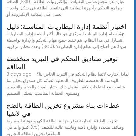
الطاقة (ESS) عبارة عن مجموعة من التقنيات ، وإلكترونيات الطاقة ،
وبرامج التحكم وأجهزة السلامة التي تلتقط الطاقة في شكل واحد -
تعمل على إمكانية الإلكترونية أو
اختيار أنظمة إدارة البطاريات المناسبة: دليل
ج4: نظام إدارة البيانات المركزي هو حاليا أكثر أنظمة إدارة البطاريات
انتشارا. في هذا النظام، يتم تنفيذ جميع مهام التحكم والإدارة بواسطة
وحدة تحكم مركزية (BCU). س5: هل أحتاج إلى نظام إدارة البطارية؟
توفير صناديق التحكم في التبريد منخفضة
الطاقة
3 days ago · لماذا اختارت لاتفيا نظام التحكم في التبريد الخاص بنا؟
الهندسة المخصصة للظروف المحلية: نُصمّم كل صندوق تحكم بما
يتناسب مع احتياجات لاتفيا. يشمل ذلك اختيار المواد والحجم والتصميم
ومستوى الحماية المناسب. يتحمّل التصميم
عطاءات بناء مشروع تخزين الطاقة بالضخ
في لاتفيا
تخزين الطاقة التجارية توفر خزانة الطاقة الكهروضوئية المعيارية
وظائف متعددة وإدارة ذكية وقابلية عالية للتكيف. (375 كيلو وات في
الساعة) تخزين الطاقة التجارية