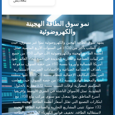
بنغلاديش
نمو سوق الطاقة الهجينة
والكهروضوئية
يشهد سوق الطاقة الهجين والكهروضوئية نموًا غير مسبوق، حيث
زاد الطلب بأكثر من 520٪ في السنوات الأربع الماضية. تمثل
أنظمة الطاقة الهجينة والكهروضوئية الآن حوالي 58٪ من جميع
التركيبات الصناعية والتجارية الجديدة في جميع أنحاء العالم. تقود
أمريكا الشمالية وأوروبا بنسبة 60٪ من حصة السوق، مدفوعة
بأهداف الاستدامة الصناعية والاعتمادات الضريبية الاستثمارية
التي تقلل التكاليف الإجمالية للنظام بنسبة 28-45٪. تليها منطقة
آسيا والمحيط الهادئ بنسبة 42٪ من حصة السوق، حيث قطعت
التصاميم المعيارية أوقات التثبيت بنسبة 72٪ مقارنة بالحلول
التقليدية. تمثل الأسواق الناشئة في الشرق الأوسط وإفريقيا
أسرع المناطق نموًا بمعدل نمو سنوي مركب يبلغ 68٪، مع
ابتكارات التصنيع التي تقلل أسعار أنظمة الطاقة الهجينة بنسبة
32٪ سنويًا. تتبنى المشاريع التجارية والصناعية الطاقة الهجينة
لاستقلالية الطاقة، تخفيف فواتير الكهرباء الصناعية، والطاقة