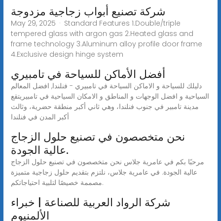
شركة تصنيع أبواب زجاجية مزدوجة
May 29, 2025 · Standard Features 1.Double/triple
tempered glass with argon gas 2.Heated glass and
frame technology 3.Aluminum alloy profile door frame
4.Exclusive design hinge system
أفضل الأماكن للسياحة في تامبيري
دليلك للسياحة و الاماكن السياحة في تامبيري - فنلندا, افضل المعالم
السياحية و افضل الوجهات و المناطق و الامكان السياحية في تامبيريتقع
مدينة تامبير في جنوب فنلندا، وهي ثاني أكبر منطقة حضرية، وثالث
أكبر المدن في فنلندا
نحن متخصصون في تصنيع حلول الزجاج
عالية الجودة.
مرحبًا بكم في عامرية جلاس نحن متخصصون في تصنيع حلول الزجاج
عالية الجودة. في عامرية جلاس، نلتزم بتقديم حلول زجاجية متميزة
مصممة خصيصًا لتلبية احتياجاتكم.
شركة الرواد العربية للصناعة | خبراء
الألمنيوم