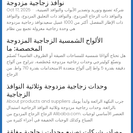
نوافذ زجاجية مزدوجة
Oct 17, 2025 · شركة تصنيع وتوريد وتصدير الأبواب والنوافذ الصينية،
والنوافذ ذات الزجاج المزدوج، والنوافذ ذات التعليق المزدوج، والنوافذ
ذات الإطار المفصل. أكثر من 1000 عميل سعيدنوافذ زجاجية مزدوجة
هي وحدة زجاجية معزولة تجمع بين نظام
الألواح الشمسية الزجاجية المزدوجة
المخصصة: ما
هل تحتاج ألواحًا شمسية للمساحات الضيقة أو الظروف القاسية؟ تُصمّم
وتصنّع كولينرجي وحدات زجاجية مزدوجة مُخصّصة، تتراوح من ألواح
دقيقة بقدرة 5 واط إلى ألواح متعددة الاستخدامات بقدرة 710 واط. من
الزجاج
وحدات زجاجية مزدوجة وثلاثية النوافذ
الزجاجية
About products and suppliers جرب النكهة الرائعة وابدأ يومك
بالرائعة. وحدات زجاجية مزدوجة وثلاثية النوافذ الزجاجية استبدال
الزجاج الزجاج المزدوج من Alibaba.com. العنصر الأساسي لوجبات
الصباح وكذلك الوجبات الخفيفة في أجزاء كثيرة من
مصادر شركات تصنيع وحدات زجاجية مغلقة