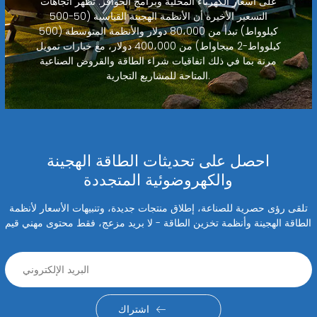
على أسعار الكهرباء المحلية وبرامج الحوافز. تظهر اتجاهات
التسعير الأخيرة أن الأنظمة الهجينة القياسية (50-500
كيلوواط) تبدأ من 80،000 دولار والأنظمة المتوسطة (500
كيلوواط-2 ميجاواط) من 400،000 دولار، مع خيارات تمويل
مرنة بما في ذلك اتفاقيات شراء الطاقة والقروض الصناعية
المتاحة للمشاريع التجارية.
احصل على تحديثات الطاقة الهجينة
والكهروضوئية المتجددة
تلقى رؤى حصرية للصناعة، إطلاق منتجات جديدة، وتنبيهات الأسعار لأنظمة
الطاقة الهجينة وأنظمة تخزين الطاقة - لا بريد مزعج، فقط محتوى مهني قيم
اشتراك