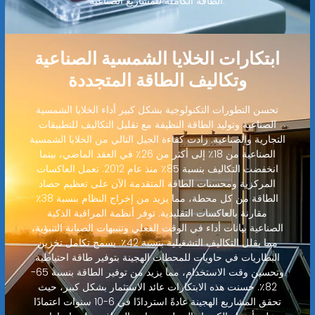
الطاقة الكاملة للمشاريع الصناعية.
ابتكارات الخلايا الشمسية الصناعية
وتكاليف الطاقة المتجددة
تحسن التطورات التكنولوجية بشكل كبير أداء الخلايا الشمسية
الصناعية وتوليد الطاقة النظيفة مع تقليل التكاليف للتطبيقات
التجارية والصناعية. زادت كفاءة الجيل التالي من الخلايا الشمسية
الصناعية من 18٪ إلى أكثر من 26٪ في العقد الماضي، بينما
انخفضت التكاليف بنسبة 85٪ منذ عام 2012. تعمل العاكسات
المركزية ومحسنات الطاقة المتقدمة الآن على تعظيم حصاد
الطاقة من كل محطة، مما يزيد من إخراج النظام بنسبة 38٪
مقارنة بالعاكسات التقليدية. توفر أنظمة المراقبة الذكية
الصناعية بيانات أداء في الوقت الفعلي وتنبيهات الصيانة التنبؤية،
مما يقلل التكاليف التشغيلية بنسبة 42٪. يسمح تكامل تخزين
البطاريات في حاويات للمحطات الهجينة بتوفير طاقة احتياطية
وتحسين وقت الاستخدام، مما يزيد من توفير الطاقة بنسبة 65-
82٪. حسنت هذه الابتكارات عائد الاستثمار بشكل كبير، حيث
تحقق المشاريع الهجينة عادةً استردادًا في 6-10 سنوات اعتمادًا