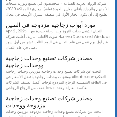
شركة الرواد العربية للصناعة - متخصصون في تصنيع وتوريد منتجات
الألمنيوم والزجاج بأعلى معايير الجودة.تماشيًا مع رؤية المملكة 2030،
نطمح إلى أن نكون الخيار الأول في منطقة الشرق الأوسط في مجال
مورد أبواب زجاجية مزدوجة في الصين
Apr 21, 2025 · الثعبان الذهبي يجلب الثروة ويبدأ رحلة جديدة مع
صوت الألعاب النارية، أعلنت شركة Humya Doors and Windows
عن أول يوم عمل في عام الثعبان في اليوم الثالث عشر من أول شهر
عمل في عام الثعبان.
مصادر شركات تصنيع وحدات زجاجية
ووحدات زجاجية
البحث عن شركات تصنيع وحدات زجاجية موردين وحدات زجاجية
ومنتجات وحدات زجاجية بأفضل الأسعار في Alibaba.comالتحكم
في الطاقة الشمسية الزجاج المزدوج لوحات أفضل تصنيف الشركات
خفف من الزجاج الزجاجي low e العاكسة العازلة وحدة
مصادر شركات تصنيع وحدات زجاجية
مزدوجة ووحدات
البحث عن شركات تصنيع وحدات زجاجية مزدوجة موردين وحدات
زجاجية مزدوجة ومنتجات وحدات زجاجية مزدوجة بأفضل الأسعار في