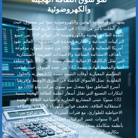
والكهروضوئية
يشهد سوق الطاقة الهجين والكهروضوئية نموًا غير مسبوق، حيث
زاد الطلب بأكثر من 520٪ في السنوات الأربع الماضية. تمثل
أنظمة الطاقة الهجينة والكهروضوئية الآن حوالي 58٪ من جميع
التركيبات الصناعية والتجارية الجديدة في جميع أنحاء العالم. تقود
أمريكا الشمالية وأوروبا بنسبة 60٪ من حصة السوق، مدفوعة
بأهداف الاستدامة الصناعية والاعتمادات الضريبية الاستثمارية
التي تقلل التكاليف الإجمالية للنظام بنسبة 28-45٪. تليها منطقة
آسيا والمحيط الهادئ بنسبة 42٪ من حصة السوق، حيث قطعت
التصاميم المعيارية أوقات التثبيت بنسبة 72٪ مقارنة بالحلول
التقليدية. تمثل الأسواق الناشئة في الشرق الأوسط وإفريقيا
أسرع المناطق نموًا بمعدل نمو سنوي مركب يبلغ 68٪، مع
ابتكارات التصنيع التي تقلل أسعار أنظمة الطاقة الهجينة بنسبة
32٪ سنويًا. تتبنى المشاريع التجارية والصناعية الطاقة الهجينة
لاستقلالية الطاقة، تخفيف فواتير الكهرباء الصناعية، والطاقة
الاحتياطية للطوارئ، مع فترات استرداد نموذجية تتراوح من 5
إلى 9 سنوات. تتميز التركيبات الحديثة للطاقة الهجينة الآن
بأنظمة متكاملة بسعة تتراوح من 100 كيلوواط إلى 5 ميجاواط
بتكاليف أقل من 320 دولارًا/كيلوواط ساعة لحلول تخزين