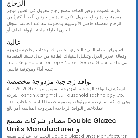
الزجاج
عازلة للصوت وتوفير الطاقة مصنع زجاج معزول في الصين موجز
مقدمة وحدة زجاج معزول يتكون عادة من جزئين (أحياناً أكثر) من
الزجاج مفصولة فاصل الألومنيوم ومختومة معا عند الحافة. المجال
الجوي العازلة مليئة بالهواء الجاف أو
عالية
قم بترقية نظام التبريد التجاري الخاص بك بوحدات زجاجية مزدوجة
وفعالة. تعزيز العزل وتقليل استهلاك الطاقة من خلال تقنيتنا المتقدمة.
Trust Kinginglass for Top - Notch Double Glass Units التي
تقدم أداءً وموثوقية فائقين.
نوافذ زجاجية مزدوجة مخصصة
Apr 29, 2025 · استكشف النوافذ الزجاجية المزدوجة المتميزة من
شركة Foshan Xiangmei Ju Household Technology Co.,
Ltd.، وهي شركة تصنيع صينية موثوقة، مصممة خصيصًا لتلبية احتياجات
عملكاختيار النوافذ الزجاجية المزدوجة المناسبة أمر بالغ
مصادر شركات تصنيع Double Glazed
Units Manufacturer و
البحث عن شركات تصنيع Double Glazed Units Manufacturer