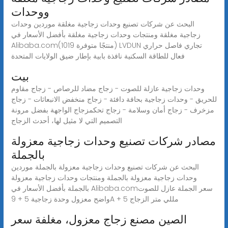
ووحدات
البحث عن شركات تصنيع وحدات زجاجية مغلقة موردين وحدات
زجاجية مغلقة ومنتجات وحدات زجاجية مغلقة بأفضل الأسعار في
Alibaba.com(1019 منتجًا متوفرة) LVDUN تجاري فاصل حراري
فعال للطاقة السكنية نافذة بابية بإطار ضيق الولايات المتحدة
بيت
وحدات زجاجية عازلة للصوت - زجاج مضاد للرصاص - زجاج مقاوم
للحريق - وحدات زجاجية بحافة دافئة - زجاج منخفض الانبعاثات - زجاج
مزخرف - زجاج أمان وسلامة - زجاج تحكمزجاج الواجهة بفضل مرونة
التصميم التي لا مثيل لها، أحدث الزجاج
مصادر شركات تصنيع وحدات زجاجية معزولة
بالجملة
البحث عن شركات تصنيع وحدات زجاجية معزولة بالجملة موردين
وحدات زجاجية معزولة بالجملة ومنتجات وحدات زجاجية معزولة
بالجملة بأفضل الأسعار في Alibaba.comسعر الجملة عازل للصوت
واضح معزول وحدة زجاجية 5 + 9A + 5 مللي متر الزجاج
الصين مصنع زجاج معزول، مغلفة سعر