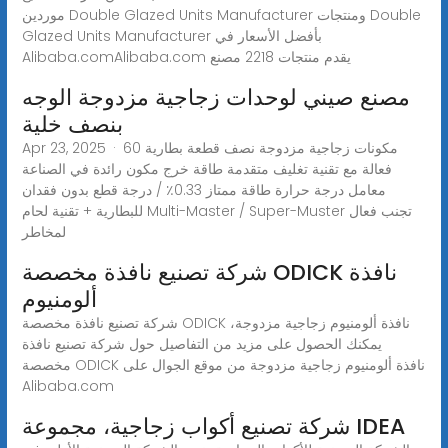
موردين Double Glazed Units Manufacturer ومنتجات Double
Glazed Units Manufacturer بأفضل الأسعار في
Alibaba.comAlibaba.com يقدم منتجات 2218 مصنع
مصنع صيني لوحدات زجاجية مزدوجة الوجه
بنصف خلية
Apr 23, 2025 · 60 مكونات زجاجية مزدوجة نصف قطعة بطارية
فعالة مع تقنية تغليف متقدمة طاقة خرج مكون رائدة في الصناعة
معامل درجة حرارة طاقة ممتاز 0.33٪ / درجة قطع بدون فقدان
للبطارية + تقنية لحام Multi-Master / Super-Muster تجنب فعال
لمخاطر
شركة تصنيع نافذة مخصصة ODICK نافذة
ألومنيوم
شركة تصنيع نافذة مخصصة ODICK نافذة ألومنيوم زجاجية مزدوجة،
يمكنك الحصول على مزيد من التفاصيل حول شركة تصنيع نافذة
مخصصة ODICK نافذة ألومنيوم زجاجية مزدوجة من موقع الجوال على
Alibaba.com
شركة تصنيع أكواب زجاجية، مجموعة IDEA