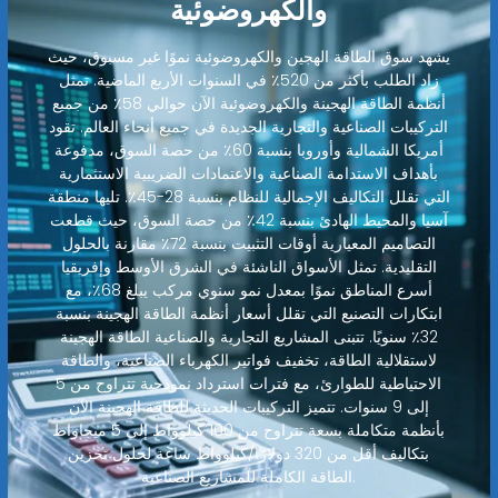
والكهروضوئية
يشهد سوق الطاقة الهجين والكهروضوئية نموًا غير مسبوق، حيث
زاد الطلب بأكثر من 520٪ في السنوات الأربع الماضية. تمثل
أنظمة الطاقة الهجينة والكهروضوئية الآن حوالي 58٪ من جميع
التركيبات الصناعية والتجارية الجديدة في جميع أنحاء العالم. تقود
أمريكا الشمالية وأوروبا بنسبة 60٪ من حصة السوق، مدفوعة
بأهداف الاستدامة الصناعية والاعتمادات الضريبية الاستثمارية
التي تقلل التكاليف الإجمالية للنظام بنسبة 28-45٪. تليها منطقة
آسيا والمحيط الهادئ بنسبة 42٪ من حصة السوق، حيث قطعت
التصاميم المعيارية أوقات التثبيت بنسبة 72٪ مقارنة بالحلول
التقليدية. تمثل الأسواق الناشئة في الشرق الأوسط وإفريقيا
أسرع المناطق نموًا بمعدل نمو سنوي مركب يبلغ 68٪، مع
ابتكارات التصنيع التي تقلل أسعار أنظمة الطاقة الهجينة بنسبة
32٪ سنويًا. تتبنى المشاريع التجارية والصناعية الطاقة الهجينة
لاستقلالية الطاقة، تخفيف فواتير الكهرباء الصناعية، والطاقة
الاحتياطية للطوارئ، مع فترات استرداد نموذجية تتراوح من 5
إلى 9 سنوات. تتميز التركيبات الحديثة للطاقة الهجينة الآن
بأنظمة متكاملة بسعة تتراوح من 100 كيلوواط إلى 5 ميجاواط
بتكاليف أقل من 320 دولارًا/كيلوواط ساعة لحلول تخزين
الطاقة الكاملة للمشاريع الصناعية.