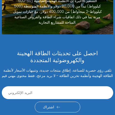
التسعير الأخيرة أن الأنظمة الهجينة القياسية (50-500
كيلوواط) تبدأ من 80،000 دولار والأنظمة المتوسطة (500
كيلوواط-2 ميجاواط) من 400،000 دولار، مع خيارات تمويل
مرنة بما في ذلك اتفاقيات شراء الطاقة والقروض الصناعية
المتاحة للمشاريع التجارية.
احصل على تحديثات الطاقة الهجينة
والكهروضوئية المتجددة
تلقى رؤى حصرية للصناعة، إطلاق منتجات جديدة، وتنبيهات الأسعار لأنظمة
الطاقة الهجينة وأنظمة تخزين الطاقة - لا بريد مزعج، فقط محتوى مهني قيم
اشتراك