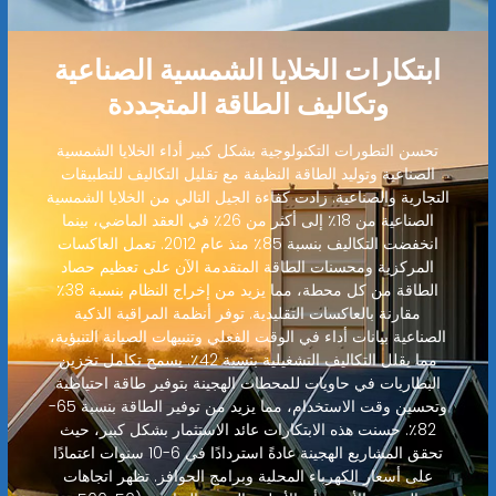
ابتكارات الخلايا الشمسية الصناعية
وتكاليف الطاقة المتجددة
تحسن التطورات التكنولوجية بشكل كبير أداء الخلايا الشمسية
الصناعية وتوليد الطاقة النظيفة مع تقليل التكاليف للتطبيقات
التجارية والصناعية. زادت كفاءة الجيل التالي من الخلايا الشمسية
الصناعية من 18٪ إلى أكثر من 26٪ في العقد الماضي، بينما
انخفضت التكاليف بنسبة 85٪ منذ عام 2012. تعمل العاكسات
المركزية ومحسنات الطاقة المتقدمة الآن على تعظيم حصاد
الطاقة من كل محطة، مما يزيد من إخراج النظام بنسبة 38٪
مقارنة بالعاكسات التقليدية. توفر أنظمة المراقبة الذكية
الصناعية بيانات أداء في الوقت الفعلي وتنبيهات الصيانة التنبؤية،
مما يقلل التكاليف التشغيلية بنسبة 42٪. يسمح تكامل تخزين
البطاريات في حاويات للمحطات الهجينة بتوفير طاقة احتياطية
وتحسين وقت الاستخدام، مما يزيد من توفير الطاقة بنسبة 65-
82٪. حسنت هذه الابتكارات عائد الاستثمار بشكل كبير، حيث
تحقق المشاريع الهجينة عادةً استردادًا في 6-10 سنوات اعتمادًا
على أسعار الكهرباء المحلية وبرامج الحوافز. تظهر اتجاهات