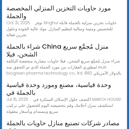
مورد حاويات التخزين المنزلي المخصصة
والجملة
Oct 31, 2025 · توفر Xinghui حاويات تخزين منزلية بالجملة قابلة
للتخصيص ومتينة ومثالية لتنظيم المنازل. مواد عالية الجودة وحلول
تخزين فعالة.
شراء بالجملة China منزل مُجمَّع سريع
الشحن، فيلا
شراء منزل مُجمَّع سريع الشحن، فيلا حاويات معيارية منخفضة التكلفة
لمطوري العقارات من مورد الجملة الذي تم التحقق منه wuxi
biogreen pharma technology co., ltd. بالدولار الأمريكي 880.
وحدة قياسية، مصنع ومورد وحدة قياسية
بالجملة في
Jul 15, 2025 · اكتشف حلول الإسكان المبتكرة في MARCH HOUSE!
استكشف منزل أحلامك وقم بتخصيصه اليوم للحصول على تركيب
سريع ومستدام وبأسعار معقولة.
مصادر شركات تصنيع منازل حاويات بالجملة