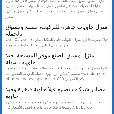
منزل مسبق الصنع متنقل بالجملة هيكل فولاذي صغير فاخر فيلا حاوية
قابلة للتحريك,ابحث عن تفاصيل حول بيت الحاويات، منزل متنقل،
منزل متنقل، منزل صغير، مكتب حاويات، منزل صغير، منزل متنقل،
صغير
منزل حاويات جاهزة للتركيب، مصنع ومسوّق
بالجملة
فيلا عصرية فاخرة منزل حاويات قابل للتفكيك بطول 20 قدم / 40 قدم
منزلين قابل للطي 3 منازل حاويات محمولة
منزل مسبق الصنع موفر للمساحة، فيلا
حاويات سهلة
شراء منزل مسبق الصنع موفر للمساحة، فيلا حاويات سهلة التجميع مع
تصميم مُحسَّن من مورد الجملة الذي تم التحقق منه wuxi biogreen
pharma technology co., ltd. بالدولار الأمريكي 880.
مصادر شركات تصنيع فيلا حاوية فاخرة وفيلا
حاوية
البحث عن شركات تصنيع فيلا حاوية فاخرة موردين فيلا حاوية فاخرة
ومنتجات فيلا حاوية فاخرة بأفضل الأسعار في Alibaba.com