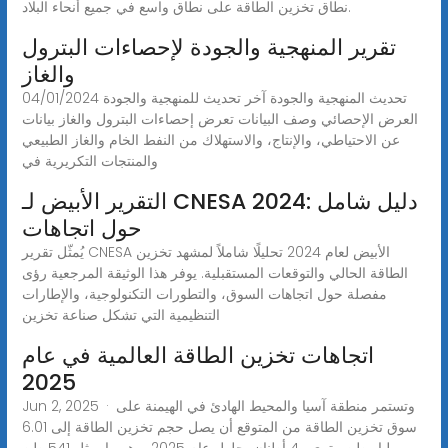
نطاق تخزين الطاقة على نطاق واسع في جميع أنحاء البلاد.
تقرير المنهجية والجودة لإحصاءات البترول
والغاز
تحديث المنهجية والجودة آخر تحديث للمنهجية والجودة 04/01/2024
العرض الإحصائي وصف البيانات تعرض إحصاءات البترول والغاز بيانات
عن الاحتياطي، والإنتاج، والاستهلاك من النفط الخام والغاز الطبيعي
والمنتجات التكريرية في
التقرير الأبيض لـ CNESA 2024: دليل شامل
حول اتجاهات
يُمثّل تقرير CNESA الأبيض لعام 2024 تحليلًا شاملاً لمشهد تخزين
الطاقة الحالي والتوقعات المستقبلية. يوفر هذا الوثيقة المرجعية رؤى
مفصلة حول اتجاهات السوق، والتطورات التكنولوجية، والإطارات
التنظيمية التي تشكل صناعة تخزين
اتجاهات تخزين الطاقة العالمية في عام
2025
Jun 2, 2025 · وتستمر منطقة آسيا والمحيط الهادئ في الهيمنة على
سوق تخزين الطاقة من المتوقع أن يصل حجم تخزين الطاقة إلى 6.01
مليار طن متري و4 أطنان بحلول عام 2025، وهو ما يمثل 541 طن