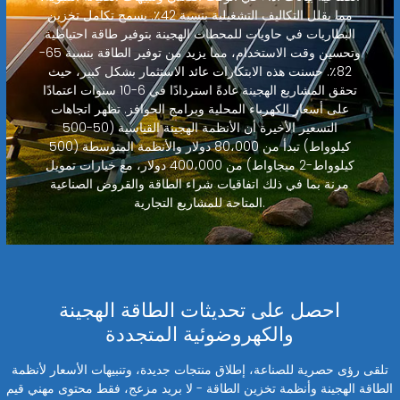
مما يقلل التكاليف التشغيلية بنسبة 42٪. يسمح تكامل تخزين
البطاريات في حاويات للمحطات الهجينة بتوفير طاقة احتياطية
وتحسين وقت الاستخدام، مما يزيد من توفير الطاقة بنسبة 65-
82٪. حسنت هذه الابتكارات عائد الاستثمار بشكل كبير، حيث
تحقق المشاريع الهجينة عادةً استردادًا في 6-10 سنوات اعتمادًا
على أسعار الكهرباء المحلية وبرامج الحوافز. تظهر اتجاهات
التسعير الأخيرة أن الأنظمة الهجينة القياسية (50-500
كيلوواط) تبدأ من 80،000 دولار والأنظمة المتوسطة (500
كيلوواط-2 ميجاواط) من 400،000 دولار، مع خيارات تمويل
مرنة بما في ذلك اتفاقيات شراء الطاقة والقروض الصناعية
المتاحة للمشاريع التجارية.
احصل على تحديثات الطاقة الهجينة
والكهروضوئية المتجددة
تلقى رؤى حصرية للصناعة، إطلاق منتجات جديدة، وتنبيهات الأسعار لأنظمة
الطاقة الهجينة وأنظمة تخزين الطاقة - لا بريد مزعج، فقط محتوى مهني قيم