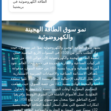
الطاقة الكهروضوئية في
بريشتينا
نمو سوق الطاقة الهجينة
والكهروضوئية
يشهد سوق الطاقة الهجين والكهروضوئية نموًا غير مسبوق، حيث
زاد الطلب بأكثر من 520٪ في السنوات الأربع الماضية. تمثل
أنظمة الطاقة الهجينة والكهروضوئية الآن حوالي 58٪ من جميع
التركيبات الصناعية والتجارية الجديدة في جميع أنحاء العالم. تقود
أمريكا الشمالية وأوروبا بنسبة 60٪ من حصة السوق، مدفوعة
بأهداف الاستدامة الصناعية والاعتمادات الضريبية الاستثمارية
التي تقلل التكاليف الإجمالية للنظام بنسبة 28-45٪. تليها منطقة
آسيا والمحيط الهادئ بنسبة 42٪ من حصة السوق، حيث قطعت
التصاميم المعيارية أوقات التثبيت بنسبة 72٪ مقارنة بالحلول
التقليدية. تمثل الأسواق الناشئة في الشرق الأوسط وإفريقيا
أسرع المناطق نموًا بمعدل نمو سنوي مركب يبلغ 68٪، مع
ابتكارات التصنيع التي تقلل أسعار أنظمة الطاقة الهجينة بنسبة
32٪ سنويًا. تتبنى المشاريع التجارية والصناعية الطاقة الهجينة