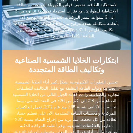
لاستقلالية الطاقة، تخفيف فواتير الكهرباء الصناعية، والطاقة
الاحتياطية للطوارئ، مع فترات استرداد نموذجية تتراوح من 5
إلى 9 سنوات. تتميز التركيبات الحديثة للطاقة الهجينة الآن
بأنظمة متكاملة بسعة تتراوح من 100 كيلوواط إلى 5 ميجاواط
بتكاليف أقل من 320 دولارًا/كيلوواط ساعة لحلول تخزين
الطاقة الكاملة للمشاريع الصناعية.
ابتكارات الخلايا الشمسية الصناعية
وتكاليف الطاقة المتجددة
تحسن التطورات التكنولوجية بشكل كبير أداء الخلايا الشمسية
الصناعية وتوليد الطاقة النظيفة مع تقليل التكاليف للتطبيقات
التجارية والصناعية. زادت كفاءة الجيل التالي من الخلايا الشمسية
الصناعية من 18٪ إلى أكثر من 26٪ في العقد الماضي، بينما
انخفضت التكاليف بنسبة 85٪ منذ عام 2012. تعمل العاكسات
المركزية ومحسنات الطاقة المتقدمة الآن على تعظيم حصاد
الطاقة من كل محطة، مما يزيد من إخراج النظام بنسبة 38٪
مقارنة بالعاكسات التقليدية. توفر أنظمة المراقبة الذكية
الصناعية بيانات أداء في الوقت الفعلي وتنبيهات الصيانة التنبؤية،