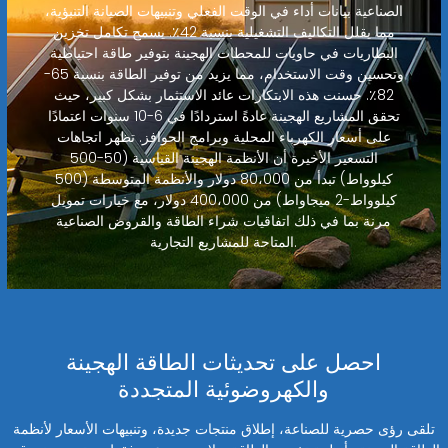
الصناعية بيانات أداء في الوقت الفعلي وتنبيهات الصيانة التنبؤية،
مما يقلل التكاليف التشغيلية بنسبة 42٪. يسمح تكامل تخزين
البطاريات في حاويات للمحطات الهجينة بتوفير طاقة احتياطية
وتحسين وقت الاستخدام، مما يزيد من توفير الطاقة بنسبة 65-
82٪. حسنت هذه الابتكارات عائد الاستثمار بشكل كبير، حيث
تحقق المشاريع الهجينة عادةً استردادًا في 6-10 سنوات اعتمادًا
على أسعار الكهرباء المحلية وبرامج الحوافز. تظهر اتجاهات
التسعير الأخيرة أن الأنظمة الهجينة القياسية (50-500
كيلوواط) تبدأ من 80،000 دولار والأنظمة المتوسطة (500
كيلوواط-2 ميجاواط) من 400،000 دولار، مع خيارات تمويل
مرنة بما في ذلك اتفاقيات شراء الطاقة والقروض الصناعية
المتاحة للمشاريع التجارية.
احصل على تحديثات الطاقة الهجينة
والكهروضوئية المتجددة
تلقى رؤى حصرية للصناعة، إطلاق منتجات جديدة، وتنبيهات الأسعار لأنظمة