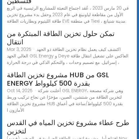
فلسطين
في 20 مارس 2023 ، عُقد اجتماع التعبئة للمشاريع الرئيسية في الربع
الأول من مقاطعة لياونينغ في عام 2023 وحفل بدء مشروع تخزين
طاقة الليثيوم وبطاريات الطاقة EVE في منطقة Tiexi ، مدينة شنيانغ.
تمكن حلول تخزين الطاقة المبتكرة من
انتقال
Mar 3, 2025 · اكتشف كيف يعمل نظام تخزين الطاقة ذو الجهد
العالي الجهد GSL Energy و Deye العاكس على تشغيل انتقال طاقة
إسرائيل. مع تصميم وحدات ، والتحكم الذكي في درجة الحرارة ،
مشروع تخزين الطاقة HUB من GSL
ENERGY بقدرة 500 كيلوواط
Oct 14, 2025 · أعلنت شركة GSL ENERGY، وهي شركة مصنعة
لتخزين الطاقة من شنتشن، الصين، مؤخرًا عن نجاح تركيب وربط
مشروع تخزين الطاقة HUB بقدرة 500 كيلوواط/ساعة في أعماق
الأمازون ا
طرح عطاء مشروع تخزين المياه في القدس
لتخزين
افتتاح أول مشروع لتخزين الطاقة الحرارية في الصخور (فيديو) Nov