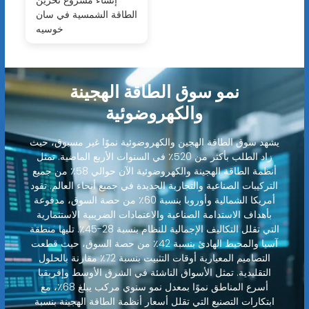
الطاقة الشمسية في سان
خوسيه
نمو سوق الطاقة الهجينة
والكهروضوئية
يشهد سوق الطاقة الهجين والكهروضوئية نموًا غير مسبوق، حيث
زاد الطلب بأكثر من 520٪ في السنوات الأربع الماضية. تمثل
أنظمة الطاقة الهجينة والكهروضوئية الآن حوالي 58٪ من جميع
التركيبات الصناعية والتجارية الجديدة في جميع أنحاء العالم. تقود
أمريكا الشمالية وأوروبا بنسبة 60٪ من حصة السوق، مدفوعة
بأهداف الاستدامة الصناعية والاعتمادات الضريبية الاستثمارية
التي تقلل التكاليف الإجمالية للنظام بنسبة 28-45٪. تليها منطقة
آسيا والمحيط الهادئ بنسبة 42٪ من حصة السوق، حيث قطعت
التصاميم المعيارية أوقات التثبيت بنسبة 72٪ مقارنة بالحلول
التقليدية. تمثل الأسواق الناشئة في الشرق الأوسط وإفريقيا
أسرع المناطق نموًا بمعدل نمو سنوي مركب يبلغ 68٪، مع
ابتكارات التصنيع التي تقلل أسعار أنظمة الطاقة الهجينة بنسبة