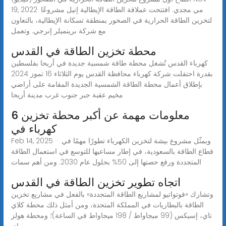
19, 2022· مي مجدي. افتتحت عملاقة الطاقة الإيطالية إنيل مشروعًا
لتخزين الطاقة الحرارية في الصخور بمنطقة تسكانة الإيطالية، بالتعاون
مع شركة برينميلر إنرجي. وتعمل
محطة تخزين الطاقة في القدس
كهرباء القدس تُشغل محطة طاقة شمسية جديدة في أريحا بفلسطين
بقدرة احتفلت شركة كهرباء محافظة القدس يوم الثلاثاء 16 تموز 2024
بإطلاق أعمال محطة الطاقة الشمسية الجديدة المقامة على أراضي
مخيم عقبة جبر جنوب غرب مدينة أريحا
6 معلومات مهمة عن أكبر محطة تخزين
كهرباء في
Feb 14, 2025 · ويمثّل مشروع بيشة لتخزين الكهرباء تطورًا مهمًا في
قطاع الطاقة بالسعودية، في إطار مساعيها للتوسع في استعمال الطاقة
المتجددة ورفع حصتها إلى 50% بحلول عام 2030. ومن أهم سمات
اتجاه تطوير تخزين الطاقة في القدس
وتشارك «فوتواتيو لمشاريع الطاقة المتجددة» بالفعل في مشاريع تخزين
الطاقة بالبطاريات في المملكة المتحدة، ومن أمثل ذلك محطة كلاي
تاي، إسيكس (99 ميجاواط / 198 ميجاواط في الساعة)؛ ومحطة هولز
باي