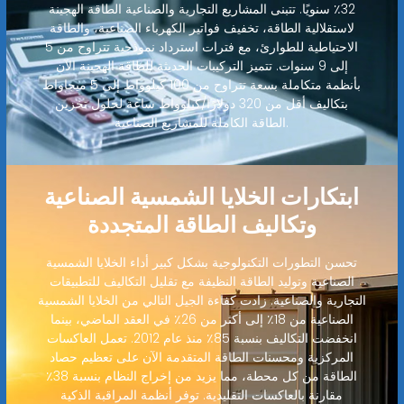
32٪ سنويًا. تتبنى المشاريع التجارية والصناعية الطاقة الهجينة
لاستقلالية الطاقة، تخفيف فواتير الكهرباء الصناعية، والطاقة
الاحتياطية للطوارئ، مع فترات استرداد نموذجية تتراوح من 5
إلى 9 سنوات. تتميز التركيبات الحديثة للطاقة الهجينة الآن
بأنظمة متكاملة بسعة تتراوح من 100 كيلوواط إلى 5 ميجاواط
بتكاليف أقل من 320 دولارًا/كيلوواط ساعة لحلول تخزين
الطاقة الكاملة للمشاريع الصناعية.
ابتكارات الخلايا الشمسية الصناعية
وتكاليف الطاقة المتجددة
تحسن التطورات التكنولوجية بشكل كبير أداء الخلايا الشمسية
الصناعية وتوليد الطاقة النظيفة مع تقليل التكاليف للتطبيقات
التجارية والصناعية. زادت كفاءة الجيل التالي من الخلايا الشمسية
الصناعية من 18٪ إلى أكثر من 26٪ في العقد الماضي، بينما
انخفضت التكاليف بنسبة 85٪ منذ عام 2012. تعمل العاكسات
المركزية ومحسنات الطاقة المتقدمة الآن على تعظيم حصاد
الطاقة من كل محطة، مما يزيد من إخراج النظام بنسبة 38٪
مقارنة بالعاكسات التقليدية. توفر أنظمة المراقبة الذكية