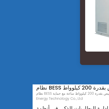
 200 كيلوواط
نظام BESS المتنقل القابل للتخصيص بقدرة 200 كيلوواط ساعة مع حماية BMS وEMS لشحن المركبات الصناعية، مصنع وموردون ومزوّدون من شركة Anhui Combine New
Energy Technology Co., Ltd
إدارة البطاريات الذكي في أنظمة