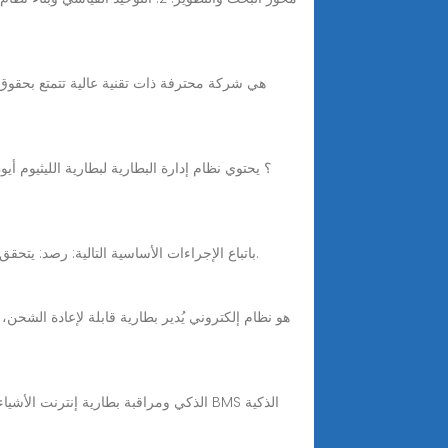
كيف تعمل بطارية BMS من الناحية الفنية ، تعمل بطارية BMS باتباع الإجراءات الأساسية التالية: رصد: يتحقق نظام إدارة المباني باستمرار من الجهد والتيار ودرجة حرارة كل خلية.