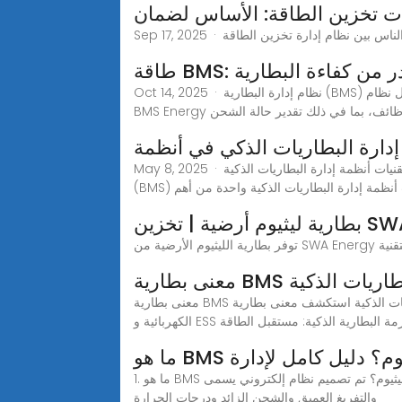
ات تخزين الطاقة: الأساس لضمان
ى قدر من كفاءة البطارية
Oct 14, 2025 · نظام إدارة البطارية (BMS) هو في جوهره نظام إلكتروني يُدير بطارية قابلة لإعادة الشحن من خلال مراقبة حالتها، والتحكم في بيئتها، وموازنة جهد الخلايا. يشمل نظام
من الوظائف، بما في ذلك تقدير حالة الشحن
إدارة البطاريات الذكي في أنظمة
May 8, 2025 · اكتشف كيف يعزز نظام إدارة البطاريات الذكي أنظمة تخزين الطاقة من خلال تحسين الأداء والسلامة وتخفيض التكاليف.بينما تتطور تقنيات أنظمة إدارة البطاريات الذكية
حت أنظمة إدارة البطاريات الذكية واحدة من أهم
SWA Energ
مة البطاريات الذكية
معنى بطارية BMS وحلول حزمة البطاريات الذكية استكشف معنى بطارية BMS وحزم البطاريات الذكية من AYAA مع BMS المتقدم للحصول على طاقة آمنة وفعالة في المركبات
كترونيات. حزمة البطارية الذكية: مستقبل الطاقة
الليثيوم؟ دليل كامل لإدارة
1. ما هو BMS لبطاريات الليثيوم؟ تم تصميم نظام إلكتروني يسمى BMS لبطاريات الليثيوم لمراقبة أداء حزمة بطارية الليثيوم وإدارته. بطاريات الليثيوم أكثر عرضة للدوائر القصيرة
والتفريغ العميق والشحن الزائد ودرجات الحرارة