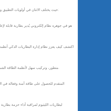
Sep 17, 2025 · يخلط الكثير من الناس بين نظام إدارة تخزين الطاقة (BMS) ونظام إدارة بطارية السيارة الكهربائية (BMS)، حيث يختلف الاثنان في أولويات التطبيق والإدارة:
توفر بطارية الليثيوم الأرضية من SWA Energy تخزينًا موثوقًا للطاقة بتقنية LiFePO₄ للمنازل والأعمال. سعة عالية، نظام BMS متطور، وتركيب سهل لأنظمة الطاقة الشمسية.