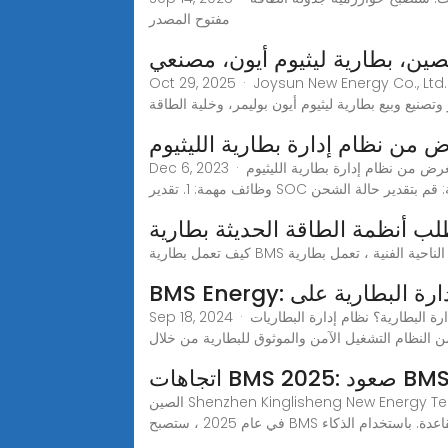
مفتوح المصدر
لصين، بطارية ليثيوم أيون، مصنعي
Oct 29, 2025 · Joysun New Energy Co., L. هي شركة محترفة ذات تقنية عالية تتمتع بحقوق ملكية فكرية مستقلة وتقنيات أساسية، والتي تم تأسيسها في عام 2012، وهي
Dec 6, 2023 · ما هو الغرض من نظام إدارة بطارية الليثيوم (BMS)؟ يحتوي نظام إدارة البطارية لبطارية الليثيوم أيون علىيحتوي نظام إدارة البطارية لبطارية الليثيوم أيون على ثلاث
ية لإدارة البطارية على
Sep 18, 2024 · ما هو نظام إدارة البطارية؟ نظام إدارة البطاريات (BMS) هو نظام إلكتروني يُدير بطارية قابلة لإعادة الشحن، كتلك المستخدمة في المركبات الكهربائية وأنظمة الطاقة
ن النظام التشغيل الآمن والموثوق للبطارية من خلال
الصين Shenzhen Kinglisheng New Energy Technology Co., Ltd. آخر الأنباء حول اتجاهات BMS 2025: صعود BMS الذكي ومراقبة بطارية إنترنت الأشياء.1تقنية BMS الذكية
B الذكية هي القاعدة. باستخدام الذكاء