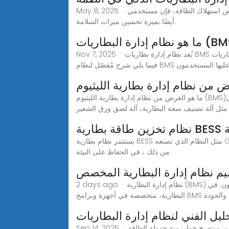
May 8, 2025 · بسبب انخفاض استهلاك الطاقة، فإن مستخدمي BMS الذكي سيستفيدون من دفع أقل في عقود الصيانة للخدمة وأداء أفضل لأنظمة الطاقة. تتمتع أنظمة BMS الذكية
أيضًا بميزة تحسين ميزات السلامة.
Nov 7, 2025 · يُعد نظام إدارة بطاريات BMS أداةً فعّالة لتحسين عمر بطاريات أنظمة الطاقة الشمسية. كما يُساعد نظام إدارة بطاريات BMS على ضمان سلامة البطاريات وموثوقيتها.
ما هو الغرض من نظام إدارة بطارية الليثيوم (BMS)؟ يحتوي نظام إدارة البطارية لبطارية الليثيوم أيون علىAcey new Energy هي شركة محترفة متخصصة في آلة تجميع حزمة
، مثل آلة تصنيف سعة البطارية، آلة لصق ورق الشعير
يستثمر نظام بطارية BESS مثل النظام الذي تصنعه GSL ENERGY في نظام يعزز فرص الحفاظ على بيئة للأجيال القادمة. يساعد هذا النوع من النظام أيضا في توفير الطاقة ولكن الأهم
من ذلك ، في الحفاظ على البيئة.
2 days ago · نظام إدارة البطارية (BMS) هو العقل المدبر لبطاريات الليثيوم أيون. في CM Batteriesيتمتع مديرنا التقني وانج بخبرة تزيد عن 20 عامًا في تصميم نظام إدارة
 الطاقة والجودة
Sep 14, 2025 · على مستوى البرمجيات: ستصبح خوارزمية جدولة الطاقة BMS المستندة إلى V2G (من المركبة إلى الشبكة) محور البحث والتطوير. 2. التوحيد القياسي وبناء نظام بيئي