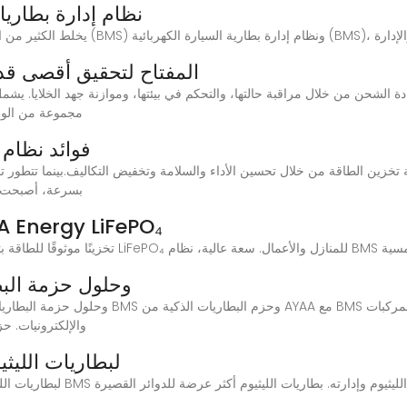
نظام إدارة بطاري
طاقة BMS: المفتاح لتحقيق أقص
BMS Energy مجموعة 
فوائد نظام 
(BMS) بسرعة، أصب
بطارية ليثيوم أرضية | تخزين y LiFePO₄
معنى بطارية BMS وحلول حز
الكهربائية و ESS والإل
ما هو BMS لبطاريات 