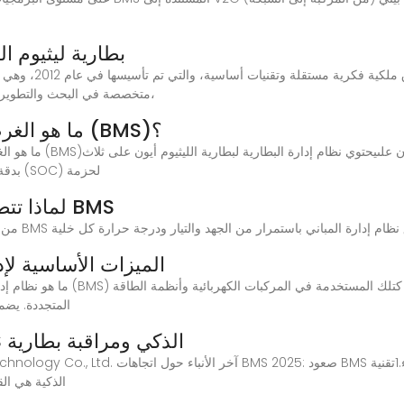
بطارية ليثيوم ا
td
متخصصة في البحث والتطوير وتصنيع وبيع بطارية ليثيوم أيون بوليمر، وخلية الطاقة،
ما هو الغرض من نظام إدارة بطارية الليثيوم (BMS)؟
وظائف مهمة: 1. تقدير SOC بدقة: قم بتقدير حالة الشحن (SOC) لحزمة
لماذا تتطلب أنظمة الطاقة الحديثة بطارية BMS
BMS Energy: الميزات الأساس
المتجددة. يضم
اتجاهات BMS 2025: صعود BMS الذكي ومراقبة بطارية
في عام 2025 ، ستصبح MS