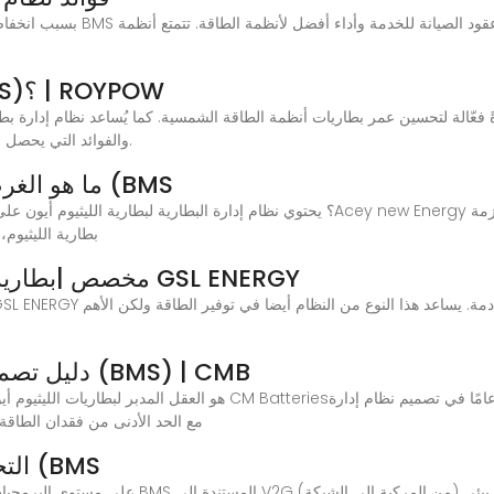
ما هو نظام إدارة البطاريات (BMS)؟ | ROYPOW
فيما يلي شرح مُفصّل لنظام BMS والفوائد التي يحصل عليها المستخدمون.
ما هو الغرض من نظام إدارة بطارية الليثيوم (BMS
بطارية الليثيوم
نظام تخزين طاقة بطارية BESS مخصص |بطارية GSL ENERGY
دليل تصميم نظام إدارة البطارية المخصص (BMS) | CMB
البطارية، متخصصة في أجهزة وبرامج BMS مع الحد الأدنى من فقدان
التحليل الفني لنظام إدارة البطاريات (BMS