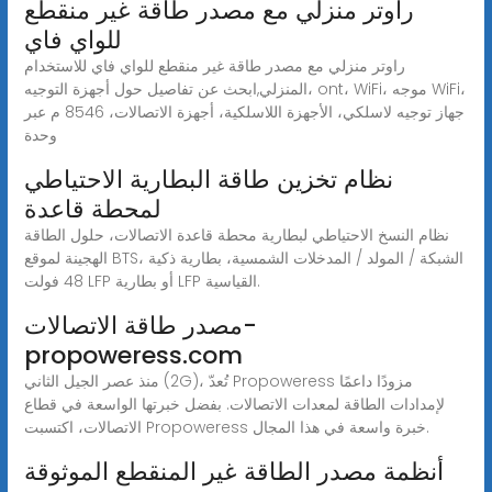
راوتر منزلي مع مصدر طاقة غير منقطع
للواي فاي
راوتر منزلي مع مصدر طاقة غير منقطع للواي فاي للاستخدام
المنزلي,ابحث عن تفاصيل حول أجهزة التوجيه، ont، WiFi، موجه WiFi،
جهاز توجيه لاسلكي، الأجهزة اللاسلكية، أجهزة الاتصالات، 8546 م عبر
وحدة
نظام تخزين طاقة البطارية الاحتياطي
لمحطة قاعدة
نظام النسخ الاحتياطي لبطارية محطة قاعدة الاتصالات، حلول الطاقة
الهجينة لموقع BTS، الشبكة / المولد / المدخلات الشمسية، بطارية ذكية
48 فولت LFP أو بطارية LFP القياسية.
مصدر طاقة الاتصالات-
propoweress.com
منذ عصر الجيل الثاني (2G)، تُعدّ Propoweress مزودًا داعمًا
لإمدادات الطاقة لمعدات الاتصالات. بفضل خبرتها الواسعة في قطاع
الاتصالات، اكتسبت Propoweress خبرة واسعة في هذا المجال.
أنظمة مصدر الطاقة غير المنقطع الموثوقة