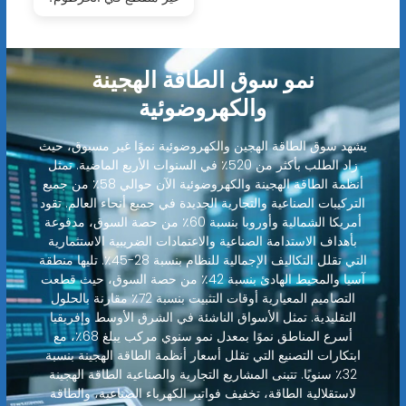
نمو سوق الطاقة الهجينة
والكهروضوئية
يشهد سوق الطاقة الهجين والكهروضوئية نموًا غير مسبوق، حيث
زاد الطلب بأكثر من 520٪ في السنوات الأربع الماضية. تمثل
أنظمة الطاقة الهجينة والكهروضوئية الآن حوالي 58٪ من جميع
التركيبات الصناعية والتجارية الجديدة في جميع أنحاء العالم. تقود
أمريكا الشمالية وأوروبا بنسبة 60٪ من حصة السوق، مدفوعة
بأهداف الاستدامة الصناعية والاعتمادات الضريبية الاستثمارية
التي تقلل التكاليف الإجمالية للنظام بنسبة 28-45٪. تليها منطقة
آسيا والمحيط الهادئ بنسبة 42٪ من حصة السوق، حيث قطعت
التصاميم المعيارية أوقات التثبيت بنسبة 72٪ مقارنة بالحلول
التقليدية. تمثل الأسواق الناشئة في الشرق الأوسط وإفريقيا
أسرع المناطق نموًا بمعدل نمو سنوي مركب يبلغ 68٪، مع
ابتكارات التصنيع التي تقلل أسعار أنظمة الطاقة الهجينة بنسبة
32٪ سنويًا. تتبنى المشاريع التجارية والصناعية الطاقة الهجينة
لاستقلالية الطاقة، تخفيف فواتير الكهرباء الصناعية، والطاقة