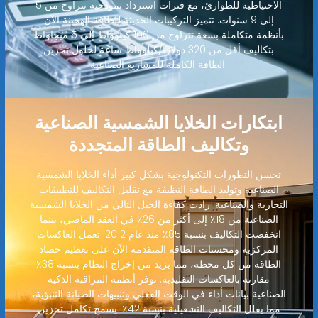
الاحتياطية للطوارئ، مع فترات استرداد نموذجية تتراوح من 5
إلى 9 سنوات. تتميز التركيبات الحديثة للطاقة الهجينة الآن
بأنظمة متكاملة بسعة تتراوح من 100 كيلوواط إلى 5 ميجاواط
بتكاليف أقل من 320 دولارًا/كيلوواط ساعة لحلول تخزين
الطاقة الكاملة للمشاريع الصناعية.
ابتكارات الخلايا الشمسية الصناعية
وتكاليف الطاقة المتجددة
تحسن التطورات التكنولوجية بشكل كبير أداء الخلايا الشمسية
الصناعية وتوليد الطاقة النظيفة مع تقليل التكاليف للتطبيقات
التجارية والصناعية. زادت كفاءة الجيل التالي من الخلايا الشمسية
الصناعية من 18٪ إلى أكثر من 26٪ في العقد الماضي، بينما
انخفضت التكاليف بنسبة 85٪ منذ عام 2012. تعمل العاكسات
المركزية ومحسنات الطاقة المتقدمة الآن على تعظيم حصاد
الطاقة من كل محطة، مما يزيد من إخراج النظام بنسبة 38٪
مقارنة بالعاكسات التقليدية. توفر أنظمة المراقبة الذكية
الصناعية بيانات أداء في الوقت الفعلي وتنبيهات الصيانة التنبؤية،
مما يقلل التكاليف التشغيلية بنسبة 42٪. يسمح تكامل تخزين