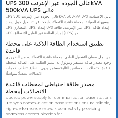
UPS عالي الجودة عبر الإنترنت 300kVA
500kVA UPS عالي
UPS عالي الجودة عبر الإنترنت 300kVA 500kVA UPS عالي الاعتمادية
وسهولة الصيانة لمحطة قاعدة الاتصالات,ابحث عن تفاصيل حول إمداد
UPS المعياري، UPS، إمداد UPS عبر الإنترنت، طاقة UPS، إمداد طاقة
UPS، إمداد الطاقة غير القابل للانقطاع (UPS) ذو
تطبيق استخدام الطاقة الذكية على محطة
قاعدة
من أجل ضمان التشغيل العادي لمحطة قاعدة الاتصالات، من الضروري
وجود مصدر طاقة مستقر وموثوق به. يتميز الطلب على الطاقة لمحطة
قاعدة الاتصالات بالخصائص التالية:مستمر ودون انقطاع: تتطلب خدمات
الاتصالات تشغيلًا متواصلًا
مصدر طاقة احتياطي لمحطات قاعدة
الاتصالات |محطة
backup power supply for communication base stations
|Tronyan communication base stations ensure reliable,
high-performance network connectivity, providing
seamless communication for