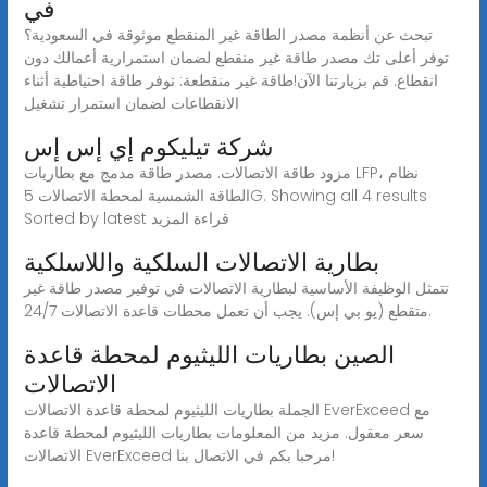
في
تبحث عن أنظمة مصدر الطاقة غير المنقطع موثوقة في السعودية؟
توفر أعلى تك مصدر طاقة غير منقطع لضمان استمرارية أعمالك دون
انقطاع. قم بزيارتنا الآن!طاقة غير منقطعة: توفر طاقة احتياطية أثناء
الانقطاعات لضمان استمرار تشغيل
شركة تيليكوم إي إس إس
مزود طاقة الاتصالات. مصدر طاقة مدمج مع بطاريات LFP، نظام
الطاقة الشمسية لمحطة الاتصالات 5G. Showing all 4 results
Sorted by latest قراءة المزيد
بطارية الاتصالات السلكية واللاسلكية
تتمثل الوظيفة الأساسية لبطارية الاتصالات في توفير مصدر طاقة غير
متقطع (يو بي إس). يجب أن تعمل محطات قاعدة الاتصالات 24/7.
الصين بطاريات الليثيوم لمحطة قاعدة
الاتصالات
الجملة بطاريات الليثيوم لمحطة قاعدة الاتصالات EverExceed مع
سعر معقول. مزيد من المعلومات بطاريات الليثيوم لمحطة قاعدة
الاتصالات EverExceed مرحبا بكم في الاتصال بنا!