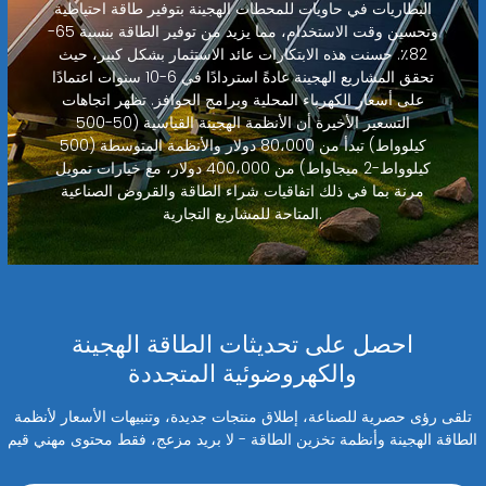
البطاريات في حاويات للمحطات الهجينة بتوفير طاقة احتياطية
وتحسين وقت الاستخدام، مما يزيد من توفير الطاقة بنسبة 65-
82٪. حسنت هذه الابتكارات عائد الاستثمار بشكل كبير، حيث
تحقق المشاريع الهجينة عادةً استردادًا في 6-10 سنوات اعتمادًا
على أسعار الكهرباء المحلية وبرامج الحوافز. تظهر اتجاهات
التسعير الأخيرة أن الأنظمة الهجينة القياسية (50-500
كيلوواط) تبدأ من 80،000 دولار والأنظمة المتوسطة (500
كيلوواط-2 ميجاواط) من 400،000 دولار، مع خيارات تمويل
مرنة بما في ذلك اتفاقيات شراء الطاقة والقروض الصناعية
المتاحة للمشاريع التجارية.
احصل على تحديثات الطاقة الهجينة
والكهروضوئية المتجددة
تلقى رؤى حصرية للصناعة، إطلاق منتجات جديدة، وتنبيهات الأسعار لأنظمة
الطاقة الهجينة وأنظمة تخزين الطاقة - لا بريد مزعج، فقط محتوى مهني قيم