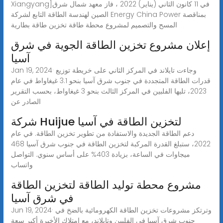
Xiangyang]في 11 كانون الثاني (يناير) 2022 ، فاز معهد شمال شرق
الصين لهندسة الطاقة التابع لشركة Energy China Power بمناقصة
المسح والتصميم لمشروع محطة طاقة تخزين طاقة بطارية
إعلان مشروع تخزين الطاقة الجوية في شرق
آسيا
Jan 19, 2024· وجاءت تايلاند في المركز الثاني على خريطة توزيع
قدرات الطاقة المتجددة في جنوب شرق آسيا بنحو 3.1 غيغاواط في عام
2023، تليها الفلبين في المركز الثالث بنحو 3 غيغاواط، بحسب التقرير
الصادر عن
شركة Huijue لتخزين الطاقة في آسيا
دعم الطاقة الجديدة والاستفادة من تطوير تخزين الطاقة. في عام
2022، ستبلغ القدرة المركبة لتخزين الطاقة في جنوب شرق آسيا 468
ميجاوات في الساعة، بزيادة 403% على أساس سنوي. التواصل
واتساب
مشروع محطة توليد الطاقة لتخزين الطاقة
في شرق آسيا
Jun 19, 2024· وترتكز مشروعات تخزين الطاقة الكهرومائية بالضخ في
جنوب شرق آسيا في الفلبين وتايلاند، مع امتلاك الأخيرة أكبر سعة