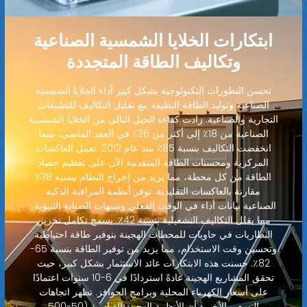
ابتكارات الخلايا الشمسية الصناعية
وتكاليف الطاقة المتجددة
تحسن التطورات التكنولوجية بشكل كبير أداء الخلايا الشمسية
الصناعية وتوليد الطاقة النظيفة مع تقليل التكاليف للتطبيقات
التجارية والصناعية. زادت كفاءة الجيل التالي من الخلايا الشمسية
الصناعية من 18٪ إلى أكثر من 26٪ في العقد الماضي، بينما
انخفضت التكاليف بنسبة 85٪ منذ عام 2012. تعمل العاكسات
المركزية ومحسنات الطاقة المتقدمة الآن على تعظيم حصاد
الطاقة من كل محطة، مما يزيد من إخراج النظام بنسبة 38٪
مقارنة بالعاكسات التقليدية. توفر أنظمة المراقبة الذكية
الصناعية بيانات أداء في الوقت الفعلي وتنبيهات الصيانة التنبؤية،
مما يقلل التكاليف التشغيلية بنسبة 42٪. يسمح تكامل تخزين
البطاريات في حاويات للمحطات الهجينة بتوفير طاقة احتياطية
وتحسين وقت الاستخدام، مما يزيد من توفير الطاقة بنسبة 65-
82٪. حسنت هذه الابتكارات عائد الاستثمار بشكل كبير، حيث
تحقق المشاريع الهجينة عادةً استردادًا في 6-10 سنوات اعتمادًا
على أسعار الكهرباء المحلية وبرامج الحوافز. تظهر اتجاهات
التسعير الأخيرة أن الأنظمة الهجينة القياسية (50-500