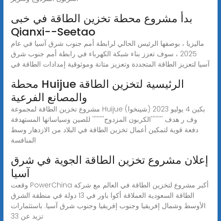
بدأ مشروع محطة تخزين الطاقة في خبى
Qianxi--Seetao
ماليزيا ، بوصفها الرئيس الحالي لرابطة أمم جنوب شرق آسيا في عام
2025 ، سوف تعزز بناء شبكة الكهرباء في رابطة أمم جنوب شرق
آسيا لتعزيز الطاقة المتجددة وتعزيز متانة وموثوقية إمدادات الطاقة في
محطة Huijue الرئيسية لتخزين الطاقة
والمصانع الفرعية
مشروع تخزين الطاقة لمجموعة Huijue بكين 4 يوليو 2023 (شينخوا)
وف ر هدف ''''''''الكربون المزدوج'''''''' للصين وسياساتها المستهدفة
دفعة قوية لتمكين أعمال تخزين الطاقة في البلاد من الازدهار وسط
المنافسة
إعلان مشروع تخزين الطاقة الجوية في شرق
آسيا
وقعت PowerChina أكبر مشروع لتخزين الطاقة في العالم مع شركة
الطاقة السعودية العملاقة أكوا باور في 13 دولة في منطقة الشرق
الأوسط وشمال إفريقيا وجنوب إفريقيا وجنوب شرق آسيا. باستثمارات
تزيد عن 33