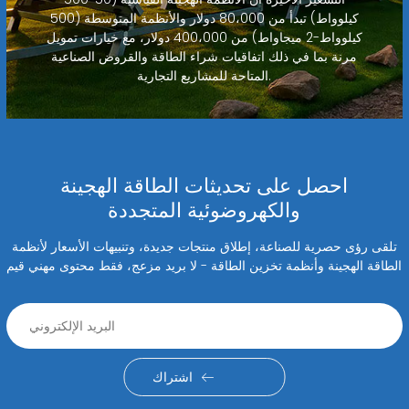
كيلوواط) تبدأ من 80،000 دولار والأنظمة المتوسطة (500
كيلوواط-2 ميجاواط) من 400،000 دولار، مع خيارات تمويل
مرنة بما في ذلك اتفاقيات شراء الطاقة والقروض الصناعية
المتاحة للمشاريع التجارية.
احصل على تحديثات الطاقة الهجينة
والكهروضوئية المتجددة
تلقى رؤى حصرية للصناعة، إطلاق منتجات جديدة، وتنبيهات الأسعار لأنظمة
الطاقة الهجينة وأنظمة تخزين الطاقة - لا بريد مزعج، فقط محتوى مهني قيم
اشتراك