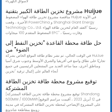
لأسواق الكهرباء
مشروع تخزين الطاقة الكبير بتقنية Huijue
مناقصة مشروع تخزين طاقة الهواء المضغوط Huijue في الآونة
الأخيرة ، وقعت PowerChina و Shanghai Giant Energy
Technology Co.، Ltd. رسميًا "العقد العام لتخزين طاقة الهواء
المضغوط المتقدم 100 ميجاوات EPC" ، وفازت رسميًا
حل طاقة محطة القاعدة "تخزين النفط إلى
الضوء" من
في الوقت الحالي، تم نشر نظام طاقة الموقع الخاص بشركة HuiJue
تجاريًا على نطاق واسع في أفريقيا والشرق الأوسط وجنوب شرق آسيا
ومناطق أخرى، مما ساعد العديد من المشغلين الرئيسيين في جميع
أنحاء العالم على إكمال ترقية "تخزين
توقيع مشروع محطة طاقة تخزين الطاقة
المشتركة
[توقيع مشروع محطة طاقة تخزين الطاقة المشتركة Shandong
500MW / 1000MWh]في 12 أبريل 2023 ، أقيمت مراسم التوقيع
على المشروع الإيضاحي لمحطة تخزين الطاقة المشتركة في مدينة
زوبينغ بمقاطعة شاندونغ.