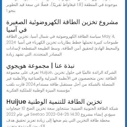
موجودة في المنطقة (1.8 غيغاواط تقريبًا)، فضلًا عن سعة قيد التطوير
بنحو 1.
مشروع تخزين الطاقة الكهروضوئية الصغيرة
في آسيا
سياسة الطاقة الكهروضوئية في شمال آسيا، تخزين الطاقة May 4,
2024· طموحات كبيرة تحملها خطط بطاريات تخزين الكهرباء في آسيا
والمحيط الهادئ لتحقيق أمن الطاقة، وسط الطبيعة المتقطعة لإمدادات
المصادر المتجددة، التي تشهد زيادة
نبذة عنا | مجموعة هويجوي
تعرف على مجموعة Huijue، الشركة الرائدة عالميًا في حلول تخزين
الطاقة. نحن متخصصون في الأنظمة المنزلية والصناعية والأنظمة غير
المتصلة بالشبكة من أجل مستقبل طاقة مستدام.2024 فازت بلقب
"مؤسسة الميزة الوطنية للملكية الفكرية
Huijue تخزين الطاقة للتنمية الوطنية
شبكة الطاقة الجنوبية الصينية: ستتجاوز سعة تخزين الضخ 10 جيجاوات
في عام 2022 Seetao 2022-04-25 14:30 سيؤدي إنشاء مشروع
محطة طاقة التخزين التي يتم ضخها إلى زيادة تعزيز تحقيق هدف
الكربون المزدوج وتعزيز