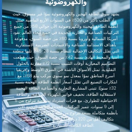
والكهروضوئية
يشهد سوق الطاقة الهجين والكهروضوئية نموًا غير مسبوق، حيث
زاد الطلب بأكثر من 520٪ في السنوات الأربع الماضية. تمثل
أنظمة الطاقة الهجينة والكهروضوئية الآن حوالي 58٪ من جميع
التركيبات الصناعية والتجارية الجديدة في جميع أنحاء العالم. تقود
أمريكا الشمالية وأوروبا بنسبة 60٪ من حصة السوق، مدفوعة
بأهداف الاستدامة الصناعية والاعتمادات الضريبية الاستثمارية
التي تقلل التكاليف الإجمالية للنظام بنسبة 28-45٪. تليها منطقة
آسيا والمحيط الهادئ بنسبة 42٪ من حصة السوق، حيث قطعت
التصاميم المعيارية أوقات التثبيت بنسبة 72٪ مقارنة بالحلول
التقليدية. تمثل الأسواق الناشئة في الشرق الأوسط وإفريقيا
أسرع المناطق نموًا بمعدل نمو سنوي مركب يبلغ 68٪، مع
ابتكارات التصنيع التي تقلل أسعار أنظمة الطاقة الهجينة بنسبة
32٪ سنويًا. تتبنى المشاريع التجارية والصناعية الطاقة الهجينة
لاستقلالية الطاقة، تخفيف فواتير الكهرباء الصناعية، والطاقة
الاحتياطية للطوارئ، مع فترات استرداد نموذجية تتراوح من 5
إلى 9 سنوات. تتميز التركيبات الحديثة للطاقة الهجينة الآن
بأنظمة متكاملة بسعة تتراوح من 100 كيلوواط إلى 5 ميجاواط
بتكاليف أقل من 320 دولارًا/كيلوواط ساعة لحلول تخزين
الطاقة الكاملة للمشاريع الصناعية.