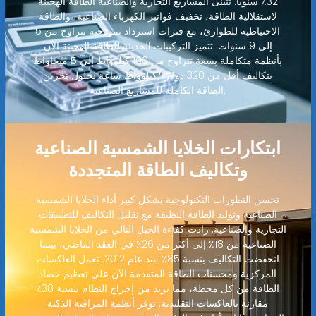
32٪ سنويًا. تتبنى المشاريع التجارية والصناعية الطاقة الهجينة
لاستقلالية الطاقة، تخفيف فواتير الكهرباء الصناعية، والطاقة
الاحتياطية للطوارئ، مع فترات استرداد نموذجية تتراوح من 5
إلى 9 سنوات. تتميز التركيبات الحديثة للطاقة الهجينة الآن
بأنظمة متكاملة بسعة تتراوح من 100 كيلوواط إلى 5 ميجاواط
بتكاليف أقل من 320 دولارًا/كيلوواط ساعة لحلول تخزين
الطاقة الكاملة للمشاريع الصناعية.
ابتكارات الخلايا الشمسية الصناعية
وتكاليف الطاقة المتجددة
تحسن التطورات التكنولوجية بشكل كبير أداء الخلايا الشمسية
الصناعية وتوليد الطاقة النظيفة مع تقليل التكاليف للتطبيقات
التجارية والصناعية. زادت كفاءة الجيل التالي من الخلايا الشمسية
الصناعية من 18٪ إلى أكثر من 26٪ في العقد الماضي، بينما
انخفضت التكاليف بنسبة 85٪ منذ عام 2012. تعمل العاكسات
المركزية ومحسنات الطاقة المتقدمة الآن على تعظيم حصاد
الطاقة من كل محطة، مما يزيد من إخراج النظام بنسبة 38٪
مقارنة بالعاكسات التقليدية. توفر أنظمة المراقبة الذكية