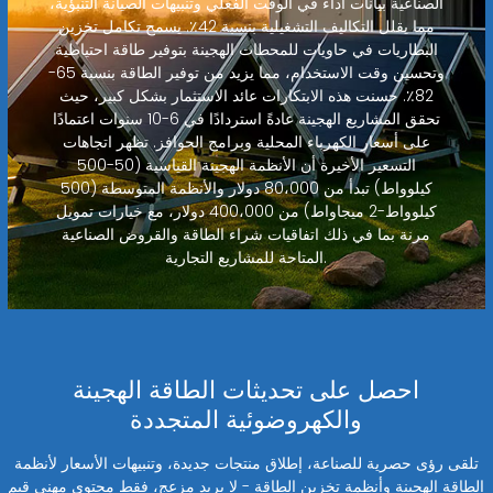
الصناعية بيانات أداء في الوقت الفعلي وتنبيهات الصيانة التنبؤية،
مما يقلل التكاليف التشغيلية بنسبة 42٪. يسمح تكامل تخزين
البطاريات في حاويات للمحطات الهجينة بتوفير طاقة احتياطية
وتحسين وقت الاستخدام، مما يزيد من توفير الطاقة بنسبة 65-
82٪. حسنت هذه الابتكارات عائد الاستثمار بشكل كبير، حيث
تحقق المشاريع الهجينة عادةً استردادًا في 6-10 سنوات اعتمادًا
على أسعار الكهرباء المحلية وبرامج الحوافز. تظهر اتجاهات
التسعير الأخيرة أن الأنظمة الهجينة القياسية (50-500
كيلوواط) تبدأ من 80،000 دولار والأنظمة المتوسطة (500
كيلوواط-2 ميجاواط) من 400،000 دولار، مع خيارات تمويل
مرنة بما في ذلك اتفاقيات شراء الطاقة والقروض الصناعية
المتاحة للمشاريع التجارية.
احصل على تحديثات الطاقة الهجينة
والكهروضوئية المتجددة
تلقى رؤى حصرية للصناعة، إطلاق منتجات جديدة، وتنبيهات الأسعار لأنظمة
الطاقة الهجينة وأنظمة تخزين الطاقة - لا بريد مزعج، فقط محتوى مهني قيم