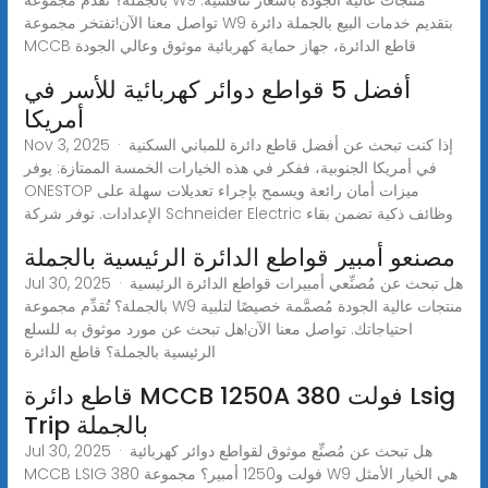
تواصل معنا الآن!تفتخر مجموعة W9 بتقديم خدمات البيع بالجملة دائرة
MCCB قاطع الدائرة، جهاز حماية كهربائية موثوق وعالي الجودة
أفضل 5 قواطع دوائر كهربائية للأسر في
أمريكا
Nov 3, 2025 · إذا كنت تبحث عن أفضل قاطع دائرة للمباني السكنية
في أمريكا الجنوبية، ففكر في هذه الخيارات الخمسة الممتازة: يوفر
ONESTOP ميزات أمان رائعة ويسمح بإجراء تعديلات سهلة على
الإعدادات. توفر شركة Schneider Electric وظائف ذكية تضمن بقاء
مصنعو أمبير قواطع الدائرة الرئيسية بالجملة
Jul 30, 2025 · هل تبحث عن مُصنِّعي أمبيرات قواطع الدائرة الرئيسية
بالجملة؟ تُقدِّم مجموعة W9 منتجات عالية الجودة مُصمَّمة خصيصًا لتلبية
احتياجاتك. تواصل معنا الآن!هل تبحث عن مورد موثوق به للسلع
الرئيسية بالجملة؟ قاطع الدائرة
قاطع دائرة MCCB 1250A 380 فولت Lsig
Trip بالجملة
Jul 30, 2025 · هل تبحث عن مُصنِّع موثوق لقواطع دوائر كهربائية
MCCB LSIG 380 فولت و1250 أمبير؟ مجموعة W9 هي الخيار الأمثل