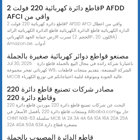
قاطع دائرة كهربائية 220 فولت 2P AFDD
AFCI واقي من
قاطع دائرة كهربائية 220 فولت 2P AFDD AFCI واقي من اعطال
الدارة الكهربائية قاطع الدائرة الكهربائية قاطع الدائرة الكهربائية الزائد
تسرب الارض حماية الجهد الكهربائي (الحجم: 2P، اللون: 20A) :
Amazon.ae: أدوات
مصنعو قواطع دوائر كهربائية صغيرة بالجملة
Jul 30, 2025 · باعتبارنا شركة رائدة في مجال البيع بالجملة قاطع دارة
كهربائي تفخر مجموعة W9، الشركة المصنعة، بتقديم منتجات قاطعات
MCCB عالية الجودة وموثوقة لتلبية احتياجاتكم في توزيع الكهرباء.
مصادر شركات تصنيع قاطع دائرة 220
وقاطع دائرة 220
البحث عن شركات تصنيع قاطع دائرة 220 موردين قاطع دائرة 220
ومنتجات قاطع دائرة 220 بأفضل الأسعار في Alibaba.comحار بيع
CHNT NXB-63 سلسلة MCB 1A 2A 3A 4A 6A 10A 16A 20A 25A
32A 40A 50A 63A مصغرة قطاع دارة
قاطع الدائرة المصبوب بالجملة