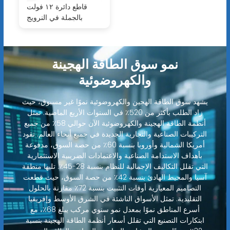
قاطع دائرة ١٢ فولت
بالجملة في النرويج
نمو سوق الطاقة الهجينة
والكهروضوئية
يشهد سوق الطاقة الهجين والكهروضوئية نموًا غير مسبوق، حيث
زاد الطلب بأكثر من 520٪ في السنوات الأربع الماضية. تمثل
أنظمة الطاقة الهجينة والكهروضوئية الآن حوالي 58٪ من جميع
التركيبات الصناعية والتجارية الجديدة في جميع أنحاء العالم. تقود
أمريكا الشمالية وأوروبا بنسبة 60٪ من حصة السوق، مدفوعة
بأهداف الاستدامة الصناعية والاعتمادات الضريبية الاستثمارية
التي تقلل التكاليف الإجمالية للنظام بنسبة 28-45٪. تليها منطقة
آسيا والمحيط الهادئ بنسبة 42٪ من حصة السوق، حيث قطعت
التصاميم المعيارية أوقات التثبيت بنسبة 72٪ مقارنة بالحلول
التقليدية. تمثل الأسواق الناشئة في الشرق الأوسط وإفريقيا
أسرع المناطق نموًا بمعدل نمو سنوي مركب يبلغ 68٪، مع
ابتكارات التصنيع التي تقلل أسعار أنظمة الطاقة الهجينة بنسبة