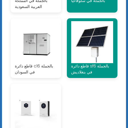
بالجملة في سلوفاكيا
بالجملة في المملكة
العربية السعودية
قاطع دائرة sf6 بالجملة
قاطع دائرة c16 بالجملة
في بنغلاديش
في السودان