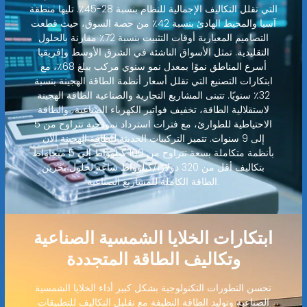
التي تقلل التكاليف الإجمالية للنظام بنسبة 28-45٪. تليها منطقة
آسيا والمحيط الهادئ بنسبة 42٪ من حصة السوق، حيث قطعت
التصاميم المعيارية أوقات التثبيت بنسبة 72٪ مقارنة بالحلول
التقليدية. تمثل الأسواق الناشئة في الشرق الأوسط وإفريقيا
أسرع المناطق نموًا بمعدل نمو سنوي مركب يبلغ 68٪، مع
ابتكارات التصنيع التي تقلل أسعار أنظمة الطاقة الهجينة بنسبة
32٪ سنويًا. تتبنى المشاريع التجارية والصناعية الطاقة الهجينة
لاستقلالية الطاقة، تخفيف فواتير الكهرباء الصناعية، والطاقة
الاحتياطية للطوارئ، مع فترات استرداد نموذجية تتراوح من 5
إلى 9 سنوات. تتميز التركيبات الحديثة للطاقة الهجينة الآن
بأنظمة متكاملة بسعة تتراوح من 100 كيلوواط إلى 5 ميجاواط
بتكاليف أقل من 320 دولارًا/كيلوواط ساعة لحلول تخزين
الطاقة الكاملة للمشاريع الصناعية.
ابتكارات الخلايا الشمسية الصناعية
وتكاليف الطاقة المتجددة
تحسن التطورات التكنولوجية بشكل كبير أداء الخلايا الشمسية
الصناعية وتوليد الطاقة النظيفة مع تقليل التكاليف للتطبيقات