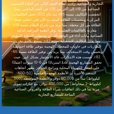
التجارية والصناعية. زادت كفاءة الجيل التالي من الخلايا الشمسية
الصناعية من 18٪ إلى أكثر من 26٪ في العقد الماضي، بينما
انخفضت التكاليف بنسبة 85٪ منذ عام 2012. تعمل العاكسات
المركزية ومحسنات الطاقة المتقدمة الآن على تعظيم حصاد
الطاقة من كل محطة، مما يزيد من إخراج النظام بنسبة 38٪
مقارنة بالعاكسات التقليدية. توفر أنظمة المراقبة الذكية
الصناعية بيانات أداء في الوقت الفعلي وتنبيهات الصيانة التنبؤية،
مما يقلل التكاليف التشغيلية بنسبة 42٪. يسمح تكامل تخزين
البطاريات في حاويات للمحطات الهجينة بتوفير طاقة احتياطية
وتحسين وقت الاستخدام، مما يزيد من توفير الطاقة بنسبة 65-
82٪. حسنت هذه الابتكارات عائد الاستثمار بشكل كبير، حيث
تحقق المشاريع الهجينة عادةً استردادًا في 6-10 سنوات اعتمادًا
على أسعار الكهرباء المحلية وبرامج الحوافز. تظهر اتجاهات
التسعير الأخيرة أن الأنظمة الهجينة القياسية (50-500
كيلوواط) تبدأ من 80،000 دولار والأنظمة المتوسطة (500
كيلوواط-2 ميجاواط) من 400،000 دولار، مع خيارات تمويل
مرنة بما في ذلك اتفاقيات شراء الطاقة والقروض الصناعية
المتاحة للمشاريع التجارية.