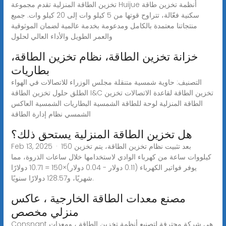
تخزين الطاقة المنزلية تقدم مجموعة Huijue أنظمة تخزين طاقة
سكنية فعّالة، تتراوح قوتها من 5 كيلو وات إلى 20 كيلو وات. جميع
منتجاتنا معتمدة بالكامل ومدعومة بخدمة عالمية لضمان الموثوقية
والعمر الطويل والأداء العالي لحلول
خزانة تخزين الطاقة، نظام تخزين الطاقة،
بطاريات
التصنيف: حاوية شمسية متنقلة مجلس الوزراء للاتصالات في الهواء
الطلق حلول تخزين الطاقة I&C تخزين الطاقة لقاعدة الاتصالات تخزين
الطاقة المنزلية لوحة للطاقة الشمسية البطاريات الشمسية العاكس
الشمسي نظام إدارة الطاقة
هل تخزين الطاقة المنزلية يستحق ذلك؟
Feb 13, 2025 · بعد تثبيت نظام تخزين الطاقة، يتم تخزين 150
كيلووات ساعة من كهرباء الوادي لاستخدامها خلال ساعات الذروة، مما
يوفر فواتير الكهرباء (0.11 دولار - 0.04 دولار)×150 = 10.71 دولارًا
شهريًا، و128.57 دولارًا سنويًا.
مصنع معدات الطاقة الخارجية ، عاكس
منزلي مخصص
Consnant هي شركة محترفة لتصنيع أنظمة تخزين الطاقة ، ومعدات