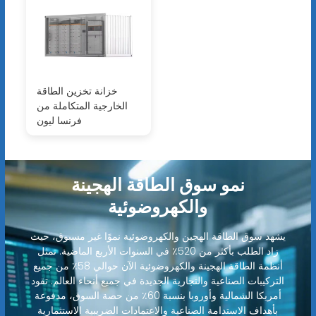
خزانة تخزين الطاقة
الخارجية المتكاملة من
فرنسا ليون
نمو سوق الطاقة الهجينة
والكهروضوئية
يشهد سوق الطاقة الهجين والكهروضوئية نموًا غير مسبوق، حيث
زاد الطلب بأكثر من 520٪ في السنوات الأربع الماضية. تمثل
أنظمة الطاقة الهجينة والكهروضوئية الآن حوالي 58٪ من جميع
التركيبات الصناعية والتجارية الجديدة في جميع أنحاء العالم. تقود
أمريكا الشمالية وأوروبا بنسبة 60٪ من حصة السوق، مدفوعة
بأهداف الاستدامة الصناعية والاعتمادات الضريبية الاستثمارية