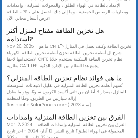
الإمداد بالطاقة في الهواء الطلق ، والمحولات المنزلية ، وإمدادات
الطاقة UPS ، وبطاريات الرصاص الحمضية ، وما إلى ذلك. احصل على
عرض أسعار مجاني الآن!
هل تخزين الطاقة مفتاح لمنزل أكثر
استدامة?
Nov 20, 2025 · ما هو CNTE''تخزين الطاقة وكيف يعمل في المنازل?
شرح ال أنظمة تخزين الطاقة تخزن أنظمة تخزين الطاقة الكهرباء
لاستخدامها لاحقا. CNTE نظام تخزين الطاقة السكنية يستخدم خلايا
بطارية CATL LFP. يجمع هذا النظام بين الإدارة الذكية
ما هي فوائد نظام تخزين الطاقة المنزلي؟
تُسهم أنظمة تخزين الطاقة المنزلية في تقليل الانبعاثات المتوسطة
للمنازل بمقدار 8 أطنان من ثاني أكسيد الكربون سنويًا، وهو ما يعادل
إزالة سيارتين من الطريق. وفقًا لمنظمة
ResidentialSolarPanels.com) سنة 2023).
الفرق بين تخزين الطاقة المنزلية وإمدادات
Mar 12, 2024 · الفرق بين تخزين الطاقة المنزلية وإمدادات الطاقة
المحمولة في الهواء الطلق؟ تاريخ النشر: 12 آذار، 2024 - اخر تاريخ
تحديث: 23 كانون الثاني 2025